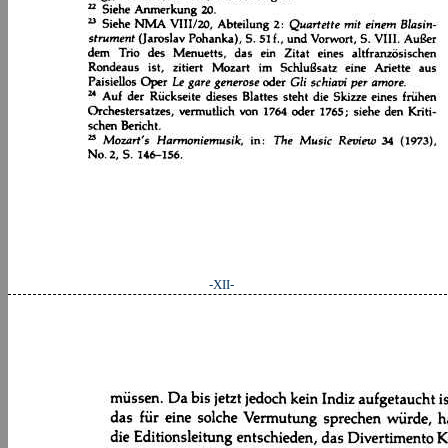
-XII-