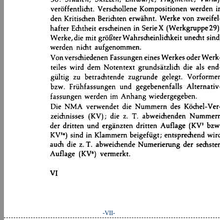
-VII-