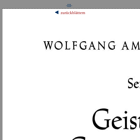
-III-
zurückblättern