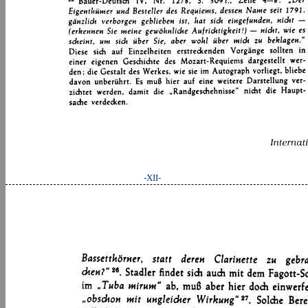
-XII-