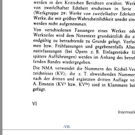
-VII-