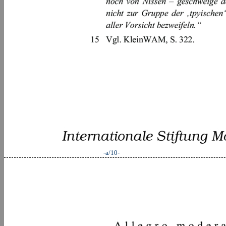
-a/10-