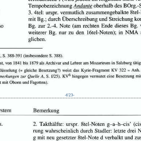
-f/23-