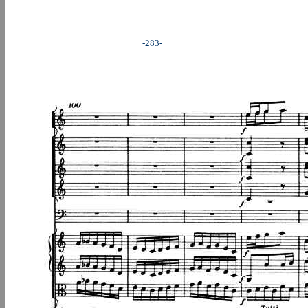
-283-