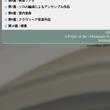
第6篇 : 教会ソナタ
第7篇 : ソロの編成によるアンサンブル作品
第8篇 : 室内楽曲
第9篇 : クラヴィーア音楽作品
第10篇 : 補遺
DI
A Project of the
Mozarteum Fo
Salzburg
last modified: 202