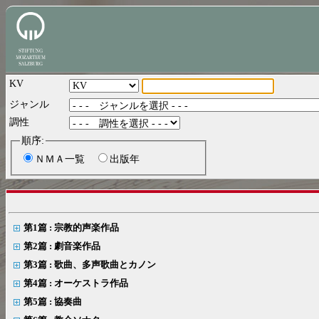
KV
ジャンル
調性
順序:
ＮＭＡ一覧
出版年
第1篇 : 宗教的声楽作品
第2篇 : 劇音楽作品
第3篇 : 歌曲、多声歌曲とカノン
第4篇 : オーケストラ作品
第5篇 : 協奏曲