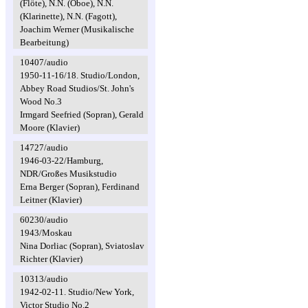
(Flöte), N.N. (Oboe), N.N.
(Klarinette), N.N. (Fagott),
Joachim Werner (Musikalische
Bearbeitung)
10407/audio
1950-11-16/18. Studio/London,
Abbey Road Studios/St. John's
Wood No.3
Irmgard Seefried (Sopran), Gerald
Moore (Klavier)
14727/audio
1946-03-22/Hamburg,
NDR/Großes Musikstudio
Erna Berger (Sopran), Ferdinand
Leitner (Klavier)
60230/audio
1943/Moskau
Nina Dorliac (Sopran), Sviatoslav
Richter (Klavier)
10313/audio
1942-02-11. Studio/New York,
Victor Studio No.2