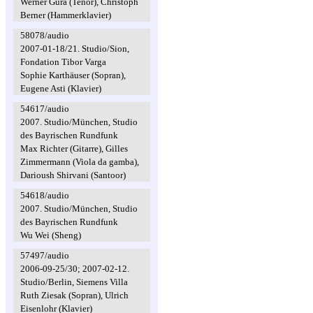
Werner Güra (Tenor), Christoph
Berner (Hammerklavier)
58078/audio
2007-01-18/21. Studio/Sion,
Fondation Tibor Varga
Sophie Karthäuser (Sopran),
Eugene Asti (Klavier)
54617/audio
2007. Studio/München, Studio
des Bayrischen Rundfunk
Max Richter (Gitarre), Gilles
Zimmermann (Viola da gamba),
Darioush Shirvani (Santoor)
54618/audio
2007. Studio/München, Studio
des Bayrischen Rundfunk
Wu Wei (Sheng)
57497/audio
2006-09-25/30; 2007-02-12.
Studio/Berlin, Siemens Villa
Ruth Ziesak (Sopran), Ulrich
Eisenlohr (Klavier)