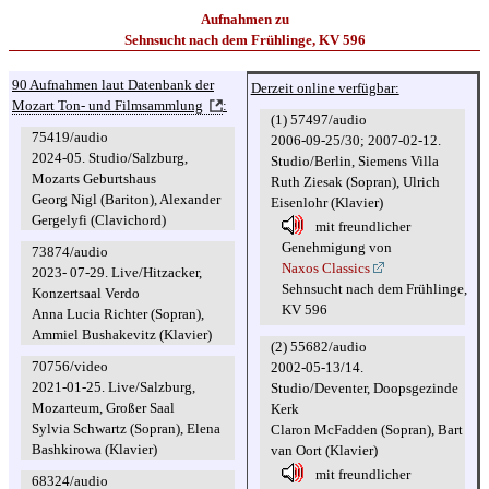
Aufnahmen zu
Sehnsucht nach dem Frühlinge, KV 596
90 Aufnahmen laut Datenbank der
Derzeit online verfügbar:
Mozart Ton- und Filmsammlung
:
(1) 57497/audio
75419/audio
2006-09-25/30; 2007-02-12.
2024-05. Studio/Salzburg,
Studio/Berlin, Siemens Villa
Mozarts Geburtshaus
Ruth Ziesak (Sopran), Ulrich
Georg Nigl (Bariton), Alexander
Eisenlohr (Klavier)
Gergelyfi (Clavichord)
mit freundlicher
Genehmigung von
73874/audio
Naxos Classics
2023- 07-29. Live/Hitzacker,
Sehnsucht nach dem Frühlinge,
Konzertsaal Verdo
KV 596
Anna Lucia Richter (Sopran),
Ammiel Bushakevitz (Klavier)
(2) 55682/audio
70756/video
2002-05-13/14.
2021-01-25. Live/Salzburg,
Studio/Deventer, Doopsgezinde
Mozarteum, Großer Saal
Kerk
Sylvia Schwartz (Sopran), Elena
Claron McFadden (Sopran), Bart
Bashkirowa (Klavier)
van Oort (Klavier)
mit freundlicher
68324/audio