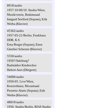
8918/audio
1957-10-06/10. Studio/Wien,
Musikverein, Brahmssaal
Irmgard Seefried (Sopran), Erik
Werba (Klavier)
45362/audio
1957-05-21/Berlin, Funkhaus
DDR, K.S.
Erna Berger (Sopran), Ernst
Günther Scherzer (Klavier)
5550/audio
1956?/Salzburg?
Radstädter Kinderchor
Hubert Auer (Dirigent)
54686/audio
1956-05. Live/Wien,
Konzerthaus, Mozartsaal
Pierrette Alarie (Sopran), Erik
Werba (Klavier)
48819/audio
1956. Studio/Berlin, RIAS Studio