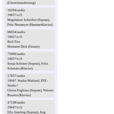
(Choreinstudierung)
16294/audio
1965?/o.O.
Magdalene Schreiber (Sopran),
Fritz Neumeyer (Hammerklavier)
66834/audio
1965?/o.O.
Reil-Trio
Hermann Dick (Gitarre)
75066/audio
1965?/o.O.
Sonja Schöner (Sopran), Felix
Schröder (Klavier)
17657/audio
1964?. Studio/Mailand, FFE-
Studio?
Gloria Foglizzo (Sopran), Vittorio
Rosetta (Klavier)
47198/audio
1964?/o.O.
Elly Ameling (Sopran), Jörg