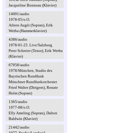
Jacqueline Bonneau (Klavier)
14091/audio
1978-05/o.O.
Arleen Augér (Sopran), Erik
Werba (Hammerklavier)
4386/audio
1978-01-25. Live/Salzburg
Peter Schreier (Tenor), Erik Werba
(Klavier)
67958/audio
1978/München, Studio des
Bayrischen Rundfunk
Münchner Rundfunkorchester
Fried Walter (Dirigent), Renate
Holm (Sopran)
1365/audio
1977-08/o.O.
Elly Ameling (Sopran), Dalton
Baldwin (Klavier)
21442/audio
1977. Studio/London?