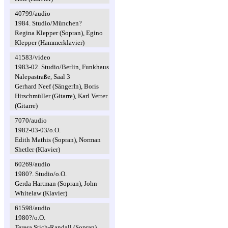
40799/audio
1984. Studio/München?
Regina Klepper (Sopran), Egino
Klepper (Hammerklavier)
41583/video
1983-02. Studio/Berlin, Funkhaus
Nalepastraße, Saal 3
Gerhard Neef (SängerIn), Boris
Hirschmüller (Gitarre), Karl Vetter
(Gitarre)
7070/audio
1982-03-03/o.O.
Edith Mathis (Sopran), Norman
Shetler (Klavier)
60269/audio
1980?. Studio/o.O.
Gerda Hartman (Sopran), John
Whitelaw (Klavier)
61598/audio
1980?/o.O.
Teresa Stich-Randall (Sopran),