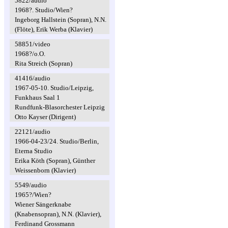
5822/audio
1968?. Studio/Wien?
Ingeborg Hallstein (Sopran), N.N.
(Flöte), Erik Werba (Klavier)
58851/video
1968?/o.O.
Rita Streich (Sopran)
41416/audio
1967-05-10. Studio/Leipzig,
Funkhaus Saal 1
Rundfunk-Blasorchester Leipzig
Otto Kayser (Dirigent)
22121/audio
1966-04-23/24. Studio/Berlin,
Eterna Studio
Erika Köth (Sopran), Günther
Weissenborn (Klavier)
5549/audio
1965?/Wien?
Wiener Sängerknabe
(Knabensopran), N.N. (Klavier),
Ferdinand Grossmann