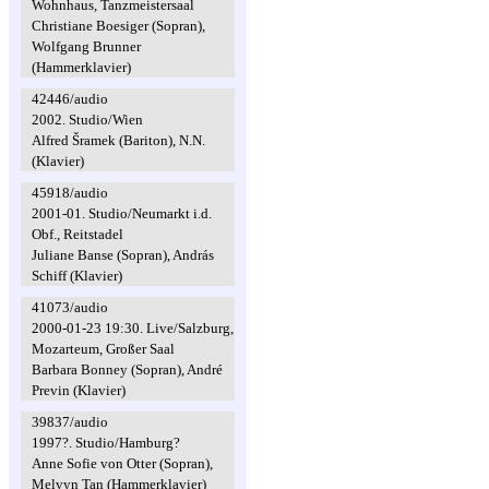
Wohnhaus, Tanzmeistersaal
Christiane Boesiger (Sopran),
Wolfgang Brunner
(Hammerklavier)
42446/audio
2002. Studio/Wien
Alfred Šramek (Bariton), N.N.
(Klavier)
45918/audio
2001-01. Studio/Neumarkt i.d.
Obf., Reitstadel
Juliane Banse (Sopran), András
Schiff (Klavier)
41073/audio
2000-01-23 19:30. Live/Salzburg,
Mozarteum, Großer Saal
Barbara Bonney (Sopran), André
Previn (Klavier)
39837/audio
1997?. Studio/Hamburg?
Anne Sofie von Otter (Sopran),
Melvyn Tan (Hammerklavier)