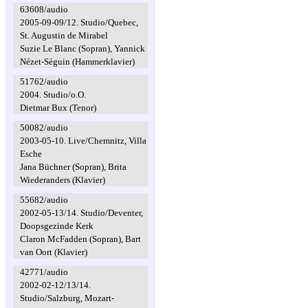
63608/audio
2005-09-09/12. Studio/Quebec,
St. Augustin de Mirabel
Suzie Le Blanc (Sopran), Yannick
Nézet-Séguin (Hammerklavier)
51762/audio
2004. Studio/o.O.
Dietmar Bux (Tenor)
50082/audio
2003-05-10. Live/Chemnitz, Villa
Esche
Jana Büchner (Sopran), Brita
Wiederanders (Klavier)
55682/audio
2002-05-13/14. Studio/Deventer,
Doopsgezinde Kerk
Claron McFadden (Sopran), Bart
van Oort (Klavier)
42771/audio
2002-02-12/13/14.
Studio/Salzburg, Mozart-