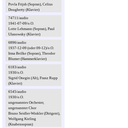
Povla Frijsh (Sopran), Celius
Dougherty (Klavier)
74711/audio
1941-07-09/o.O.
Lotte Lehmann (Sopran), Paul
Ulanowsky (Klavier)
6896/audio
1937-12-09 (oder 09-12)/o.O.
Irma Beilke (Sopran), Theodor
Blumer (Hammerklavier)
6183/audio
1930/o.O.
Sigrid Onegin (Alt), Franz Rupp
(Klavier)
6545/audio
1930/o.O.
ungenanntes Orchester,
ungenannter Chor
Bruno Seidler-Winkler (Dirigent),
Wolfgang Kieling
(Knabensopran)