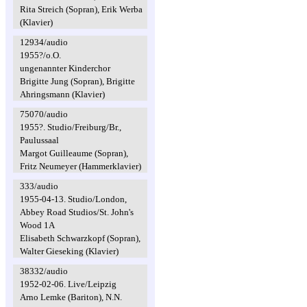
Rita Streich (Sopran), Erik Werba
(Klavier)
12934/audio
1955?/o.O.
ungenannter Kinderchor
Brigitte Jung (Sopran), Brigitte
Ahringsmann (Klavier)
75070/audio
1955?. Studio/Freiburg/Br.,
Paulussaal
Margot Guilleaume (Sopran),
Fritz Neumeyer (Hammerklavier)
333/audio
1955-04-13. Studio/London,
Abbey Road Studios/St. John's
Wood 1A
Elisabeth Schwarzkopf (Sopran),
Walter Gieseking (Klavier)
38332/audio
1952-02-06. Live/Leipzig
Arno Lemke (Bariton), N.N.