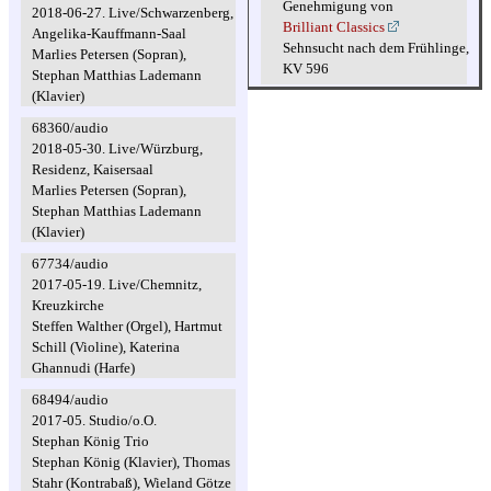
Genehmigung von
2018-06-27. Live/Schwarzenberg,
Brilliant Classics
Angelika-Kauffmann-Saal
Sehnsucht nach dem Frühlinge,
Marlies Petersen (Sopran),
KV 596
Stephan Matthias Lademann
(Klavier)
68360/audio
2018-05-30. Live/Würzburg,
Residenz, Kaisersaal
Marlies Petersen (Sopran),
Stephan Matthias Lademann
(Klavier)
67734/audio
2017-05-19. Live/Chemnitz,
Kreuzkirche
Steffen Walther (Orgel), Hartmut
Schill (Violine), Katerina
Ghannudi (Harfe)
68494/audio
2017-05. Studio/o.O.
Stephan König Trio
Stephan König (Klavier), Thomas
Stahr (Kontrabaß), Wieland Götze