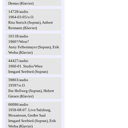
Demus (Klavier)
14728/audio
1964-03-05/o.O.
Rita Streich (Sopran), Aribert
Reimann (Klavier)
10118/audio
1960?/Wien?
Anny Felbermayer (Sopran), Erik
Werba (Klavier)
44427/audio
1960-01. Studio/Wien
Irmgard Seefried (Sopran)
59803/audio
1959?/o.O.
Ilse Hollweg (Sopran), Hubert
Giesen (Klavier)
66086/audio
1958-08-07. Live/Salzburg,
Mozarteum, Großer Saal
Irmgard Seefried (Sopran), Erik
Werba (Klavier)