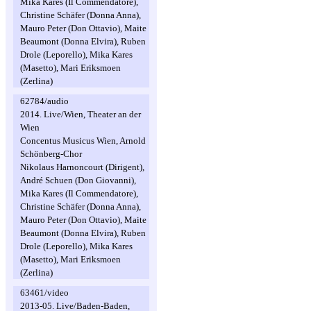
Mika Kares (Il Commendatore),
Christine Schäfer (Donna Anna),
Mauro Peter (Don Ottavio), Maite
Beaumont (Donna Elvira), Ruben
Drole (Leporello), Mika Kares
(Masetto), Mari Eriksmoen
(Zerlina)
62784/audio
2014. Live/Wien, Theater an der
Wien
Concentus Musicus Wien, Arnold
Schönberg-Chor
Nikolaus Harnoncourt (Dirigent),
André Schuen (Don Giovanni),
Mika Kares (Il Commendatore),
Christine Schäfer (Donna Anna),
Mauro Peter (Don Ottavio), Maite
Beaumont (Donna Elvira), Ruben
Drole (Leporello), Mika Kares
(Masetto), Mari Eriksmoen
(Zerlina)
63461/video
2013-05. Live/Baden-Baden,