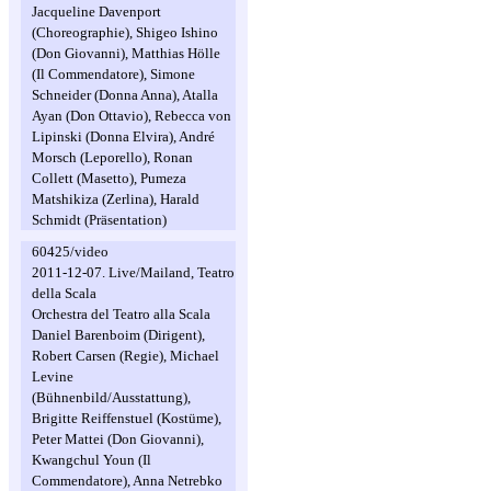
Jacqueline Davenport
(Choreographie), Shigeo Ishino
(Don Giovanni), Matthias Hölle
(Il Commendatore), Simone
Schneider (Donna Anna), Atalla
Ayan (Don Ottavio), Rebecca von
Lipinski (Donna Elvira), André
Morsch (Leporello), Ronan
Collett (Masetto), Pumeza
Matshikiza (Zerlina), Harald
Schmidt (Präsentation)
60425/video
2011-12-07. Live/Mailand, Teatro
della Scala
Orchestra del Teatro alla Scala
Daniel Barenboim (Dirigent),
Robert Carsen (Regie), Michael
Levine
(Bühnenbild/Ausstattung),
Brigitte Reiffenstuel (Kostüme),
Peter Mattei (Don Giovanni),
Kwangchul Youn (Il
Commendatore), Anna Netrebko