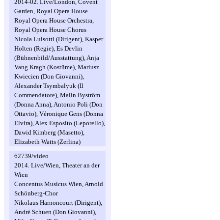
2014-02. Live/London, Covent
Garden, Royal Opera House
Royal Opera House Orchestra,
Royal Opera House Chorus
Nicola Luisotti (Dirigent), Kasper
Holten (Regie), Es Devlin
(Bühnenbild/Ausstattung), Anja
Vang Kragh (Kostüme), Mariusz
Kwiecien (Don Giovanni),
Alexander Tsymbalyuk (Il
Commendatore), Malin Byström
(Donna Anna), Antonio Poli (Don
Ottavio), Véronique Gens (Donna
Elvira), Alex Esposito (Leporello),
Dawid Kimberg (Masetto),
Elizabeth Watts (Zerlina)
62739/video
2014. Live/Wien, Theater an der
Wien
Concentus Musicus Wien, Arnold
Schönberg-Chor
Nikolaus Harnoncourt (Dirigent),
André Schuen (Don Giovanni),