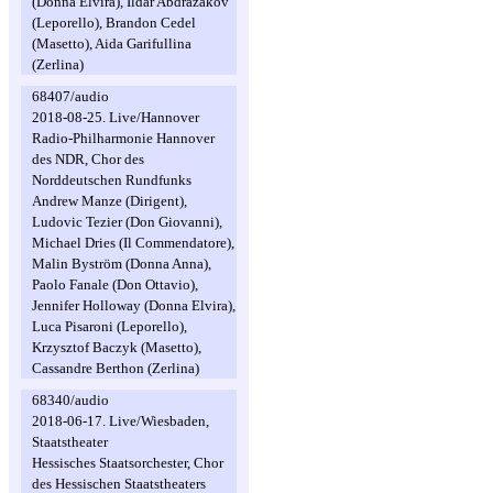
(Donna Elvira), Ildar Abdrazakov
(Leporello), Brandon Cedel
(Masetto), Aida Garifullina
(Zerlina)
68407/audio
2018-08-25. Live/Hannover
Radio-Philharmonie Hannover
des NDR, Chor des
Norddeutschen Rundfunks
Andrew Manze (Dirigent),
Ludovic Tezier (Don Giovanni),
Michael Dries (Il Commendatore),
Malin Byström (Donna Anna),
Paolo Fanale (Don Ottavio),
Jennifer Holloway (Donna Elvira),
Luca Pisaroni (Leporello),
Krzysztof Baczyk (Masetto),
Cassandre Berthon (Zerlina)
68340/audio
2018-06-17. Live/Wiesbaden,
Staatstheater
Hessisches Staatsorchester, Chor
des Hessischen Staatstheaters