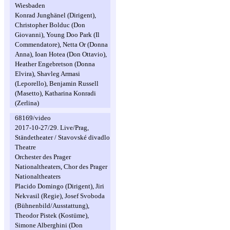
Wiesbaden
Konrad Junghänel (Dirigent),
Christopher Bolduc (Don
Giovanni), Young Doo Park (Il
Commendatore), Netta Or (Donna
Anna), Ioan Hotea (Don Ottavio),
Heather Engebretson (Donna
Elvira), Shavleg Armasi
(Leporello), Benjamin Russell
(Masetto), Katharina Konradi
(Zerlina)
68169/video
2017-10-27/29. Live/Prag,
Ständetheater / Stavovské divadlo
Theatre
Orchester des Prager
Nationaltheaters, Chor des Prager
Nationaltheaters
Placido Domingo (Dirigent), Jiri
Nekvasil (Regie), Josef Svoboda
(Bühnenbild/Ausstattung),
Theodor Pistek (Kostüme),
Simone Alberghini (Don