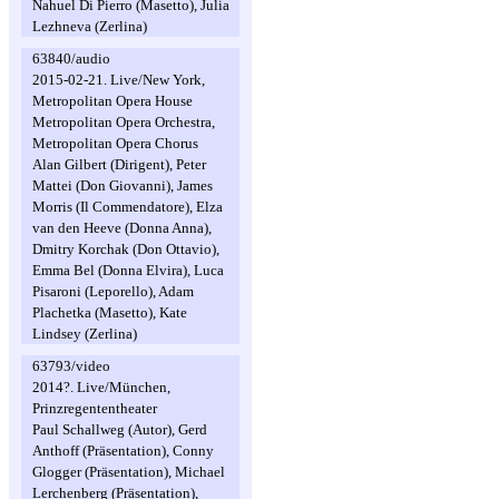
Nahuel Di Pierro (Masetto), Julia
Lezhneva (Zerlina)
63840/audio
2015-02-21. Live/New York,
Metropolitan Opera House
Metropolitan Opera Orchestra,
Metropolitan Opera Chorus
Alan Gilbert (Dirigent), Peter
Mattei (Don Giovanni), James
Morris (Il Commendatore), Elza
van den Heeve (Donna Anna),
Dmitry Korchak (Don Ottavio),
Emma Bel (Donna Elvira), Luca
Pisaroni (Leporello), Adam
Plachetka (Masetto), Kate
Lindsey (Zerlina)
63793/video
2014?. Live/München,
Prinzregententheater
Paul Schallweg (Autor), Gerd
Anthoff (Präsentation), Conny
Glogger (Präsentation), Michael
Lerchenberg (Präsentation),