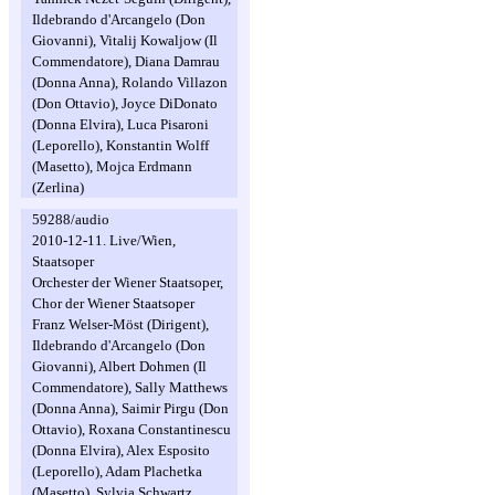
Ildebrando d'Arcangelo (Don
Giovanni), Vitalij Kowaljow (Il
Commendatore), Diana Damrau
(Donna Anna), Rolando Villazon
(Don Ottavio), Joyce DiDonato
(Donna Elvira), Luca Pisaroni
(Leporello), Konstantin Wolff
(Masetto), Mojca Erdmann
(Zerlina)
59288/audio
2010-12-11. Live/Wien,
Staatsoper
Orchester der Wiener Staatsoper,
Chor der Wiener Staatsoper
Franz Welser-Möst (Dirigent),
Ildebrando d'Arcangelo (Don
Giovanni), Albert Dohmen (Il
Commendatore), Sally Matthews
(Donna Anna), Saimir Pirgu (Don
Ottavio), Roxana Constantinescu
(Donna Elvira), Alex Esposito
(Leporello), Adam Plachetka
(Masetto), Sylvia Schwartz