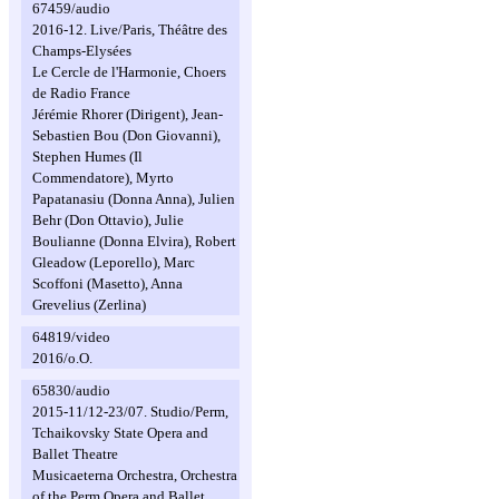
67459/audio
2016-12. Live/Paris, Théâtre des
Champs-Elysées
Le Cercle de l'Harmonie, Choers
de Radio France
Jérémie Rhorer (Dirigent), Jean-
Sebastien Bou (Don Giovanni),
Stephen Humes (Il
Commendatore), Myrto
Papatanasiu (Donna Anna), Julien
Behr (Don Ottavio), Julie
Boulianne (Donna Elvira), Robert
Gleadow (Leporello), Marc
Scoffoni (Masetto), Anna
Grevelius (Zerlina)
64819/video
2016/o.O.
65830/audio
2015-11/12-23/07. Studio/Perm,
Tchaikovsky State Opera and
Ballet Theatre
Musicaeterna Orchestra, Orchestra
of the Perm Opera and Ballet