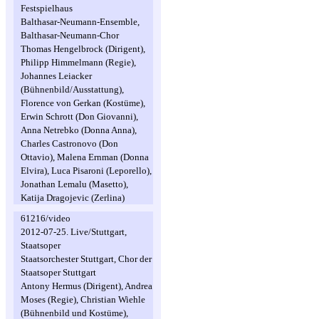
Festspielhaus
Balthasar-Neumann-Ensemble,
Balthasar-Neumann-Chor
Thomas Hengelbrock (Dirigent),
Philipp Himmelmann (Regie),
Johannes Leiacker
(Bühnenbild/Ausstattung),
Florence von Gerkan (Kostüme),
Erwin Schrott (Don Giovanni),
Anna Netrebko (Donna Anna),
Charles Castronovo (Don
Ottavio), Malena Ernman (Donna
Elvira), Luca Pisaroni (Leporello),
Jonathan Lemalu (Masetto),
Katija Dragojevic (Zerlina)
61216/video
2012-07-25. Live/Stuttgart,
Staatsoper
Staatsorchester Stuttgart, Chor der
Staatsoper Stuttgart
Antony Hermus (Dirigent), Andrea
Moses (Regie), Christian Wiehle
(Bühnenbild und Kostüme),