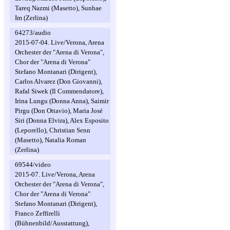
Tareq Nazmi (Masetto), Sunhae
Im (Zerlina)
64273/audio
2015-07-04. Live/Verona, Arena
Orchester der "Arena di Verona",
Chor der "Arena di Verona"
Stefano Montanari (Dirigent),
Carlos Alvarez (Don Giovanni),
Rafal Siwek (Il Commendatore),
Irina Lungu (Donna Anna), Saimir
Pirgu (Don Ottavio), Maria José
Siri (Donna Elvira), Alex Esposito
(Leporello), Christian Senn
(Masetto), Natalia Roman
(Zerlina)
69544/video
2015-07. Live/Verona, Arena
Orchester der "Arena di Verona",
Chor der "Arena di Verona"
Stefano Montanari (Dirigent),
Franco Zeffirelli
(Bühnenbild/Ausstattung),