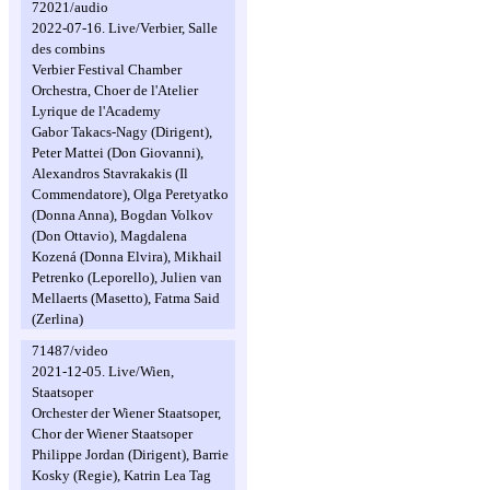
72021/audio
2022-07-16. Live/Verbier, Salle
des combins
Verbier Festival Chamber
Orchestra, Choer de l'Atelier
Lyrique de l'Academy
Gabor Takacs-Nagy (Dirigent),
Peter Mattei (Don Giovanni),
Alexandros Stavrakakis (Il
Commendatore), Olga Peretyatko
(Donna Anna), Bogdan Volkov
(Don Ottavio), Magdalena
Kozená (Donna Elvira), Mikhail
Petrenko (Leporello), Julien van
Mellaerts (Masetto), Fatma Said
(Zerlina)
71487/video
2021-12-05. Live/Wien,
Staatsoper
Orchester der Wiener Staatsoper,
Chor der Wiener Staatsoper
Philippe Jordan (Dirigent), Barrie
Kosky (Regie), Katrin Lea Tag