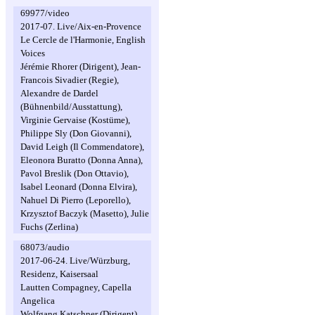
69977/video
2017-07. Live/Aix-en-Provence
Le Cercle de l'Harmonie, English
Voices
Jérémie Rhorer (Dirigent), Jean-
Francois Sivadier (Regie),
Alexandre de Dardel
(Bühnenbild/Ausstattung),
Virginie Gervaise (Kostüme),
Philippe Sly (Don Giovanni),
David Leigh (Il Commendatore),
Eleonora Buratto (Donna Anna),
Pavol Breslik (Don Ottavio),
Isabel Leonard (Donna Elvira),
Nahuel Di Pierro (Leporello),
Krzysztof Baczyk (Masetto), Julie
Fuchs (Zerlina)
68073/audio
2017-06-24. Live/Würzburg,
Residenz, Kaisersaal
Lautten Compagney, Capella
Angelica
Wolfgang Katschner (Dirigent),