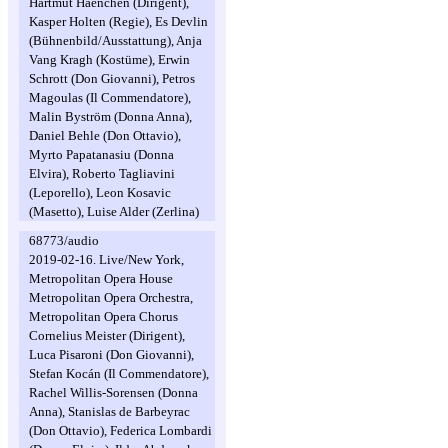
Hartmut Haenchen (Dirigent),
Kasper Holten (Regie), Es Devlin
(Bühnenbild/Ausstattung), Anja
Vang Kragh (Kostüme), Erwin
Schrott (Don Giovanni), Petros
Magoulas (Il Commendatore),
Malin Byström (Donna Anna),
Daniel Behle (Don Ottavio),
Myrto Papatanasiu (Donna
Elvira), Roberto Tagliavini
(Leporello), Leon Kosavic
(Masetto), Luise Alder (Zerlina)
68773/audio
2019-02-16. Live/New York,
Metropolitan Opera House
Metropolitan Opera Orchestra,
Metropolitan Opera Chorus
Cornelius Meister (Dirigent),
Luca Pisaroni (Don Giovanni),
Stefan Kocán (Il Commendatore),
Rachel Willis-Sorensen (Donna
Anna), Stanislas de Barbeyrac
(Don Ottavio), Federica Lombardi