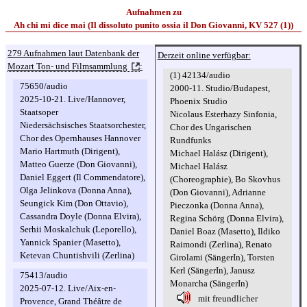
Aufnahmen zu
Ah chi mi dice mai (Il dissoluto punito ossia il Don Giovanni, KV 527 (1))
279 Aufnahmen laut Datenbank der
Derzeit online verfügbar:
Mozart Ton- und Filmsammlung
:
(1) 42134/audio
75650/audio
2000-11. Studio/Budapest,
2025-10-21. Live/Hannover,
Phoenix Studio
Staatsoper
Nicolaus Esterhazy Sinfonia,
Niedersächsisches Staatsorchester,
Chor des Ungarischen
Chor des Opernhauses Hannover
Rundfunks
Mario Hartmuth (Dirigent),
Michael Halász (Dirigent),
Matteo Guerze (Don Giovanni),
Michael Halász
Daniel Eggert (Il Commendatore),
(Choreographie), Bo Skovhus
Olga Jelinkova (Donna Anna),
(Don Giovanni), Adrianne
Seungick Kim (Don Ottavio),
Pieczonka (Donna Anna),
Cassandra Doyle (Donna Elvira),
Regina Schörg (Donna Elvira),
Serhii Moskalchuk (Leporello),
Daniel Boaz (Masetto), Ildiko
Yannick Spanier (Masetto),
Raimondi (Zerlina), Renato
Ketevan Chuntishvili (Zerlina)
Girolami (SängerIn), Torsten
Kerl (SängerIn), Janusz
75413/audio
Monarcha (SängerIn)
2025-07-12. Live/Aix-en-
mit freundlicher
Provence, Grand Théâtre de