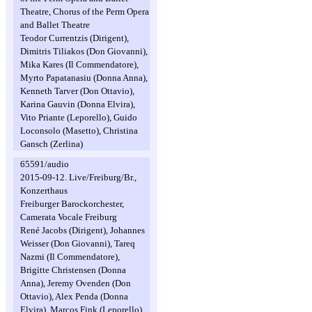
Theatre, Chorus of the Perm Opera
and Ballet Theatre
Teodor Currentzis (Dirigent),
Dimitris Tiliakos (Don Giovanni),
Mika Kares (Il Commendatore),
Myrto Papatanasiu (Donna Anna),
Kenneth Tarver (Don Ottavio),
Karina Gauvin (Donna Elvira),
Vito Priante (Leporello), Guido
Loconsolo (Masetto), Christina
Gansch (Zerlina)
65591/audio
2015-09-12. Live/Freiburg/Br.,
Konzerthaus
Freiburger Barockorchester,
Camerata Vocale Freiburg
René Jacobs (Dirigent), Johannes
Weisser (Don Giovanni), Tareq
Nazmi (Il Commendatore),
Brigitte Christensen (Donna
Anna), Jeremy Ovenden (Don
Ottavio), Alex Penda (Donna
Elvira), Marcos Fink (Leporello),