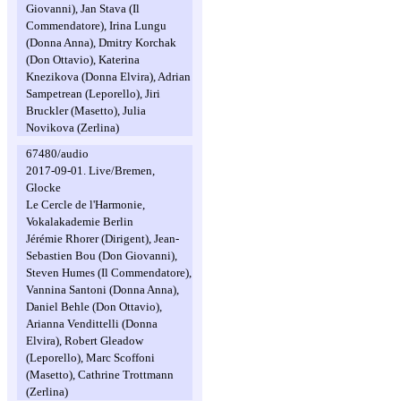
Giovanni), Jan Stava (Il
Commendatore), Irina Lungu
(Donna Anna), Dmitry Korchak
(Don Ottavio), Katerina
Knezikova (Donna Elvira), Adrian
Sampetrean (Leporello), Jiri
Bruckler (Masetto), Julia
Novikova (Zerlina)
67480/audio
2017-09-01. Live/Bremen,
Glocke
Le Cercle de l'Harmonie,
Vokalakademie Berlin
Jérémie Rhorer (Dirigent), Jean-
Sebastien Bou (Don Giovanni),
Steven Humes (Il Commendatore),
Vannina Santoni (Donna Anna),
Daniel Behle (Don Ottavio),
Arianna Vendittelli (Donna
Elvira), Robert Gleadow
(Leporello), Marc Scoffoni
(Masetto), Cathrine Trottmann
(Zerlina)