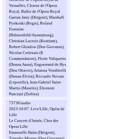
Versailles, Choeur de l'Opera
Royal, Ballet de l'Opera Royal
Gaetan Jarry (Dirigent), Marshall
Pynkoski (Regie), Roland
Fontaine
(Bühnenbild/Ausstattung),
Christian Lacroix (Kostüme),
Robert Gleadow (Don Giovanni),
Nicolas Certenais (Il
Commendatore), Florie Valiquette
(Donna Anna), Enguerrand de Hys
(Don Ottavio), Arianna Vendittelli
(Donna Elvira), Riccardo Novaro
(Leporello), Jean-Gabriel Saint-
Martin (Masetto), Eleonore
Pancrazi (Zerlina)
73730/audio
2023-10-07. Live/Lille, Opéra de
Lille
Le Concert d'Astrée, Chor der
Opera Lille
Emanuelle Haïm (Dirigent),
Timothy Murray (Don Giovanni),