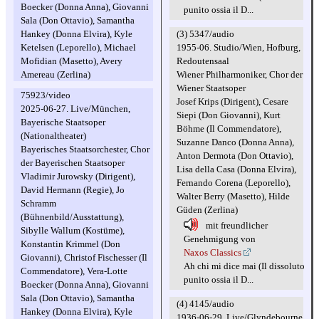
Boecker (Donna Anna), Giovanni
punito ossia il D...
Sala (Don Ottavio), Samantha
(3) 5347/audio
Hankey (Donna Elvira), Kyle
1955-06. Studio/Wien, Hofburg,
Ketelsen (Leporello), Michael
Redoutensaal
Mofidian (Masetto), Avery
Wiener Philharmoniker, Chor der
Amereau (Zerlina)
Wiener Staatsoper
75923/video
Josef Krips (Dirigent), Cesare
2025-06-27. Live/München,
Siepi (Don Giovanni), Kurt
Bayerische Staatsoper
Böhme (Il Commendatore),
(Nationaltheater)
Suzanne Danco (Donna Anna),
Bayerisches Staatsorchester, Chor
Anton Dermota (Don Ottavio),
der Bayerischen Staatsoper
Lisa della Casa (Donna Elvira),
Vladimir Jurowsky (Dirigent),
Fernando Corena (Leporello),
David Hermann (Regie), Jo
Walter Berry (Masetto), Hilde
Schramm
Güden (Zerlina)
(Bühnenbild/Ausstattung),
mit freundlicher
Sibylle Wallum (Kostüme),
Genehmigung von
Konstantin Krimmel (Don
Naxos Classics
Giovanni), Christof Fischesser (Il
Ah chi mi dice mai (Il dissoluto
Commendatore), Vera-Lotte
punito ossia il D...
Boecker (Donna Anna), Giovanni
Sala (Don Ottavio), Samantha
(4) 4145/audio
Hankey (Donna Elvira), Kyle
1936-06-29. Live/Glyndebourne