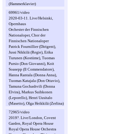
(Hammerklavier)
69961/video
2020-03-11. Live/Helsinki,
Opernhaus
Orchester der Finnischen
Nationaloper, Chor der
Finnischen Nationaloper
Patrick Fournillier (Dirigent),
Jussi Nikkilä (Regie), Erika
Turunen (Kostüme), Tuomas
Pursio (Don Giovanni), Koit
Soasepp (Il Commendatore),
Hanna Rantala (Donna Anna),
Tuomas Katajala (Don Ottavio),
Tamuna Gochashvili (Donna
Elvira), Markus Suihkonen
(Leporello), Henri Uusitalo
(Masetto), Olga Heikkilä (Zerlina)
72965/video
2019?. Live/London, Covent
Garden, Royal Opera House
Royal Opera House Orchestra