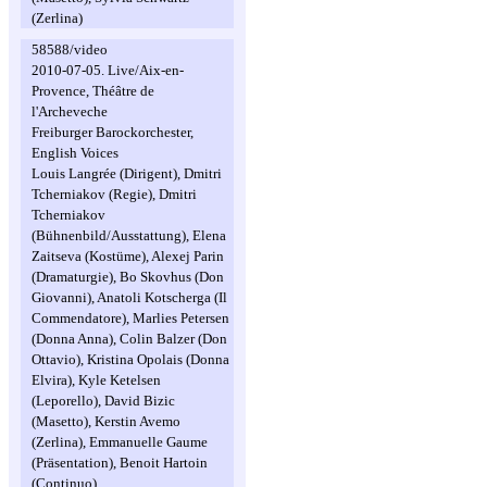
(Zerlina)
58588/video
2010-07-05. Live/Aix-en-
Provence, Théâtre de
l'Archeveche
Freiburger Barockorchester,
English Voices
Louis Langrée (Dirigent), Dmitri
Tcherniakov (Regie), Dmitri
Tcherniakov
(Bühnenbild/Ausstattung), Elena
Zaitseva (Kostüme), Alexej Parin
(Dramaturgie), Bo Skovhus (Don
Giovanni), Anatoli Kotscherga (Il
Commendatore), Marlies Petersen
(Donna Anna), Colin Balzer (Don
Ottavio), Kristina Opolais (Donna
Elvira), Kyle Ketelsen
(Leporello), David Bizic
(Masetto), Kerstin Avemo
(Zerlina), Emmanuelle Gaume
(Präsentation), Benoit Hartoin
(Continuo)