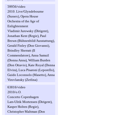
59956/video
2010. Live/Glyndebourne
(Sussex), Opera House
Orchestra of the Age of
Enlightenment
Vladimir Jurowsky (Dirigent),
Jonathan Kent (Regie), Paul
Brown (Bühnenbild/Ausstattung),
Gerald Finley (Don Giovanni),
Brindley Sherratt (Il
Commendatore), Anna Samuil
(Donna Anna), William Burden
(Don Ottavio), Kate Royal (Donna
Elvira), Luca Pisaroni (Leporello),
Guido Loconsolo (Masetto), Anna
Virovlansky (Zerlina)
63816/video
2010/o.O.
Concerto Copenhagen
Lars-Ulrik Mortensen (Dirigent),
Kasper Holten (Regie),
Christopher Maltman (Don