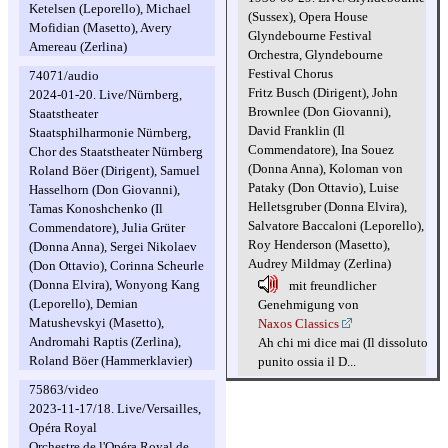
Ketelsen (Leporello), Michael
(Sussex), Opera House
Mofidian (Masetto), Avery
Glyndebourne Festival
Amereau (Zerlina)
Orchestra, Glyndebourne
Festival Chorus
74071/audio
Fritz Busch (Dirigent), John
2024-01-20. Live/Nürnberg,
Brownlee (Don Giovanni),
Staatstheater
David Franklin (Il
Staatsphilharmonie Nürnberg,
Commendatore), Ina Souez
Chor des Staatstheater Nürnberg
(Donna Anna), Koloman von
Roland Böer (Dirigent), Samuel
Pataky (Don Ottavio), Luise
Hasselhorn (Don Giovanni),
Helletsgruber (Donna Elvira),
Tamas Konoshchenko (Il
Salvatore Baccaloni (Leporello),
Commendatore), Julia Grüter
Roy Henderson (Masetto),
(Donna Anna), Sergei Nikolaev
Audrey Mildmay (Zerlina)
(Don Ottavio), Corinna Scheurle
(Donna Elvira), Wonyong Kang
mit freundlicher
(Leporello), Demian
Genehmigung von
Matushevskyi (Masetto),
Naxos Classics
Andromahi Raptis (Zerlina),
Ah chi mi dice mai (Il dissoluto
Roland Böer (Hammerklavier)
punito ossia il D...
75863/video
2023-11-17/18. Live/Versailles,
Opéra Royal
Orchestre de l'Opéra Royal de