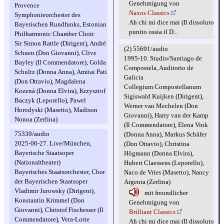
Genehmigung von
Provence
Naxos Classics
Symphonieorchester des
Ah chi mi dice mai (Il dissoluto
Bayerischen Rundfunks, Estonian
punito ossia il D...
Philharmonic Chamber Choir
Sir Simon Rattle (Dirigent), André
(2) 55691/audio
Schuen (Don Giovanni), Clive
1995-10. Studio/Santiago de
Bayley (Il Commendatore), Golda
Compostela, Auditorio de
Schultz (Donna Anna), Amitai Pati
Galicia
(Don Ottavio), Magdalena
Collegium Compostellanum
Kozená (Donna Elvira), Krzysztof
Sigiswald Kuijken (Dirigent),
Baczyk (Leporello), Pawel
Werner van Mechelen (Don
Horodyski (Masetto), Madison
Giovanni), Harry van der Kamp
Nonoa (Zerlina)
(Il Commendatore), Elena Vink
75339/audio
(Donna Anna), Markus Schäfer
2025-06-27. Live/München,
(Don Ottavio), Christina
Bayerische Staatsoper
Högmann (Donna Elvira),
(Nationaltheater)
Hubert Claessens (Leporello),
Bayerisches Staatsorchester, Chor
Naco de Vries (Masetto), Nancy
der Bayerischen Staatsoper
Argenta (Zerlina)
Vladimir Jurowsky (Dirigent),
mit freundlicher
Konstantin Krimmel (Don
Genehmigung von
Giovanni), Christof Fischesser (Il
Brilliant Classics
Commendatore), Vera-Lotte
Ah chi mi dice mai (Il dissoluto