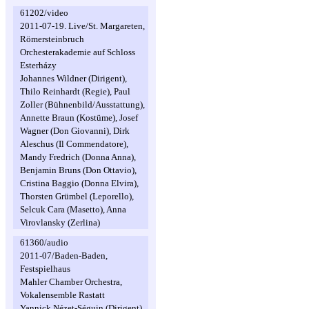
61202/video
2011-07-19. Live/St. Margareten,
Römersteinbruch
Orchesterakademie auf Schloss
Esterházy
Johannes Wildner (Dirigent),
Thilo Reinhardt (Regie), Paul
Zoller (Bühnenbild/Ausstattung),
Annette Braun (Kostüme), Josef
Wagner (Don Giovanni), Dirk
Aleschus (Il Commendatore),
Mandy Fredrich (Donna Anna),
Benjamin Bruns (Don Ottavio),
Cristina Baggio (Donna Elvira),
Thorsten Grümbel (Leporello),
Selcuk Cara (Masetto), Anna
Virovlansky (Zerlina)
61360/audio
2011-07/Baden-Baden,
Festspielhaus
Mahler Chamber Orchestra,
Vokalensemble Rastatt
Yannick Nézet-Séguin (Dirigent),