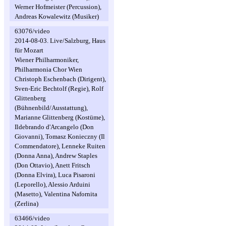
Werner Hofmeister (Percussion),
Andreas Kowalewitz (Musiker)
63076/video
2014-08-03. Live/Salzburg, Haus
für Mozart
Wiener Philharmoniker,
Philharmonia Chor Wien
Christoph Eschenbach (Dirigent),
Sven-Eric Bechtolf (Regie), Rolf
Glittenberg
(Bühnenbild/Ausstattung),
Marianne Glittenberg (Kostüme),
Ildebrando d'Arcangelo (Don
Giovanni), Tomasz Konieczny (Il
Commendatore), Lenneke Ruiten
(Donna Anna), Andrew Staples
(Don Ottavio), Anett Fritsch
(Donna Elvira), Luca Pisaroni
(Leporello), Alessio Arduini
(Masetto), Valentina Nafornita
(Zerlina)
63466/video