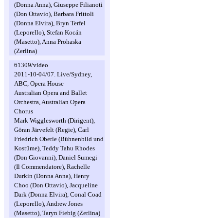
(Donna Anna), Giuseppe Filianoti
(Don Ottavio), Barbara Frittoli
(Donna Elvira), Bryn Terfel
(Leporello), Stefan Kocán
(Masetto), Anna Prohaska
(Zerlina)
61309/video
2011-10-04/07. Live/Sydney,
ABC, Opera House
Australian Opera and Ballet
Orchestra, Australian Opera
Chorus
Mark Wigglesworth (Dirigent),
Göran Järvefelt (Regie), Carl
Friedrich Oberle (Bühnenbild und
Kostüme), Teddy Tahu Rhodes
(Don Giovanni), Daniel Sumegi
(Il Commendatore), Rachelle
Durkin (Donna Anna), Henry
Choo (Don Ottavio), Jacqueline
Dark (Donna Elvira), Conal Coad
(Leporello), Andrew Jones
(Masetto), Taryn Fiebig (Zerlina)