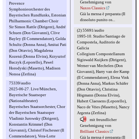
Genehmigung von
Provence
Naxos Classics
Symphonieorchester des
Già la mensa è preparata (Il
Bayerischen Rundfunks, Estonian
dissoluto punito os...
Philharmonic Chamber Choir
Sir Simon Rattle (Dirigent), André
(2) 55691/audio
Schuen (Don Giovanni), Clive
1995-10. Studio/Santiago de
Bayley (Il Commendatore), Golda
Compostela, Auditorio de
Schultz (Donna Anna), Amitai Pati
Galicia
(Don Ottavio), Magdalena
Collegium Compostellanum
Kozená (Donna Elvira), Krzysztof
Sigiswald Kuijken (Dirigent),
Baczyk (Leporello), Pawel
Werner van Mechelen (Don
Horodyski (Masetto), Madison
Giovanni), Harry van der Kamp
Nonoa (Zerlina)
(Il Commendatore), Elena Vink
75339/audio
(Donna Anna), Markus Schäfer
2025-06-27. Live/München,
(Don Ottavio), Christina
Bayerische Staatsoper
Högmann (Donna Elvira),
(Nationaltheater)
Hubert Claessens (Leporello),
Bayerisches Staatsorchester, Chor
Naco de Vries (Masetto), Nancy
der Bayerischen Staatsoper
Argenta (Zerlina)
Vladimir Jurowsky (Dirigent),
mit freundlicher
Konstantin Krimmel (Don
Genehmigung von
Giovanni), Christof Fischesser (Il
Brilliant Classics
Commendatore), Vera-Lotte
Già la mensa è preparata (Il