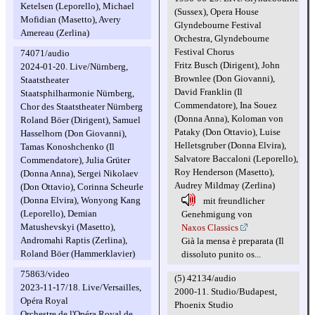
Ketelsen (Leporello), Michael
(Sussex), Opera House
Mofidian (Masetto), Avery
Glyndebourne Festival
Amereau (Zerlina)
Orchestra, Glyndebourne
Festival Chorus
74071/audio
Fritz Busch (Dirigent), John
2024-01-20. Live/Nürnberg,
Brownlee (Don Giovanni),
Staatstheater
David Franklin (Il
Staatsphilharmonie Nürnberg,
Commendatore), Ina Souez
Chor des Staatstheater Nürnberg
(Donna Anna), Koloman von
Roland Böer (Dirigent), Samuel
Pataky (Don Ottavio), Luise
Hasselhorn (Don Giovanni),
Helletsgruber (Donna Elvira),
Tamas Konoshchenko (Il
Salvatore Baccaloni (Leporello),
Commendatore), Julia Grüter
Roy Henderson (Masetto),
(Donna Anna), Sergei Nikolaev
Audrey Mildmay (Zerlina)
(Don Ottavio), Corinna Scheurle
(Donna Elvira), Wonyong Kang
mit freundlicher
(Leporello), Demian
Genehmigung von
Matushevskyi (Masetto),
Naxos Classics
Andromahi Raptis (Zerlina),
Già la mensa è preparata (Il
Roland Böer (Hammerklavier)
dissoluto punito os...
75863/video
(5) 42134/audio
2023-11-17/18. Live/Versailles,
2000-11. Studio/Budapest,
Opéra Royal
Phoenix Studio
Orchestre de l'Opéra Royal de