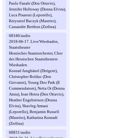
Paolo Fanale (Don Ottavio),
Jennifer Holloway (Donna Elvira),
Luca Pisaroni (Leporello),
Krzysztof Baczyk (Masetto),
Cassandre Berthon (Zerlina)
68340/audio
2018-06-17. Live/Wiesbaden,
Staatstheater
Hessisches Staatsorchester, Chor
des Hessischen Staatstheaters
Wiesbaden
Konrad Junghänel (Dirigent),
Christopher Bolduc (Don
Giovanni), Young Doo Park (Il
Commendatore), Netta Or (Donna
Anna), Ioan Hotea (Don Ottavio),
Heather Engebretson (Donna
Elvira), Shavleg Armasi
(Leporello), Benjamin Russell
(Masetto), Katharina Konradi
(Zerlina)
68831/audio