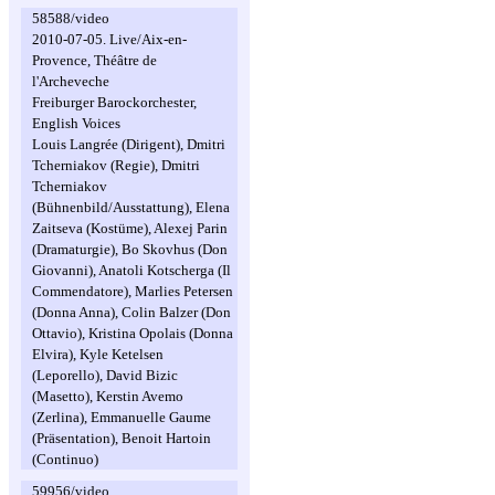
58588/video
2010-07-05. Live/Aix-en-
Provence, Théâtre de
l'Archeveche
Freiburger Barockorchester,
English Voices
Louis Langrée (Dirigent), Dmitri
Tcherniakov (Regie), Dmitri
Tcherniakov
(Bühnenbild/Ausstattung), Elena
Zaitseva (Kostüme), Alexej Parin
(Dramaturgie), Bo Skovhus (Don
Giovanni), Anatoli Kotscherga (Il
Commendatore), Marlies Petersen
(Donna Anna), Colin Balzer (Don
Ottavio), Kristina Opolais (Donna
Elvira), Kyle Ketelsen
(Leporello), David Bizic
(Masetto), Kerstin Avemo
(Zerlina), Emmanuelle Gaume
(Präsentation), Benoit Hartoin
(Continuo)
59956/video