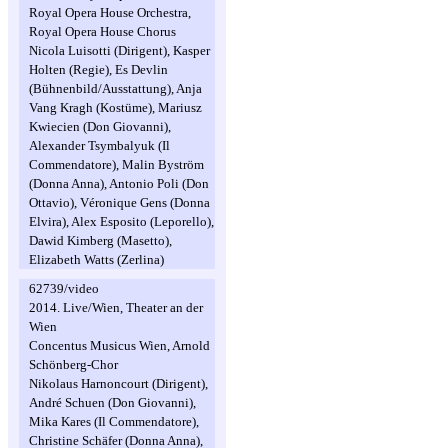
Royal Opera House Orchestra,
Royal Opera House Chorus
Nicola Luisotti (Dirigent), Kasper
Holten (Regie), Es Devlin
(Bühnenbild/Ausstattung), Anja
Vang Kragh (Kostüme), Mariusz
Kwiecien (Don Giovanni),
Alexander Tsymbalyuk (Il
Commendatore), Malin Byström
(Donna Anna), Antonio Poli (Don
Ottavio), Véronique Gens (Donna
Elvira), Alex Esposito (Leporello),
Dawid Kimberg (Masetto),
Elizabeth Watts (Zerlina)
62739/video
2014. Live/Wien, Theater an der
Wien
Concentus Musicus Wien, Arnold
Schönberg-Chor
Nikolaus Harnoncourt (Dirigent),
André Schuen (Don Giovanni),
Mika Kares (Il Commendatore),
Christine Schäfer (Donna Anna),