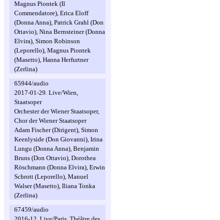
Magnus Piontek (Il
Commendatore), Erica Eloff
(Donna Anna), Patrick Grahl (Don
Ottavio), Nina Bernsteiner (Donna
Elvira), Simon Robinson
(Leporello), Magnus Piontek
(Masetto), Hanna Herfurtner
(Zerlina)
65944/audio
2017-01-29. Live/Wien,
Staatsoper
Orchester der Wiener Staatsoper,
Chor der Wiener Staatsoper
Adam Fischer (Dirigent), Simon
Keenlyside (Don Giovanni), Irina
Lungu (Donna Anna), Benjamin
Bruns (Don Ottavio), Dorothea
Röschmann (Donna Elvira), Erwin
Schrott (Leporello), Manuel
Walser (Masetto), Iliana Tonka
(Zerlina)
67459/audio
2016-12. Live/Paris, Théâtre des