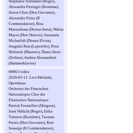
Stephanie Schimmer (Regie),
Alexandra Fitzinger (Kostüme),
Jinxin Chen (Don Giovanni),
Alexander Fritze (Il
Commendatore), Risa
Matsushima (Donna Anna), Niklas
Mayer (Don Ottavio), Anastasia
Michailidi (Donna Elvira),
Jongmin Kim (Leporello), Peter
Dolinsek (Masetto), Diana Alexe
(Zerlina), Andrea Alessandrini
(Hammerklavier)
69961/video
2020-03-11. Live/Helsinki,
Opernhaus
Orchester der Finnischen
Nationaloper, Chor der
Finnischen Nationaloper
Patrick Fournillier (Dirigent),
Jussi Nikkilä (Regie), Erika
Turunen (Kostüme), Tuomas
Pursio (Don Giovanni), Koit
Soasepp (Il Commendatore),