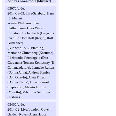
Andreas Kowalewitz (Musiker)
63076/video
2014-08-03. Live/Salzburg, Haus
für Mozart
Wiener Philharmoniker,
Philharmonia Chor Wien
Christoph Eschenbach (Dirigent),
Sven-Eric Bechtolf (Regie), Rolf
Glittenberg
(Bühnenbild/Ausstattung),
Marianne Glittenberg (Kostüme),
Ildebrando d'Arcangelo (Don
Giovanni), Tomasz Konieczny (Il
Commendatore), Lenneke Ruiten
(Donna Anna), Andrew Staples
(Don Ottavio), Anett Fritsch
(Donna Elvira), Luca Pisaroni
(Leporello), Alessio Arduini
(Masetto), Valentina Nafornita
(Zerlina)
63466/video
2014-02. Live/London, Covent
Garden, Royal Opera House