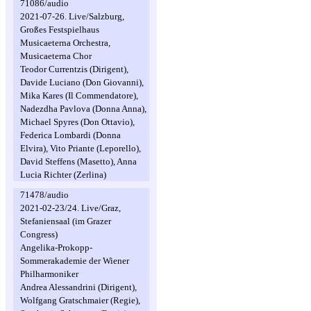
71086/audio
2021-07-26. Live/Salzburg,
Großes Festspielhaus
Musicaeterna Orchestra,
Musicaeterna Chor
Teodor Currentzis (Dirigent),
Davide Luciano (Don Giovanni),
Mika Kares (Il Commendatore),
Nadezdha Pavlova (Donna Anna),
Michael Spyres (Don Ottavio),
Federica Lombardi (Donna
Elvira), Vito Priante (Leporello),
David Steffens (Masetto), Anna
Lucia Richter (Zerlina)
71478/audio
2021-02-23/24. Live/Graz,
Stefaniensaal (im Grazer
Congress)
Angelika-Prokopp-
Sommerakademie der Wiener
Philharmoniker
Andrea Alessandrini (Dirigent),
Wolfgang Gratschmaier (Regie),