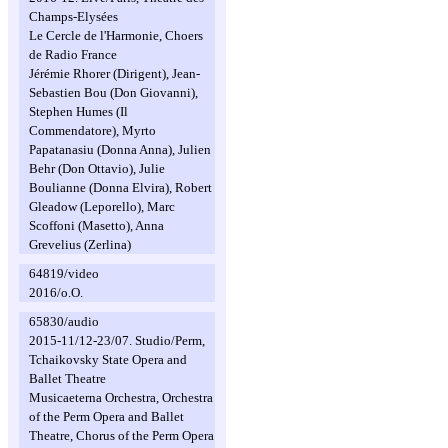
Champs-Elysées
Le Cercle de l'Harmonie, Choers
de Radio France
Jérémie Rhorer (Dirigent), Jean-
Sebastien Bou (Don Giovanni),
Stephen Humes (Il
Commendatore), Myrto
Papatanasiu (Donna Anna), Julien
Behr (Don Ottavio), Julie
Boulianne (Donna Elvira), Robert
Gleadow (Leporello), Marc
Scoffoni (Masetto), Anna
Grevelius (Zerlina)
64819/video
2016/o.O.
65830/audio
2015-11/12-23/07. Studio/Perm,
Tchaikovsky State Opera and
Ballet Theatre
Musicaeterna Orchestra, Orchestra
of the Perm Opera and Ballet
Theatre, Chorus of the Perm Opera