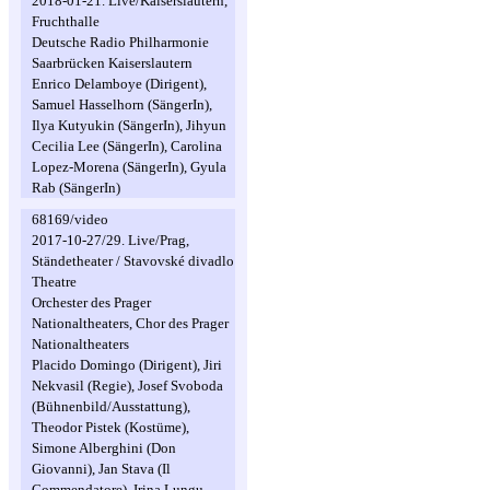
2018-01-21. Live/Kaiserslautern,
Fruchthalle
Deutsche Radio Philharmonie
Saarbrücken Kaiserslautern
Enrico Delamboye (Dirigent),
Samuel Hasselhorn (SängerIn),
Ilya Kutyukin (SängerIn), Jihyun
Cecilia Lee (SängerIn), Carolina
Lopez-Morena (SängerIn), Gyula
Rab (SängerIn)
68169/video
2017-10-27/29. Live/Prag,
Ständetheater / Stavovské divadlo
Theatre
Orchester des Prager
Nationaltheaters, Chor des Prager
Nationaltheaters
Placido Domingo (Dirigent), Jiri
Nekvasil (Regie), Josef Svoboda
(Bühnenbild/Ausstattung),
Theodor Pistek (Kostüme),
Simone Alberghini (Don
Giovanni), Jan Stava (Il
Commendatore), Irina Lungu