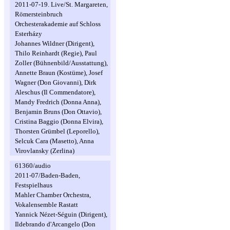
2011-07-19. Live/St. Margareten,
Römersteinbruch
Orchesterakademie auf Schloss
Esterházy
Johannes Wildner (Dirigent),
Thilo Reinhardt (Regie), Paul
Zoller (Bühnenbild/Ausstattung),
Annette Braun (Kostüme), Josef
Wagner (Don Giovanni), Dirk
Aleschus (Il Commendatore),
Mandy Fredrich (Donna Anna),
Benjamin Bruns (Don Ottavio),
Cristina Baggio (Donna Elvira),
Thorsten Grümbel (Leporello),
Selcuk Cara (Masetto), Anna
Virovlansky (Zerlina)
61360/audio
2011-07/Baden-Baden,
Festspielhaus
Mahler Chamber Orchestra,
Vokalensemble Rastatt
Yannick Nézet-Séguin (Dirigent),
Ildebrando d'Arcangelo (Don