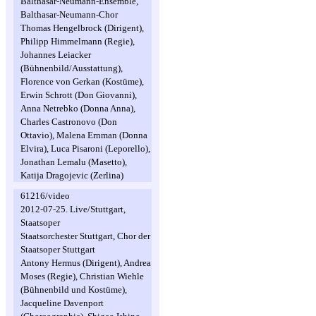
Balthasar-Neumann-Ensemble,
Balthasar-Neumann-Chor
Thomas Hengelbrock (Dirigent),
Philipp Himmelmann (Regie),
Johannes Leiacker
(Bühnenbild/Ausstattung),
Florence von Gerkan (Kostüme),
Erwin Schrott (Don Giovanni),
Anna Netrebko (Donna Anna),
Charles Castronovo (Don
Ottavio), Malena Ernman (Donna
Elvira), Luca Pisaroni (Leporello),
Jonathan Lemalu (Masetto),
Katija Dragojevic (Zerlina)
61216/video
2012-07-25. Live/Stuttgart,
Staatsoper
Staatsorchester Stuttgart, Chor der
Staatsoper Stuttgart
Antony Hermus (Dirigent), Andrea
Moses (Regie), Christian Wiehle
(Bühnenbild und Kostüme),
Jacqueline Davenport