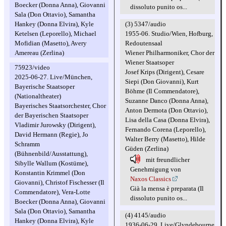
Boecker (Donna Anna), Giovanni
dissoluto punito os...
Sala (Don Ottavio), Samantha
(3) 5347/audio
Hankey (Donna Elvira), Kyle
1955-06. Studio/Wien, Hofburg,
Ketelsen (Leporello), Michael
Redoutensaal
Mofidian (Masetto), Avery
Wiener Philharmoniker, Chor der
Amereau (Zerlina)
Wiener Staatsoper
75923/video
Josef Krips (Dirigent), Cesare
2025-06-27. Live/München,
Siepi (Don Giovanni), Kurt
Bayerische Staatsoper
Böhme (Il Commendatore),
(Nationaltheater)
Suzanne Danco (Donna Anna),
Bayerisches Staatsorchester, Chor
Anton Dermota (Don Ottavio),
der Bayerischen Staatsoper
Lisa della Casa (Donna Elvira),
Vladimir Jurowsky (Dirigent),
Fernando Corena (Leporello),
David Hermann (Regie), Jo
Walter Berry (Masetto), Hilde
Schramm
Güden (Zerlina)
(Bühnenbild/Ausstattung),
mit freundlicher
Sibylle Wallum (Kostüme),
Genehmigung von
Konstantin Krimmel (Don
Naxos Classics
Giovanni), Christof Fischesser (Il
Già la mensa è preparata (Il
Commendatore), Vera-Lotte
dissoluto punito os...
Boecker (Donna Anna), Giovanni
Sala (Don Ottavio), Samantha
(4) 4145/audio
Hankey (Donna Elvira), Kyle
1936-06-29. Live/Glyndebourne