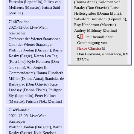
Petrenko (Leporello), Julien van
(Donna Anna), Koloman von
Mellaerts (Masetto), Fatma Said
Pataky (Don Ottavio), Luise
(Zerlina)
Helletsgruber (Donna Elvira),
Salvatore Baccaloni (Leporello),
71487/video
Roy Henderson (Masetto),
2021-12-05. Live/Wien,
Audrey Mildmay (Zerlina)
Staatsoper
mit freundlicher
Orchester der Wiener Staatsoper,
Genehmigung von
Chor der Wiener Staatsoper
Naxos Classics
Philippe Jordan (Dirigent), Barrie
Don Giovanni, a cenar teco, KV
Kosky (Regie), Katrin Lea Tag
527/24
(Kostüme), Kyle Ketelsen (Don
Giovanni), Ain Anger (Il
Commendatore), Hanna-Elisabeth
Müller (Donna Anna), Stanislas de
Barbeyrac (Don Ottavio), Kate
Lindsay (Donna Elvira), Philippe
Sly (Leporello), Peter Kellner
(Masetto), Patricia Nolz (Zerlina)
71495/audio
2021-12-05. Live/Wien,
Staatsoper
Philippe Jordan (Dirigent), Barrie
Kosky (Regie), Kyle Ketelsen