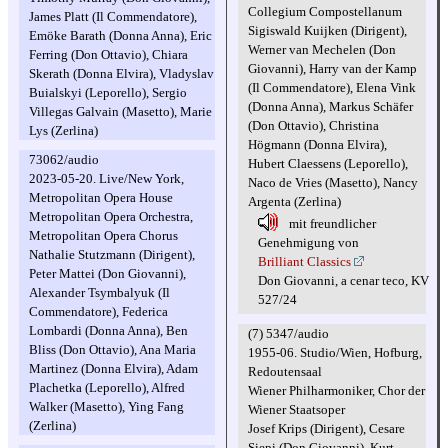
Collegium Compostellanum
James Platt (Il Commendatore),
Sigiswald Kuijken (Dirigent),
Emöke Barath (Donna Anna), Eric
Werner van Mechelen (Don
Ferring (Don Ottavio), Chiara
Giovanni), Harry van der Kamp
Skerath (Donna Elvira), Vladyslav
(Il Commendatore), Elena Vink
Buialskyi (Leporello), Sergio
(Donna Anna), Markus Schäfer
Villegas Galvain (Masetto), Marie
(Don Ottavio), Christina
Lys (Zerlina)
Högmann (Donna Elvira),
73062/audio
Hubert Claessens (Leporello),
2023-05-20. Live/New York,
Naco de Vries (Masetto), Nancy
Metropolitan Opera House
Argenta (Zerlina)
Metropolitan Opera Orchestra,
mit freundlicher
Metropolitan Opera Chorus
Genehmigung von
Nathalie Stutzmann (Dirigent),
Brilliant Classics
Peter Mattei (Don Giovanni),
Don Giovanni, a cenar teco, KV
Alexander Tsymbalyuk (Il
527/24
Commendatore), Federica
Lombardi (Donna Anna), Ben
(7) 5347/audio
Bliss (Don Ottavio), Ana Maria
1955-06. Studio/Wien, Hofburg,
Martinez (Donna Elvira), Adam
Redoutensaal
Plachetka (Leporello), Alfred
Wiener Philharmoniker, Chor der
Walker (Masetto), Ying Fang
Wiener Staatsoper
(Zerlina)
Josef Krips (Dirigent), Cesare
Siepi (Don Giovanni), Kurt