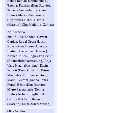
Hanna Rantala (Donna Anna),
Tuomas Katajala (Don Ottavio),
Tamuna Gochashvili (Donna
Elvira), Markus Suihkonen
(Leporello), Henri Uusitalo
(Masetto), Olga Heikkilä (Zerlina)
72965/video
2019?. Live/London, Covent
Garden, Royal Opera House
Royal Opera House Orchestra
Hartmut Haenchen (Dirigent),
Kasper Holten (Regie), Es Devlin
(Bühnenbild/Ausstattung), Anja
Vang Kragh (Kostüme), Erwin
Schrott (Don Giovanni), Petros
Magoulas (Il Commendatore),
Malin Byström (Donna Anna),
Daniel Behle (Don Ottavio),
Myrto Papatanasiu (Donna
Elvira), Roberto Tagliavini
(Leporello), Leon Kosavic
(Masetto), Luise Alder (Zerlina)
68773/audio