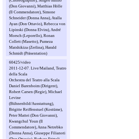
(Choreographie), Shigeo Ishino
(Don Giovanni), Matthias Hölle
(Il Commendatore), Simone
Schneider (Donna Anna), Atalla
Ayan (Don Ottavio), Rebecca von
Lipinski (Donna Elvira), André
Morsch (Leporello), Ronan
Collett (Masetto), Pumeza
Matshikiza (Zerlina), Harald
Schmidt (Präsentation)
60425/video
2011-12-07. Live/Mailand, Teatro
della Scala
Orchestra del Teatro alla Scala
Daniel Barenboim (Dirigent),
Robert Carsen (Regie), Michael
Levine
(Bühnenbild/Ausstattung),
Brigitte Reiffenstuel (Kostüme),
Peter Mattei (Don Giovanni),
Kwangchul Youn (Il
Commendatore), Anna Netrebko
(Donna Anna), Giuseppe Filianoti
(Don Ottavio), Barbara Frittoli