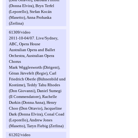
(Donna Elvira), Bryn Terfel
(Leporello), Stefan Kocán
(Masetto), Anna Prohaska
(Zerlina)
61309/video
2011-10-04/07. Live/Sydney,
ABC, Opera House
Australian Opera and Ballet
Orchestra, Australian Opera
Chorus
Mark Wigglesworth (Dirigent),
Göran Järvefelt (Regie), Carl
Friedrich Oberle (Bühnenbild und
Kostüme), Teddy Tahu Rhodes
(Don Giovanni), Daniel Sumegi
(Il Commendatore), Rachelle
Durkin (Donna Anna), Henry
Choo (Don Ottavio), Jacqueline
Dark (Donna Elvira), Conal Coad
(Leporello), Andrew Jones
(Masetto), Taryn Fiebig (Zerlina)
61202/video