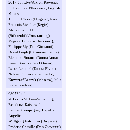
2017-07. Live/Aix-en-Provence
Le Cercle de l'Harmonie, English
Voices
Jérémie Rhorer (Dirigent), Jean-
Francois Sivadier (Regie),
Alexandre de Dardel
(Bühnenbild/Ausstattung),
Virginie Gervaise (Kostüme),
Philippe Sly (Don Giovanni),
David Leigh (Il Commendatore),
Eleonora Buratto (Donna Anna),
Pavol Breslik (Don Ottavio),
Isabel Leonard (Donna Elvira),
Nahuel Di Pierro (Leporello),
Krzysztof Baczyk (Masetto), Julie
Fuchs (Zerlina)
68073/audio
2017-06-24. Live/Würzburg,
Residenz, Kaisersaal
Lautten Compagney, Capella
Angelica
Wolfgang Katschner (Dirigent),
Frederic Cornille (Don Giovanni),