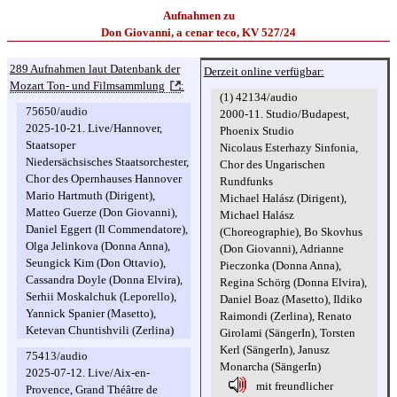
Aufnahmen zu
Don Giovanni, a cenar teco, KV 527/24
289 Aufnahmen laut Datenbank der
Derzeit online verfügbar:
Mozart Ton- und Filmsammlung
:
(1) 42134/audio
75650/audio
2000-11. Studio/Budapest,
2025-10-21. Live/Hannover,
Phoenix Studio
Staatsoper
Nicolaus Esterhazy Sinfonia,
Niedersächsisches Staatsorchester,
Chor des Ungarischen
Chor des Opernhauses Hannover
Rundfunks
Mario Hartmuth (Dirigent),
Michael Halász (Dirigent),
Matteo Guerze (Don Giovanni),
Michael Halász
Daniel Eggert (Il Commendatore),
(Choreographie), Bo Skovhus
Olga Jelinkova (Donna Anna),
(Don Giovanni), Adrianne
Seungick Kim (Don Ottavio),
Pieczonka (Donna Anna),
Cassandra Doyle (Donna Elvira),
Regina Schörg (Donna Elvira),
Serhii Moskalchuk (Leporello),
Daniel Boaz (Masetto), Ildiko
Yannick Spanier (Masetto),
Raimondi (Zerlina), Renato
Ketevan Chuntishvili (Zerlina)
Girolami (SängerIn), Torsten
Kerl (SängerIn), Janusz
75413/audio
Monarcha (SängerIn)
2025-07-12. Live/Aix-en-
mit freundlicher
Provence, Grand Théâtre de