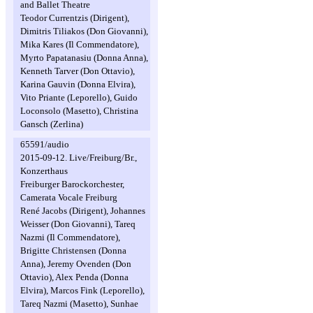
and Ballet Theatre
Teodor Currentzis (Dirigent),
Dimitris Tiliakos (Don Giovanni),
Mika Kares (Il Commendatore),
Myrto Papatanasiu (Donna Anna),
Kenneth Tarver (Don Ottavio),
Karina Gauvin (Donna Elvira),
Vito Priante (Leporello), Guido
Loconsolo (Masetto), Christina
Gansch (Zerlina)
65591/audio
2015-09-12. Live/Freiburg/Br.,
Konzerthaus
Freiburger Barockorchester,
Camerata Vocale Freiburg
René Jacobs (Dirigent), Johannes
Weisser (Don Giovanni), Tareq
Nazmi (Il Commendatore),
Brigitte Christensen (Donna
Anna), Jeremy Ovenden (Don
Ottavio), Alex Penda (Donna
Elvira), Marcos Fink (Leporello),
Tareq Nazmi (Masetto), Sunhae