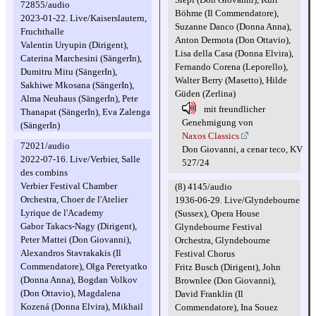
72855/audio
Böhme (Il Commendatore),
2023-01-22. Live/Kaiserslautern,
Suzanne Danco (Donna Anna),
Fruchthalle
Anton Dermota (Don Ottavio),
Valentin Uryupin (Dirigent),
Lisa della Casa (Donna Elvira),
Caterina Marchesini (SängerIn),
Fernando Corena (Leporello),
Dumitru Mitu (SängerIn),
Walter Berry (Masetto), Hilde
Sakhiwe Mkosana (SängerIn),
Güden (Zerlina)
Alma Neuhaus (SängerIn), Pete
mit freundlicher
Thanapat (SängerIn), Eva Zalenga
Genehmigung von
(SängerIn)
Naxos Classics
72021/audio
Don Giovanni, a cenar teco, KV
2022-07-16. Live/Verbier, Salle
527/24
des combins
Verbier Festival Chamber
(8) 4145/audio
Orchestra, Choer de l'Atelier
1936-06-29. Live/Glyndebourne
Lyrique de l'Academy
(Sussex), Opera House
Gabor Takacs-Nagy (Dirigent),
Glyndebourne Festival
Peter Mattei (Don Giovanni),
Orchestra, Glyndebourne
Alexandros Stavrakakis (Il
Festival Chorus
Commendatore), Olga Peretyatko
Fritz Busch (Dirigent), John
(Donna Anna), Bogdan Volkov
Brownlee (Don Giovanni),
(Don Ottavio), Magdalena
David Franklin (Il
Kozená (Donna Elvira), Mikhail
Commendatore), Ina Souez