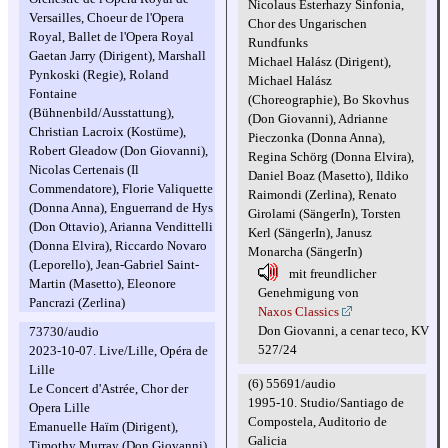
Nicolaus Esterhazy Sinfonia,
Versailles, Choeur de l'Opera
Chor des Ungarischen
Royal, Ballet de l'Opera Royal
Rundfunks
Gaetan Jarry (Dirigent), Marshall
Michael Halász (Dirigent),
Pynkoski (Regie), Roland
Michael Halász
Fontaine
(Choreographie), Bo Skovhus
(Bühnenbild/Ausstattung),
(Don Giovanni), Adrianne
Christian Lacroix (Kostüme),
Pieczonka (Donna Anna),
Robert Gleadow (Don Giovanni),
Regina Schörg (Donna Elvira),
Nicolas Certenais (Il
Daniel Boaz (Masetto), Ildiko
Commendatore), Florie Valiquette
Raimondi (Zerlina), Renato
(Donna Anna), Enguerrand de Hys
Girolami (SängerIn), Torsten
(Don Ottavio), Arianna Vendittelli
Kerl (SängerIn), Janusz
(Donna Elvira), Riccardo Novaro
Monarcha (SängerIn)
(Leporello), Jean-Gabriel Saint-
mit freundlicher
Martin (Masetto), Eleonore
Genehmigung von
Pancrazi (Zerlina)
Naxos Classics
Don Giovanni, a cenar teco, KV
73730/audio
527/24
2023-10-07. Live/Lille, Opéra de
Lille
(6) 55691/audio
Le Concert d'Astrée, Chor der
1995-10. Studio/Santiago de
Opera Lille
Compostela, Auditorio de
Emanuelle Haïm (Dirigent),
Galicia
Timothy Murray (Don Giovanni),