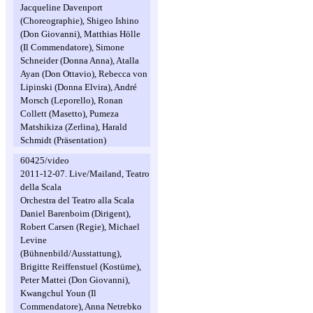
Jacqueline Davenport
(Choreographie), Shigeo Ishino
(Don Giovanni), Matthias Hölle
(Il Commendatore), Simone
Schneider (Donna Anna), Atalla
Ayan (Don Ottavio), Rebecca von
Lipinski (Donna Elvira), André
Morsch (Leporello), Ronan
Collett (Masetto), Pumeza
Matshikiza (Zerlina), Harald
Schmidt (Präsentation)
60425/video
2011-12-07. Live/Mailand, Teatro
della Scala
Orchestra del Teatro alla Scala
Daniel Barenboim (Dirigent),
Robert Carsen (Regie), Michael
Levine
(Bühnenbild/Ausstattung),
Brigitte Reiffenstuel (Kostüme),
Peter Mattei (Don Giovanni),
Kwangchul Youn (Il
Commendatore), Anna Netrebko