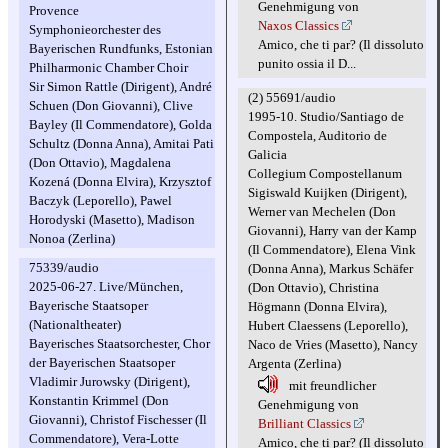
Genehmigung von
Provence
Naxos Classics
Symphonieorchester des
Amico, che ti par? (Il dissoluto
Bayerischen Rundfunks, Estonian
punito ossia il D...
Philharmonic Chamber Choir
Sir Simon Rattle (Dirigent), André
(2) 55691/audio
Schuen (Don Giovanni), Clive
1995-10. Studio/Santiago de
Bayley (Il Commendatore), Golda
Compostela, Auditorio de
Schultz (Donna Anna), Amitai Pati
Galicia
(Don Ottavio), Magdalena
Collegium Compostellanum
Kozená (Donna Elvira), Krzysztof
Sigiswald Kuijken (Dirigent),
Baczyk (Leporello), Pawel
Werner van Mechelen (Don
Horodyski (Masetto), Madison
Giovanni), Harry van der Kamp
Nonoa (Zerlina)
(Il Commendatore), Elena Vink
75339/audio
(Donna Anna), Markus Schäfer
2025-06-27. Live/München,
(Don Ottavio), Christina
Bayerische Staatsoper
Högmann (Donna Elvira),
(Nationaltheater)
Hubert Claessens (Leporello),
Bayerisches Staatsorchester, Chor
Naco de Vries (Masetto), Nancy
der Bayerischen Staatsoper
Argenta (Zerlina)
Vladimir Jurowsky (Dirigent),
mit freundlicher
Konstantin Krimmel (Don
Genehmigung von
Giovanni), Christof Fischesser (Il
Brilliant Classics
Commendatore), Vera-Lotte
Amico, che ti par? (Il dissoluto