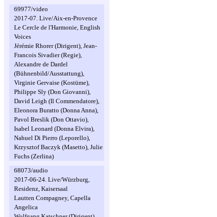
69977/video
2017-07. Live/Aix-en-Provence
Le Cercle de l'Harmonie, English
Voices
Jérémie Rhorer (Dirigent), Jean-
Francois Sivadier (Regie),
Alexandre de Dardel
(Bühnenbild/Ausstattung),
Virginie Gervaise (Kostüme),
Philippe Sly (Don Giovanni),
David Leigh (Il Commendatore),
Eleonora Buratto (Donna Anna),
Pavol Breslik (Don Ottavio),
Isabel Leonard (Donna Elvira),
Nahuel Di Pierro (Leporello),
Krzysztof Baczyk (Masetto), Julie
Fuchs (Zerlina)
68073/audio
2017-06-24. Live/Würzburg,
Residenz, Kaisersaal
Lautten Compagney, Capella
Angelica
Wolfgang Katschner (Dirigent),