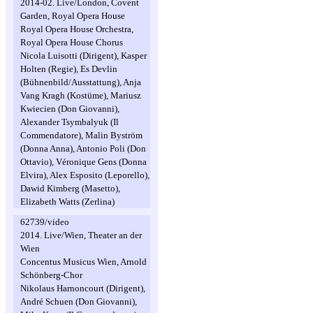
2014-02. Live/London, Covent
Garden, Royal Opera House
Royal Opera House Orchestra,
Royal Opera House Chorus
Nicola Luisotti (Dirigent), Kasper
Holten (Regie), Es Devlin
(Bühnenbild/Ausstattung), Anja
Vang Kragh (Kostüme), Mariusz
Kwiecien (Don Giovanni),
Alexander Tsymbalyuk (Il
Commendatore), Malin Byström
(Donna Anna), Antonio Poli (Don
Ottavio), Véronique Gens (Donna
Elvira), Alex Esposito (Leporello),
Dawid Kimberg (Masetto),
Elizabeth Watts (Zerlina)
62739/video
2014. Live/Wien, Theater an der
Wien
Concentus Musicus Wien, Arnold
Schönberg-Chor
Nikolaus Harnoncourt (Dirigent),
André Schuen (Don Giovanni),