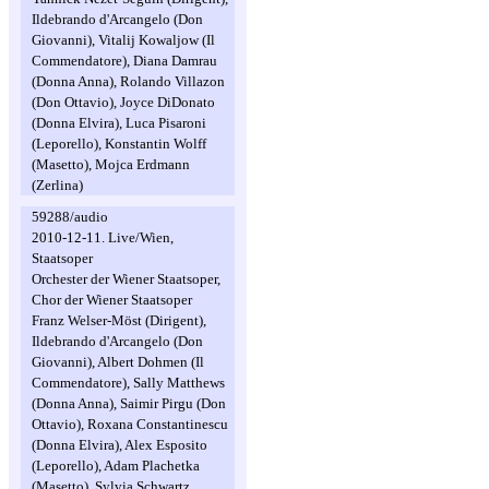
Ildebrando d'Arcangelo (Don
Giovanni), Vitalij Kowaljow (Il
Commendatore), Diana Damrau
(Donna Anna), Rolando Villazon
(Don Ottavio), Joyce DiDonato
(Donna Elvira), Luca Pisaroni
(Leporello), Konstantin Wolff
(Masetto), Mojca Erdmann
(Zerlina)
59288/audio
2010-12-11. Live/Wien,
Staatsoper
Orchester der Wiener Staatsoper,
Chor der Wiener Staatsoper
Franz Welser-Möst (Dirigent),
Ildebrando d'Arcangelo (Don
Giovanni), Albert Dohmen (Il
Commendatore), Sally Matthews
(Donna Anna), Saimir Pirgu (Don
Ottavio), Roxana Constantinescu
(Donna Elvira), Alex Esposito
(Leporello), Adam Plachetka
(Masetto), Sylvia Schwartz