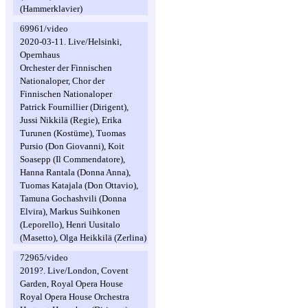
(Hammerklavier)
69961/video
2020-03-11. Live/Helsinki,
Opernhaus
Orchester der Finnischen
Nationaloper, Chor der
Finnischen Nationaloper
Patrick Fournillier (Dirigent),
Jussi Nikkilä (Regie), Erika
Turunen (Kostüme), Tuomas
Pursio (Don Giovanni), Koit
Soasepp (Il Commendatore),
Hanna Rantala (Donna Anna),
Tuomas Katajala (Don Ottavio),
Tamuna Gochashvili (Donna
Elvira), Markus Suihkonen
(Leporello), Henri Uusitalo
(Masetto), Olga Heikkilä (Zerlina)
72965/video
2019?. Live/London, Covent
Garden, Royal Opera House
Royal Opera House Orchestra