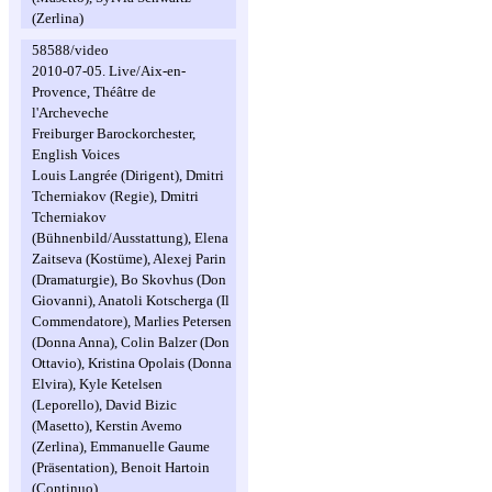
(Zerlina)
58588/video
2010-07-05. Live/Aix-en-
Provence, Théâtre de
l'Archeveche
Freiburger Barockorchester,
English Voices
Louis Langrée (Dirigent), Dmitri
Tcherniakov (Regie), Dmitri
Tcherniakov
(Bühnenbild/Ausstattung), Elena
Zaitseva (Kostüme), Alexej Parin
(Dramaturgie), Bo Skovhus (Don
Giovanni), Anatoli Kotscherga (Il
Commendatore), Marlies Petersen
(Donna Anna), Colin Balzer (Don
Ottavio), Kristina Opolais (Donna
Elvira), Kyle Ketelsen
(Leporello), David Bizic
(Masetto), Kerstin Avemo
(Zerlina), Emmanuelle Gaume
(Präsentation), Benoit Hartoin
(Continuo)