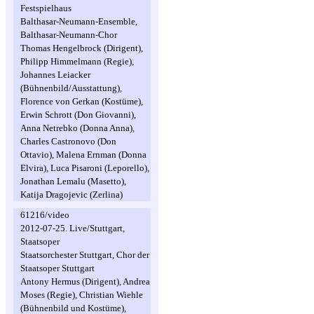
Festspielhaus
Balthasar-Neumann-Ensemble,
Balthasar-Neumann-Chor
Thomas Hengelbrock (Dirigent),
Philipp Himmelmann (Regie),
Johannes Leiacker
(Bühnenbild/Ausstattung),
Florence von Gerkan (Kostüme),
Erwin Schrott (Don Giovanni),
Anna Netrebko (Donna Anna),
Charles Castronovo (Don
Ottavio), Malena Ernman (Donna
Elvira), Luca Pisaroni (Leporello),
Jonathan Lemalu (Masetto),
Katija Dragojevic (Zerlina)
61216/video
2012-07-25. Live/Stuttgart,
Staatsoper
Staatsorchester Stuttgart, Chor der
Staatsoper Stuttgart
Antony Hermus (Dirigent), Andrea
Moses (Regie), Christian Wiehle
(Bühnenbild und Kostüme),