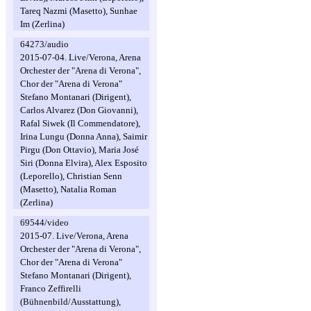
Tareq Nazmi (Masetto), Sunhae
Im (Zerlina)
64273/audio
2015-07-04. Live/Verona, Arena
Orchester der "Arena di Verona",
Chor der "Arena di Verona"
Stefano Montanari (Dirigent),
Carlos Alvarez (Don Giovanni),
Rafal Siwek (Il Commendatore),
Irina Lungu (Donna Anna), Saimir
Pirgu (Don Ottavio), Maria José
Siri (Donna Elvira), Alex Esposito
(Leporello), Christian Senn
(Masetto), Natalia Roman
(Zerlina)
69544/video
2015-07. Live/Verona, Arena
Orchester der "Arena di Verona",
Chor der "Arena di Verona"
Stefano Montanari (Dirigent),
Franco Zeffirelli
(Bühnenbild/Ausstattung),