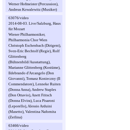
Werner Hofmeister (Percussion),
Andreas Kowalewitz (Musiker)
63076/video
2014-08-03. Live/Salzburg, Haus
für Mozart
Wiener Philharmoniker,
Philharmonia Chor Wien
Christoph Eschenbach (Dirigent),
Sven-Eric Bechtolf (Regie), Rolf
Glittenberg
(Bühnenbild/Ausstattung),
Marianne Glittenberg (Kostüme),
Ildebrando d'Arcangelo (Don
Giovanni), Tomasz Konieczny (Il
Commendatore), Lenneke Ruiten
(Donna Anna), Andrew Staples
(Don Ottavio), Anett Fritsch
(Donna Elvira), Luca Pisaroni
(Leporello), Alessio Arduini
(Masetto), Valentina Nafornita
(Zerlina)
63466/video