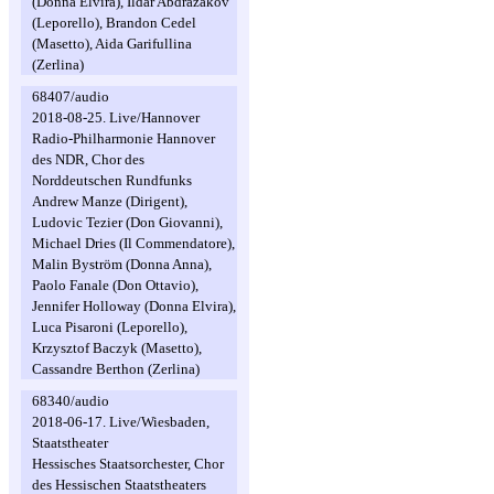
(Donna Elvira), Ildar Abdrazakov
(Leporello), Brandon Cedel
(Masetto), Aida Garifullina
(Zerlina)
68407/audio
2018-08-25. Live/Hannover
Radio-Philharmonie Hannover
des NDR, Chor des
Norddeutschen Rundfunks
Andrew Manze (Dirigent),
Ludovic Tezier (Don Giovanni),
Michael Dries (Il Commendatore),
Malin Byström (Donna Anna),
Paolo Fanale (Don Ottavio),
Jennifer Holloway (Donna Elvira),
Luca Pisaroni (Leporello),
Krzysztof Baczyk (Masetto),
Cassandre Berthon (Zerlina)
68340/audio
2018-06-17. Live/Wiesbaden,
Staatstheater
Hessisches Staatsorchester, Chor
des Hessischen Staatstheaters