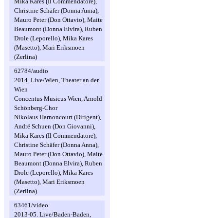
Mika Kares (Il Commendatore),
Christine Schäfer (Donna Anna),
Mauro Peter (Don Ottavio), Maite
Beaumont (Donna Elvira), Ruben
Drole (Leporello), Mika Kares
(Masetto), Mari Eriksmoen
(Zerlina)
62784/audio
2014. Live/Wien, Theater an der
Wien
Concentus Musicus Wien, Arnold
Schönberg-Chor
Nikolaus Harnoncourt (Dirigent),
André Schuen (Don Giovanni),
Mika Kares (Il Commendatore),
Christine Schäfer (Donna Anna),
Mauro Peter (Don Ottavio), Maite
Beaumont (Donna Elvira), Ruben
Drole (Leporello), Mika Kares
(Masetto), Mari Eriksmoen
(Zerlina)
63461/video
2013-05. Live/Baden-Baden,