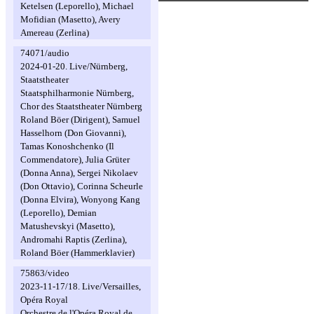
Ketelsen (Leporello), Michael
Mofidian (Masetto), Avery
Amereau (Zerlina)
74071/audio
2024-01-20. Live/Nürnberg,
Staatstheater
Staatsphilharmonie Nürnberg,
Chor des Staatstheater Nürnberg
Roland Böer (Dirigent), Samuel
Hasselhorn (Don Giovanni),
Tamas Konoshchenko (Il
Commendatore), Julia Grüter
(Donna Anna), Sergei Nikolaev
(Don Ottavio), Corinna Scheurle
(Donna Elvira), Wonyong Kang
(Leporello), Demian
Matushevskyi (Masetto),
Andromahi Raptis (Zerlina),
Roland Böer (Hammerklavier)
75863/video
2023-11-17/18. Live/Versailles,
Opéra Royal
Orchestre de l'Opéra Royal de