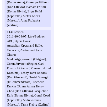
(Donna Anna), Giuseppe Filianoti
(Don Ottavio), Barbara Frittoli
(Donna Elvira), Bryn Terfel
(Leporello), Stefan Kocán
(Masetto), Anna Prohaska
(Zerlina)
61309/video
2011-10-04/07. Live/Sydney,
ABC, Opera House
Australian Opera and Ballet
Orchestra, Australian Opera
Chorus
Mark Wigglesworth (Dirigent),
Göran Järvefelt (Regie), Carl
Friedrich Oberle (Bühnenbild und
Kostüme), Teddy Tahu Rhodes
(Don Giovanni), Daniel Sumegi
(Il Commendatore), Rachelle
Durkin (Donna Anna), Henry
Choo (Don Ottavio), Jacqueline
Dark (Donna Elvira), Conal Coad
(Leporello), Andrew Jones
(Masetto), Taryn Fiebig (Zerlina)