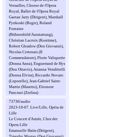
Versailles, Choeur de l'Opera
Royal, Ballet de l'Opera Royal
Gaetan Jarry (Dirigent), Marshall
Pynkoski (Regie), Roland
Fontaine
(Bühnenbild/Ausstattung),
Christian Lacroix (Kostüme),
Robert Gleadow (Don Giovanni),
Nicolas Certenais (Il
Commendatore), Florie Valiquette
(Donna Anna), Enguerrand de Hys
(Don Ottavio), Arianna Vendittelli
(Donna Elvira), Riccardo Novaro
(Leporello), Jean-Gabriel Saint-
Martin (Masetto), Eleonore
Pancrazi (Zerlina)
73730/audio
2023-10-07. Live/Lille, Opéra de
Lille
Le Concert d'Astrée, Chor der
Opera Lille
Emanuelle Haïm (Dirigent),
Timothy Murray (Don Giovanni),