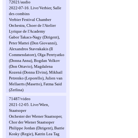
72021/audio
2022-07-16. Live/Verbier, Salle
des combins
Verbier Festival Chamber
Orchestra, Choer de l'Atelier
Lyrique de l'Academy
Gabor Takacs-Nagy (Dirigent),
Peter Mattei (Don Giovanni),
Alexandros Stavrakakis (Il
Commendatore), Olga Peretyatko
(Donna Anna), Bogdan Volkov
(Don Ottavio), Magdalena
Kozená (Donna Elvira), Mikhail
Petrenko (Leporello), Julien van
Mellaerts (Masetto), Fatma Said
(Zerlina)
71487/video
2021-12-05. Live/Wien,
Staatsoper
Orchester der Wiener Staatsoper,
Chor der Wiener Staatsoper
Philippe Jordan (Dirigent), Barrie
Kosky (Regie), Katrin Lea Tag