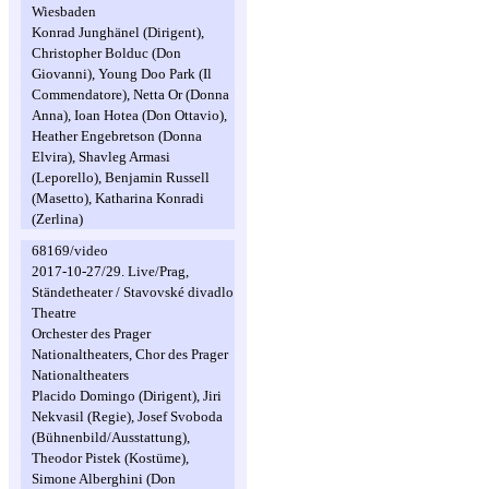
Wiesbaden
Konrad Junghänel (Dirigent),
Christopher Bolduc (Don
Giovanni), Young Doo Park (Il
Commendatore), Netta Or (Donna
Anna), Ioan Hotea (Don Ottavio),
Heather Engebretson (Donna
Elvira), Shavleg Armasi
(Leporello), Benjamin Russell
(Masetto), Katharina Konradi
(Zerlina)
68169/video
2017-10-27/29. Live/Prag,
Ständetheater / Stavovské divadlo
Theatre
Orchester des Prager
Nationaltheaters, Chor des Prager
Nationaltheaters
Placido Domingo (Dirigent), Jiri
Nekvasil (Regie), Josef Svoboda
(Bühnenbild/Ausstattung),
Theodor Pistek (Kostüme),
Simone Alberghini (Don