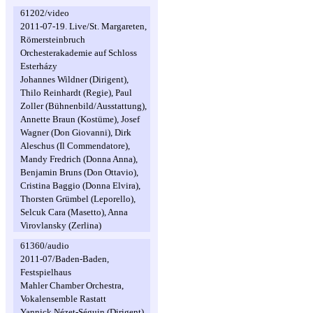
61202/video
2011-07-19. Live/St. Margareten,
Römersteinbruch
Orchesterakademie auf Schloss
Esterházy
Johannes Wildner (Dirigent),
Thilo Reinhardt (Regie), Paul
Zoller (Bühnenbild/Ausstattung),
Annette Braun (Kostüme), Josef
Wagner (Don Giovanni), Dirk
Aleschus (Il Commendatore),
Mandy Fredrich (Donna Anna),
Benjamin Bruns (Don Ottavio),
Cristina Baggio (Donna Elvira),
Thorsten Grümbel (Leporello),
Selcuk Cara (Masetto), Anna
Virovlansky (Zerlina)
61360/audio
2011-07/Baden-Baden,
Festspielhaus
Mahler Chamber Orchestra,
Vokalensemble Rastatt
Yannick Nézet-Séguin (Dirigent),