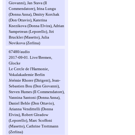
Giovanni), Jan Stava (Il
Commendatore), Irina Lungu
(Donna Anna), Dmitry Korchak
(Don Ottavio), Katerina
Knezikova (Donna Elvira), Adrian
Sampetrean (Leporello), Jiri
Bruckler (Masetto), Julia
Novikova (Zerlina)
67480/audio
2017-09-01. Live/Bremen,
Glocke
Le Cercle de l'Harmonie,
Vokalakademie Berlin
Jérémie Rhorer (Dirigent), Jean-
Sebastien Bou (Don Giovanni),
Steven Humes (Il Commendatore),
Vannina Santoni (Donna Anna),
Daniel Behle (Don Ottavio),
Arianna Vendittelli (Donna
Elvira), Robert Gleadow
(Leporello), Marc Scoffoni
(Masetto), Cathrine Trottmann
(Zerlina)