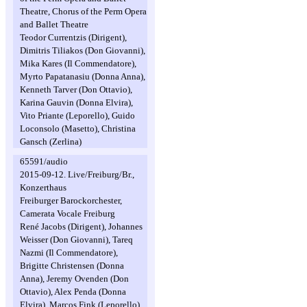
Theatre, Chorus of the Perm Opera
and Ballet Theatre
Teodor Currentzis (Dirigent),
Dimitris Tiliakos (Don Giovanni),
Mika Kares (Il Commendatore),
Myrto Papatanasiu (Donna Anna),
Kenneth Tarver (Don Ottavio),
Karina Gauvin (Donna Elvira),
Vito Priante (Leporello), Guido
Loconsolo (Masetto), Christina
Gansch (Zerlina)
65591/audio
2015-09-12. Live/Freiburg/Br.,
Konzerthaus
Freiburger Barockorchester,
Camerata Vocale Freiburg
René Jacobs (Dirigent), Johannes
Weisser (Don Giovanni), Tareq
Nazmi (Il Commendatore),
Brigitte Christensen (Donna
Anna), Jeremy Ovenden (Don
Ottavio), Alex Penda (Donna
Elvira), Marcos Fink (Leporello),