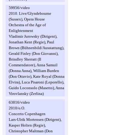
59956/video
2010. Live/Glyndebourne
(Sussex), Opera House
Orchestra of the Age of
Enlightenment
Vladimir Jurowsky (Dirigent),
Jonathan Kent (Regie), Paul
Brown (Bühnenbild/Ausstattung),
Gerald Finley (Don Giovanni),
Brindley Sherratt (Il
Commendatore), Anna Samuil
(Donna Anna), William Burden
(Don Ottavio), Kate Royal (Donna
Elvira), Luca Pisaroni (Leporello),
Guido Loconsolo (Masetto), Anna
Virovlansky (Zerlina)
63816/video
2010/o.O.
Concerto Copenhagen
Lars-Ulrik Mortensen (Dirigent),
Kasper Holten (Regie),
Christopher Maltman (Don