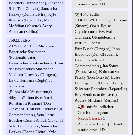
Boecker (Donna Anna), Giovanni
punito ossia il D...
Sala (Don Ottavio), Samantha
(3) 4145/audio
Hankey (Donna Elvira), Kyle
1936-06-29. Live/Glyndebourne
Ketelsen (Leporello), Michael
(Sussex), Opera House
Mofidian (Masetto), Avery
Glyndebourne Festival
Amereau (Zerlina)
Orchestra, Glyndebourne
75923/video
Festival Chorus
2025-06-27. Live/München,
Fritz Busch (Dirigent), John
Bayerische Staatsoper
Brownlee (Don Giovanni),
(Nationaltheater)
David Franklin (Il
Bayerisches Staatsorchester, Chor
Commendatore), Ina Souez
der Bayerischen Staatsoper
(Donna Anna), Koloman von
Vladimir Jurowsky (Dirigent),
Pataky (Don Ottavio), Luise
David Hermann (Regie), Jo
Helletsgruber (Donna Elvira),
Schramm
Salvatore Baccaloni (Leporello),
(Bühnenbild/Ausstattung),
Roy Henderson (Masetto),
Sibylle Wallum (Kostüme),
Audrey Mildmay (Zerlina)
Konstantin Krimmel (Don
mit freundlicher
Giovanni), Christof Fischesser (Il
Genehmigung von
Commendatore), Vera-Lotte
Naxos Classics
Boecker (Donna Anna), Giovanni
Amico, che ti par? (Il dissoluto
Sala (Don Ottavio), Samantha
punito ossia il D...
Hankey (Donna Elvira), Kyle