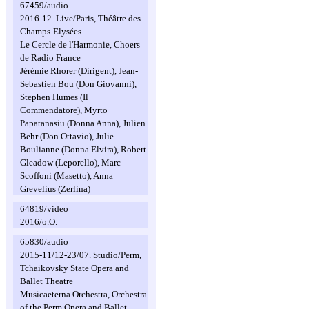
67459/audio
2016-12. Live/Paris, Théâtre des
Champs-Elysées
Le Cercle de l'Harmonie, Choers
de Radio France
Jérémie Rhorer (Dirigent), Jean-
Sebastien Bou (Don Giovanni),
Stephen Humes (Il
Commendatore), Myrto
Papatanasiu (Donna Anna), Julien
Behr (Don Ottavio), Julie
Boulianne (Donna Elvira), Robert
Gleadow (Leporello), Marc
Scoffoni (Masetto), Anna
Grevelius (Zerlina)
64819/video
2016/o.O.
65830/audio
2015-11/12-23/07. Studio/Perm,
Tchaikovsky State Opera and
Ballet Theatre
Musicaeterna Orchestra, Orchestra
of the Perm Opera and Ballet