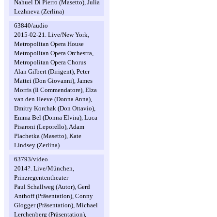
Nahuel Di Pierro (Masetto), Julia
Lezhneva (Zerlina)
63840/audio
2015-02-21. Live/New York,
Metropolitan Opera House
Metropolitan Opera Orchestra,
Metropolitan Opera Chorus
Alan Gilbert (Dirigent), Peter
Mattei (Don Giovanni), James
Morris (Il Commendatore), Elza
van den Heeve (Donna Anna),
Dmitry Korchak (Don Ottavio),
Emma Bel (Donna Elvira), Luca
Pisaroni (Leporello), Adam
Plachetka (Masetto), Kate
Lindsey (Zerlina)
63793/video
2014?. Live/München,
Prinzregententheater
Paul Schallweg (Autor), Gerd
Anthoff (Präsentation), Conny
Glogger (Präsentation), Michael
Lerchenberg (Präsentation),