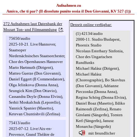
Aufnahmen zu
Amico, che ti par? (Il dissoluto punito ossia il Don Giovanni, KV 527 (1))
272 Aufnahmen laut Datenbank der
Derzeit online verfügbar:
Mozart Ton- und Filmsammlung
:
(1) 42134/audio
75650/audio
2000-11. Studio/Budapest,
2025-10-21. Live/Hannover,
Phoenix Studio
Staatsoper
Nicolaus Esterhazy Sinfonia,
Niedersächsisches Staatsorchester,
Chor des Ungarischen
Chor des Opernhauses Hannover
Rundfunks
Mario Hartmuth (Dirigent),
Michael Halász (Dirigent),
Matteo Guerze (Don Giovanni),
Michael Halász
Daniel Eggert (Il Commendatore),
(Choreographie), Bo Skovhus
Olga Jelinkova (Donna Anna),
(Don Giovanni), Adrianne
Seungick Kim (Don Ottavio),
Pieczonka (Donna Anna),
Cassandra Doyle (Donna Elvira),
Regina Schörg (Donna Elvira),
Serhii Moskalchuk (Leporello),
Daniel Boaz (Masetto), Ildiko
Yannick Spanier (Masetto),
Raimondi (Zerlina), Renato
Ketevan Chuntishvili (Zerlina)
Girolami (SängerIn), Torsten
Kerl (SängerIn), Janusz
75413/audio
Monarcha (SängerIn)
2025-07-12. Live/Aix-en-
mit freundlicher
Provence, Grand Théâtre de