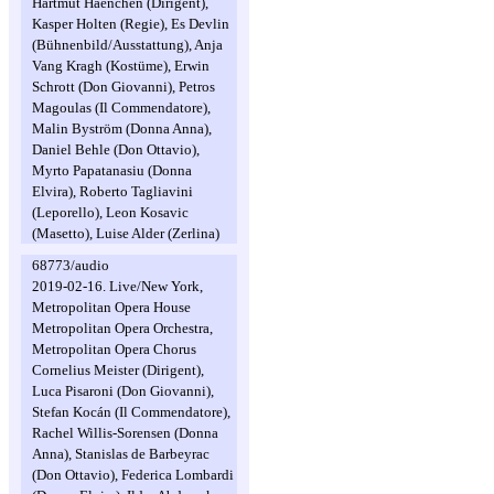
Hartmut Haenchen (Dirigent),
Kasper Holten (Regie), Es Devlin
(Bühnenbild/Ausstattung), Anja
Vang Kragh (Kostüme), Erwin
Schrott (Don Giovanni), Petros
Magoulas (Il Commendatore),
Malin Byström (Donna Anna),
Daniel Behle (Don Ottavio),
Myrto Papatanasiu (Donna
Elvira), Roberto Tagliavini
(Leporello), Leon Kosavic
(Masetto), Luise Alder (Zerlina)
68773/audio
2019-02-16. Live/New York,
Metropolitan Opera House
Metropolitan Opera Orchestra,
Metropolitan Opera Chorus
Cornelius Meister (Dirigent),
Luca Pisaroni (Don Giovanni),
Stefan Kocán (Il Commendatore),
Rachel Willis-Sorensen (Donna
Anna), Stanislas de Barbeyrac
(Don Ottavio), Federica Lombardi