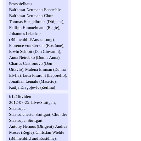
Festspielhaus
Balthasar-Neumann-Ensemble,
Balthasar-Neumann-Chor
Thomas Hengelbrock (Dirigent),
Philipp Himmelmann (Regie),
Johannes Leiacker
(Bühnenbild/Ausstattung),
Florence von Gerkan (Kostüme),
Erwin Schrott (Don Giovanni),
Anna Netrebko (Donna Anna),
Charles Castronovo (Don
Ottavio), Malena Ernman (Donna
Elvira), Luca Pisaroni (Leporello),
Jonathan Lemalu (Masetto),
Katija Dragojevic (Zerlina)
61216/video
2012-07-25. Live/Stuttgart,
Staatsoper
Staatsorchester Stuttgart, Chor der
Staatsoper Stuttgart
Antony Hermus (Dirigent), Andrea
Moses (Regie), Christian Wiehle
(Bühnenbild und Kostüme),