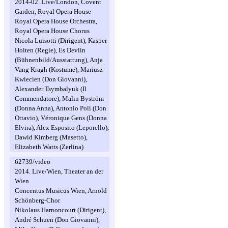
2014-02. Live/London, Covent
Garden, Royal Opera House
Royal Opera House Orchestra,
Royal Opera House Chorus
Nicola Luisotti (Dirigent), Kasper
Holten (Regie), Es Devlin
(Bühnenbild/Ausstattung), Anja
Vang Kragh (Kostüme), Mariusz
Kwiecien (Don Giovanni),
Alexander Tsymbalyuk (Il
Commendatore), Malin Byström
(Donna Anna), Antonio Poli (Don
Ottavio), Véronique Gens (Donna
Elvira), Alex Esposito (Leporello),
Dawid Kimberg (Masetto),
Elizabeth Watts (Zerlina)
62739/video
2014. Live/Wien, Theater an der
Wien
Concentus Musicus Wien, Arnold
Schönberg-Chor
Nikolaus Harnoncourt (Dirigent),
André Schuen (Don Giovanni),