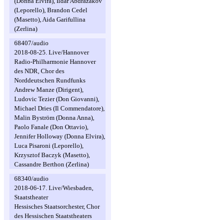
(Donna Elvira), Ildar Abdrazakov
(Leporello), Brandon Cedel
(Masetto), Aida Garifullina
(Zerlina)
68407/audio
2018-08-25. Live/Hannover
Radio-Philharmonie Hannover
des NDR, Chor des
Norddeutschen Rundfunks
Andrew Manze (Dirigent),
Ludovic Tezier (Don Giovanni),
Michael Dries (Il Commendatore),
Malin Byström (Donna Anna),
Paolo Fanale (Don Ottavio),
Jennifer Holloway (Donna Elvira),
Luca Pisaroni (Leporello),
Krzysztof Baczyk (Masetto),
Cassandre Berthon (Zerlina)
68340/audio
2018-06-17. Live/Wiesbaden,
Staatstheater
Hessisches Staatsorchester, Chor
des Hessischen Staatstheaters