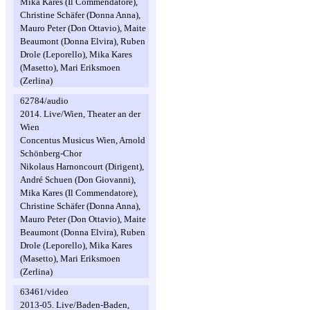
Mika Kares (Il Commendatore),
Christine Schäfer (Donna Anna),
Mauro Peter (Don Ottavio), Maite
Beaumont (Donna Elvira), Ruben
Drole (Leporello), Mika Kares
(Masetto), Mari Eriksmoen
(Zerlina)
62784/audio
2014. Live/Wien, Theater an der
Wien
Concentus Musicus Wien, Arnold
Schönberg-Chor
Nikolaus Harnoncourt (Dirigent),
André Schuen (Don Giovanni),
Mika Kares (Il Commendatore),
Christine Schäfer (Donna Anna),
Mauro Peter (Don Ottavio), Maite
Beaumont (Donna Elvira), Ruben
Drole (Leporello), Mika Kares
(Masetto), Mari Eriksmoen
(Zerlina)
63461/video
2013-05. Live/Baden-Baden,