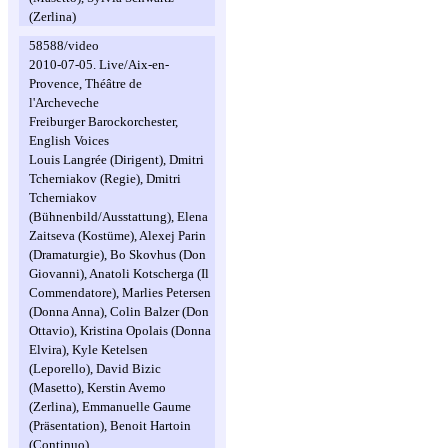
(Zerlina)
58588/video
2010-07-05. Live/Aix-en-
Provence, Théâtre de
l'Archeveche
Freiburger Barockorchester,
English Voices
Louis Langrée (Dirigent), Dmitri
Tcherniakov (Regie), Dmitri
Tcherniakov
(Bühnenbild/Ausstattung), Elena
Zaitseva (Kostüme), Alexej Parin
(Dramaturgie), Bo Skovhus (Don
Giovanni), Anatoli Kotscherga (Il
Commendatore), Marlies Petersen
(Donna Anna), Colin Balzer (Don
Ottavio), Kristina Opolais (Donna
Elvira), Kyle Ketelsen
(Leporello), David Bizic
(Masetto), Kerstin Avemo
(Zerlina), Emmanuelle Gaume
(Präsentation), Benoit Hartoin
(Continuo)