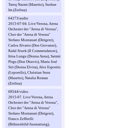
Tareq Nazmi (Masetto), Sunhae
Im (Zerlina)
64273/audio
2015-07-04. Live/Verona, Arena
Orchester der "Arena di Verona",
Chor der "Arena di Verona"
Stefano Montanari (Dirigent),
Carlos Alvarez (Don Giovanni),
Rafal Siwek (Il Commendatore),
Irina Lungu (Donna Anna), Saimir
Pirgu (Don Ottavio), Maria José
Siri (Donna Elvira), Alex Esposito
(Leporello), Christian Senn
(Masetto), Natalia Roman
(Zerlina)
69544/video
2015-07. Live/Verona, Arena
Orchester der "Arena di Verona",
Chor der "Arena di Verona"
Stefano Montanari (Dirigent),
Franco Zeffirelli
(Bühnenbild/Ausstattung),