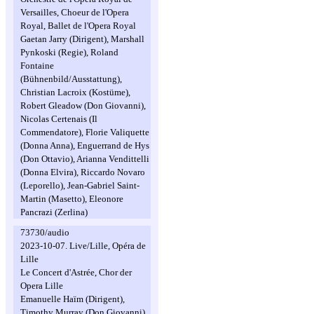
Versailles, Choeur de l'Opera
Royal, Ballet de l'Opera Royal
Gaetan Jarry (Dirigent), Marshall
Pynkoski (Regie), Roland
Fontaine
(Bühnenbild/Ausstattung),
Christian Lacroix (Kostüme),
Robert Gleadow (Don Giovanni),
Nicolas Certenais (Il
Commendatore), Florie Valiquette
(Donna Anna), Enguerrand de Hys
(Don Ottavio), Arianna Vendittelli
(Donna Elvira), Riccardo Novaro
(Leporello), Jean-Gabriel Saint-
Martin (Masetto), Eleonore
Pancrazi (Zerlina)
73730/audio
2023-10-07. Live/Lille, Opéra de
Lille
Le Concert d'Astrée, Chor der
Opera Lille
Emanuelle Haïm (Dirigent),
Timothy Murray (Don Giovanni),