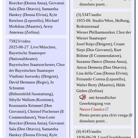
Boecker (Donna Anna), Giovanni
dissoluto punit...
Sala (Don Ottavio), Samantha
(3) 5347/audio
Hankey (Donna Elvira), Kyle
1955-06. Studio/Wien, Hofburg,
Ketelsen (Leporello), Michael
Redoutensaal
Mofidian (Masetto), Avery
Wiener Philharmoniker, Chor der
Amereau (Zerlina)
Wiener Staatsoper
75923/video
Josef Krips (Dirigent), Cesare
2025-06-27. Live/München,
Siepi (Don Giovanni), Kurt
Bayerische Staatsoper
Böhme (Il Commendatore),
(Nationaltheater)
Suzanne Danco (Donna Anna),
Bayerisches Staatsorchester, Chor
Anton Dermota (Don Ottavio),
der Bayerischen Staatsoper
Lisa della Casa (Donna Elvira),
Vladimir Jurowsky (Dirigent),
Fernando Corena (Leporello),
David Hermann (Regie), Jo
Walter Berry (Masetto), Hilde
Schramm
Güden (Zerlina)
(Bühnenbild/Ausstattung),
mit freundlicher
Sibylle Wallum (Kostüme),
Genehmigung von
Konstantin Krimmel (Don
Naxos Classics
Giovanni), Christof Fischesser (Il
Presto presto pria ch'ei venga (Il
Commendatore), Vera-Lotte
dissoluto punit...
Boecker (Donna Anna), Giovanni
Sala (Don Ottavio), Samantha
(4) 4145/audio
Hankey (Donna Elvira), Kyle
1936-06-29. Live/Glyndebourne