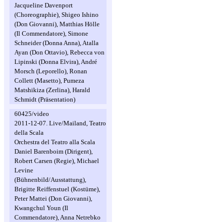
Jacqueline Davenport
(Choreographie), Shigeo Ishino
(Don Giovanni), Matthias Hölle
(Il Commendatore), Simone
Schneider (Donna Anna), Atalla
Ayan (Don Ottavio), Rebecca von
Lipinski (Donna Elvira), André
Morsch (Leporello), Ronan
Collett (Masetto), Pumeza
Matshikiza (Zerlina), Harald
Schmidt (Präsentation)
60425/video
2011-12-07. Live/Mailand, Teatro
della Scala
Orchestra del Teatro alla Scala
Daniel Barenboim (Dirigent),
Robert Carsen (Regie), Michael
Levine
(Bühnenbild/Ausstattung),
Brigitte Reiffenstuel (Kostüme),
Peter Mattei (Don Giovanni),
Kwangchul Youn (Il
Commendatore), Anna Netrebko