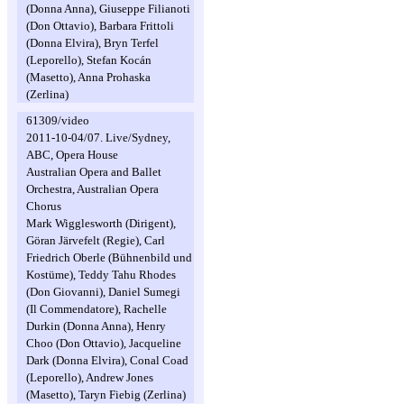
(Donna Anna), Giuseppe Filianoti
(Don Ottavio), Barbara Frittoli
(Donna Elvira), Bryn Terfel
(Leporello), Stefan Kocán
(Masetto), Anna Prohaska
(Zerlina)
61309/video
2011-10-04/07. Live/Sydney,
ABC, Opera House
Australian Opera and Ballet
Orchestra, Australian Opera
Chorus
Mark Wigglesworth (Dirigent),
Göran Järvefelt (Regie), Carl
Friedrich Oberle (Bühnenbild und
Kostüme), Teddy Tahu Rhodes
(Don Giovanni), Daniel Sumegi
(Il Commendatore), Rachelle
Durkin (Donna Anna), Henry
Choo (Don Ottavio), Jacqueline
Dark (Donna Elvira), Conal Coad
(Leporello), Andrew Jones
(Masetto), Taryn Fiebig (Zerlina)