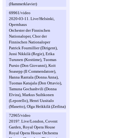
(Hammerklavier)
69961/video
2020-03-11. Live/Helsinki,
Opernhaus
Orchester der Finnischen
Nationaloper, Chor der
Finnischen Nationaloper
Patrick Fournillier (Dirigent),
Jussi Nikkilä (Regie), Erika
Turunen (Kostüme), Tuomas
Pursio (Don Giovanni), Koit
Soasepp (Il Commendatore),
Hanna Rantala (Donna Anna),
Tuomas Katajala (Don Ottavio),
Tamuna Gochashvili (Donna
Elvira), Markus Suihkonen
(Leporello), Henri Uusitalo
(Masetto), Olga Heikkilä (Zerlina)
72965/video
2019?. Live/London, Covent
Garden, Royal Opera House
Royal Opera House Orchestra