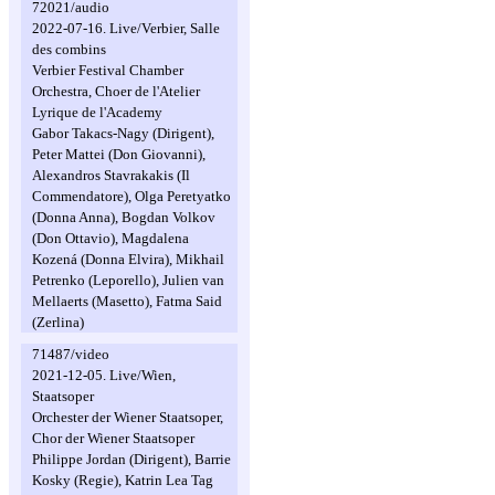
72021/audio
2022-07-16. Live/Verbier, Salle
des combins
Verbier Festival Chamber
Orchestra, Choer de l'Atelier
Lyrique de l'Academy
Gabor Takacs-Nagy (Dirigent),
Peter Mattei (Don Giovanni),
Alexandros Stavrakakis (Il
Commendatore), Olga Peretyatko
(Donna Anna), Bogdan Volkov
(Don Ottavio), Magdalena
Kozená (Donna Elvira), Mikhail
Petrenko (Leporello), Julien van
Mellaerts (Masetto), Fatma Said
(Zerlina)
71487/video
2021-12-05. Live/Wien,
Staatsoper
Orchester der Wiener Staatsoper,
Chor der Wiener Staatsoper
Philippe Jordan (Dirigent), Barrie
Kosky (Regie), Katrin Lea Tag