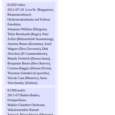
61202/video
2011-07-19. Live/St. Margareten,
Römersteinbruch
Orchesterakademie auf Schloss
Esterházy
Johannes Wildner (Dirigent),
Thilo Reinhardt (Regie), Paul
Zoller (Bühnenbild/Ausstattung),
Annette Braun (Kostüme), Josef
Wagner (Don Giovanni), Dirk
Aleschus (Il Commendatore),
Mandy Fredrich (Donna Anna),
Benjamin Bruns (Don Ottavio),
Cristina Baggio (Donna Elvira),
Thorsten Grümbel (Leporello),
Selcuk Cara (Masetto), Anna
Virovlansky (Zerlina)
61360/audio
2011-07/Baden-Baden,
Festspielhaus
Mahler Chamber Orchestra,
Vokalensemble Rastatt
Yannick Nézet-Séguin (Dirigent),