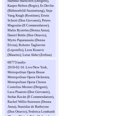
Hartmut Haenchen (Dirigent),
Kasper Holten (Regie), Es Devlin
(Bühnenbild/Ausstattung), Anja
Vang Kragh (Kostüme), Erwin
Schrott (Don Giovanni), Petros
Magoulas (Il Commendatore),
Malin Byström (Donna Anna),
Daniel Behle (Don Ottavio),
Myrto Papatanasiu (Donna
Elvira), Roberto Tagliavini
(Leporello), Leon Kosavic
(Masetto), Luise Alder (Zerlina)
68773/audio
2019-02-16. Live/New York,
Metropolitan Opera House
Metropolitan Opera Orchestra,
Metropolitan Opera Chorus
Cornelius Meister (Dirigent),
Luca Pisaroni (Don Giovanni),
Stefan Kocán (Il Commendatore),
Rachel Willis-Sorensen (Donna
Anna), Stanislas de Barbeyrac
(Don Ottavio), Federica Lombardi