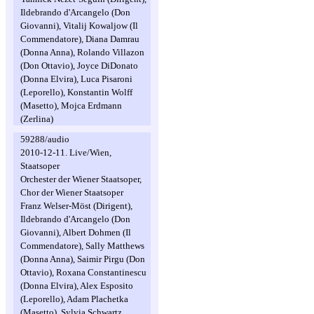
Ildebrando d'Arcangelo (Don
Giovanni), Vitalij Kowaljow (Il
Commendatore), Diana Damrau
(Donna Anna), Rolando Villazon
(Don Ottavio), Joyce DiDonato
(Donna Elvira), Luca Pisaroni
(Leporello), Konstantin Wolff
(Masetto), Mojca Erdmann
(Zerlina)
59288/audio
2010-12-11. Live/Wien,
Staatsoper
Orchester der Wiener Staatsoper,
Chor der Wiener Staatsoper
Franz Welser-Möst (Dirigent),
Ildebrando d'Arcangelo (Don
Giovanni), Albert Dohmen (Il
Commendatore), Sally Matthews
(Donna Anna), Saimir Pirgu (Don
Ottavio), Roxana Constantinescu
(Donna Elvira), Alex Esposito
(Leporello), Adam Plachetka
(Masetto), Sylvia Schwartz