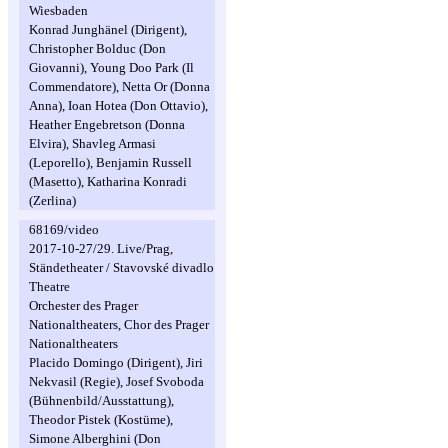
Wiesbaden
Konrad Junghänel (Dirigent),
Christopher Bolduc (Don
Giovanni), Young Doo Park (Il
Commendatore), Netta Or (Donna
Anna), Ioan Hotea (Don Ottavio),
Heather Engebretson (Donna
Elvira), Shavleg Armasi
(Leporello), Benjamin Russell
(Masetto), Katharina Konradi
(Zerlina)
68169/video
2017-10-27/29. Live/Prag,
Ständetheater / Stavovské divadlo
Theatre
Orchester des Prager
Nationaltheaters, Chor des Prager
Nationaltheaters
Placido Domingo (Dirigent), Jiri
Nekvasil (Regie), Josef Svoboda
(Bühnenbild/Ausstattung),
Theodor Pistek (Kostüme),
Simone Alberghini (Don