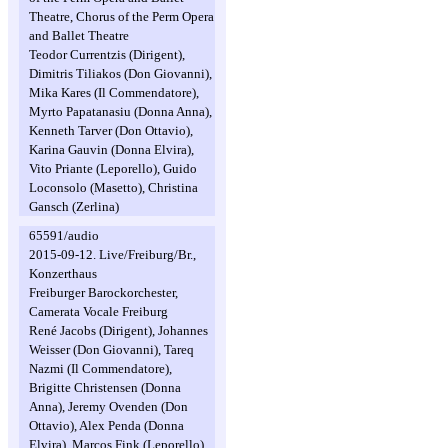
Theatre, Chorus of the Perm Opera
and Ballet Theatre
Teodor Currentzis (Dirigent),
Dimitris Tiliakos (Don Giovanni),
Mika Kares (Il Commendatore),
Myrto Papatanasiu (Donna Anna),
Kenneth Tarver (Don Ottavio),
Karina Gauvin (Donna Elvira),
Vito Priante (Leporello), Guido
Loconsolo (Masetto), Christina
Gansch (Zerlina)
65591/audio
2015-09-12. Live/Freiburg/Br.,
Konzerthaus
Freiburger Barockorchester,
Camerata Vocale Freiburg
René Jacobs (Dirigent), Johannes
Weisser (Don Giovanni), Tareq
Nazmi (Il Commendatore),
Brigitte Christensen (Donna
Anna), Jeremy Ovenden (Don
Ottavio), Alex Penda (Donna
Elvira), Marcos Fink (Leporello),