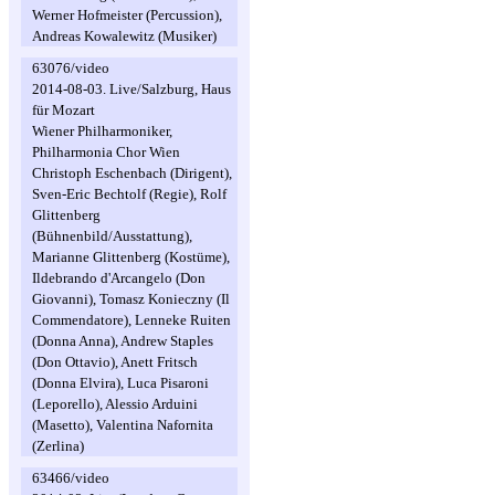
Werner Hofmeister (Percussion),
Andreas Kowalewitz (Musiker)
63076/video
2014-08-03. Live/Salzburg, Haus
für Mozart
Wiener Philharmoniker,
Philharmonia Chor Wien
Christoph Eschenbach (Dirigent),
Sven-Eric Bechtolf (Regie), Rolf
Glittenberg
(Bühnenbild/Ausstattung),
Marianne Glittenberg (Kostüme),
Ildebrando d'Arcangelo (Don
Giovanni), Tomasz Konieczny (Il
Commendatore), Lenneke Ruiten
(Donna Anna), Andrew Staples
(Don Ottavio), Anett Fritsch
(Donna Elvira), Luca Pisaroni
(Leporello), Alessio Arduini
(Masetto), Valentina Nafornita
(Zerlina)
63466/video