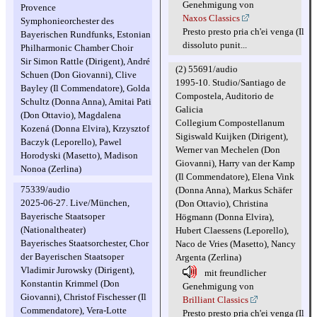
Genehmigung von
Provence
Naxos Classics
Symphonieorchester des
Presto presto pria ch'ei venga (Il
Bayerischen Rundfunks, Estonian
dissoluto punit...
Philharmonic Chamber Choir
Sir Simon Rattle (Dirigent), André
(2) 55691/audio
Schuen (Don Giovanni), Clive
1995-10. Studio/Santiago de
Bayley (Il Commendatore), Golda
Compostela, Auditorio de
Schultz (Donna Anna), Amitai Pati
Galicia
(Don Ottavio), Magdalena
Collegium Compostellanum
Kozená (Donna Elvira), Krzysztof
Sigiswald Kuijken (Dirigent),
Baczyk (Leporello), Pawel
Werner van Mechelen (Don
Horodyski (Masetto), Madison
Giovanni), Harry van der Kamp
Nonoa (Zerlina)
(Il Commendatore), Elena Vink
75339/audio
(Donna Anna), Markus Schäfer
2025-06-27. Live/München,
(Don Ottavio), Christina
Bayerische Staatsoper
Högmann (Donna Elvira),
(Nationaltheater)
Hubert Claessens (Leporello),
Bayerisches Staatsorchester, Chor
Naco de Vries (Masetto), Nancy
der Bayerischen Staatsoper
Argenta (Zerlina)
Vladimir Jurowsky (Dirigent),
mit freundlicher
Konstantin Krimmel (Don
Genehmigung von
Giovanni), Christof Fischesser (Il
Brilliant Classics
Commendatore), Vera-Lotte
Presto presto pria ch'ei venga (Il