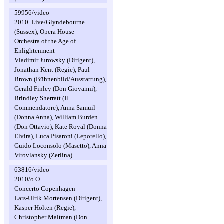
59956/video
2010. Live/Glyndebourne
(Sussex), Opera House
Orchestra of the Age of
Enlightenment
Vladimir Jurowsky (Dirigent),
Jonathan Kent (Regie), Paul
Brown (Bühnenbild/Ausstattung),
Gerald Finley (Don Giovanni),
Brindley Sherratt (Il
Commendatore), Anna Samuil
(Donna Anna), William Burden
(Don Ottavio), Kate Royal (Donna
Elvira), Luca Pisaroni (Leporello),
Guido Loconsolo (Masetto), Anna
Virovlansky (Zerlina)
63816/video
2010/o.O.
Concerto Copenhagen
Lars-Ulrik Mortensen (Dirigent),
Kasper Holten (Regie),
Christopher Maltman (Don