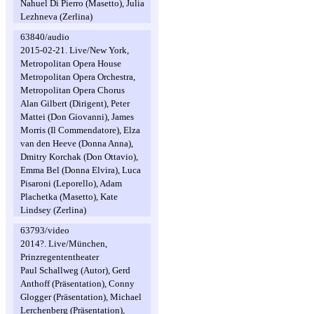
Nahuel Di Pierro (Masetto), Julia
Lezhneva (Zerlina)
63840/audio
2015-02-21. Live/New York,
Metropolitan Opera House
Metropolitan Opera Orchestra,
Metropolitan Opera Chorus
Alan Gilbert (Dirigent), Peter
Mattei (Don Giovanni), James
Morris (Il Commendatore), Elza
van den Heeve (Donna Anna),
Dmitry Korchak (Don Ottavio),
Emma Bel (Donna Elvira), Luca
Pisaroni (Leporello), Adam
Plachetka (Masetto), Kate
Lindsey (Zerlina)
63793/video
2014?. Live/München,
Prinzregententheater
Paul Schallweg (Autor), Gerd
Anthoff (Präsentation), Conny
Glogger (Präsentation), Michael
Lerchenberg (Präsentation),