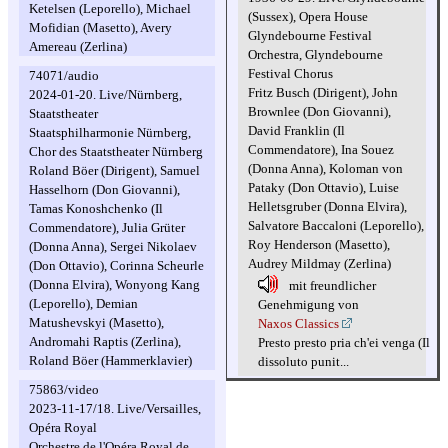
Ketelsen (Leporello), Michael
(Sussex), Opera House
Mofidian (Masetto), Avery
Glyndebourne Festival
Amereau (Zerlina)
Orchestra, Glyndebourne
Festival Chorus
74071/audio
Fritz Busch (Dirigent), John
2024-01-20. Live/Nürnberg,
Brownlee (Don Giovanni),
Staatstheater
David Franklin (Il
Staatsphilharmonie Nürnberg,
Commendatore), Ina Souez
Chor des Staatstheater Nürnberg
(Donna Anna), Koloman von
Roland Böer (Dirigent), Samuel
Pataky (Don Ottavio), Luise
Hasselhorn (Don Giovanni),
Helletsgruber (Donna Elvira),
Tamas Konoshchenko (Il
Salvatore Baccaloni (Leporello),
Commendatore), Julia Grüter
Roy Henderson (Masetto),
(Donna Anna), Sergei Nikolaev
Audrey Mildmay (Zerlina)
(Don Ottavio), Corinna Scheurle
(Donna Elvira), Wonyong Kang
mit freundlicher
(Leporello), Demian
Genehmigung von
Matushevskyi (Masetto),
Naxos Classics
Andromahi Raptis (Zerlina),
Presto presto pria ch'ei venga (Il
Roland Böer (Hammerklavier)
dissoluto punit...
75863/video
2023-11-17/18. Live/Versailles,
Opéra Royal
Orchestre de l'Opéra Royal de