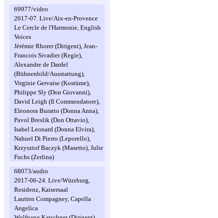
69977/video
2017-07. Live/Aix-en-Provence
Le Cercle de l'Harmonie, English
Voices
Jérémie Rhorer (Dirigent), Jean-
Francois Sivadier (Regie),
Alexandre de Dardel
(Bühnenbild/Ausstattung),
Virginie Gervaise (Kostüme),
Philippe Sly (Don Giovanni),
David Leigh (Il Commendatore),
Eleonora Buratto (Donna Anna),
Pavol Breslik (Don Ottavio),
Isabel Leonard (Donna Elvira),
Nahuel Di Pierro (Leporello),
Krzysztof Baczyk (Masetto), Julie
Fuchs (Zerlina)
68073/audio
2017-06-24. Live/Würzburg,
Residenz, Kaisersaal
Lautten Compagney, Capella
Angelica
Wolfgang Katschner (Dirigent),