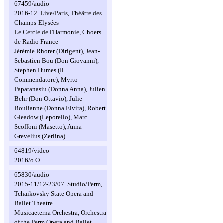
67459/audio
2016-12. Live/Paris, Théâtre des
Champs-Elysées
Le Cercle de l'Harmonie, Choers
de Radio France
Jérémie Rhorer (Dirigent), Jean-
Sebastien Bou (Don Giovanni),
Stephen Humes (Il
Commendatore), Myrto
Papatanasiu (Donna Anna), Julien
Behr (Don Ottavio), Julie
Boulianne (Donna Elvira), Robert
Gleadow (Leporello), Marc
Scoffoni (Masetto), Anna
Grevelius (Zerlina)
64819/video
2016/o.O.
65830/audio
2015-11/12-23/07. Studio/Perm,
Tchaikovsky State Opera and
Ballet Theatre
Musicaeterna Orchestra, Orchestra
of the Perm Opera and Ballet