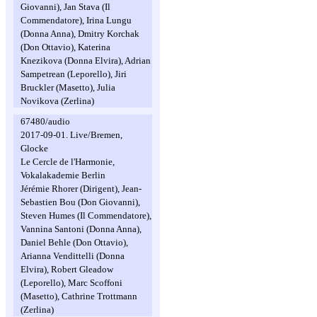
Giovanni), Jan Stava (Il
Commendatore), Irina Lungu
(Donna Anna), Dmitry Korchak
(Don Ottavio), Katerina
Knezikova (Donna Elvira), Adrian
Sampetrean (Leporello), Jiri
Bruckler (Masetto), Julia
Novikova (Zerlina)
67480/audio
2017-09-01. Live/Bremen,
Glocke
Le Cercle de l'Harmonie,
Vokalakademie Berlin
Jérémie Rhorer (Dirigent), Jean-
Sebastien Bou (Don Giovanni),
Steven Humes (Il Commendatore),
Vannina Santoni (Donna Anna),
Daniel Behle (Don Ottavio),
Arianna Vendittelli (Donna
Elvira), Robert Gleadow
(Leporello), Marc Scoffoni
(Masetto), Cathrine Trottmann
(Zerlina)