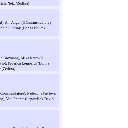
ricia Nolz (Zerlina)
ni), Ain Anger (Il Commendatore),
 Kate Lindsay (Donna Elvira),
n Giovanni), Mika Kares (Il
vio), Federica Lombardi (Donna
 (Zerlina)
Il Commendatore), Nadezdha Pavlova
), Vito Priante (Leporello), David