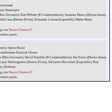
outensaal
ner Staatsoper
i (Don Giovanni), Kurt Böhme (Il Commendatore), Suzanne Danco (Donna Anna),
ella Casa (Donna Elvira), Fernando Corena (Leporello), Walter Berry
ng von
Naxos Classics
ssoluto punit...
sex), Opera House
lyndebourne Festival Chorus
ee (Don Giovanni), David Franklin (Il Commendatore), Ina Souez (Donna Anna),
uise Helletsgruber (Donna Elvira), Salvatore Baccaloni (Leporello), Roy
y (Zerlina)
ng von
Naxos Classics
ssoluto punit...