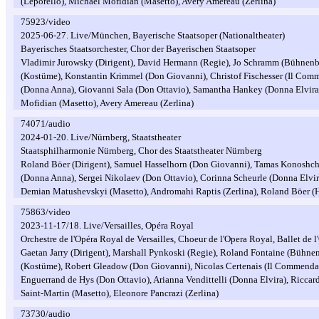
(Leporello), Michael Mofidian (Masetto), Avery Amereau (Zerlina)
75923/video
2025-06-27. Live/München, Bayerische Staatsoper (Nationaltheater)
Bayerisches Staatsorchester, Chor der Bayerischen Staatsoper
Vladimir Jurowsky (Dirigent), David Hermann (Regie), Jo Schramm (Bühnenb
(Kostüme), Konstantin Krimmel (Don Giovanni), Christof Fischesser (Il Com
(Donna Anna), Giovanni Sala (Don Ottavio), Samantha Hankey (Donna Elvira)
Mofidian (Masetto), Avery Amereau (Zerlina)
74071/audio
2024-01-20. Live/Nürnberg, Staatstheater
Staatsphilharmonie Nürnberg, Chor des Staatstheater Nürnberg
Roland Böer (Dirigent), Samuel Hasselhorn (Don Giovanni), Tamas Konoshch
(Donna Anna), Sergei Nikolaev (Don Ottavio), Corinna Scheurle (Donna Elvi
Demian Matushevskyi (Masetto), Andromahi Raptis (Zerlina), Roland Böer (
75863/video
2023-11-17/18. Live/Versailles, Opéra Royal
Orchestre de l'Opéra Royal de Versailles, Choeur de l'Opera Royal, Ballet de 
Gaetan Jarry (Dirigent), Marshall Pynkoski (Regie), Roland Fontaine (Bühnen
(Kostüme), Robert Gleadow (Don Giovanni), Nicolas Certenais (Il Commendato
Enguerrand de Hys (Don Ottavio), Arianna Vendittelli (Donna Elvira), Riccar
Saint-Martin (Masetto), Eleonore Pancrazi (Zerlina)
73730/audio