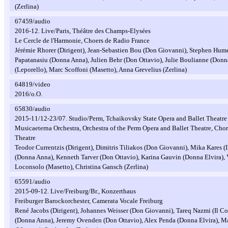
(Zerlina)
67459/audio
2016-12. Live/Paris, Théâtre des Champs-Elysées
Le Cercle de l'Harmonie, Choers de Radio France
Jérémie Rhorer (Dirigent), Jean-Sebastien Bou (Don Giovanni), Stephen Hum
Papatanasiu (Donna Anna), Julien Behr (Don Ottavio), Julie Boulianne (Donn
(Leporello), Marc Scoffoni (Masetto), Anna Grevelius (Zerlina)
64819/video
2016/o.O.
65830/audio
2015-11/12-23/07. Studio/Perm, Tchaikovsky State Opera and Ballet Theatre
Musicaeterna Orchestra, Orchestra of the Perm Opera and Ballet Theatre, Chor
Theatre
Teodor Currentzis (Dirigent), Dimitris Tiliakos (Don Giovanni), Mika Kares 
(Donna Anna), Kenneth Tarver (Don Ottavio), Karina Gauvin (Donna Elvira), V
Loconsolo (Masetto), Christina Gansch (Zerlina)
65591/audio
2015-09-12. Live/Freiburg/Br., Konzerthaus
Freiburger Barockorchester, Camerata Vocale Freiburg
René Jacobs (Dirigent), Johannes Weisser (Don Giovanni), Tareq Nazmi (Il C
(Donna Anna), Jeremy Ovenden (Don Ottavio), Alex Penda (Donna Elvira), Ma