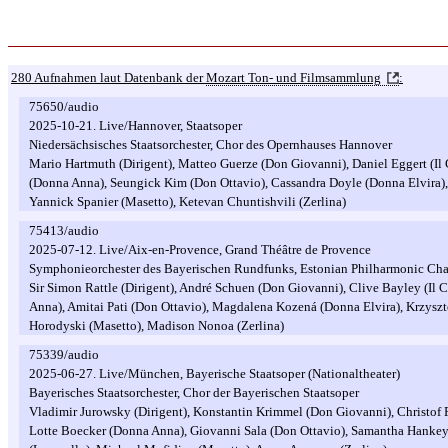
280 Aufnahmen laut Datenbank der
Mozart Ton- und Filmsammlung
:
75650/audio
2025-10-21. Live/Hannover, Staatsoper
Niedersächsisches Staatsorchester, Chor des Opernhauses Hannover
Mario Hartmuth (Dirigent), Matteo Guerze (Don Giovanni), Daniel Eggert (I
(Donna Anna), Seungick Kim (Don Ottavio), Cassandra Doyle (Donna Elvira),
Yannick Spanier (Masetto), Ketevan Chuntishvili (Zerlina)
75413/audio
2025-07-12. Live/Aix-en-Provence, Grand Théâtre de Provence
Symphonieorchester des Bayerischen Rundfunks, Estonian Philharmonic Ch
Sir Simon Rattle (Dirigent), André Schuen (Don Giovanni), Clive Bayley (I
Anna), Amitai Pati (Don Ottavio), Magdalena Kozená (Donna Elvira), Krzyszt
Horodyski (Masetto), Madison Nonoa (Zerlina)
75339/audio
2025-06-27. Live/München, Bayerische Staatsoper (Nationaltheater)
Bayerisches Staatsorchester, Chor der Bayerischen Staatsoper
Vladimir Jurowsky (Dirigent), Konstantin Krimmel (Don Giovanni), Christof 
Lotte Boecker (Donna Anna), Giovanni Sala (Don Ottavio), Samantha Hankey 