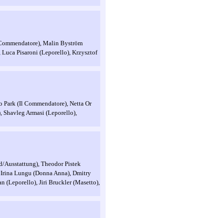
l Commendatore), Malin Byström
 Luca Pisaroni (Leporello), Krzysztof
 Park (Il Commendatore), Netta Or
, Shavleg Armasi (Leporello),
d/Ausstattung), Theodor Pistek
 Irina Lungu (Donna Anna), Dmitry
 (Leporello), Jiri Bruckler (Masetto),