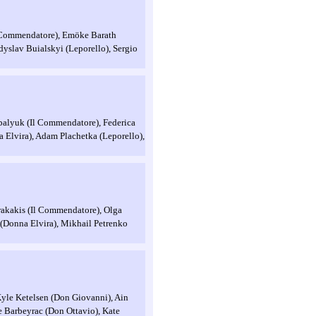
l Commendatore), Emöke Barath
dyslav Buialskyi (Leporello), Sergio
balyuk (Il Commendatore), Federica
 Elvira), Adam Plachetka (Leporello),
rakakis (Il Commendatore), Olga
(Donna Elvira), Mikhail Petrenko
 Kyle Ketelsen (Don Giovanni), Ain
e Barbeyrac (Don Ottavio), Kate