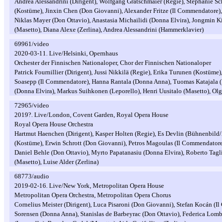
Andrea Alessandrini (Dirigent), Wolfgang Gratschmaier (Regie), Stephanie Sc
(Kostüme), Jinxin Chen (Don Giovanni), Alexander Fritze (Il Commendatore)
Niklas Mayer (Don Ottavio), Anastasia Michailidi (Donna Elvira), Jongmin Ki
(Masetto), Diana Alexe (Zerlina), Andrea Alessandrini (Hammerklavier)
69961/video
2020-03-11. Live/Helsinki, Opernhaus
Orchester der Finnischen Nationaloper, Chor der Finnischen Nationaloper
Patrick Fournillier (Dirigent), Jussi Nikkilä (Regie), Erika Turunen (Kostüm
Soasepp (Il Commendatore), Hanna Rantala (Donna Anna), Tuomas Katajala 
(Donna Elvira), Markus Suihkonen (Leporello), Henri Uusitalo (Masetto), Olg
72965/video
2019?. Live/London, Covent Garden, Royal Opera House
Royal Opera House Orchestra
Hartmut Haenchen (Dirigent), Kasper Holten (Regie), Es Devlin (Bühnenbild
(Kostüme), Erwin Schrott (Don Giovanni), Petros Magoulas (Il Commendator
Daniel Behle (Don Ottavio), Myrto Papatanasiu (Donna Elvira), Roberto Tagl
(Masetto), Luise Alder (Zerlina)
68773/audio
2019-02-16. Live/New York, Metropolitan Opera House
Metropolitan Opera Orchestra, Metropolitan Opera Chorus
Cornelius Meister (Dirigent), Luca Pisaroni (Don Giovanni), Stefan Kocán (I
Sorensen (Donna Anna), Stanislas de Barbeyrac (Don Ottavio), Federica Lomb