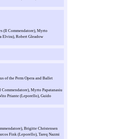
es (Il Commendatore), Myrto
a Elvira), Robert Gleadow
us of the Perm Opera and Ballet
(Il Commendatore), Myrto Papatanasiu
ito Priante (Leporello), Guido
ommendatore), Brigitte Christensen
rcos Fink (Leporello), Tareq Nazmi