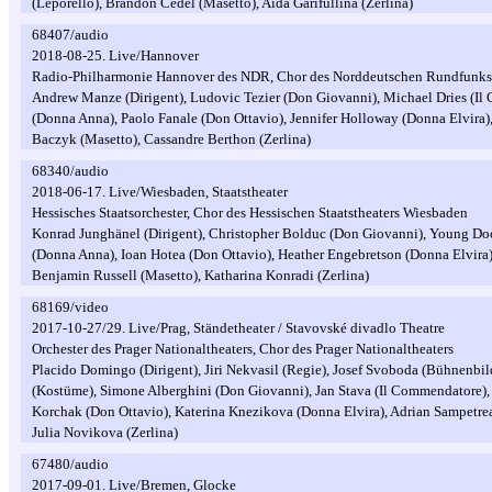
(Leporello), Brandon Cedel (Masetto), Aida Garifullina (Zerlina)
68407/audio
2018-08-25. Live/Hannover
Radio-Philharmonie Hannover des NDR, Chor des Norddeutschen Rundfunks
Andrew Manze (Dirigent), Ludovic Tezier (Don Giovanni), Michael Dries (I
(Donna Anna), Paolo Fanale (Don Ottavio), Jennifer Holloway (Donna Elvira),
Baczyk (Masetto), Cassandre Berthon (Zerlina)
68340/audio
2018-06-17. Live/Wiesbaden, Staatstheater
Hessisches Staatsorchester, Chor des Hessischen Staatstheaters Wiesbaden
Konrad Junghänel (Dirigent), Christopher Bolduc (Don Giovanni), Young Doo
(Donna Anna), Ioan Hotea (Don Ottavio), Heather Engebretson (Donna Elvira)
Benjamin Russell (Masetto), Katharina Konradi (Zerlina)
68169/video
2017-10-27/29. Live/Prag, Ständetheater / Stavovské divadlo Theatre
Orchester des Prager Nationaltheaters, Chor des Prager Nationaltheaters
Placido Domingo (Dirigent), Jiri Nekvasil (Regie), Josef Svoboda (Bühnenbil
(Kostüme), Simone Alberghini (Don Giovanni), Jan Stava (Il Commendatore),
Korchak (Don Ottavio), Katerina Knezikova (Donna Elvira), Adrian Sampetrean
Julia Novikova (Zerlina)
67480/audio
2017-09-01. Live/Bremen, Glocke