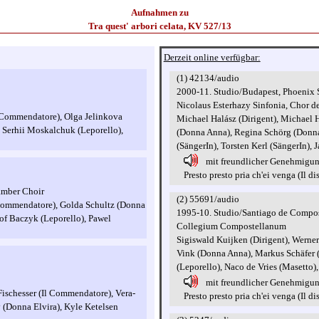
Aufnahmen zu
Tra quest' arbori celata, KV 527/13
Derzeit online verfügbar:
(1) 42134/audio
2000-11. Studio/Budapest, Phoenix 
Nicolaus Esterhazy Sinfonia, Chor 
l Commendatore), Olga Jelinkova
Michael Halász (Dirigent), Michael
 Serhii Moskalchuk (Leporello),
(Donna Anna), Regina Schörg (Donna 
(SängerIn), Torsten Kerl (SängerIn),
mit freundlicher Genehmigu
Presto presto pria ch'ei venga (Il di
amber Choir
(2) 55691/audio
l Commendatore), Golda Schultz (Donna
1995-10. Studio/Santiago de Compost
of Baczyk (Leporello), Pawel
Collegium Compostellanum
Sigiswald Kuijken (Dirigent), Wern
Vink (Donna Anna), Markus Schäfer (
(Leporello), Naco de Vries (Masetto)
mit freundlicher Genehmigu
Fischesser (Il Commendatore), Vera-
Presto presto pria ch'ei venga (Il di
(Donna Elvira), Kyle Ketelsen