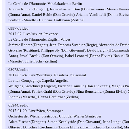
Le Cercle de l'Harmonie, Vokalakademie Berlin
Jérémie Rhorer (Dirigent), Jean-Sebastien Bou (Don Giovanni), Steven Hume
(Donna Anna), Daniel Behle (Don Ottavio), Arianna Vendittelli (Donna Elvira
Scoffoni (Masetto), Cathrine Trottmann (Zerlina)
69977/video
2017-07. Live/Aix-en-Provence
Le Cercle de l'Harmonie, English Voices
Jérémie Rhorer (Dirigent), Jean-Francois Sivadier (Regie), Alexandre de Dard
Gervaise (Kostüme), Philippe Sly (Don Giovanni), David Leigh (Il Commenda
Anna), Pavol Breslik (Don Ottavio), Isabel Leonard (Donna Elvira), Nahuel Di
(Masetto), Julie Fuchs (Zerlina)
68073/audio
2017-06-24. Live/Würzburg, Residenz, Kaisersaal
Lautten Compagney, Capella Angelica
Wolfgang Katschner (Dirigent), Frederic Cornille (Don Giovanni), Magnus Pi
(Donna Anna), Patrick Grahl (Don Ottavio), Nina Bernsteiner (Donna Elvira)
Piontek (Masetto), Hanna Herfurtner (Zerlina)
65944/audio
2017-01-29. Live/Wien, Staatsoper
Orchester der Wiener Staatsoper, Chor der Wiener Staatsoper
Adam Fischer (Dirigent), Simon Keenlyside (Don Giovanni), Irina Lungu (D
Ottavio), Dorothea Röschmann (Donna Elvira), Erwin Schrott (Leporello), Ma