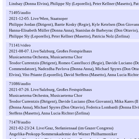
Lindsay (Donna Elvira), Philippe Sly (Leporello), Peter Kellner (Masetto), Pat
71495/audio
2021-12-05. Live/Wien, Staatsoper
Philippe Jordan (Dirigent), Barrie Kosky (Regie), Kyle Ketelsen (Don Giovan
Hanna-Elisabeth Müller (Donna Anna), Stanislas de Barbeyrac (Don Ottavio),
Philippe Sly (Leporello), Peter Kellner (Masetto), Patricia Nolz (Zerlina)
71141/video
2021-08-07. Live/Salzburg, Großes Festspielhaus
Musicaeterna Orchestra, Musicaeterna Chor
Teodor Currentzis (Dirigent), Romeo Castellucci (Regie), Davide Luciano (Do
Commendatore), Nadezdha Pavlova (Donna Anna), Michael Spyres (Don Otta
Elvira), Vito Priante (Leporello), David Steffens (Masetto), Anna Lucia Richter
71086/audio
2021-07-26. Live/Salzburg, Großes Festspielhaus
Musicaeterna Orchestra, Musicaeterna Chor
Teodor Currentzis (Dirigent), Davide Luciano (Don Giovanni), Mika Kares (
(Donna Anna), Michael Spyres (Don Ottavio), Federica Lombardi (Donna Elvira
Steffens (Masetto), Anna Lucia Richter (Zerlina)
71478/audio
2021-02-23/24. Live/Graz, Stefaniensaal (im Grazer Congress)
Angelika-Prokopp-Sommerakademie der Wiener Philharmoniker