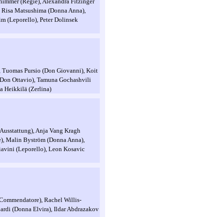
himmer (Regie), Alexandra Fitzinger
, Risa Matsushima (Donna Anna),
m (Leporello), Peter Dolinsek
e), Tuomas Pursio (Don Giovanni), Koit
(Don Ottavio), Tamuna Gochashvili
a Heikkilä (Zerlina)
/Ausstattung), Anja Vang Kragh
e), Malin Byström (Donna Anna),
iavini (Leporello), Leon Kosavic
l Commendatore), Rachel Willis-
ardi (Donna Elvira), Ildar Abdrazakov