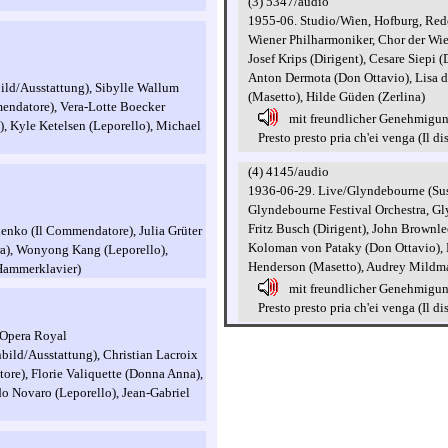
(3) 5347/audio
1955-06. Studio/Wien, Hofburg, Red
Wiener Philharmoniker, Chor der Wie
Josef Krips (Dirigent), Cesare Siep
Anton Dermota (Don Ottavio), Lisa d
ild/Ausstattung), Sibylle Wallum
(Masetto), Hilde Güden (Zerlina)
mendatore), Vera-Lotte Boecker
mit freundlicher Genehmigu
, Kyle Ketelsen (Leporello), Michael
Presto presto pria ch'ei venga (Il di
(4) 4145/audio
1936-06-29. Live/Glyndebourne (Sus
Glyndebourne Festival Orchestra, G
Fritz Busch (Dirigent), John Brownl
enko (Il Commendatore), Julia Grüter
Koloman von Pataky (Don Ottavio), L
ra), Wonyong Kang (Leporello),
Henderson (Masetto), Audrey Mildma
Hammerklavier)
mit freundlicher Genehmigu
Presto presto pria ch'ei venga (Il di
l'Opera Royal
bild/Ausstattung), Christian Lacroix
re), Florie Valiquette (Donna Anna),
do Novaro (Leporello), Jean-Gabriel