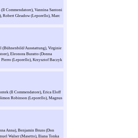
s (Il Commendatore), Vannina Santoni
), Robert Gleadow (Leporello), Marc
el (Bühnenbild/Ausstattung), Virginie
tore), Eleonora Buratto (Donna
 Pierro (Leporello), Krzysztof Baczyk
ontek (Il Commendatore), Erica Eloff
, Simon Robinson (Leporello), Magnus
onna Anna), Benjamin Bruns (Don
nuel Walser (Masetto), Iliana Tonka