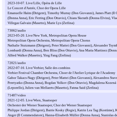
2023-10-07. Live/Lille, Opéra de Lille
Le Concert d'Astrée, Chor der Opera Lille
Emanuelle Haïm (Dirigent), Timothy Murray (Don Giovanni), James Platt (I
(Donna Anna), Eric Ferring (Don Ottavio), Chiara Skerath (Donna Elvira), Vla
Villegas Galvain (Masetto), Marie Lys (Zerlina)
73062/audio
2023-05-20. Live/New York, Metropolitan Opera House
Metropolitan Opera Orchestra, Metropolitan Opera Chorus
Nathalie Stutzmann (Dirigent), Peter Mattei (Don Giovanni), Alexander Tsym
Lombardi (Donna Anna), Ben Bliss (Don Ottavio), Ana Maria Martinez (Donna
Alfred Walker (Masetto), Ying Fang (Zerlina)
72021/audio
2022-07-16. Live/Verbier, Salle des combins
Verbier Festival Chamber Orchestra, Choer de l'Atelier Lyrique de l'Academy
Gabor Takacs-Nagy (Dirigent), Peter Mattei (Don Giovanni), Alexandros Stav
Peretyatko (Donna Anna), Bogdan Volkov (Don Ottavio), Magdalena Kozená 
(Leporello), Julien van Mellaerts (Masetto), Fatma Said (Zerlina)
71487/video
2021-12-05. Live/Wien, Staatsoper
Orchester der Wiener Staatsoper, Chor der Wiener Staatsoper
Philippe Jordan (Dirigent), Barrie Kosky (Regie), Katrin Lea Tag (Kostüme),
Anger (Il Commendatore), Hanna-Elisabeth Müller (Donna Anna), Stanislas d