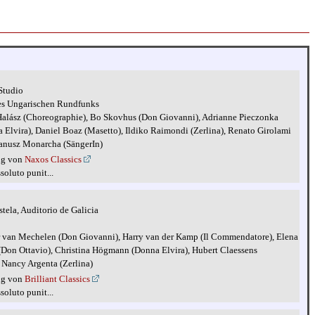
Studio
des Ungarischen Rundfunks
 Halász (Choreographie), Bo Skovhus (Don Giovanni), Adrianne Pieczonka
Elvira), Daniel Boaz (Masetto), Ildiko Raimondi (Zerlina), Renato Girolami
 Janusz Monarcha (SängerIn)
ng von
Naxos Classics
ssoluto punit...
ela, Auditorio de Galicia
er van Mechelen (Don Giovanni), Harry van der Kamp (Il Commendatore), Elena
Don Ottavio), Christina Högmann (Donna Elvira), Hubert Claessens
, Nancy Argenta (Zerlina)
ng von
Brilliant Classics
ssoluto punit...