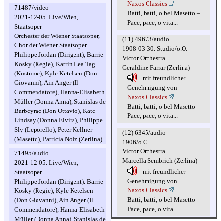
Naxos Classics
71487/video
Batti, batti, o bel Masetto –
2021-12-05. Live/Wien,
Pace, pace, o vita...
Staatsoper
Orchester der Wiener Staatsoper,
(11) 49673/audio
Chor der Wiener Staatsoper
1908-03-30. Studio/o.O.
Philippe Jordan (Dirigent), Barrie
Victor Orchestra
Kosky (Regie), Katrin Lea Tag
Geraldine Farrar (Zerlina)
(Kostüme), Kyle Ketelsen (Don
mit freundlicher
Giovanni), Ain Anger (Il
Genehmigung von
Commendatore), Hanna-Elisabeth
Naxos Classics
Müller (Donna Anna), Stanislas de
Batti, batti, o bel Masetto –
Barbeyrac (Don Ottavio), Kate
Pace, pace, o vita...
Lindsay (Donna Elvira), Philippe
Sly (Leporello), Peter Kellner
(12) 6345/audio
(Masetto), Patricia Nolz (Zerlina)
1906/o.O.
Victor Orchestra
71495/audio
Marcella Sembrich (Zerlina)
2021-12-05. Live/Wien,
mit freundlicher
Staatsoper
Genehmigung von
Philippe Jordan (Dirigent), Barrie
Naxos Classics
Kosky (Regie), Kyle Ketelsen
Batti, batti, o bel Masetto –
(Don Giovanni), Ain Anger (Il
Pace, pace, o vita...
Commendatore), Hanna-Elisabeth
Müller (Donna Anna), Stanislas de