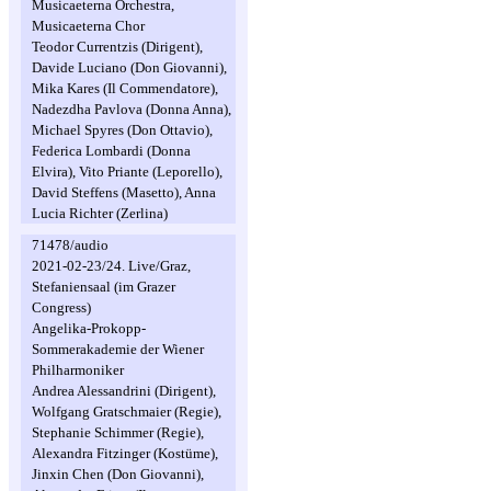
Musicaeterna Orchestra,
Musicaeterna Chor
Teodor Currentzis (Dirigent),
Davide Luciano (Don Giovanni),
Mika Kares (Il Commendatore),
Nadezdha Pavlova (Donna Anna),
Michael Spyres (Don Ottavio),
Federica Lombardi (Donna
Elvira), Vito Priante (Leporello),
David Steffens (Masetto), Anna
Lucia Richter (Zerlina)
71478/audio
2021-02-23/24. Live/Graz,
Stefaniensaal (im Grazer
Congress)
Angelika-Prokopp-
Sommerakademie der Wiener
Philharmoniker
Andrea Alessandrini (Dirigent),
Wolfgang Gratschmaier (Regie),
Stephanie Schimmer (Regie),
Alexandra Fitzinger (Kostüme),
Jinxin Chen (Don Giovanni),