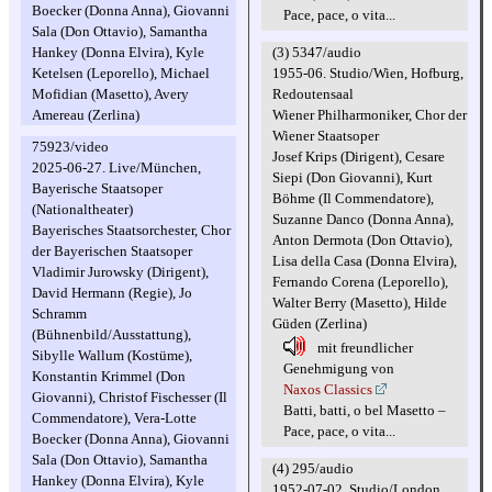
Boecker (Donna Anna), Giovanni
Pace, pace, o vita...
Sala (Don Ottavio), Samantha
(3) 5347/audio
Hankey (Donna Elvira), Kyle
1955-06. Studio/Wien, Hofburg,
Ketelsen (Leporello), Michael
Redoutensaal
Mofidian (Masetto), Avery
Wiener Philharmoniker, Chor der
Amereau (Zerlina)
Wiener Staatsoper
75923/video
Josef Krips (Dirigent), Cesare
2025-06-27. Live/München,
Siepi (Don Giovanni), Kurt
Bayerische Staatsoper
Böhme (Il Commendatore),
(Nationaltheater)
Suzanne Danco (Donna Anna),
Bayerisches Staatsorchester, Chor
Anton Dermota (Don Ottavio),
der Bayerischen Staatsoper
Lisa della Casa (Donna Elvira),
Vladimir Jurowsky (Dirigent),
Fernando Corena (Leporello),
David Hermann (Regie), Jo
Walter Berry (Masetto), Hilde
Schramm
Güden (Zerlina)
(Bühnenbild/Ausstattung),
mit freundlicher
Sibylle Wallum (Kostüme),
Genehmigung von
Konstantin Krimmel (Don
Naxos Classics
Giovanni), Christof Fischesser (Il
Batti, batti, o bel Masetto –
Commendatore), Vera-Lotte
Pace, pace, o vita...
Boecker (Donna Anna), Giovanni
Sala (Don Ottavio), Samantha
(4) 295/audio
Hankey (Donna Elvira), Kyle
1952-07-02. Studio/London,