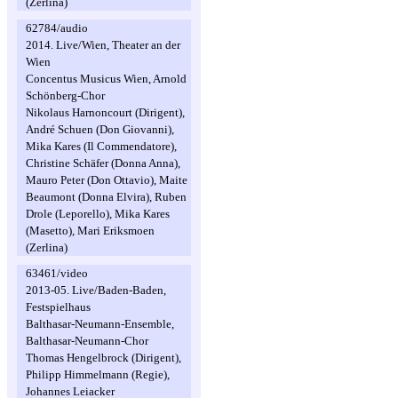
(Zerlina)
62784/audio
2014. Live/Wien, Theater an der
Wien
Concentus Musicus Wien, Arnold
Schönberg-Chor
Nikolaus Harnoncourt (Dirigent),
André Schuen (Don Giovanni),
Mika Kares (Il Commendatore),
Christine Schäfer (Donna Anna),
Mauro Peter (Don Ottavio), Maite
Beaumont (Donna Elvira), Ruben
Drole (Leporello), Mika Kares
(Masetto), Mari Eriksmoen
(Zerlina)
63461/video
2013-05. Live/Baden-Baden,
Festspielhaus
Balthasar-Neumann-Ensemble,
Balthasar-Neumann-Chor
Thomas Hengelbrock (Dirigent),
Philipp Himmelmann (Regie),
Johannes Leiacker