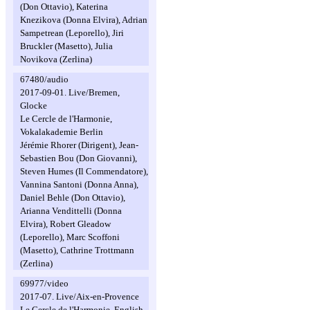
(Don Ottavio), Katerina
Knezikova (Donna Elvira), Adrian
Sampetrean (Leporello), Jiri
Bruckler (Masetto), Julia
Novikova (Zerlina)
67480/audio
2017-09-01. Live/Bremen,
Glocke
Le Cercle de l'Harmonie,
Vokalakademie Berlin
Jérémie Rhorer (Dirigent), Jean-
Sebastien Bou (Don Giovanni),
Steven Humes (Il Commendatore),
Vannina Santoni (Donna Anna),
Daniel Behle (Don Ottavio),
Arianna Vendittelli (Donna
Elvira), Robert Gleadow
(Leporello), Marc Scoffoni
(Masetto), Cathrine Trottmann
(Zerlina)
69977/video
2017-07. Live/Aix-en-Provence
Le Cercle de l'Harmonie, English