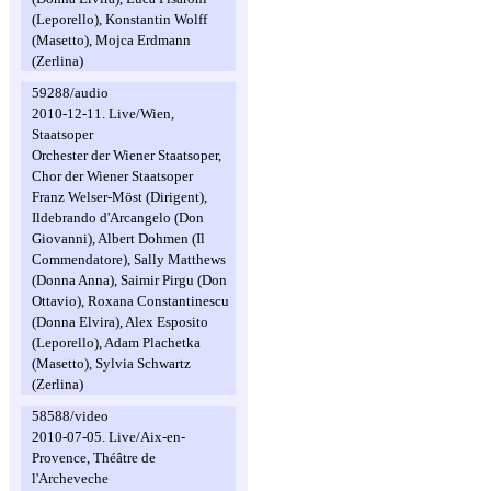
(Leporello), Konstantin Wolff
(Masetto), Mojca Erdmann
(Zerlina)
59288/audio
2010-12-11. Live/Wien,
Staatsoper
Orchester der Wiener Staatsoper,
Chor der Wiener Staatsoper
Franz Welser-Möst (Dirigent),
Ildebrando d'Arcangelo (Don
Giovanni), Albert Dohmen (Il
Commendatore), Sally Matthews
(Donna Anna), Saimir Pirgu (Don
Ottavio), Roxana Constantinescu
(Donna Elvira), Alex Esposito
(Leporello), Adam Plachetka
(Masetto), Sylvia Schwartz
(Zerlina)
58588/video
2010-07-05. Live/Aix-en-
Provence, Théâtre de
l'Archeveche