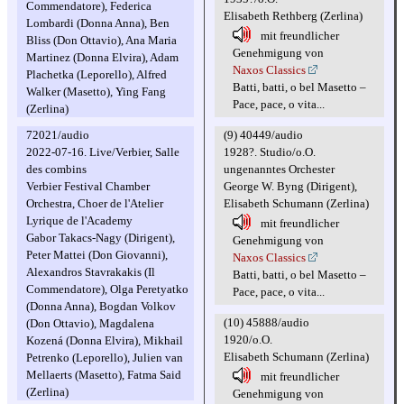
Commendatore), Federica
Elisabeth Rethberg (Zerlina)
Lombardi (Donna Anna), Ben
mit freundlicher
Bliss (Don Ottavio), Ana Maria
Genehmigung von
Martinez (Donna Elvira), Adam
Naxos Classics
Plachetka (Leporello), Alfred
Batti, batti, o bel Masetto –
Walker (Masetto), Ying Fang
Pace, pace, o vita...
(Zerlina)
(9) 40449/audio
72021/audio
1928?. Studio/o.O.
2022-07-16. Live/Verbier, Salle
ungenanntes Orchester
des combins
George W. Byng (Dirigent),
Verbier Festival Chamber
Elisabeth Schumann (Zerlina)
Orchestra, Choer de l'Atelier
Lyrique de l'Academy
mit freundlicher
Gabor Takacs-Nagy (Dirigent),
Genehmigung von
Peter Mattei (Don Giovanni),
Naxos Classics
Alexandros Stavrakakis (Il
Batti, batti, o bel Masetto –
Commendatore), Olga Peretyatko
Pace, pace, o vita...
(Donna Anna), Bogdan Volkov
(10) 45888/audio
(Don Ottavio), Magdalena
1920/o.O.
Kozená (Donna Elvira), Mikhail
Elisabeth Schumann (Zerlina)
Petrenko (Leporello), Julien van
Mellaerts (Masetto), Fatma Said
mit freundlicher
(Zerlina)
Genehmigung von