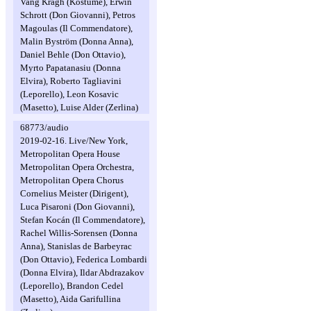
Vang Kragh (Kostüme), Erwin
Schrott (Don Giovanni), Petros
Magoulas (Il Commendatore),
Malin Byström (Donna Anna),
Daniel Behle (Don Ottavio),
Myrto Papatanasiu (Donna
Elvira), Roberto Tagliavini
(Leporello), Leon Kosavic
(Masetto), Luise Alder (Zerlina)
68773/audio
2019-02-16. Live/New York,
Metropolitan Opera House
Metropolitan Opera Orchestra,
Metropolitan Opera Chorus
Cornelius Meister (Dirigent),
Luca Pisaroni (Don Giovanni),
Stefan Kocán (Il Commendatore),
Rachel Willis-Sorensen (Donna
Anna), Stanislas de Barbeyrac
(Don Ottavio), Federica Lombardi
(Donna Elvira), Ildar Abdrazakov
(Leporello), Brandon Cedel
(Masetto), Aida Garifullina