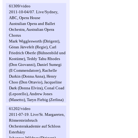
61309/video
2011-10-04/07. Live/Sydney,
ABC, Opera House
Australian Opera and Ballet
Orchestra, Australian Opera
Chorus
Mark Wigglesworth (Dirigent),
Göran Järvefelt (Regie), Carl
Friedrich Oberle (Bühnenbild und
Kostüme), Teddy Tahu Rhodes
(Don Giovanni), Daniel Sumegi
(Il Commendatore), Rachelle
Durkin (Donna Anna), Henry
Choo (Don Ottavio), Jacqueline
Dark (Donna Elvira), Conal Coad
(Leporello), Andrew Jones
(Masetto), Taryn Fiebig (Zerlina)
61202/video
2011-07-19. Live/St. Margareten,
Römersteinbruch
Orchesterakademie auf Schloss
Esterházy
Johannes Wildner (Dirigent),