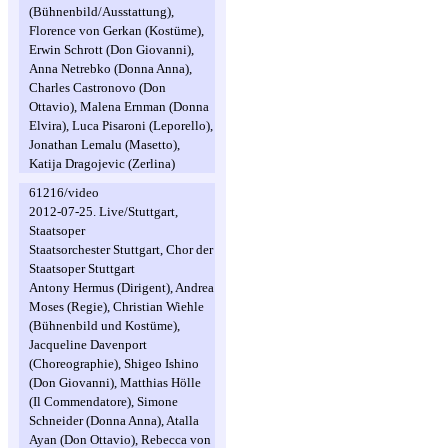
(Bühnenbild/Ausstattung),
Florence von Gerkan (Kostüme),
Erwin Schrott (Don Giovanni),
Anna Netrebko (Donna Anna),
Charles Castronovo (Don
Ottavio), Malena Ernman (Donna
Elvira), Luca Pisaroni (Leporello),
Jonathan Lemalu (Masetto),
Katija Dragojevic (Zerlina)
61216/video
2012-07-25. Live/Stuttgart,
Staatsoper
Staatsorchester Stuttgart, Chor der
Staatsoper Stuttgart
Antony Hermus (Dirigent), Andrea
Moses (Regie), Christian Wiehle
(Bühnenbild und Kostüme),
Jacqueline Davenport
(Choreographie), Shigeo Ishino
(Don Giovanni), Matthias Hölle
(Il Commendatore), Simone
Schneider (Donna Anna), Atalla
Ayan (Don Ottavio), Rebecca von