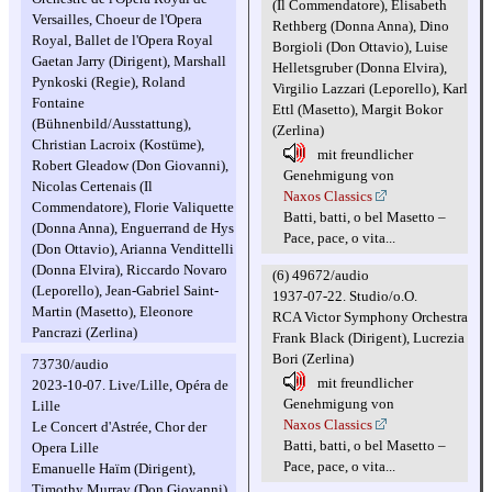
(Il Commendatore), Elisabeth
Versailles, Choeur de l'Opera
Rethberg (Donna Anna), Dino
Royal, Ballet de l'Opera Royal
Borgioli (Don Ottavio), Luise
Gaetan Jarry (Dirigent), Marshall
Helletsgruber (Donna Elvira),
Pynkoski (Regie), Roland
Virgilio Lazzari (Leporello), Karl
Fontaine
Ettl (Masetto), Margit Bokor
(Bühnenbild/Ausstattung),
(Zerlina)
Christian Lacroix (Kostüme),
mit freundlicher
Robert Gleadow (Don Giovanni),
Genehmigung von
Nicolas Certenais (Il
Naxos Classics
Commendatore), Florie Valiquette
Batti, batti, o bel Masetto –
(Donna Anna), Enguerrand de Hys
Pace, pace, o vita...
(Don Ottavio), Arianna Vendittelli
(Donna Elvira), Riccardo Novaro
(6) 49672/audio
(Leporello), Jean-Gabriel Saint-
1937-07-22. Studio/o.O.
Martin (Masetto), Eleonore
RCA Victor Symphony Orchestra
Pancrazi (Zerlina)
Frank Black (Dirigent), Lucrezia
Bori (Zerlina)
73730/audio
mit freundlicher
2023-10-07. Live/Lille, Opéra de
Genehmigung von
Lille
Naxos Classics
Le Concert d'Astrée, Chor der
Batti, batti, o bel Masetto –
Opera Lille
Pace, pace, o vita...
Emanuelle Haïm (Dirigent),
Timothy Murray (Don Giovanni),