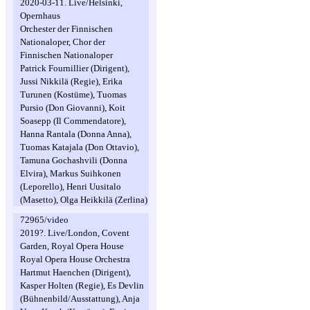
2020-03-11. Live/Helsinki,
Opernhaus
Orchester der Finnischen
Nationaloper, Chor der
Finnischen Nationaloper
Patrick Fournillier (Dirigent),
Jussi Nikkilä (Regie), Erika
Turunen (Kostüme), Tuomas
Pursio (Don Giovanni), Koit
Soasepp (Il Commendatore),
Hanna Rantala (Donna Anna),
Tuomas Katajala (Don Ottavio),
Tamuna Gochashvili (Donna
Elvira), Markus Suihkonen
(Leporello), Henri Uusitalo
(Masetto), Olga Heikkilä (Zerlina)
72965/video
2019?. Live/London, Covent
Garden, Royal Opera House
Royal Opera House Orchestra
Hartmut Haenchen (Dirigent),
Kasper Holten (Regie), Es Devlin
(Bühnenbild/Ausstattung), Anja