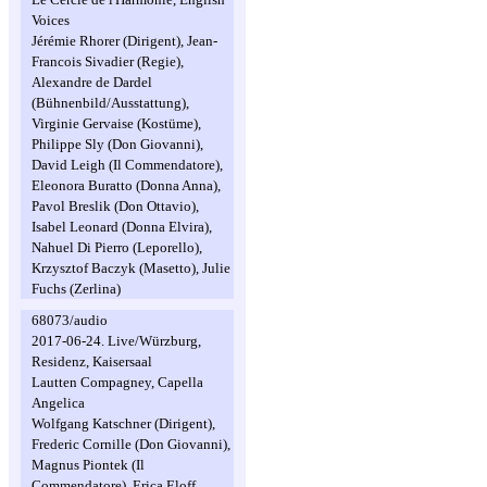
Voices
Jérémie Rhorer (Dirigent), Jean-
Francois Sivadier (Regie),
Alexandre de Dardel
(Bühnenbild/Ausstattung),
Virginie Gervaise (Kostüme),
Philippe Sly (Don Giovanni),
David Leigh (Il Commendatore),
Eleonora Buratto (Donna Anna),
Pavol Breslik (Don Ottavio),
Isabel Leonard (Donna Elvira),
Nahuel Di Pierro (Leporello),
Krzysztof Baczyk (Masetto), Julie
Fuchs (Zerlina)
68073/audio
2017-06-24. Live/Würzburg,
Residenz, Kaisersaal
Lautten Compagney, Capella
Angelica
Wolfgang Katschner (Dirigent),
Frederic Cornille (Don Giovanni),
Magnus Piontek (Il
Commendatore), Erica Eloff