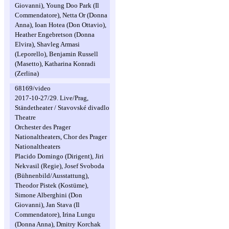
Giovanni), Young Doo Park (Il
Commendatore), Netta Or (Donna
Anna), Ioan Hotea (Don Ottavio),
Heather Engebretson (Donna
Elvira), Shavleg Armasi
(Leporello), Benjamin Russell
(Masetto), Katharina Konradi
(Zerlina)
68169/video
2017-10-27/29. Live/Prag,
Ständetheater / Stavovské divadlo
Theatre
Orchester des Prager
Nationaltheaters, Chor des Prager
Nationaltheaters
Placido Domingo (Dirigent), Jiri
Nekvasil (Regie), Josef Svoboda
(Bühnenbild/Ausstattung),
Theodor Pistek (Kostüme),
Simone Alberghini (Don
Giovanni), Jan Stava (Il
Commendatore), Irina Lungu
(Donna Anna), Dmitry Korchak