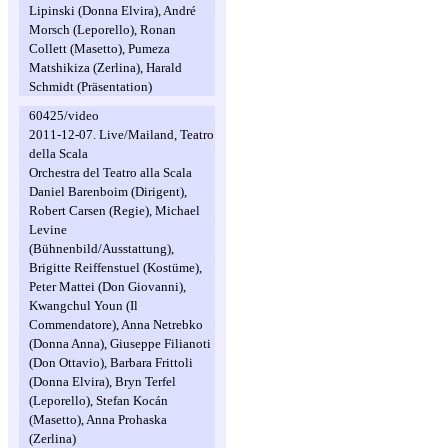
Lipinski (Donna Elvira), André
Morsch (Leporello), Ronan
Collett (Masetto), Pumeza
Matshikiza (Zerlina), Harald
Schmidt (Präsentation)
60425/video
2011-12-07. Live/Mailand, Teatro
della Scala
Orchestra del Teatro alla Scala
Daniel Barenboim (Dirigent),
Robert Carsen (Regie), Michael
Levine
(Bühnenbild/Ausstattung),
Brigitte Reiffenstuel (Kostüme),
Peter Mattei (Don Giovanni),
Kwangchul Youn (Il
Commendatore), Anna Netrebko
(Donna Anna), Giuseppe Filianoti
(Don Ottavio), Barbara Frittoli
(Donna Elvira), Bryn Terfel
(Leporello), Stefan Kocán
(Masetto), Anna Prohaska
(Zerlina)