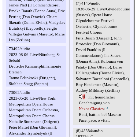
(7) 4145/audio
James Platt (Il Commendatore),
1936-06-29. Live/Glyndebourne
Emöke Barath (Donna Anna), Eric
(Sussex), Opera House
Ferring (Don Ottavio), Chiara
Glyndebourne Festival
Skerath (Donna Elvira), Vladyslav
Orchestra, Glyndebourne
Buialskyi (Leporello), Sergio
Festival Chorus
Villegas Galvain (Masetto), Marie
Fritz Busch (Dirigent), John
Lys (Zerlina)
Brownlee (Don Giovanni),
73492/audio
David Franklin (Il
2023-08-06. Live/Nürnberg, St.
Commendatore), Ina Souez
Sebald
(Donna Anna), Koloman von
Deutsche Kammerphilharmonie
Pataky (Don Ottavio), Luise
Bremen
Helletsgruber (Donna Elvira),
Tarmo Peltokoski (Dirigent),
Salvatore Baccaloni (Leporello),
Siobhan Stagg (Sopran)
Roy Henderson (Masetto),
Audrey Mildmay (Zerlina)
73062/audio
mit freundlicher
2023-05-20. Live/New York,
Genehmigung von
Metropolitan Opera House
Naxos Classics
Metropolitan Opera Orchestra,
Batti, batti, o bel Masetto –
Metropolitan Opera Chorus
Pace, pace, o vita...
Nathalie Stutzmann (Dirigent),
Peter Mattei (Don Giovanni),
(8) 48384/audio
Alexander Tsymbalyuk (Il
1935?/o.O.