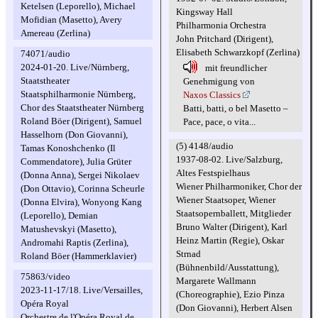
Ketelsen (Leporello), Michael
Kingsway Hall
Mofidian (Masetto), Avery
Philharmonia Orchestra
Amereau (Zerlina)
John Pritchard (Dirigent),
Elisabeth Schwarzkopf (Zerlina)
74071/audio
2024-01-20. Live/Nürnberg,
mit freundlicher
Staatstheater
Genehmigung von
Staatsphilharmonie Nürnberg,
Naxos Classics
Chor des Staatstheater Nürnberg
Batti, batti, o bel Masetto –
Roland Böer (Dirigent), Samuel
Pace, pace, o vita...
Hasselhorn (Don Giovanni),
(5) 4148/audio
Tamas Konoshchenko (Il
1937-08-02. Live/Salzburg,
Commendatore), Julia Grüter
Altes Festspielhaus
(Donna Anna), Sergei Nikolaev
Wiener Philharmoniker, Chor der
(Don Ottavio), Corinna Scheurle
Wiener Staatsoper, Wiener
(Donna Elvira), Wonyong Kang
Staatsopernballett, Mitglieder
(Leporello), Demian
Bruno Walter (Dirigent), Karl
Matushevskyi (Masetto),
Heinz Martin (Regie), Oskar
Andromahi Raptis (Zerlina),
Strnad
Roland Böer (Hammerklavier)
(Bühnenbild/Ausstattung),
75863/video
Margarete Wallmann
2023-11-17/18. Live/Versailles,
(Choreographie), Ezio Pinza
Opéra Royal
(Don Giovanni), Herbert Alsen
Orchestre de l'Opéra Royal de