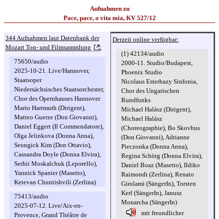
Aufnahmen zu
Pace, pace, o vita mia, KV 527/12
344 Aufnahmen laut Datenbank der
Derzeit online verfügbar:
Mozart Ton- und Filmsammlung
:
(1) 42134/audio
75650/audio
2000-11. Studio/Budapest,
2025-10-21. Live/Hannover,
Phoenix Studio
Staatsoper
Nicolaus Esterhazy Sinfonia,
Niedersächsisches Staatsorchester,
Chor des Ungarischen
Chor des Opernhauses Hannover
Rundfunks
Mario Hartmuth (Dirigent),
Michael Halász (Dirigent),
Matteo Guerze (Don Giovanni),
Michael Halász
Daniel Eggert (Il Commendatore),
(Choreographie), Bo Skovhus
Olga Jelinkova (Donna Anna),
(Don Giovanni), Adrianne
Seungick Kim (Don Ottavio),
Pieczonka (Donna Anna),
Cassandra Doyle (Donna Elvira),
Regina Schörg (Donna Elvira),
Serhii Moskalchuk (Leporello),
Daniel Boaz (Masetto), Ildiko
Yannick Spanier (Masetto),
Raimondi (Zerlina), Renato
Ketevan Chuntishvili (Zerlina)
Girolami (SängerIn), Torsten
Kerl (SängerIn), Janusz
75413/audio
Monarcha (SängerIn)
2025-07-12. Live/Aix-en-
mit freundlicher
Provence, Grand Théâtre de