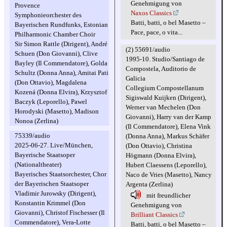
Genehmigung von
Provence
Naxos Classics
Symphonieorchester des
Batti, batti, o bel Masetto –
Bayerischen Rundfunks, Estonian
Pace, pace, o vita...
Philharmonic Chamber Choir
Sir Simon Rattle (Dirigent), André
(2) 55691/audio
Schuen (Don Giovanni), Clive
1995-10. Studio/Santiago de
Bayley (Il Commendatore), Golda
Compostela, Auditorio de
Schultz (Donna Anna), Amitai Pati
Galicia
(Don Ottavio), Magdalena
Collegium Compostellanum
Kozená (Donna Elvira), Krzysztof
Sigiswald Kuijken (Dirigent),
Baczyk (Leporello), Pawel
Werner van Mechelen (Don
Horodyski (Masetto), Madison
Giovanni), Harry van der Kamp
Nonoa (Zerlina)
(Il Commendatore), Elena Vink
75339/audio
(Donna Anna), Markus Schäfer
2025-06-27. Live/München,
(Don Ottavio), Christina
Bayerische Staatsoper
Högmann (Donna Elvira),
(Nationaltheater)
Hubert Claessens (Leporello),
Bayerisches Staatsorchester, Chor
Naco de Vries (Masetto), Nancy
der Bayerischen Staatsoper
Argenta (Zerlina)
Vladimir Jurowsky (Dirigent),
mit freundlicher
Konstantin Krimmel (Don
Genehmigung von
Giovanni), Christof Fischesser (Il
Brilliant Classics
Commendatore), Vera-Lotte
Batti, batti, o bel Masetto –