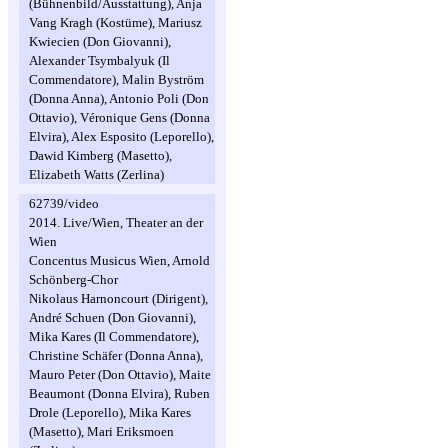
(Bühnenbild/Ausstattung), Anja
Vang Kragh (Kostüme), Mariusz
Kwiecien (Don Giovanni),
Alexander Tsymbalyuk (Il
Commendatore), Malin Byström
(Donna Anna), Antonio Poli (Don
Ottavio), Véronique Gens (Donna
Elvira), Alex Esposito (Leporello),
Dawid Kimberg (Masetto),
Elizabeth Watts (Zerlina)
62739/video
2014. Live/Wien, Theater an der
Wien
Concentus Musicus Wien, Arnold
Schönberg-Chor
Nikolaus Harnoncourt (Dirigent),
André Schuen (Don Giovanni),
Mika Kares (Il Commendatore),
Christine Schäfer (Donna Anna),
Mauro Peter (Don Ottavio), Maite
Beaumont (Donna Elvira), Ruben
Drole (Leporello), Mika Kares
(Masetto), Mari Eriksmoen