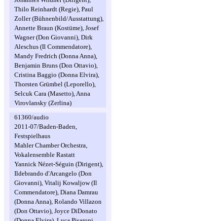
Thilo Reinhardt (Regie), Paul
Zoller (Bühnenbild/Ausstattung),
Annette Braun (Kostüme), Josef
Wagner (Don Giovanni), Dirk
Aleschus (Il Commendatore),
Mandy Fredrich (Donna Anna),
Benjamin Bruns (Don Ottavio),
Cristina Baggio (Donna Elvira),
Thorsten Grümbel (Leporello),
Selcuk Cara (Masetto), Anna
Virovlansky (Zerlina)
61360/audio
2011-07/Baden-Baden,
Festspielhaus
Mahler Chamber Orchestra,
Vokalensemble Rastatt
Yannick Nézet-Séguin (Dirigent),
Ildebrando d'Arcangelo (Don
Giovanni), Vitalij Kowaljow (Il
Commendatore), Diana Damrau
(Donna Anna), Rolando Villazon
(Don Ottavio), Joyce DiDonato
(Donna Elvira), Luca Pisaroni