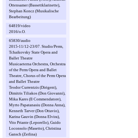
Ottensamer (Bassettklarinette),
Stephan Koncz (Musikalische
Bearbeitung)
64819/video
2016/o.O.
65830/audio
2015-11/12-23/07. Studio/Perm,
Tchaikovsky State Opera and
Ballet Theatre
Musicaeterna Orchestra, Orchestra
of the Perm Opera and Ballet
Theatre, Chorus of the Perm Opera
and Ballet Theatre
Teodor Currentzis (Dirigent),
Dimitris Tiliakos (Don Giovanni),
Mika Kares (Il Commendatore),
Myrto Papatanasiu (Donna Anna),
Kenneth Tarver (Don Ottavio),
Karina Gauvin (Donna Elvira),
Vito Priante (Leporello), Guido
Loconsolo (Masetto), Christina
Gansch (Zerlina)