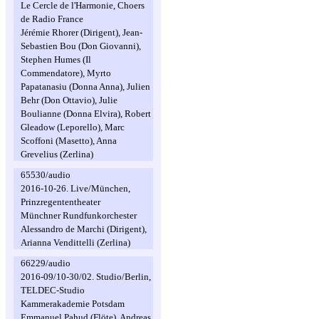
Le Cercle de l'Harmonie, Choers
de Radio France
Jérémie Rhorer (Dirigent), Jean-
Sebastien Bou (Don Giovanni),
Stephen Humes (Il
Commendatore), Myrto
Papatanasiu (Donna Anna), Julien
Behr (Don Ottavio), Julie
Boulianne (Donna Elvira), Robert
Gleadow (Leporello), Marc
Scoffoni (Masetto), Anna
Grevelius (Zerlina)
65530/audio
2016-10-26. Live/München,
Prinzregententheater
Münchner Rundfunkorchester
Alessandro de Marchi (Dirigent),
Arianna Vendittelli (Zerlina)
66229/audio
2016-09/10-30/02. Studio/Berlin,
TELDEC-Studio
Kammerakademie Potsdam
Emmanuel Pahud (Flöte), Andreas