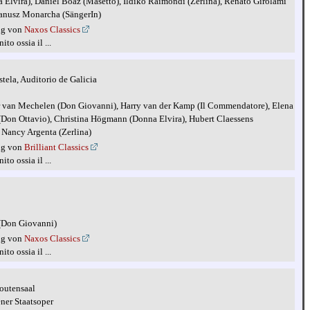
Elvira), Daniel Boaz (Masetto), Ildiko Raimondi (Zerlina), Renato Girolami
 Janusz Monarcha (SängerIn)
ng von
Naxos Classics
to ossia il ...
ela, Auditorio de Galicia
er van Mechelen (Don Giovanni), Harry van der Kamp (Il Commendatore), Elena
Don Ottavio), Christina Högmann (Donna Elvira), Hubert Claessens
, Nancy Argenta (Zerlina)
ng von
Brilliant Classics
to ossia il ...
 (Don Giovanni)
ng von
Naxos Classics
to ossia il ...
outensaal
ner Staatsoper