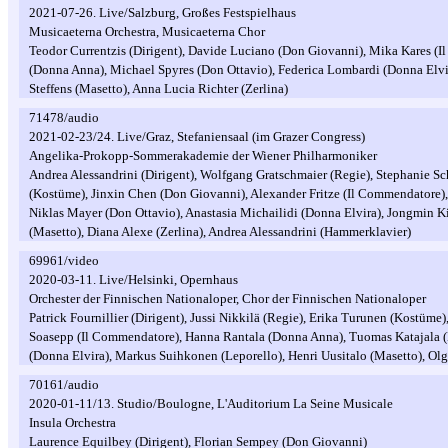
2021-07-26. Live/Salzburg, Großes Festspielhaus
Musicaeterna Orchestra, Musicaeterna Chor
Teodor Currentzis (Dirigent), Davide Luciano (Don Giovanni), Mika Kares (
(Donna Anna), Michael Spyres (Don Ottavio), Federica Lombardi (Donna Elvira
Steffens (Masetto), Anna Lucia Richter (Zerlina)
71478/audio
2021-02-23/24. Live/Graz, Stefaniensaal (im Grazer Congress)
Angelika-Prokopp-Sommerakademie der Wiener Philharmoniker
Andrea Alessandrini (Dirigent), Wolfgang Gratschmaier (Regie), Stephanie Sc
(Kostüme), Jinxin Chen (Don Giovanni), Alexander Fritze (Il Commendatore)
Niklas Mayer (Don Ottavio), Anastasia Michailidi (Donna Elvira), Jongmin Ki
(Masetto), Diana Alexe (Zerlina), Andrea Alessandrini (Hammerklavier)
69961/video
2020-03-11. Live/Helsinki, Opernhaus
Orchester der Finnischen Nationaloper, Chor der Finnischen Nationaloper
Patrick Fournillier (Dirigent), Jussi Nikkilä (Regie), Erika Turunen (Kostüm
Soasepp (Il Commendatore), Hanna Rantala (Donna Anna), Tuomas Katajala 
(Donna Elvira), Markus Suihkonen (Leporello), Henri Uusitalo (Masetto), Olg
70161/audio
2020-01-11/13. Studio/Boulogne, L'Auditorium La Seine Musicale
Insula Orchestra
Laurence Equilbey (Dirigent), Florian Sempey (Don Giovanni)