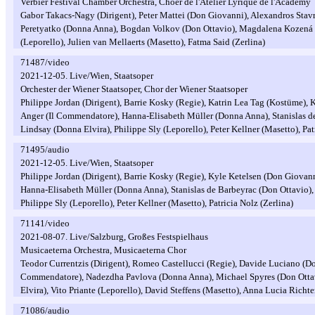
Verbier Festival Chamber Orchestra, Choer de l'Atelier Lyrique de l'Academy
Gabor Takacs-Nagy (Dirigent), Peter Mattei (Don Giovanni), Alexandros Stav
Peretyatko (Donna Anna), Bogdan Volkov (Don Ottavio), Magdalena Kozená 
(Leporello), Julien van Mellaerts (Masetto), Fatma Said (Zerlina)
71487/video
2021-12-05. Live/Wien, Staatsoper
Orchester der Wiener Staatsoper, Chor der Wiener Staatsoper
Philippe Jordan (Dirigent), Barrie Kosky (Regie), Katrin Lea Tag (Kostüme),
Anger (Il Commendatore), Hanna-Elisabeth Müller (Donna Anna), Stanislas d
Lindsay (Donna Elvira), Philippe Sly (Leporello), Peter Kellner (Masetto), Pat
71495/audio
2021-12-05. Live/Wien, Staatsoper
Philippe Jordan (Dirigent), Barrie Kosky (Regie), Kyle Ketelsen (Don Giovan
Hanna-Elisabeth Müller (Donna Anna), Stanislas de Barbeyrac (Don Ottavio),
Philippe Sly (Leporello), Peter Kellner (Masetto), Patricia Nolz (Zerlina)
71141/video
2021-08-07. Live/Salzburg, Großes Festspielhaus
Musicaeterna Orchestra, Musicaeterna Chor
Teodor Currentzis (Dirigent), Romeo Castellucci (Regie), Davide Luciano (Do
Commendatore), Nadezdha Pavlova (Donna Anna), Michael Spyres (Don Otta
Elvira), Vito Priante (Leporello), David Steffens (Masetto), Anna Lucia Richter
71086/audio