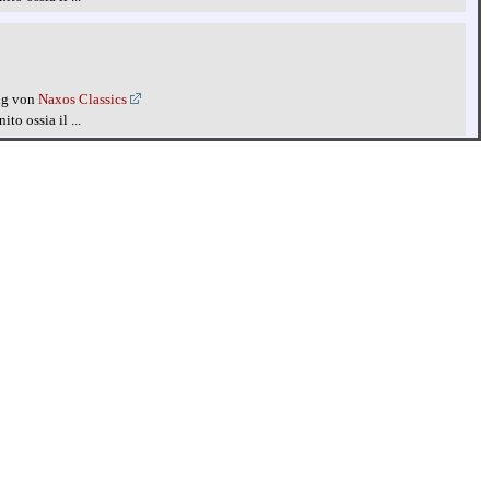
ng von
Naxos Classics
to ossia il ...