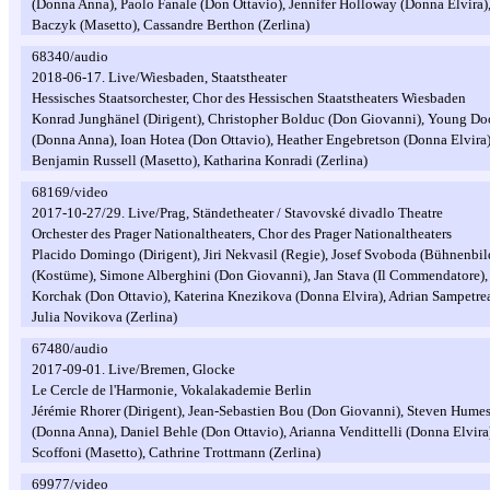
(Donna Anna), Paolo Fanale (Don Ottavio), Jennifer Holloway (Donna Elvira),
Baczyk (Masetto), Cassandre Berthon (Zerlina)
68340/audio
2018-06-17. Live/Wiesbaden, Staatstheater
Hessisches Staatsorchester, Chor des Hessischen Staatstheaters Wiesbaden
Konrad Junghänel (Dirigent), Christopher Bolduc (Don Giovanni), Young Doo
(Donna Anna), Ioan Hotea (Don Ottavio), Heather Engebretson (Donna Elvira)
Benjamin Russell (Masetto), Katharina Konradi (Zerlina)
68169/video
2017-10-27/29. Live/Prag, Ständetheater / Stavovské divadlo Theatre
Orchester des Prager Nationaltheaters, Chor des Prager Nationaltheaters
Placido Domingo (Dirigent), Jiri Nekvasil (Regie), Josef Svoboda (Bühnenbil
(Kostüme), Simone Alberghini (Don Giovanni), Jan Stava (Il Commendatore),
Korchak (Don Ottavio), Katerina Knezikova (Donna Elvira), Adrian Sampetrean
Julia Novikova (Zerlina)
67480/audio
2017-09-01. Live/Bremen, Glocke
Le Cercle de l'Harmonie, Vokalakademie Berlin
Jérémie Rhorer (Dirigent), Jean-Sebastien Bou (Don Giovanni), Steven Hume
(Donna Anna), Daniel Behle (Don Ottavio), Arianna Vendittelli (Donna Elvira
Scoffoni (Masetto), Cathrine Trottmann (Zerlina)
69977/video