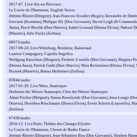
2017-07. Live/Aix-en-Provence
Le Cercle de l'Harmonie, English Voices
Jérémie Rhorer (Dirigent), Jean-Francois Sivadier (Regie), Alexandre de Dard
Gervaise (Kostüme), Philippe Sly (Don Giovanni), David Leigh (Il Commenda
Anna), Pavol Breslik (Don Ottavio), Isabel Leonard (Donna Elvira), Nahuel Di
(Masetto), Julie Fuchs (Zerlina)
68073/audio
2017-06-24. Live/Würzburg, Residenz, Kaisersaal
Lautten Compagney, Capella Angelica
Wolfgang Katschner (Dirigent), Frederic Cornille (Don Giovanni), Magnus Pi
(Donna Anna), Patrick Grahl (Don Ottavio), Nina Bernsteiner (Donna Elvira)
Piontek (Masetto), Hanna Herfurtner (Zerlina)
65944/audio
2017-01-29. Live/Wien, Staatsoper
Orchester der Wiener Staatsoper, Chor der Wiener Staatsoper
Adam Fischer (Dirigent), Simon Keenlyside (Don Giovanni), Irina Lungu (D
Ottavio), Dorothea Röschmann (Donna Elvira), Erwin Schrott (Leporello), Ma
(Zerlina)
67459/audio
2016-12. Live/Paris, Théâtre des Champs-Elysées
Le Cercle de l'Harmonie, Choers de Radio France
Jérémie Rhorer (Dirigent), Jean-Sebastien Bou (Don Giovanni), Stephen Hum