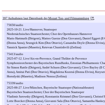
397 Aufnahmen laut Datenbank der
Mozart Ton- und Filmsammlung
:
75650/audio
2025-10-21. Live/Hannover, Staatsoper
Niedersächsisches Staatsorchester, Chor des Opernhauses Hannover
Mario Hartmuth (Dirigent), Matteo Guerze (Don Giovanni), Daniel Eggert (I
(Donna Anna), Seungick Kim (Don Ottavio), Cassandra Doyle (Donna Elvira),
Yannick Spanier (Masetto), Ketevan Chuntishvili (Zerlina)
75413/audio
2025-07-12. Live/Aix-en-Provence, Grand Théâtre de Provence
Symphonieorchester des Bayerischen Rundfunks, Estonian Philharmonic Ch
Sir Simon Rattle (Dirigent), André Schuen (Don Giovanni), Clive Bayley (I
Anna), Amitai Pati (Don Ottavio), Magdalena Kozená (Donna Elvira), Krzyszt
Horodyski (Masetto), Madison Nonoa (Zerlina)
75339/audio
2025-06-27. Live/München, Bayerische Staatsoper (Nationaltheater)
Bayerisches Staatsorchester, Chor der Bayerischen Staatsoper
Vladimir Jurowsky (Dirigent), Konstantin Krimmel (Don Giovanni), Christof 
Lotte Boecker (Donna Anna), Giovanni Sala (Don Ottavio), Samantha Hankey 