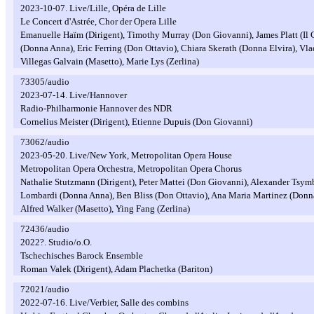
2023-10-07. Live/Lille, Opéra de Lille
Le Concert d'Astrée, Chor der Opera Lille
Emanuelle Haïm (Dirigent), Timothy Murray (Don Giovanni), James Platt (I
(Donna Anna), Eric Ferring (Don Ottavio), Chiara Skerath (Donna Elvira), Vla
Villegas Galvain (Masetto), Marie Lys (Zerlina)
73305/audio
2023-07-14. Live/Hannover
Radio-Philharmonie Hannover des NDR
Cornelius Meister (Dirigent), Etienne Dupuis (Don Giovanni)
73062/audio
2023-05-20. Live/New York, Metropolitan Opera House
Metropolitan Opera Orchestra, Metropolitan Opera Chorus
Nathalie Stutzmann (Dirigent), Peter Mattei (Don Giovanni), Alexander Tsym
Lombardi (Donna Anna), Ben Bliss (Don Ottavio), Ana Maria Martinez (Donna
Alfred Walker (Masetto), Ying Fang (Zerlina)
72436/audio
2022?. Studio/o.O.
Tschechisches Barock Ensemble
Roman Valek (Dirigent), Adam Plachetka (Bariton)
72021/audio
2022-07-16. Live/Verbier, Salle des combins