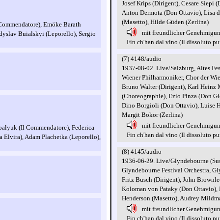
Josef Krips (Dirigent), Cesare Siep
Anton Dermota (Don Ottavio), Lisa d
(Masetto), Hilde Güden (Zerlina)
l Commendatore), Emöke Barath
mit freundlicher Genehmigu
dyslav Buialskyi (Leporello), Sergio
Fin ch'han dal vino (Il dissoluto puni
(7) 4148/audio
1937-08-02. Live/Salzburg, Altes Fe
Wiener Philharmoniker, Chor der Wien
Bruno Walter (Dirigent), Karl Heinz
(Choreographie), Ezio Pinza (Don Gi
Dino Borgioli (Don Ottavio), Luise He
Margit Bokor (Zerlina)
mit freundlicher Genehmigu
balyuk (Il Commendatore), Federica
Fin ch'han dal vino (Il dissoluto puni
 Elvira), Adam Plachetka (Leporello),
(8) 4145/audio
1936-06-29. Live/Glyndebourne (Sus
Glyndebourne Festival Orchestra, G
Fritz Busch (Dirigent), John Brownl
Koloman von Pataky (Don Ottavio), L
Henderson (Masetto), Audrey Mildma
mit freundlicher Genehmigu
Fin ch'han dal vino (Il dissoluto puni