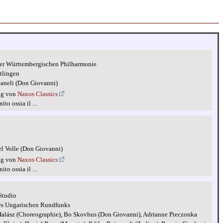
er Württembergischen Philharmonie
tlingen
taneli (Don Giovanni)
ng von
Naxos Classics
to ossia il ...
l Volle (Don Giovanni)
ng von
Naxos Classics
to ossia il ...
Studio
des Ungarischen Rundfunks
 Halász (Choreographie), Bo Skovhus (Don Giovanni), Adrianne Pieczonka