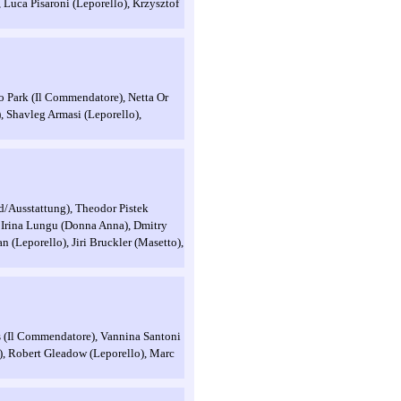
 Luca Pisaroni (Leporello), Krzysztof
 Park (Il Commendatore), Netta Or
, Shavleg Armasi (Leporello),
d/Ausstattung), Theodor Pistek
 Irina Lungu (Donna Anna), Dmitry
 (Leporello), Jiri Bruckler (Masetto),
s (Il Commendatore), Vannina Santoni
), Robert Gleadow (Leporello), Marc