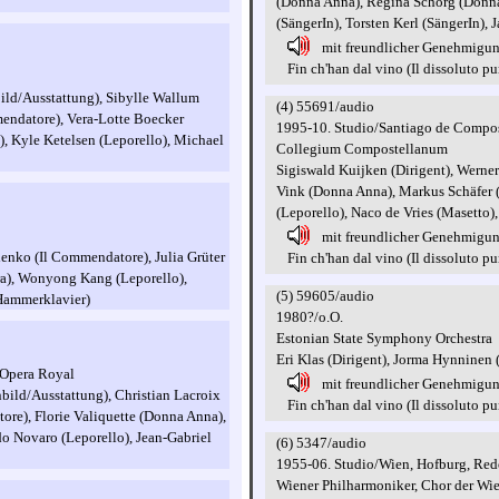
(Donna Anna), Regina Schörg (Donna 
(SängerIn), Torsten Kerl (SängerIn),
mit freundlicher Genehmigu
Fin ch'han dal vino (Il dissoluto puni
ild/Ausstattung), Sibylle Wallum
(4) 55691/audio
mendatore), Vera-Lotte Boecker
1995-10. Studio/Santiago de Compost
, Kyle Ketelsen (Leporello), Michael
Collegium Compostellanum
Sigiswald Kuijken (Dirigent), Wern
Vink (Donna Anna), Markus Schäfer (
(Leporello), Naco de Vries (Masetto)
mit freundlicher Genehmigu
enko (Il Commendatore), Julia Grüter
Fin ch'han dal vino (Il dissoluto puni
ra), Wonyong Kang (Leporello),
(5) 59605/audio
Hammerklavier)
1980?/o.O.
Estonian State Symphony Orchestra
Eri Klas (Dirigent), Jorma Hynninen
l'Opera Royal
mit freundlicher Genehmigu
bild/Ausstattung), Christian Lacroix
Fin ch'han dal vino (Il dissoluto puni
re), Florie Valiquette (Donna Anna),
do Novaro (Leporello), Jean-Gabriel
(6) 5347/audio
1955-06. Studio/Wien, Hofburg, Red
Wiener Philharmoniker, Chor der Wie