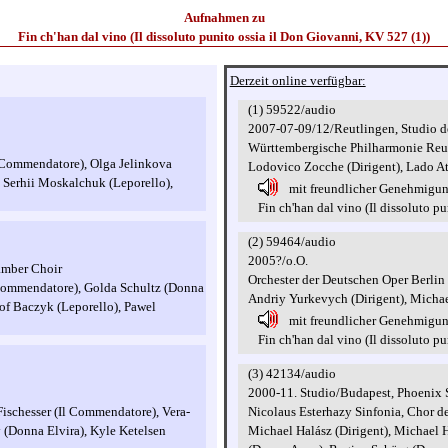
Aufnahmen zu
Fin ch'han dal vino (Il dissoluto punito ossia il Don Giovanni, KV 527 (1))
Derzeit online verfügbar:
(1) 59522/audio
2007-07-09/12/Reutlingen, Studio d
Württembergische Philharmonie Reu
l Commendatore), Olga Jelinkova
Lodovico Zocche (Dirigent), Lado A
 Serhii Moskalchuk (Leporello),
mit freundlicher Genehmigu
Fin ch'han dal vino (Il dissoluto puni
(2) 59464/audio
2005?/o.O.
amber Choir
Orchester der Deutschen Oper Berlin
l Commendatore), Golda Schultz (Donna
Andriy Yurkevych (Dirigent), Michae
of Baczyk (Leporello), Pawel
mit freundlicher Genehmigu
Fin ch'han dal vino (Il dissoluto puni
(3) 42134/audio
2000-11. Studio/Budapest, Phoenix 
Nicolaus Esterhazy Sinfonia, Chor 
Fischesser (Il Commendatore), Vera-
Michael Halász (Dirigent), Michael
(Donna Elvira), Kyle Ketelsen