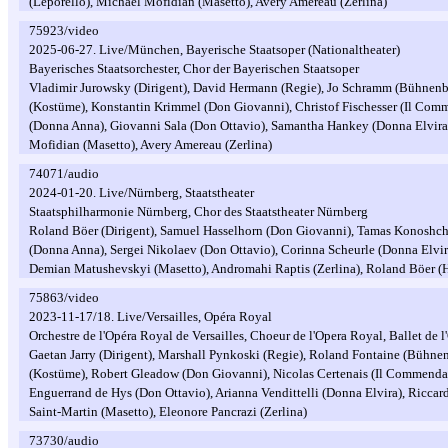
(Leporello), Michael Mofidian (Masetto), Avery Amereau (Zerlina)
75923/video
2025-06-27. Live/München, Bayerische Staatsoper (Nationaltheater)
Bayerisches Staatsorchester, Chor der Bayerischen Staatsoper
Vladimir Jurowsky (Dirigent), David Hermann (Regie), Jo Schramm (Bühnenb
(Kostüme), Konstantin Krimmel (Don Giovanni), Christof Fischesser (Il Com
(Donna Anna), Giovanni Sala (Don Ottavio), Samantha Hankey (Donna Elvira)
Mofidian (Masetto), Avery Amereau (Zerlina)
74071/audio
2024-01-20. Live/Nürnberg, Staatstheater
Staatsphilharmonie Nürnberg, Chor des Staatstheater Nürnberg
Roland Böer (Dirigent), Samuel Hasselhorn (Don Giovanni), Tamas Konoshch
(Donna Anna), Sergei Nikolaev (Don Ottavio), Corinna Scheurle (Donna Elvi
Demian Matushevskyi (Masetto), Andromahi Raptis (Zerlina), Roland Böer (
75863/video
2023-11-17/18. Live/Versailles, Opéra Royal
Orchestre de l'Opéra Royal de Versailles, Choeur de l'Opera Royal, Ballet de 
Gaetan Jarry (Dirigent), Marshall Pynkoski (Regie), Roland Fontaine (Bühnen
(Kostüme), Robert Gleadow (Don Giovanni), Nicolas Certenais (Il Commendato
Enguerrand de Hys (Don Ottavio), Arianna Vendittelli (Donna Elvira), Riccar
Saint-Martin (Masetto), Eleonore Pancrazi (Zerlina)
73730/audio