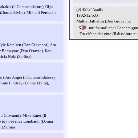
rakakis (Il Commendatore), Olga
(9) 45724/audio
(Donna Elvira), Mikhail Petrenko
1902-12/o.O.
Mattia Battistini (Don Giovanni)
mit freundlicher Genehmigu
Fin ch'han dal vino (Il dissoluto puni
 Kyle Ketelsen (Don Giovanni), Ain
e Barbeyrac (Don Ottavio), Kate
ricia Nolz (Zerlina)
ni), Ain Anger (Il Commendatore),
 Kate Lindsay (Donna Elvira),
n Giovanni), Mika Kares (Il
vio), Federica Lombardi (Donna
 (Zerlina)