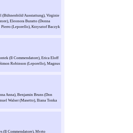
el (Bühnenbild/Ausstattung), Virginie
tore), Eleonora Buratto (Donna
 Pierro (Leporello), Krzysztof Baczyk
ontek (Il Commendatore), Erica Eloff
, Simon Robinson (Leporello), Magnus
onna Anna), Benjamin Bruns (Don
nuel Walser (Masetto), Iliana Tonka
es (Il Commendatore), Myrto