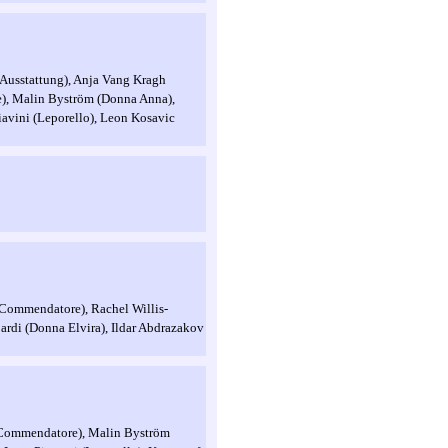
/Ausstattung), Anja Vang Kragh
e), Malin Byström (Donna Anna),
iavini (Leporello), Leon Kosavic
l Commendatore), Rachel Willis-
ardi (Donna Elvira), Ildar Abdrazakov
l Commendatore), Malin Byström