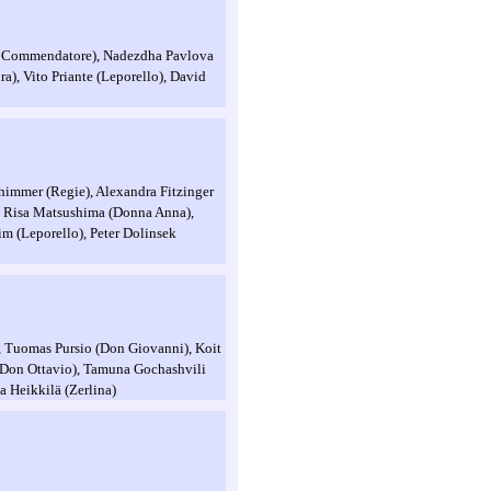
Il Commendatore), Nadezdha Pavlova
), Vito Priante (Leporello), David
himmer (Regie), Alexandra Fitzinger
, Risa Matsushima (Donna Anna),
m (Leporello), Peter Dolinsek
e), Tuomas Pursio (Don Giovanni), Koit
(Don Ottavio), Tamuna Gochashvili
a Heikkilä (Zerlina)