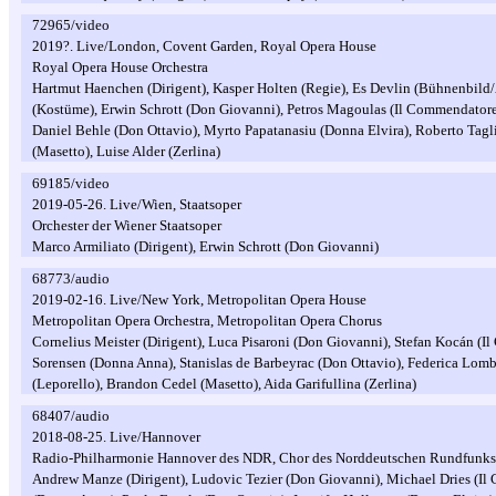
72965/video
2019?. Live/London, Covent Garden, Royal Opera House
Royal Opera House Orchestra
Hartmut Haenchen (Dirigent), Kasper Holten (Regie), Es Devlin (Bühnenbild
(Kostüme), Erwin Schrott (Don Giovanni), Petros Magoulas (Il Commendator
Daniel Behle (Don Ottavio), Myrto Papatanasiu (Donna Elvira), Roberto Tagl
(Masetto), Luise Alder (Zerlina)
69185/video
2019-05-26. Live/Wien, Staatsoper
Orchester der Wiener Staatsoper
Marco Armiliato (Dirigent), Erwin Schrott (Don Giovanni)
68773/audio
2019-02-16. Live/New York, Metropolitan Opera House
Metropolitan Opera Orchestra, Metropolitan Opera Chorus
Cornelius Meister (Dirigent), Luca Pisaroni (Don Giovanni), Stefan Kocán (I
Sorensen (Donna Anna), Stanislas de Barbeyrac (Don Ottavio), Federica Lomb
(Leporello), Brandon Cedel (Masetto), Aida Garifullina (Zerlina)
68407/audio
2018-08-25. Live/Hannover
Radio-Philharmonie Hannover des NDR, Chor des Norddeutschen Rundfunks
Andrew Manze (Dirigent), Ludovic Tezier (Don Giovanni), Michael Dries (I