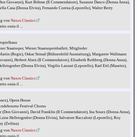
i (Don Giovanni), Kurt Böhme (Il Commendatore), Suzanne Danco (Donna Anna),
ella Casa (Donna Elvira), Fernando Corena (Leporello), Walter Berry
ng von
Naxos Classics
to ossia il ...
stspielhaus
er Staatsoper, Wiener Staatsopernballett, Mitglieder
 Martin (Regie), Oskar Strnad (Bühnenbild/Ausstattung), Margarete Wallmann
ovanni), Herbert Alsen (Il Commendatore), Elisabeth Rethberg (Donna Anna),
lletsgruber (Donna Elvira), Virgilio Lazzari (Leporello), Karl Ettl (Masetto),
ng von
Naxos Classics
to ossia il ...
sex), Opera House
lyndebourne Festival Chorus
ee (Don Giovanni), David Franklin (Il Commendatore), Ina Souez (Donna Anna),
uise Helletsgruber (Donna Elvira), Salvatore Baccaloni (Leporello), Roy
y (Zerlina)
ng von
Naxos Classics
to ossia il ...