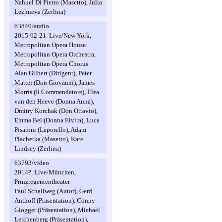
Nahuel Di Pierro (Masetto), Julia
Lezhneva (Zerlina)
63840/audio
2015-02-21. Live/New York,
Metropolitan Opera House
Metropolitan Opera Orchestra,
Metropolitan Opera Chorus
Alan Gilbert (Dirigent), Peter
Mattei (Don Giovanni), James
Morris (Il Commendatore), Elza
van den Heeve (Donna Anna),
Dmitry Korchak (Don Ottavio),
Emma Bel (Donna Elvira), Luca
Pisaroni (Leporello), Adam
Plachetka (Masetto), Kate
Lindsey (Zerlina)
63793/video
2014?. Live/München,
Prinzregententheater
Paul Schallweg (Autor), Gerd
Anthoff (Präsentation), Conny
Glogger (Präsentation), Michael
Lerchenberg (Präsentation),