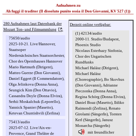
Aufnahmen zu
Ah fuggi il traditor (Il dissoluto punito ossia il Don Giovanni, KV 527 (1))
280 Aufnahmen laut Datenbank der
Derzeit online verfügbar:
Mozart Ton- und Filmsammlung
:
(1) 42134/audio
75650/audio
2000-11. Studio/Budapest,
2025-10-21. Live/Hannover,
Phoenix Studio
Staatsoper
Nicolaus Esterhazy Sinfonia,
Niedersächsisches Staatsorchester,
Chor des Ungarischen
Chor des Opernhauses Hannover
Rundfunks
Mario Hartmuth (Dirigent),
Michael Halász (Dirigent),
Matteo Guerze (Don Giovanni),
Michael Halász
Daniel Eggert (Il Commendatore),
(Choreographie), Bo Skovhus
Olga Jelinkova (Donna Anna),
(Don Giovanni), Adrianne
Seungick Kim (Don Ottavio),
Pieczonka (Donna Anna),
Cassandra Doyle (Donna Elvira),
Regina Schörg (Donna Elvira),
Serhii Moskalchuk (Leporello),
Daniel Boaz (Masetto), Ildiko
Yannick Spanier (Masetto),
Raimondi (Zerlina), Renato
Ketevan Chuntishvili (Zerlina)
Girolami (SängerIn), Torsten
Kerl (SängerIn), Janusz
75413/audio
Monarcha (SängerIn)
2025-07-12. Live/Aix-en-
mit freundlicher
Provence, Grand Théâtre de