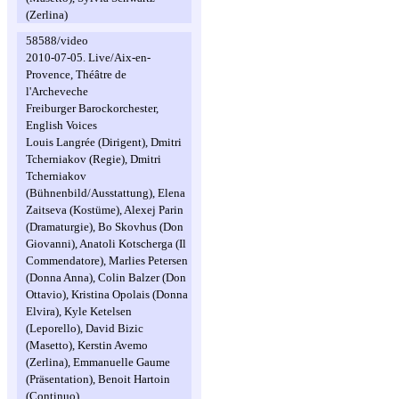
(Zerlina)
58588/video
2010-07-05. Live/Aix-en-
Provence, Théâtre de
l'Archeveche
Freiburger Barockorchester,
English Voices
Louis Langrée (Dirigent), Dmitri
Tcherniakov (Regie), Dmitri
Tcherniakov
(Bühnenbild/Ausstattung), Elena
Zaitseva (Kostüme), Alexej Parin
(Dramaturgie), Bo Skovhus (Don
Giovanni), Anatoli Kotscherga (Il
Commendatore), Marlies Petersen
(Donna Anna), Colin Balzer (Don
Ottavio), Kristina Opolais (Donna
Elvira), Kyle Ketelsen
(Leporello), David Bizic
(Masetto), Kerstin Avemo
(Zerlina), Emmanuelle Gaume
(Präsentation), Benoit Hartoin
(Continuo)