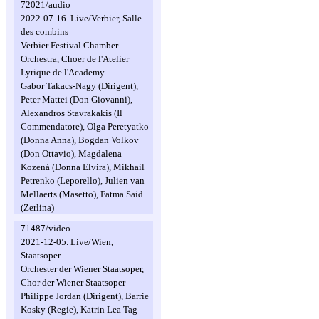
72021/audio
2022-07-16. Live/Verbier, Salle
des combins
Verbier Festival Chamber
Orchestra, Choer de l'Atelier
Lyrique de l'Academy
Gabor Takacs-Nagy (Dirigent),
Peter Mattei (Don Giovanni),
Alexandros Stavrakakis (Il
Commendatore), Olga Peretyatko
(Donna Anna), Bogdan Volkov
(Don Ottavio), Magdalena
Kozená (Donna Elvira), Mikhail
Petrenko (Leporello), Julien van
Mellaerts (Masetto), Fatma Said
(Zerlina)
71487/video
2021-12-05. Live/Wien,
Staatsoper
Orchester der Wiener Staatsoper,
Chor der Wiener Staatsoper
Philippe Jordan (Dirigent), Barrie
Kosky (Regie), Katrin Lea Tag