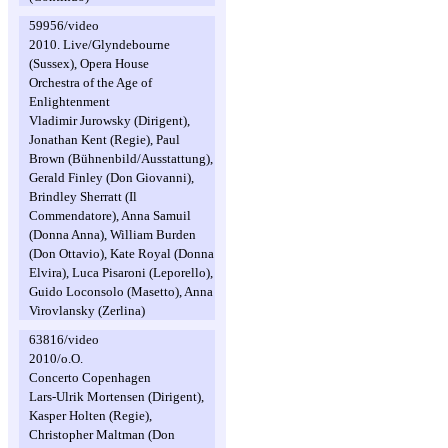
59956/video
2010. Live/Glyndebourne
(Sussex), Opera House
Orchestra of the Age of
Enlightenment
Vladimir Jurowsky (Dirigent),
Jonathan Kent (Regie), Paul
Brown (Bühnenbild/Ausstattung),
Gerald Finley (Don Giovanni),
Brindley Sherratt (Il
Commendatore), Anna Samuil
(Donna Anna), William Burden
(Don Ottavio), Kate Royal (Donna
Elvira), Luca Pisaroni (Leporello),
Guido Loconsolo (Masetto), Anna
Virovlansky (Zerlina)
63816/video
2010/o.O.
Concerto Copenhagen
Lars-Ulrik Mortensen (Dirigent),
Kasper Holten (Regie),
Christopher Maltman (Don