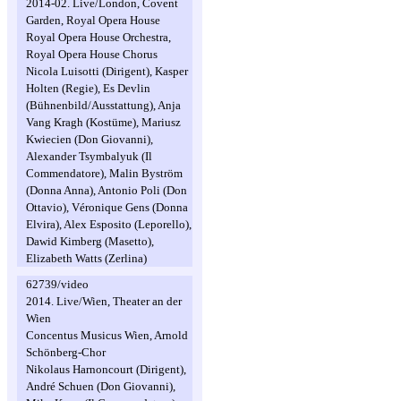
2014-02. Live/London, Covent
Garden, Royal Opera House
Royal Opera House Orchestra,
Royal Opera House Chorus
Nicola Luisotti (Dirigent), Kasper
Holten (Regie), Es Devlin
(Bühnenbild/Ausstattung), Anja
Vang Kragh (Kostüme), Mariusz
Kwiecien (Don Giovanni),
Alexander Tsymbalyuk (Il
Commendatore), Malin Byström
(Donna Anna), Antonio Poli (Don
Ottavio), Véronique Gens (Donna
Elvira), Alex Esposito (Leporello),
Dawid Kimberg (Masetto),
Elizabeth Watts (Zerlina)
62739/video
2014. Live/Wien, Theater an der
Wien
Concentus Musicus Wien, Arnold
Schönberg-Chor
Nikolaus Harnoncourt (Dirigent),
André Schuen (Don Giovanni),