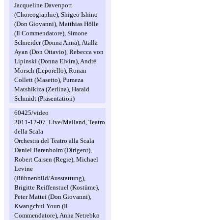
Jacqueline Davenport
(Choreographie), Shigeo Ishino
(Don Giovanni), Matthias Hölle
(Il Commendatore), Simone
Schneider (Donna Anna), Atalla
Ayan (Don Ottavio), Rebecca von
Lipinski (Donna Elvira), André
Morsch (Leporello), Ronan
Collett (Masetto), Pumeza
Matshikiza (Zerlina), Harald
Schmidt (Präsentation)
60425/video
2011-12-07. Live/Mailand, Teatro
della Scala
Orchestra del Teatro alla Scala
Daniel Barenboim (Dirigent),
Robert Carsen (Regie), Michael
Levine
(Bühnenbild/Ausstattung),
Brigitte Reiffenstuel (Kostüme),
Peter Mattei (Don Giovanni),
Kwangchul Youn (Il
Commendatore), Anna Netrebko