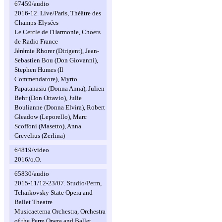
67459/audio
2016-12. Live/Paris, Théâtre des
Champs-Elysées
Le Cercle de l'Harmonie, Choers
de Radio France
Jérémie Rhorer (Dirigent), Jean-
Sebastien Bou (Don Giovanni),
Stephen Humes (Il
Commendatore), Myrto
Papatanasiu (Donna Anna), Julien
Behr (Don Ottavio), Julie
Boulianne (Donna Elvira), Robert
Gleadow (Leporello), Marc
Scoffoni (Masetto), Anna
Grevelius (Zerlina)
64819/video
2016/o.O.
65830/audio
2015-11/12-23/07. Studio/Perm,
Tchaikovsky State Opera and
Ballet Theatre
Musicaeterna Orchestra, Orchestra
of the Perm Opera and Ballet