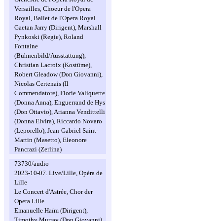
Versailles, Choeur de l'Opera
Royal, Ballet de l'Opera Royal
Gaetan Jarry (Dirigent), Marshall
Pynkoski (Regie), Roland
Fontaine
(Bühnenbild/Ausstattung),
Christian Lacroix (Kostüme),
Robert Gleadow (Don Giovanni),
Nicolas Certenais (Il
Commendatore), Florie Valiquette
(Donna Anna), Enguerrand de Hys
(Don Ottavio), Arianna Vendittelli
(Donna Elvira), Riccardo Novaro
(Leporello), Jean-Gabriel Saint-
Martin (Masetto), Eleonore
Pancrazi (Zerlina)
73730/audio
2023-10-07. Live/Lille, Opéra de
Lille
Le Concert d'Astrée, Chor der
Opera Lille
Emanuelle Haïm (Dirigent),
Timothy Murray (Don Giovanni),