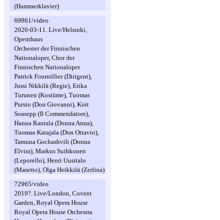
(Hammerklavier)
69961/video
2020-03-11. Live/Helsinki,
Opernhaus
Orchester der Finnischen
Nationaloper, Chor der
Finnischen Nationaloper
Patrick Fournillier (Dirigent),
Jussi Nikkilä (Regie), Erika
Turunen (Kostüme), Tuomas
Pursio (Don Giovanni), Koit
Soasepp (Il Commendatore),
Hanna Rantala (Donna Anna),
Tuomas Katajala (Don Ottavio),
Tamuna Gochashvili (Donna
Elvira), Markus Suihkonen
(Leporello), Henri Uusitalo
(Masetto), Olga Heikkilä (Zerlina)
72965/video
2019?. Live/London, Covent
Garden, Royal Opera House
Royal Opera House Orchestra