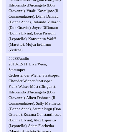
Ildebrando d'Arcangelo (Don
Giovanni), Vitalij Kowaljow (Il
Commendatore), Diana Damrau
(Donna Anna), Rolando Villazon
(Don Ottavio), Joyce DiDonato
(Donna Elvira), Luca Pisaroni
(Leporello), Konstantin Wolff
(Masetto), Mojca Erdmann
(Zerlina)
59288/audio
2010-12-11. Live/Wien,
Staatsoper
Orchester der Wiener Staatsoper,
Chor der Wiener Staatsoper
Franz Welser-Möst (Dirigent),
Ildebrando d'Arcangelo (Don
Giovanni), Albert Dohmen (Il
Commendatore), Sally Matthews
(Donna Anna), Saimir Pirgu (Don
Ottavio), Roxana Constantinescu
(Donna Elvira), Alex Esposito
(Leporello), Adam Plachetka
(Masetto), Sylvia Schwartz