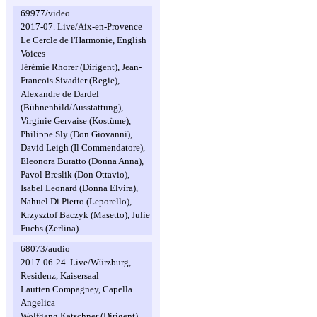
69977/video
2017-07. Live/Aix-en-Provence
Le Cercle de l'Harmonie, English
Voices
Jérémie Rhorer (Dirigent), Jean-
Francois Sivadier (Regie),
Alexandre de Dardel
(Bühnenbild/Ausstattung),
Virginie Gervaise (Kostüme),
Philippe Sly (Don Giovanni),
David Leigh (Il Commendatore),
Eleonora Buratto (Donna Anna),
Pavol Breslik (Don Ottavio),
Isabel Leonard (Donna Elvira),
Nahuel Di Pierro (Leporello),
Krzysztof Baczyk (Masetto), Julie
Fuchs (Zerlina)
68073/audio
2017-06-24. Live/Würzburg,
Residenz, Kaisersaal
Lautten Compagney, Capella
Angelica
Wolfgang Katschner (Dirigent),