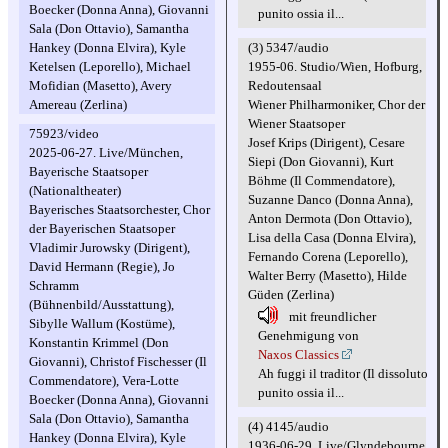
Boecker (Donna Anna), Giovanni
punito ossia il...
Sala (Don Ottavio), Samantha
(3) 5347/audio
Hankey (Donna Elvira), Kyle
1955-06. Studio/Wien, Hofburg,
Ketelsen (Leporello), Michael
Redoutensaal
Mofidian (Masetto), Avery
Wiener Philharmoniker, Chor der
Amereau (Zerlina)
Wiener Staatsoper
75923/video
Josef Krips (Dirigent), Cesare
2025-06-27. Live/München,
Siepi (Don Giovanni), Kurt
Bayerische Staatsoper
Böhme (Il Commendatore),
(Nationaltheater)
Suzanne Danco (Donna Anna),
Bayerisches Staatsorchester, Chor
Anton Dermota (Don Ottavio),
der Bayerischen Staatsoper
Lisa della Casa (Donna Elvira),
Vladimir Jurowsky (Dirigent),
Fernando Corena (Leporello),
David Hermann (Regie), Jo
Walter Berry (Masetto), Hilde
Schramm
Güden (Zerlina)
(Bühnenbild/Ausstattung),
mit freundlicher
Sibylle Wallum (Kostüme),
Genehmigung von
Konstantin Krimmel (Don
Naxos Classics
Giovanni), Christof Fischesser (Il
Ah fuggi il traditor (Il dissoluto
Commendatore), Vera-Lotte
punito ossia il...
Boecker (Donna Anna), Giovanni
Sala (Don Ottavio), Samantha
(4) 4145/audio
Hankey (Donna Elvira), Kyle
1936-06-29. Live/Glyndebourne