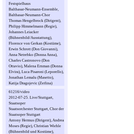
Festspielhaus
Balthasar-Neumann-Ensemble,
Balthasar-Neumann-Chor
Thomas Hengelbrock (Dirigent),
Philipp Himmelmann (Regie),
Johannes Leiacker
(Bühnenbild/Ausstattung),
Florence von Gerkan (Kostüme),
Erwin Schrott (Don Giovanni),
Anna Netrebko (Donna Anna),
Charles Castronovo (Don
Ottavio), Malena Ernman (Donna
Elvira), Luca Pisaroni (Leporello),
Jonathan Lemalu (Masetto),
Katija Dragojevic (Zerlina)
61216/video
2012-07-25. Live/Stuttgart,
Staatsoper
Staatsorchester Stuttgart, Chor der
Staatsoper Stuttgart
Antony Hermus (Dirigent), Andrea
Moses (Regie), Christian Wiehle
(Bühnenbild und Kostüme),