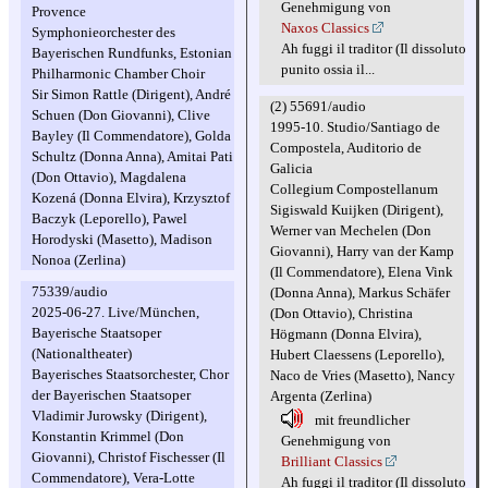
Genehmigung von
Provence
Naxos Classics
Symphonieorchester des
Ah fuggi il traditor (Il dissoluto
Bayerischen Rundfunks, Estonian
punito ossia il...
Philharmonic Chamber Choir
Sir Simon Rattle (Dirigent), André
(2) 55691/audio
Schuen (Don Giovanni), Clive
1995-10. Studio/Santiago de
Bayley (Il Commendatore), Golda
Compostela, Auditorio de
Schultz (Donna Anna), Amitai Pati
Galicia
(Don Ottavio), Magdalena
Collegium Compostellanum
Kozená (Donna Elvira), Krzysztof
Sigiswald Kuijken (Dirigent),
Baczyk (Leporello), Pawel
Werner van Mechelen (Don
Horodyski (Masetto), Madison
Giovanni), Harry van der Kamp
Nonoa (Zerlina)
(Il Commendatore), Elena Vink
75339/audio
(Donna Anna), Markus Schäfer
2025-06-27. Live/München,
(Don Ottavio), Christina
Bayerische Staatsoper
Högmann (Donna Elvira),
(Nationaltheater)
Hubert Claessens (Leporello),
Bayerisches Staatsorchester, Chor
Naco de Vries (Masetto), Nancy
der Bayerischen Staatsoper
Argenta (Zerlina)
Vladimir Jurowsky (Dirigent),
mit freundlicher
Konstantin Krimmel (Don
Genehmigung von
Giovanni), Christof Fischesser (Il
Brilliant Classics
Commendatore), Vera-Lotte
Ah fuggi il traditor (Il dissoluto