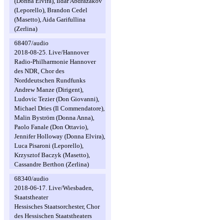
(Donna Elvira), Ildar Abdrazakov
(Leporello), Brandon Cedel
(Masetto), Aida Garifullina
(Zerlina)
68407/audio
2018-08-25. Live/Hannover
Radio-Philharmonie Hannover
des NDR, Chor des
Norddeutschen Rundfunks
Andrew Manze (Dirigent),
Ludovic Tezier (Don Giovanni),
Michael Dries (Il Commendatore),
Malin Byström (Donna Anna),
Paolo Fanale (Don Ottavio),
Jennifer Holloway (Donna Elvira),
Luca Pisaroni (Leporello),
Krzysztof Baczyk (Masetto),
Cassandre Berthon (Zerlina)
68340/audio
2018-06-17. Live/Wiesbaden,
Staatstheater
Hessisches Staatsorchester, Chor
des Hessischen Staatstheaters