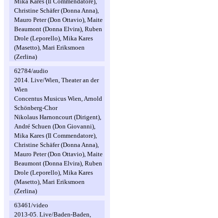
Mika Kares (Il Commendatore),
Christine Schäfer (Donna Anna),
Mauro Peter (Don Ottavio), Maite
Beaumont (Donna Elvira), Ruben
Drole (Leporello), Mika Kares
(Masetto), Mari Eriksmoen
(Zerlina)
62784/audio
2014. Live/Wien, Theater an der
Wien
Concentus Musicus Wien, Arnold
Schönberg-Chor
Nikolaus Harnoncourt (Dirigent),
André Schuen (Don Giovanni),
Mika Kares (Il Commendatore),
Christine Schäfer (Donna Anna),
Mauro Peter (Don Ottavio), Maite
Beaumont (Donna Elvira), Ruben
Drole (Leporello), Mika Kares
(Masetto), Mari Eriksmoen
(Zerlina)
63461/video
2013-05. Live/Baden-Baden,