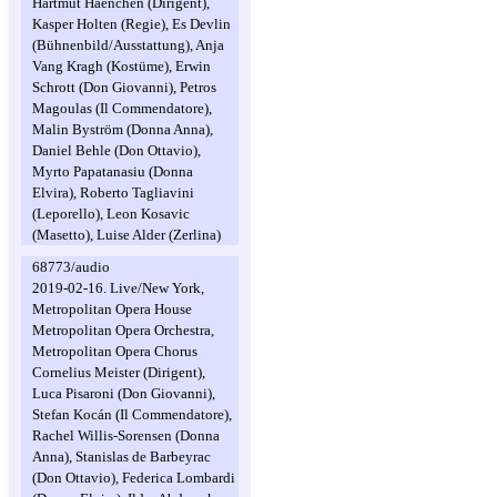
Hartmut Haenchen (Dirigent),
Kasper Holten (Regie), Es Devlin
(Bühnenbild/Ausstattung), Anja
Vang Kragh (Kostüme), Erwin
Schrott (Don Giovanni), Petros
Magoulas (Il Commendatore),
Malin Byström (Donna Anna),
Daniel Behle (Don Ottavio),
Myrto Papatanasiu (Donna
Elvira), Roberto Tagliavini
(Leporello), Leon Kosavic
(Masetto), Luise Alder (Zerlina)
68773/audio
2019-02-16. Live/New York,
Metropolitan Opera House
Metropolitan Opera Orchestra,
Metropolitan Opera Chorus
Cornelius Meister (Dirigent),
Luca Pisaroni (Don Giovanni),
Stefan Kocán (Il Commendatore),
Rachel Willis-Sorensen (Donna
Anna), Stanislas de Barbeyrac
(Don Ottavio), Federica Lombardi