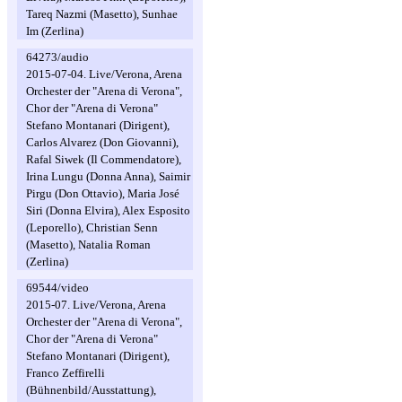
Tareq Nazmi (Masetto), Sunhae
Im (Zerlina)
64273/audio
2015-07-04. Live/Verona, Arena
Orchester der "Arena di Verona",
Chor der "Arena di Verona"
Stefano Montanari (Dirigent),
Carlos Alvarez (Don Giovanni),
Rafal Siwek (Il Commendatore),
Irina Lungu (Donna Anna), Saimir
Pirgu (Don Ottavio), Maria José
Siri (Donna Elvira), Alex Esposito
(Leporello), Christian Senn
(Masetto), Natalia Roman
(Zerlina)
69544/video
2015-07. Live/Verona, Arena
Orchester der "Arena di Verona",
Chor der "Arena di Verona"
Stefano Montanari (Dirigent),
Franco Zeffirelli
(Bühnenbild/Ausstattung),