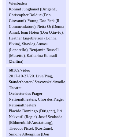
Wiesbaden
Konrad Junghänel (Dirigent),
Christopher Bolduc (Don
Giovanni), Young Doo Park (Il
Commendatore), Netta Or (Donna
Anna), Ioan Hotea (Don Ottavio),
Heather Engebretson (Donna
Elvira), Shavleg Armasi
(Leporello), Benjamin Russell
(Masetto), Katharina Konradi
(Zerlina)
68169/video
2017-10-27/29. Live/Prag,
Ständetheater / Stavovské divadlo
Theatre
Orchester des Prager
Nationaltheaters, Chor des Prager
Nationaltheaters
Placido Domingo (Dirigent), Jiri
Nekvasil (Regie), Josef Svoboda
(Bühnenbild/Ausstattung),
Theodor Pistek (Kostüme),
Simone Alberghini (Don