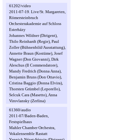
61202/video
2011-07-19. Live/St. Margareten,
Römersteinbruch
Orchesterakademie auf Schloss
Esterházy
Johannes Wildner (Dirigent),
Thilo Reinhardt (Regie), Paul
Zoller (Bühnenbild/Ausstattung),
Annette Braun (Kostüme), Josef
Wagner (Don Giovanni), Dirk
Aleschus (Il Commendatore),
Mandy Fredrich (Donna Anna),
Benjamin Bruns (Don Ottavio),
Cristina Baggio (Donna Elvira),
Thorsten Grümbel (Leporello),
Selcuk Cara (Masetto), Anna
Virovlansky (Zerlina)
61360/audio
2011-07/Baden-Baden,
Festspielhaus
Mahler Chamber Orchestra,
Vokalensemble Rastatt
Yannick Nézet-Séguin (Dirigent),