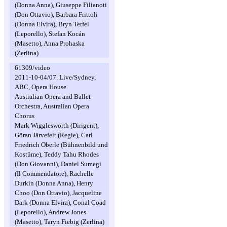
(Donna Anna), Giuseppe Filianoti
(Don Ottavio), Barbara Frittoli
(Donna Elvira), Bryn Terfel
(Leporello), Stefan Kocán
(Masetto), Anna Prohaska
(Zerlina)
61309/video
2011-10-04/07. Live/Sydney,
ABC, Opera House
Australian Opera and Ballet
Orchestra, Australian Opera
Chorus
Mark Wigglesworth (Dirigent),
Göran Järvefelt (Regie), Carl
Friedrich Oberle (Bühnenbild und
Kostüme), Teddy Tahu Rhodes
(Don Giovanni), Daniel Sumegi
(Il Commendatore), Rachelle
Durkin (Donna Anna), Henry
Choo (Don Ottavio), Jacqueline
Dark (Donna Elvira), Conal Coad
(Leporello), Andrew Jones
(Masetto), Taryn Fiebig (Zerlina)