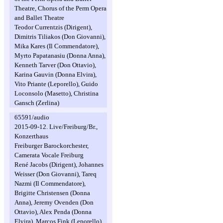
Theatre, Chorus of the Perm Opera
and Ballet Theatre
Teodor Currentzis (Dirigent),
Dimitris Tiliakos (Don Giovanni),
Mika Kares (Il Commendatore),
Myrto Papatanasiu (Donna Anna),
Kenneth Tarver (Don Ottavio),
Karina Gauvin (Donna Elvira),
Vito Priante (Leporello), Guido
Loconsolo (Masetto), Christina
Gansch (Zerlina)
65591/audio
2015-09-12. Live/Freiburg/Br.,
Konzerthaus
Freiburger Barockorchester,
Camerata Vocale Freiburg
René Jacobs (Dirigent), Johannes
Weisser (Don Giovanni), Tareq
Nazmi (Il Commendatore),
Brigitte Christensen (Donna
Anna), Jeremy Ovenden (Don
Ottavio), Alex Penda (Donna
Elvira), Marcos Fink (Leporello),