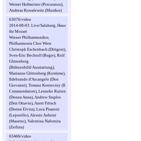
Werner Hofmeister (Percussion),
Andreas Kowalewitz (Musiker)
63076/video
2014-08-03. Live/Salzburg, Haus
für Mozart
Wiener Philharmoniker,
Philharmonia Chor Wien
Christoph Eschenbach (Dirigent),
Sven-Eric Bechtolf (Regie), Rolf
Glittenberg
(Bühnenbild/Ausstattung),
Marianne Glittenberg (Kostüme),
Ildebrando d'Arcangelo (Don
Giovanni), Tomasz Konieczny (Il
Commendatore), Lenneke Ruiten
(Donna Anna), Andrew Staples
(Don Ottavio), Anett Fritsch
(Donna Elvira), Luca Pisaroni
(Leporello), Alessio Arduini
(Masetto), Valentina Nafornita
(Zerlina)
63466/video