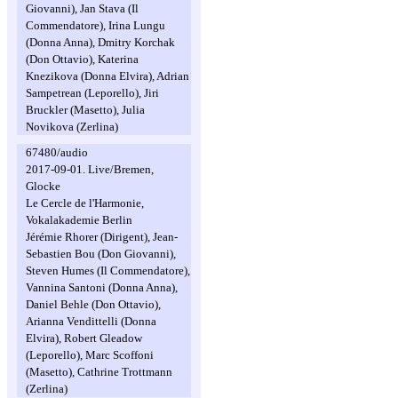
Giovanni), Jan Stava (Il
Commendatore), Irina Lungu
(Donna Anna), Dmitry Korchak
(Don Ottavio), Katerina
Knezikova (Donna Elvira), Adrian
Sampetrean (Leporello), Jiri
Bruckler (Masetto), Julia
Novikova (Zerlina)
67480/audio
2017-09-01. Live/Bremen,
Glocke
Le Cercle de l'Harmonie,
Vokalakademie Berlin
Jérémie Rhorer (Dirigent), Jean-
Sebastien Bou (Don Giovanni),
Steven Humes (Il Commendatore),
Vannina Santoni (Donna Anna),
Daniel Behle (Don Ottavio),
Arianna Vendittelli (Donna
Elvira), Robert Gleadow
(Leporello), Marc Scoffoni
(Masetto), Cathrine Trottmann
(Zerlina)