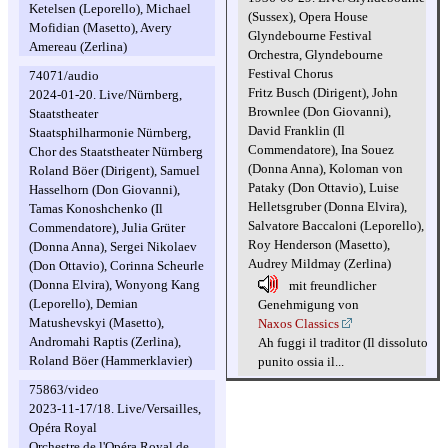
Ketelsen (Leporello), Michael
(Sussex), Opera House
Mofidian (Masetto), Avery
Glyndebourne Festival
Amereau (Zerlina)
Orchestra, Glyndebourne
Festival Chorus
74071/audio
Fritz Busch (Dirigent), John
2024-01-20. Live/Nürnberg,
Brownlee (Don Giovanni),
Staatstheater
David Franklin (Il
Staatsphilharmonie Nürnberg,
Commendatore), Ina Souez
Chor des Staatstheater Nürnberg
(Donna Anna), Koloman von
Roland Böer (Dirigent), Samuel
Pataky (Don Ottavio), Luise
Hasselhorn (Don Giovanni),
Helletsgruber (Donna Elvira),
Tamas Konoshchenko (Il
Salvatore Baccaloni (Leporello),
Commendatore), Julia Grüter
Roy Henderson (Masetto),
(Donna Anna), Sergei Nikolaev
Audrey Mildmay (Zerlina)
(Don Ottavio), Corinna Scheurle
(Donna Elvira), Wonyong Kang
mit freundlicher
(Leporello), Demian
Genehmigung von
Matushevskyi (Masetto),
Naxos Classics
Andromahi Raptis (Zerlina),
Ah fuggi il traditor (Il dissoluto
Roland Böer (Hammerklavier)
punito ossia il...
75863/video
2023-11-17/18. Live/Versailles,
Opéra Royal
Orchestre de l'Opéra Royal de