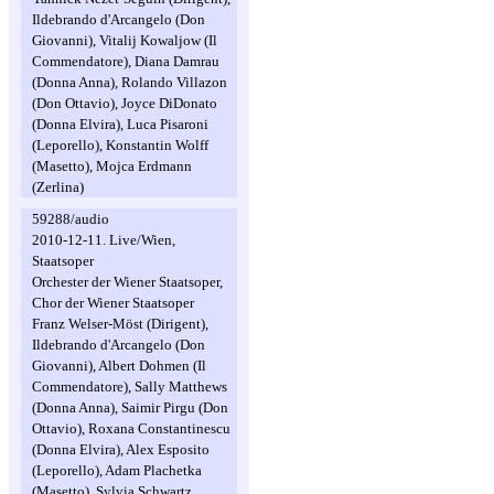
Ildebrando d'Arcangelo (Don
Giovanni), Vitalij Kowaljow (Il
Commendatore), Diana Damrau
(Donna Anna), Rolando Villazon
(Don Ottavio), Joyce DiDonato
(Donna Elvira), Luca Pisaroni
(Leporello), Konstantin Wolff
(Masetto), Mojca Erdmann
(Zerlina)
59288/audio
2010-12-11. Live/Wien,
Staatsoper
Orchester der Wiener Staatsoper,
Chor der Wiener Staatsoper
Franz Welser-Möst (Dirigent),
Ildebrando d'Arcangelo (Don
Giovanni), Albert Dohmen (Il
Commendatore), Sally Matthews
(Donna Anna), Saimir Pirgu (Don
Ottavio), Roxana Constantinescu
(Donna Elvira), Alex Esposito
(Leporello), Adam Plachetka
(Masetto), Sylvia Schwartz