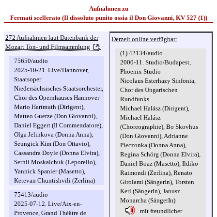
Aufnahmen zu
Fermati scellerato (Il dissoluto punito ossia il Don Giovanni, KV 527 (1))
272 Aufnahmen laut Datenbank der
Derzeit online verfügbar:
Mozart Ton- und Filmsammlung
:
(1) 42134/audio
75650/audio
2000-11. Studio/Budapest,
2025-10-21. Live/Hannover,
Phoenix Studio
Staatsoper
Nicolaus Esterhazy Sinfonia,
Niedersächsisches Staatsorchester,
Chor des Ungarischen
Chor des Opernhauses Hannover
Rundfunks
Mario Hartmuth (Dirigent),
Michael Halász (Dirigent),
Matteo Guerze (Don Giovanni),
Michael Halász
Daniel Eggert (Il Commendatore),
(Choreographie), Bo Skovhus
Olga Jelinkova (Donna Anna),
(Don Giovanni), Adrianne
Seungick Kim (Don Ottavio),
Pieczonka (Donna Anna),
Cassandra Doyle (Donna Elvira),
Regina Schörg (Donna Elvira),
Serhii Moskalchuk (Leporello),
Daniel Boaz (Masetto), Ildiko
Yannick Spanier (Masetto),
Raimondi (Zerlina), Renato
Ketevan Chuntishvili (Zerlina)
Girolami (SängerIn), Torsten
Kerl (SängerIn), Janusz
75413/audio
Monarcha (SängerIn)
2025-07-12. Live/Aix-en-
mit freundlicher
Provence, Grand Théâtre de