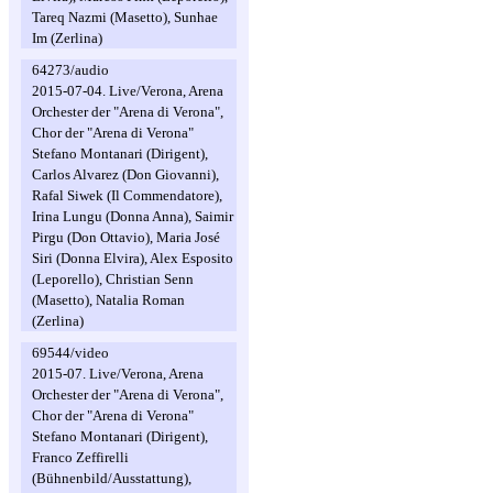
Tareq Nazmi (Masetto), Sunhae
Im (Zerlina)
64273/audio
2015-07-04. Live/Verona, Arena
Orchester der "Arena di Verona",
Chor der "Arena di Verona"
Stefano Montanari (Dirigent),
Carlos Alvarez (Don Giovanni),
Rafal Siwek (Il Commendatore),
Irina Lungu (Donna Anna), Saimir
Pirgu (Don Ottavio), Maria José
Siri (Donna Elvira), Alex Esposito
(Leporello), Christian Senn
(Masetto), Natalia Roman
(Zerlina)
69544/video
2015-07. Live/Verona, Arena
Orchester der "Arena di Verona",
Chor der "Arena di Verona"
Stefano Montanari (Dirigent),
Franco Zeffirelli
(Bühnenbild/Ausstattung),