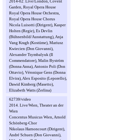
2014-02. Live/London, Covent
Garden, Royal Opera House
Royal Opera House Orchestra,
Royal Opera House Chorus
Nicola Luisotti (Dirigent), Kasper
Holten (Regie), Es Devlin
(Bühnenbild/Ausstattung), Anja
Vang Kragh (Kostüme), Mariusz
Kwiecien (Don Giovanni),
Alexander Tsymbalyuk (Il
Commendatore), Malin Byström
(Donna Anna), Antonio Poli (Don
Ottavio), Véronique Gens (Donna
Elvira), Alex Esposito (Leporello),
Dawid Kimberg (Masetto),
Elizabeth Watts (Zerlina)
62739/video
2014. Live/Wien, Theater an der
Wien
Concentus Musicus Wien, Arnold
Schönberg-Chor
Nikolaus Harnoncourt (Dirigent),
André Schuen (Don Giovanni),