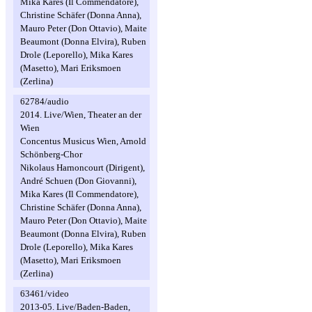
Mika Kares (Il Commendatore),
Christine Schäfer (Donna Anna),
Mauro Peter (Don Ottavio), Maite
Beaumont (Donna Elvira), Ruben
Drole (Leporello), Mika Kares
(Masetto), Mari Eriksmoen
(Zerlina)
62784/audio
2014. Live/Wien, Theater an der
Wien
Concentus Musicus Wien, Arnold
Schönberg-Chor
Nikolaus Harnoncourt (Dirigent),
André Schuen (Don Giovanni),
Mika Kares (Il Commendatore),
Christine Schäfer (Donna Anna),
Mauro Peter (Don Ottavio), Maite
Beaumont (Donna Elvira), Ruben
Drole (Leporello), Mika Kares
(Masetto), Mari Eriksmoen
(Zerlina)
63461/video
2013-05. Live/Baden-Baden,