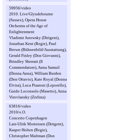
59956/video
2010. Live/Glyndebourne
(Sussex), Opera House
Orchestra of the Age of
Enlightenment
Vladimir Jurowsky (Dirigent),
Jonathan Kent (Regie), Paul
Brown (Bühnenbild/Ausstattung),
Gerald Finley (Don Giovanni),
Brindley Sherratt (Il
Commendatore), Anna Samuil
(Donna Anna), William Burden
(Don Ottavio), Kate Royal (Donna
Elvira), Luca Pisaroni (Leporello),
Guido Loconsolo (Masetto), Anna
Virovlansky (Zerlina)
63816/video
2010/o.O.
Concerto Copenhagen
Lars-Ulrik Mortensen (Dirigent),
Kasper Holten (Regie),
Christopher Maltman (Don