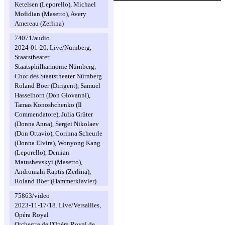
Ketelsen (Leporello), Michael
Mofidian (Masetto), Avery
Amereau (Zerlina)
74071/audio
2024-01-20. Live/Nürnberg,
Staatstheater
Staatsphilharmonie Nürnberg,
Chor des Staatstheater Nürnberg
Roland Böer (Dirigent), Samuel
Hasselhorn (Don Giovanni),
Tamas Konoshchenko (Il
Commendatore), Julia Grüter
(Donna Anna), Sergei Nikolaev
(Don Ottavio), Corinna Scheurle
(Donna Elvira), Wonyong Kang
(Leporello), Demian
Matushevskyi (Masetto),
Andromahi Raptis (Zerlina),
Roland Böer (Hammerklavier)
75863/video
2023-11-17/18. Live/Versailles,
Opéra Royal
Orchestre de l'Opéra Royal de