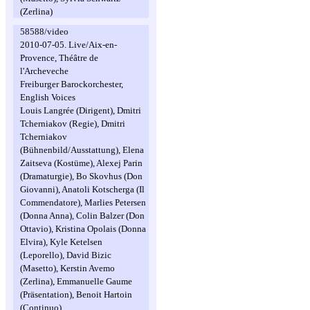
(Zerlina)
58588/video
2010-07-05. Live/Aix-en-
Provence, Théâtre de
l'Archeveche
Freiburger Barockorchester,
English Voices
Louis Langrée (Dirigent), Dmitri
Tcherniakov (Regie), Dmitri
Tcherniakov
(Bühnenbild/Ausstattung), Elena
Zaitseva (Kostüme), Alexej Parin
(Dramaturgie), Bo Skovhus (Don
Giovanni), Anatoli Kotscherga (Il
Commendatore), Marlies Petersen
(Donna Anna), Colin Balzer (Don
Ottavio), Kristina Opolais (Donna
Elvira), Kyle Ketelsen
(Leporello), David Bizic
(Masetto), Kerstin Avemo
(Zerlina), Emmanuelle Gaume
(Präsentation), Benoit Hartoin
(Continuo)