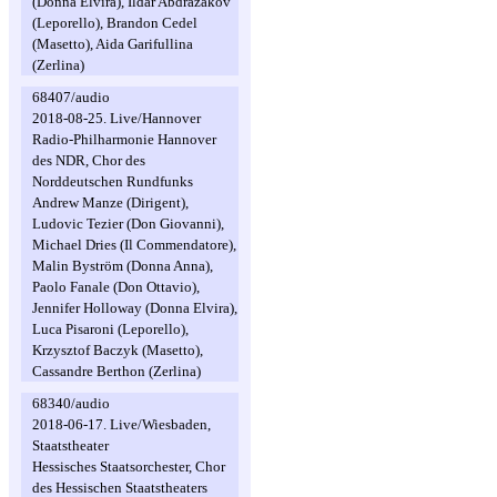
(Donna Elvira), Ildar Abdrazakov
(Leporello), Brandon Cedel
(Masetto), Aida Garifullina
(Zerlina)
68407/audio
2018-08-25. Live/Hannover
Radio-Philharmonie Hannover
des NDR, Chor des
Norddeutschen Rundfunks
Andrew Manze (Dirigent),
Ludovic Tezier (Don Giovanni),
Michael Dries (Il Commendatore),
Malin Byström (Donna Anna),
Paolo Fanale (Don Ottavio),
Jennifer Holloway (Donna Elvira),
Luca Pisaroni (Leporello),
Krzysztof Baczyk (Masetto),
Cassandre Berthon (Zerlina)
68340/audio
2018-06-17. Live/Wiesbaden,
Staatstheater
Hessisches Staatsorchester, Chor
des Hessischen Staatstheaters