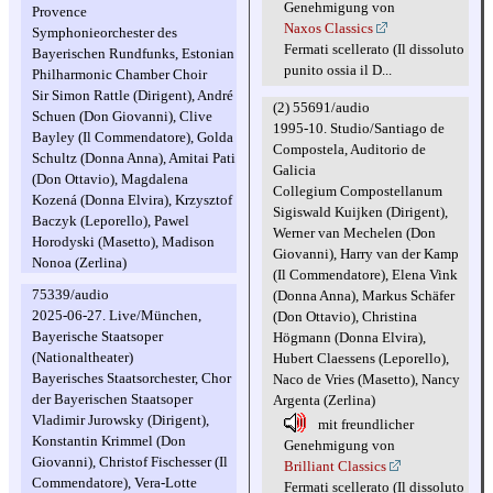
Genehmigung von
Provence
Naxos Classics
Symphonieorchester des
Fermati scellerato (Il dissoluto
Bayerischen Rundfunks, Estonian
punito ossia il D...
Philharmonic Chamber Choir
Sir Simon Rattle (Dirigent), André
(2) 55691/audio
Schuen (Don Giovanni), Clive
1995-10. Studio/Santiago de
Bayley (Il Commendatore), Golda
Compostela, Auditorio de
Schultz (Donna Anna), Amitai Pati
Galicia
(Don Ottavio), Magdalena
Collegium Compostellanum
Kozená (Donna Elvira), Krzysztof
Sigiswald Kuijken (Dirigent),
Baczyk (Leporello), Pawel
Werner van Mechelen (Don
Horodyski (Masetto), Madison
Giovanni), Harry van der Kamp
Nonoa (Zerlina)
(Il Commendatore), Elena Vink
75339/audio
(Donna Anna), Markus Schäfer
2025-06-27. Live/München,
(Don Ottavio), Christina
Bayerische Staatsoper
Högmann (Donna Elvira),
(Nationaltheater)
Hubert Claessens (Leporello),
Bayerisches Staatsorchester, Chor
Naco de Vries (Masetto), Nancy
der Bayerischen Staatsoper
Argenta (Zerlina)
Vladimir Jurowsky (Dirigent),
mit freundlicher
Konstantin Krimmel (Don
Genehmigung von
Giovanni), Christof Fischesser (Il
Brilliant Classics
Commendatore), Vera-Lotte
Fermati scellerato (Il dissoluto