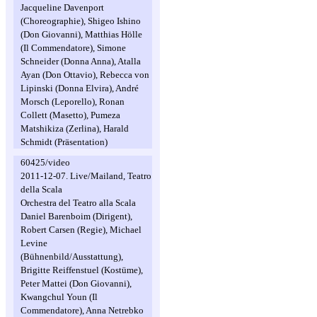
Jacqueline Davenport
(Choreographie), Shigeo Ishino
(Don Giovanni), Matthias Hölle
(Il Commendatore), Simone
Schneider (Donna Anna), Atalla
Ayan (Don Ottavio), Rebecca von
Lipinski (Donna Elvira), André
Morsch (Leporello), Ronan
Collett (Masetto), Pumeza
Matshikiza (Zerlina), Harald
Schmidt (Präsentation)
60425/video
2011-12-07. Live/Mailand, Teatro
della Scala
Orchestra del Teatro alla Scala
Daniel Barenboim (Dirigent),
Robert Carsen (Regie), Michael
Levine
(Bühnenbild/Ausstattung),
Brigitte Reiffenstuel (Kostüme),
Peter Mattei (Don Giovanni),
Kwangchul Youn (Il
Commendatore), Anna Netrebko