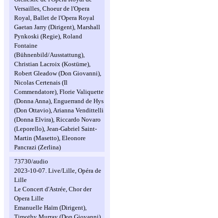
Versailles, Choeur de l'Opera
Royal, Ballet de l'Opera Royal
Gaetan Jarry (Dirigent), Marshall
Pynkoski (Regie), Roland
Fontaine
(Bühnenbild/Ausstattung),
Christian Lacroix (Kostüme),
Robert Gleadow (Don Giovanni),
Nicolas Certenais (Il
Commendatore), Florie Valiquette
(Donna Anna), Enguerrand de Hys
(Don Ottavio), Arianna Vendittelli
(Donna Elvira), Riccardo Novaro
(Leporello), Jean-Gabriel Saint-
Martin (Masetto), Eleonore
Pancrazi (Zerlina)
73730/audio
2023-10-07. Live/Lille, Opéra de
Lille
Le Concert d'Astrée, Chor der
Opera Lille
Emanuelle Haïm (Dirigent),
Timothy Murray (Don Giovanni),