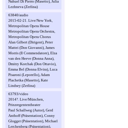
Nahuel Di Pierro (Masetto), Julia
Lezhneva (Zerlina)
63840/audio
2015-02-21. Live/New York,
Metropolitan Opera House
Metropolitan Opera Orchestra,
Metropolitan Opera Chorus
Alan Gilbert (Dirigent), Peter
Mattei (Don Giovanni), James
Morris (Il Commendatore), Elza
van den Heeve (Donna Anna),
Dmitry Korchak (Don Ottavio),
Emma Bel (Donna Elvira), Luca
Pisaroni (Leporello), Adam
Plachetka (Masetto), Kate
Lindsey (Zerlina)
63793/video
2014?. Live/München,
Prinzregententheater
Paul Schallweg (Autor), Gerd
Anthoff (Präsentation), Conny
Glogger (Präsentation), Michael
Lerchenberg (Präsentation),