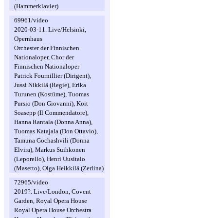
(Hammerklavier)
69961/video
2020-03-11. Live/Helsinki,
Opernhaus
Orchester der Finnischen
Nationaloper, Chor der
Finnischen Nationaloper
Patrick Fournillier (Dirigent),
Jussi Nikkilä (Regie), Erika
Turunen (Kostüme), Tuomas
Pursio (Don Giovanni), Koit
Soasepp (Il Commendatore),
Hanna Rantala (Donna Anna),
Tuomas Katajala (Don Ottavio),
Tamuna Gochashvili (Donna
Elvira), Markus Suihkonen
(Leporello), Henri Uusitalo
(Masetto), Olga Heikkilä (Zerlina)
72965/video
2019?. Live/London, Covent
Garden, Royal Opera House
Royal Opera House Orchestra