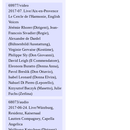
69977/video
2017-07. Live/Aix-en-Provence
Le Cercle de l'Harmonie, English
Voices
Jérémie Rhorer (Dirigent), Jean-
Francois Sivadier (Regie),
Alexandre de Dardel
(Bühnenbild/Ausstattung),
Virginie Gervaise (Kostüme),
Philippe Sly (Don Giovanni),
David Leigh (Il Commendatore),
Eleonora Buratto (Donna Anna),
Pavol Breslik (Don Ottavio),
Isabel Leonard (Donna Elvira),
Nahuel Di Pierro (Leporello),
Krzysztof Baczyk (Masetto), Julie
Fuchs (Zerlina)
68073/audio
2017-06-24. Live/Würzburg,
Residenz, Kaisersaal
Lautten Compagney, Capella
Angelica
Wolfgang Katschner (Dirigent),