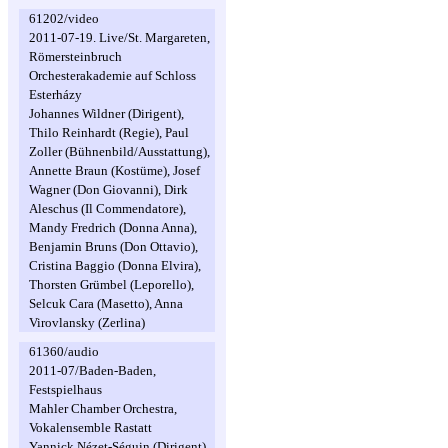
61202/video
2011-07-19. Live/St. Margareten,
Römersteinbruch
Orchesterakademie auf Schloss
Esterházy
Johannes Wildner (Dirigent),
Thilo Reinhardt (Regie), Paul
Zoller (Bühnenbild/Ausstattung),
Annette Braun (Kostüme), Josef
Wagner (Don Giovanni), Dirk
Aleschus (Il Commendatore),
Mandy Fredrich (Donna Anna),
Benjamin Bruns (Don Ottavio),
Cristina Baggio (Donna Elvira),
Thorsten Grümbel (Leporello),
Selcuk Cara (Masetto), Anna
Virovlansky (Zerlina)
61360/audio
2011-07/Baden-Baden,
Festspielhaus
Mahler Chamber Orchestra,
Vokalensemble Rastatt
Yannick Nézet-Séguin (Dirigent),