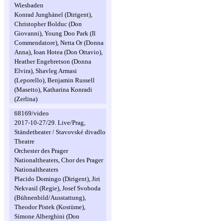
Wiesbaden
Konrad Junghänel (Dirigent),
Christopher Bolduc (Don
Giovanni), Young Doo Park (Il
Commendatore), Netta Or (Donna
Anna), Ioan Hotea (Don Ottavio),
Heather Engebretson (Donna
Elvira), Shavleg Armasi
(Leporello), Benjamin Russell
(Masetto), Katharina Konradi
(Zerlina)
68169/video
2017-10-27/29. Live/Prag,
Ständetheater / Stavovské divadlo
Theatre
Orchester des Prager
Nationaltheaters, Chor des Prager
Nationaltheaters
Placido Domingo (Dirigent), Jiri
Nekvasil (Regie), Josef Svoboda
(Bühnenbild/Ausstattung),
Theodor Pistek (Kostüme),
Simone Alberghini (Don