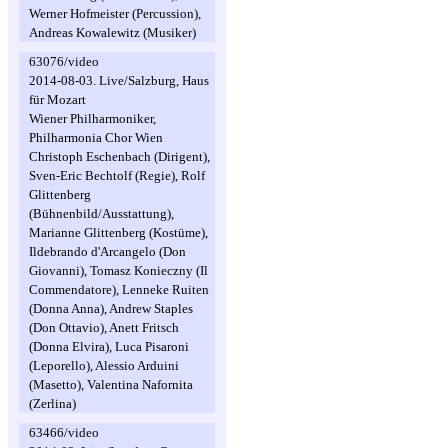
Werner Hofmeister (Percussion),
Andreas Kowalewitz (Musiker)
63076/video
2014-08-03. Live/Salzburg, Haus
für Mozart
Wiener Philharmoniker,
Philharmonia Chor Wien
Christoph Eschenbach (Dirigent),
Sven-Eric Bechtolf (Regie), Rolf
Glittenberg
(Bühnenbild/Ausstattung),
Marianne Glittenberg (Kostüme),
Ildebrando d'Arcangelo (Don
Giovanni), Tomasz Konieczny (Il
Commendatore), Lenneke Ruiten
(Donna Anna), Andrew Staples
(Don Ottavio), Anett Fritsch
(Donna Elvira), Luca Pisaroni
(Leporello), Alessio Arduini
(Masetto), Valentina Nafornita
(Zerlina)
63466/video