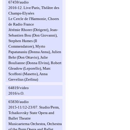
67459/audio
2016-12. Live/Paris, Théâtre des
Champs-Elysées
Le Cercle de l'Harmonie, Choers
de Radio France
Jérémie Rhorer (Dirigent), Jean-
Sebastien Bou (Don Giovanni),
Stephen Humes (Il
Commendatore), Myrto
Papatanasiu (Donna Anna), Julien
Behr (Don Ottavio), Julie
Boulianne (Donna Elvira), Robert
Gleadow (Leporello), Marc
Scoffoni (Masetto), Anna
Grevelius (Zerlina)
64819/video
2016/o.O.
65830/audio
2015-11/12-23/07. Studio/Perm,
Tchaikovsky State Opera and
Ballet Theatre
Musicaeterna Orchestra, Orchestra
of the Perm Opera and Ballet