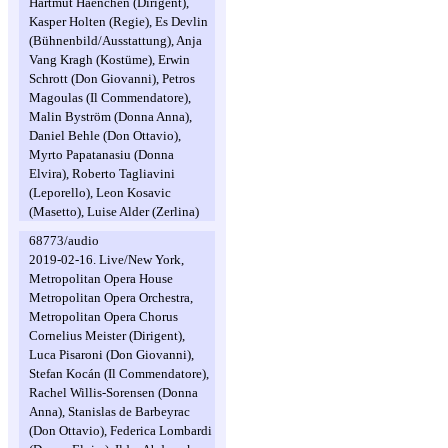
Hartmut Haenchen (Dirigent),
Kasper Holten (Regie), Es Devlin
(Bühnenbild/Ausstattung), Anja
Vang Kragh (Kostüme), Erwin
Schrott (Don Giovanni), Petros
Magoulas (Il Commendatore),
Malin Byström (Donna Anna),
Daniel Behle (Don Ottavio),
Myrto Papatanasiu (Donna
Elvira), Roberto Tagliavini
(Leporello), Leon Kosavic
(Masetto), Luise Alder (Zerlina)
68773/audio
2019-02-16. Live/New York,
Metropolitan Opera House
Metropolitan Opera Orchestra,
Metropolitan Opera Chorus
Cornelius Meister (Dirigent),
Luca Pisaroni (Don Giovanni),
Stefan Kocán (Il Commendatore),
Rachel Willis-Sorensen (Donna
Anna), Stanislas de Barbeyrac
(Don Ottavio), Federica Lombardi