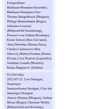
Festspielhaus
Balthasar-Neumann-Ensemble,
Balthasar-Neumann-Chor
Thomas Hengelbrock (Dirigent),
Philipp Himmelmann (Regie),
Johannes Leiacker
(Bühnenbild/Ausstattung),
Florence von Gerkan (Kostüme),
Erwin Schrott (Don Giovanni),
Anna Netrebko (Donna Anna),
Charles Castronovo (Don
Ottavio), Malena Ernman (Donna
Elvira), Luca Pisaroni (Leporello),
Jonathan Lemalu (Masetto),
Katija Dragojevic (Zerlina)
61216/video
2012-07-25. Live/Stuttgart,
Staatsoper
Staatsorchester Stuttgart, Chor der
Staatsoper Stuttgart
Antony Hermus (Dirigent), Andrea
Moses (Regie), Christian Wiehle
(Bühnenbild und Kostüme),