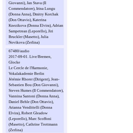
Giovanni), Jan Stava (Il
Commendatore), Irina Lungu
(Donna Anna), Dmitry Korchak
(Don Ottavio), Katerina
Knezikova (Donna Elvira), Adrian
Sampetrean (Leporello), Jiri
Bruckler (Masetto), Julia
Novikova (Zerlina)
67480/audio
2017-09-01. Live/Bremen,
Glocke
Le Cercle de l'Harmonie,
Vokalakademie Berlin
Jérémie Rhorer (Dirigent), Jean-
Sebastien Bou (Don Giovanni),
Steven Humes (Il Commendatore),
Vannina Santoni (Donna Anna),
Daniel Behle (Don Ottavio),
Arianna Vendittelli (Donna
Elvira), Robert Gleadow
(Leporello), Marc Scoffoni
(Masetto), Cathrine Trottmann
(Zerlina)