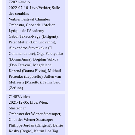
72021/audio
2022-07-16. Live/Verbier, Salle
des combins
Verbier Festival Chamber
Orchestra, Choer de l'Atelier
Lyrique de l'Academy
Gabor Takacs-Nagy (Dirigent),
Peter Mattei (Don Giovanni),
Alexandros Stavrakakis (Il
Commendatore), Olga Peretyatko
(Donna Anna), Bogdan Volkov
(Don Ottavio), Magdalena
Kozená (Donna Elvira), Mikhail
Petrenko (Leporello), Julien van
Mellaerts (Masetto), Fatma Said
(Zerlina)
71487/video
2021-12-05. Live/Wien,
Staatsoper
Orchester der Wiener Staatsoper,
Chor der Wiener Staatsoper
Philippe Jordan (Dirigent), Barrie
Kosky (Regie), Katrin Lea Tag