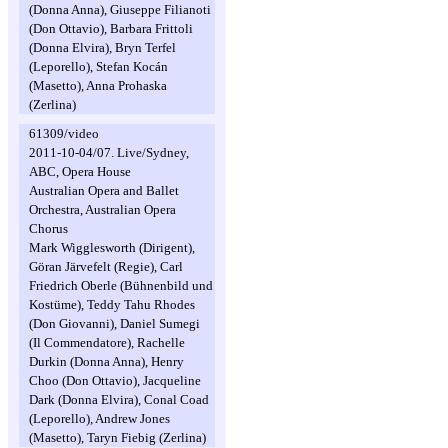
(Donna Anna), Giuseppe Filianoti
(Don Ottavio), Barbara Frittoli
(Donna Elvira), Bryn Terfel
(Leporello), Stefan Kocán
(Masetto), Anna Prohaska
(Zerlina)
61309/video
2011-10-04/07. Live/Sydney,
ABC, Opera House
Australian Opera and Ballet
Orchestra, Australian Opera
Chorus
Mark Wigglesworth (Dirigent),
Göran Järvefelt (Regie), Carl
Friedrich Oberle (Bühnenbild und
Kostüme), Teddy Tahu Rhodes
(Don Giovanni), Daniel Sumegi
(Il Commendatore), Rachelle
Durkin (Donna Anna), Henry
Choo (Don Ottavio), Jacqueline
Dark (Donna Elvira), Conal Coad
(Leporello), Andrew Jones
(Masetto), Taryn Fiebig (Zerlina)