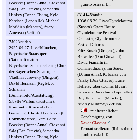
Boecker (Donna Anna), Giovanni
punito ossia il D...
Sala (Don Ottavio), Samantha
(3) 4145/audio
Hankey (Donna Elvira), Kyle
1936-06-29. Live/Glyndebourne
Ketelsen (Leporello), Michael
(Sussex), Opera House
Mofidian (Masetto), Avery
Glyndebourne Festival
Amereau (Zerlina)
Orchestra, Glyndebourne
75923/video
Festival Chorus
2025-06-27. Live/München,
Fritz Busch (Dirigent), John
Bayerische Staatsoper
Brownlee (Don Giovanni),
(Nationaltheater)
David Franklin (Il
Bayerisches Staatsorchester, Chor
Commendatore), Ina Souez
der Bayerischen Staatsoper
(Donna Anna), Koloman von
Vladimir Jurowsky (Dirigent),
Pataky (Don Ottavio), Luise
David Hermann (Regie), Jo
Helletsgruber (Donna Elvira),
Schramm
Salvatore Baccaloni (Leporello),
(Bühnenbild/Ausstattung),
Roy Henderson (Masetto),
Sibylle Wallum (Kostüme),
Audrey Mildmay (Zerlina)
Konstantin Krimmel (Don
mit freundlicher
Giovanni), Christof Fischesser (Il
Genehmigung von
Commendatore), Vera-Lotte
Naxos Classics
Boecker (Donna Anna), Giovanni
Fermati scellerato (Il dissoluto
Sala (Don Ottavio), Samantha
punito ossia il D...
Hankey (Donna Elvira), Kyle