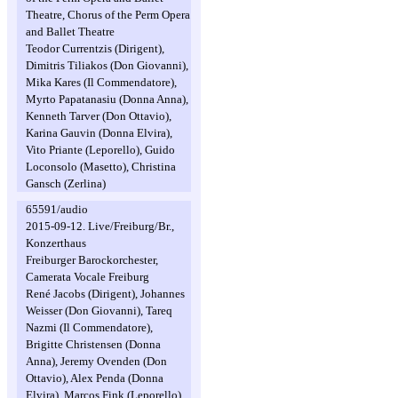
Theatre, Chorus of the Perm Opera
and Ballet Theatre
Teodor Currentzis (Dirigent),
Dimitris Tiliakos (Don Giovanni),
Mika Kares (Il Commendatore),
Myrto Papatanasiu (Donna Anna),
Kenneth Tarver (Don Ottavio),
Karina Gauvin (Donna Elvira),
Vito Priante (Leporello), Guido
Loconsolo (Masetto), Christina
Gansch (Zerlina)
65591/audio
2015-09-12. Live/Freiburg/Br.,
Konzerthaus
Freiburger Barockorchester,
Camerata Vocale Freiburg
René Jacobs (Dirigent), Johannes
Weisser (Don Giovanni), Tareq
Nazmi (Il Commendatore),
Brigitte Christensen (Donna
Anna), Jeremy Ovenden (Don
Ottavio), Alex Penda (Donna
Elvira), Marcos Fink (Leporello),