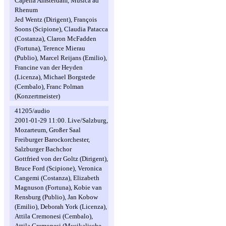
Capella Amsterdam, Musica ad
Rhenum
Jed Wentz (Dirigent), François
Soons (Scipione), Claudia Patacca
(Costanza), Claron McFadden
(Fortuna), Terence Mierau
(Publio), Marcel Reijans (Emilio),
Francine van der Heyden
(Licenza), Michael Borgstede
(Cembalo), Franc Polman
(Konzertmeister)
41205/audio
2001-01-29 11:00. Live/Salzburg,
Mozarteum, Großer Saal
Freiburger Barockorchester,
Salzburger Bachchor
Gottfried von der Goltz (Dirigent),
Bruce Ford (Scipione), Veronica
Cangemi (Costanza), Elizabeth
Magnuson (Fortuna), Kobie van
Rensburg (Publio), Jan Kobow
(Emilio), Deborah York (Licenza),
Attila Cremonesi (Cembalo),
Attila Cremonesi (Musikalische