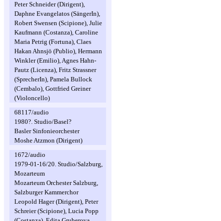
Peter Schneider (Dirigent),
Daphne Evangelatos (SängerIn),
Robert Swensen (Scipione), Julie
Kaufmann (Costanza), Caroline
Maria Petrig (Fortuna), Claes
Hakan Ahnsjö (Publio), Hermann
Winkler (Emilio), Agnes Hahn-
Pautz (Licenza), Fritz Strassner
(SprecherIn), Pamela Bullock
(Cembalo), Gottfried Greiner
(Violoncello)
68117/audio
1980?. Studio/Basel?
Basler Sinfonieorchester
Moshe Atzmon (Dirigent)
1672/audio
1979-01-16/20. Studio/Salzburg,
Mozarteum
Mozarteum Orchester Salzburg,
Salzburger Kammerchor
Leopold Hager (Dirigent), Peter
Schreier (Scipione), Lucia Popp
(Costanza), Edita Gruberova