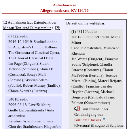
Aufnahmen zu
Allegro moderato, KV 126/00
12 Aufnahmen laut Datenbank der
Derzeit online verfügbar:
Mozart Ton- und Filmsammlung
:
(1) 43119/audio
67322/audio
2001-08. Studio/Utrecht, Maria
2016-10-16/19. Studio/London,
Minor
St. Augustine's Church, Kilburn
Capella Amsterdam, Musica ad
The Orchestra of Classical Opera,
Rhenum
The Choir of Classical Opera
Jed Wentz (Dirigent), François
Ian Page (Dirigent), Stuart
Soons (Scipione), Claudia
Jackson (Scipione), Klara Ek
Patacca (Costanza), Claron
(Costanza), Soraya Mafi
McFadden (Fortuna), Terence
(Fortuna), Krystian Adam
Mierau (Publio), Marcel Reijans
(Publio), Robert Murray (Emilio),
(Emilio), Francine van der
Chiara Skerath (Licenza)
Heyden (Licenza), Michael
Borgstede (Cembalo), Franc
54018/audio
Polman (Konzertmeister)
2006-08-18. Live/Salzburg,
mit freundlicher
Große Universitätsaula / Aula
Genehmigung von
academica
Brilliant Classics
Kärntner Symphonieorchester,
[Overtura] (Il sogno di Scipione,
Chor des Stadttheaters Klagenfurt