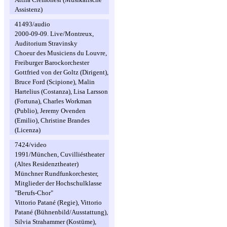
Assistenz)
41493/audio
2000-09-09. Live/Montreux,
Auditorium Stravinsky
Choeur des Musiciens du Louvre,
Freiburger Barockorchester
Gottfried von der Goltz (Dirigent),
Bruce Ford (Scipione), Malin
Hartelius (Costanza), Lisa Larsson
(Fortuna), Charles Workman
(Publio), Jeremy Ovenden
(Emilio), Christine Brandes
(Licenza)
7424/video
1991/München, Cuvilliéstheater
(Altes Residenztheater)
Münchner Rundfunkorchester,
Mitglieder der Hochschulklasse
"Berufs-Chor"
Vittorio Patané (Regie), Vittorio
Patané (Bühnenbild/Ausstattung),
Silvia Strahammer (Kostüme),