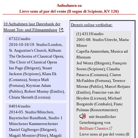
Aufnahmen zu
Lieve sono al par del vento (Il sogno di Scipione, KV 126)
10 Aufnahmen laut Datenbank der
Derzeit online verfügbar:
Mozart Ton- und Filmsammlung
:
(1) 43119/audio
67322/audio
2001-08. Studio/Utrecht, Maria
2016-10-16/19. Studio/London,
Minor
St. Augustine's Church, Kilburn
Capella Amsterdam, Musica ad
The Orchestra of Classical Opera,
Rhenum
The Choir of Classical Opera
Jed Wentz (Dirigent), François
Ian Page (Dirigent), Stuart
Soons (Scipione), Claudia
Jackson (Scipione), Klara Ek
Patacca (Costanza), Claron
(Costanza), Soraya Mafi
McFadden (Fortuna), Terence
(Fortuna), Krystian Adam
Mierau (Publio), Marcel Reijans
(Publio), Robert Murray (Emilio),
(Emilio), Francine van der
Chiara Skerath (Licenza)
Heyden (Licenza), Michael
Borgstede (Cembalo), Franc
64014/audio
Polman (Konzertmeister)
2014-05. Studio/München,
mit freundlicher
Bayerischer Rundfunk, Studio 1
Genehmigung von
Münchener Kammerorchester
Brilliant Classics
Daniel Giglberger (Dirigent),
Lieve sono al par del vento (Il
Magali Mosnier (Flöte), Magali