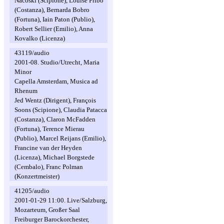
Nacoski (Scipione), Louise Fribo
(Costanza), Bernarda Bobro
(Fortuna), Iain Paton (Publio),
Robert Sellier (Emilio), Anna
Kovalko (Licenza)
43119/audio
2001-08. Studio/Utrecht, Maria
Minor
Capella Amsterdam, Musica ad
Rhenum
Jed Wentz (Dirigent), François
Soons (Scipione), Claudia Patacca
(Costanza), Claron McFadden
(Fortuna), Terence Mierau
(Publio), Marcel Reijans (Emilio),
Francine van der Heyden
(Licenza), Michael Borgstede
(Cembalo), Franc Polman
(Konzertmeister)
41205/audio
2001-01-29 11:00. Live/Salzburg,
Mozarteum, Großer Saal
Freiburger Barockorchester,