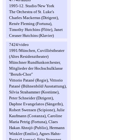
1995-12. Studio/New York
The Orchestra of St. Luke's
Charles Mackerras (Dirigent),
Renée Fleming (Fortuna),
Timothy Hutchins (Flöte), Janet
Creaser Hutchins (Klavier)
7424/video
1991/München, Cuvilliéstheater
(Altes Residenztheater)
Münchner Rundfunkorchester,
Mitglieder der Hochschulklasse
"Berufs-Chor"
Vittorio Patané (Regie), Vittorio
Patané (Bühnenbild/Ausstattung),
Silvia Strahammer (Kostüme),
Peter Schneider (Dirigent),
Daphne Evangelatos (SängerIn),
Robert Swensen (Scipione), Julie
Kaufmann (Costanza), Caroline
Maria Petrig (Fortuna), Claes
Hakan Ahnsjö (Publio), Hermann
Winkler (Emilio), Agnes Hahn-
Pautz (Licenza), Fritz Strassner