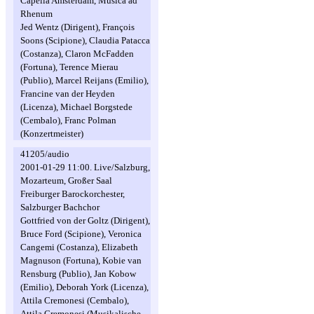
Capella Amsterdam, Musica ad
Rhenum
Jed Wentz (Dirigent), François
Soons (Scipione), Claudia Patacca
(Costanza), Claron McFadden
(Fortuna), Terence Mierau
(Publio), Marcel Reijans (Emilio),
Francine van der Heyden
(Licenza), Michael Borgstede
(Cembalo), Franc Polman
(Konzertmeister)
41205/audio
2001-01-29 11:00. Live/Salzburg,
Mozarteum, Großer Saal
Freiburger Barockorchester,
Salzburger Bachchor
Gottfried von der Goltz (Dirigent),
Bruce Ford (Scipione), Veronica
Cangemi (Costanza), Elizabeth
Magnuson (Fortuna), Kobie van
Rensburg (Publio), Jan Kobow
(Emilio), Deborah York (Licenza),
Attila Cremonesi (Cembalo),
Attila Cremonesi (Musikalische