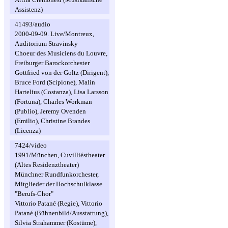
Assistenz)
41493/audio
2000-09-09. Live/Montreux,
Auditorium Stravinsky
Choeur des Musiciens du Louvre,
Freiburger Barockorchester
Gottfried von der Goltz (Dirigent),
Bruce Ford (Scipione), Malin
Hartelius (Costanza), Lisa Larsson
(Fortuna), Charles Workman
(Publio), Jeremy Ovenden
(Emilio), Christine Brandes
(Licenza)
7424/video
1991/München, Cuvilliéstheater
(Altes Residenztheater)
Münchner Rundfunkorchester,
Mitglieder der Hochschulklasse
"Berufs-Chor"
Vittorio Patané (Regie), Vittorio
Patané (Bühnenbild/Ausstattung),
Silvia Strahammer (Kostüme),