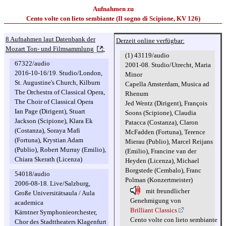
Aufnahmen zu
Cento volte con lieto sembiante (Il sogno di Scipione, KV 126)
8 Aufnahmen laut Datenbank der
Derzeit online verfügbar:
Mozart Ton- und Filmsammlung
:
(1) 43119/audio
67322/audio
2001-08. Studio/Utrecht, Maria
2016-10-16/19. Studio/London,
Minor
St. Augustine's Church, Kilburn
Capella Amsterdam, Musica ad
The Orchestra of Classical Opera,
Rhenum
The Choir of Classical Opera
Jed Wentz (Dirigent), François
Ian Page (Dirigent), Stuart
Soons (Scipione), Claudia
Jackson (Scipione), Klara Ek
Patacca (Costanza), Claron
(Costanza), Soraya Mafi
McFadden (Fortuna), Terence
(Fortuna), Krystian Adam
Mierau (Publio), Marcel Reijans
(Publio), Robert Murray (Emilio),
(Emilio), Francine van der
Chiara Skerath (Licenza)
Heyden (Licenza), Michael
Borgstede (Cembalo), Franc
54018/audio
Polman (Konzertmeister)
2006-08-18. Live/Salzburg,
mit freundlicher
Große Universitätsaula / Aula
Genehmigung von
academica
Brilliant Classics
Kärntner Symphonieorchester,
Cento volte con lieto sembiante
Chor des Stadttheaters Klagenfurt