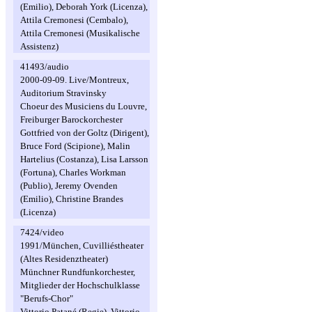
(Emilio), Deborah York (Licenza),
Attila Cremonesi (Cembalo),
Attila Cremonesi (Musikalische
Assistenz)
41493/audio
2000-09-09. Live/Montreux,
Auditorium Stravinsky
Choeur des Musiciens du Louvre,
Freiburger Barockorchester
Gottfried von der Goltz (Dirigent),
Bruce Ford (Scipione), Malin
Hartelius (Costanza), Lisa Larsson
(Fortuna), Charles Workman
(Publio), Jeremy Ovenden
(Emilio), Christine Brandes
(Licenza)
7424/video
1991/München, Cuvilliéstheater
(Altes Residenztheater)
Münchner Rundfunkorchester,
Mitglieder der Hochschulklasse
"Berufs-Chor"
Vittorio Patané (Regie), Vittorio