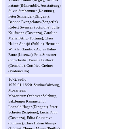
Patané (Bühnenbild/Ausstattung),
Silvia Strahammer (Kostüme),
Peter Schneider (Dirigent),
Daphne Evangelatos (SängerIn),
Robert Swensen (Scipione), Julie
Kaufmann (Costanza), Caroline
Maria Petrig (Fortuna), Claes
Hakan Ahnsjö (Publio), Hermann
Winkler (Emilio), Agnes Hahn-
Pautz (Licenza), Fritz Strassner
(SprecherIn), Pamela Bullock
(Cembalo), Gottfried Greiner
(Violoncello)
1672/audio
1979-01-16/20. Studio/Salzburg,
Mozarteum
Mozarteum Orchester Salzburg,
Salzburger Kammerchor
Leopold Hager (Dirigent), Peter
Schreier (Scipione), Lucia Popp
(Costanza), Edita Gruberova
(Fortuna), Claes Hakan Ahnsjö
(Publio), Thomas Moser (Emilio),