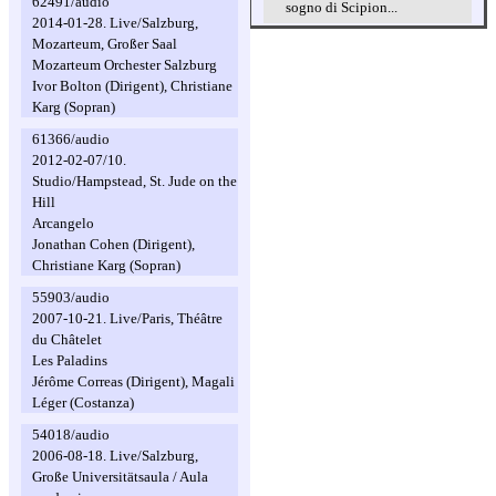
62491/audio
sogno di Scipion...
2014-01-28. Live/Salzburg,
Mozarteum, Großer Saal
Mozarteum Orchester Salzburg
Ivor Bolton (Dirigent), Christiane
Karg (Sopran)
61366/audio
2012-02-07/10.
Studio/Hampstead, St. Jude on the
Hill
Arcangelo
Jonathan Cohen (Dirigent),
Christiane Karg (Sopran)
55903/audio
2007-10-21. Live/Paris, Théâtre
du Châtelet
Les Paladins
Jérôme Correas (Dirigent), Magali
Léger (Costanza)
54018/audio
2006-08-18. Live/Salzburg,
Große Universitätsaula / Aula