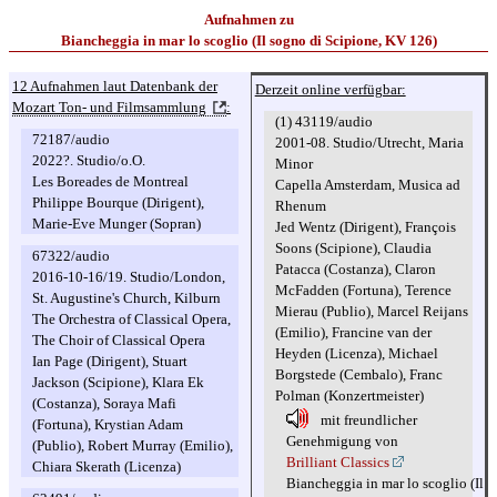
Aufnahmen zu
Biancheggia in mar lo scoglio (Il sogno di Scipione, KV 126)
12 Aufnahmen laut Datenbank der
Derzeit online verfügbar:
Mozart Ton- und Filmsammlung
:
(1) 43119/audio
72187/audio
2001-08. Studio/Utrecht, Maria
2022?. Studio/o.O.
Minor
Les Boreades de Montreal
Capella Amsterdam, Musica ad
Philippe Bourque (Dirigent),
Rhenum
Marie-Eve Munger (Sopran)
Jed Wentz (Dirigent), François
Soons (Scipione), Claudia
67322/audio
Patacca (Costanza), Claron
2016-10-16/19. Studio/London,
McFadden (Fortuna), Terence
St. Augustine's Church, Kilburn
Mierau (Publio), Marcel Reijans
The Orchestra of Classical Opera,
(Emilio), Francine van der
The Choir of Classical Opera
Heyden (Licenza), Michael
Ian Page (Dirigent), Stuart
Borgstede (Cembalo), Franc
Jackson (Scipione), Klara Ek
Polman (Konzertmeister)
(Costanza), Soraya Mafi
mit freundlicher
(Fortuna), Krystian Adam
Genehmigung von
(Publio), Robert Murray (Emilio),
Brilliant Classics
Chiara Skerath (Licenza)
Biancheggia in mar lo scoglio (Il