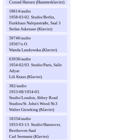
Conrad Hansen (Hammerklavier)
18614/audio
1958-03-02. Studio/Berlin,
Funkhaus Nalepastraße, Saal 3
Stefan Askenase (Klavier)
59746/audio
1956?/o.O.
Wanda Landowska (Klavier)
63938/audio
1954-02/03. Studio/Paris, Salle
Adyar
Lili Kraus (Klavier)
382/audio
1953-08/1954-03.
Studio/London, Abbey Road
Studios/St. John's Wood Nr.3
Walter Gieseking (Klavier)
18334/audio
1953-03-13. Studio/Hannover,
Beethoven-Saal
Carl Seemann (Klavier)