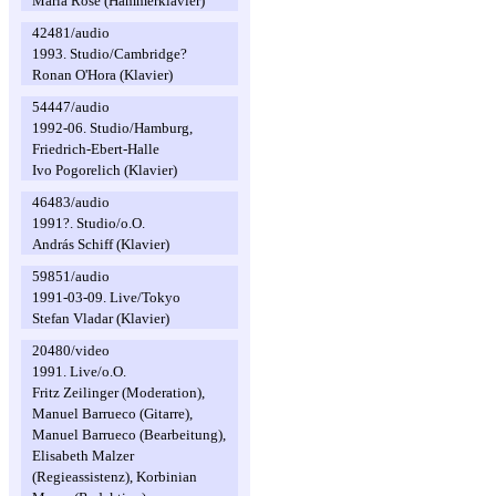
Maria Rose (Hammerklavier)
42481/audio
1993. Studio/Cambridge?
Ronan O'Hora (Klavier)
54447/audio
1992-06. Studio/Hamburg,
Friedrich-Ebert-Halle
Ivo Pogorelich (Klavier)
46483/audio
1991?. Studio/o.O.
András Schiff (Klavier)
59851/audio
1991-03-09. Live/Tokyo
Stefan Vladar (Klavier)
20480/video
1991. Live/o.O.
Fritz Zeilinger (Moderation),
Manuel Barrueco (Gitarre),
Manuel Barrueco (Bearbeitung),
Elisabeth Malzer
(Regieassistenz), Korbinian