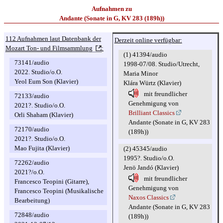
Aufnahmen zu
Andante (Sonate in G, KV 283 (189h))
112 Aufnahmen laut Datenbank der
Derzeit online verfügbar:
Mozart Ton- und Filmsammlung
:
(1) 41394/audio
73141/audio
1998-07/08. Studio/Utrecht,
2022. Studio/o.O.
Maria Minor
Yeol Eum Son (Klavier)
Klára Würtz (Klavier)
mit freundlicher
72133/audio
Genehmigung von
2021?. Studio/o.O.
Brilliant Classics
Orli Shaham (Klavier)
Andante (Sonate in G, KV 283
72170/audio
(189h))
2021?. Studio/o.O.
Mao Fujita (Klavier)
(2) 45345/audio
1995?. Studio/o.O.
72262/audio
Jenö Jandó (Klavier)
2021?/o.O.
mit freundlicher
Francesco Teopini (Gitarre),
Genehmigung von
Francesco Teopini (Musikalische
Naxos Classics
Bearbeitung)
Andante (Sonate in G, KV 283
72848/audio
(189h))