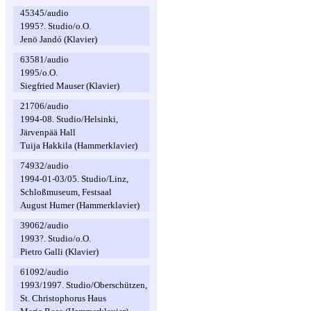
45345/audio
1995?. Studio/o.O.
Jenö Jandó (Klavier)
63581/audio
1995/o.O.
Siegfried Mauser (Klavier)
21706/audio
1994-08. Studio/Helsinki,
Järvenpää Hall
Tuija Hakkila (Hammerklavier)
74932/audio
1994-01-03/05. Studio/Linz,
Schloßmuseum, Festsaal
August Humer (Hammerklavier)
39062/audio
1993?. Studio/o.O.
Pietro Galli (Klavier)
61092/audio
1993/1997. Studio/Oberschützen,
St. Christophorus Haus