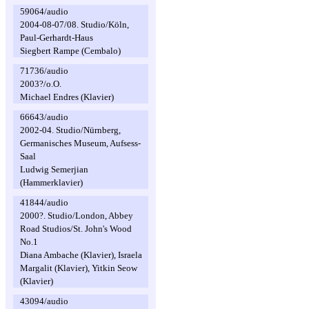
59064/audio
2004-08-07/08. Studio/Köln,
Paul-Gerhardt-Haus
Siegbert Rampe (Cembalo)
71736/audio
2003?/o.O.
Michael Endres (Klavier)
66643/audio
2002-04. Studio/Nürnberg,
Germanisches Museum, Aufsess-
Saal
Ludwig Semerjian
(Hammerklavier)
41844/audio
2000?. Studio/London, Abbey
Road Studios/St. John's Wood
No.1
Diana Ambache (Klavier), Israela
Margalit (Klavier), Yitkin Seow
(Klavier)
43094/audio