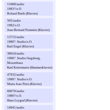
13468/audio
1983?/o.O.
Roland Batik (Klavier)
505/audio
1982/o.O.
Jean-Bernard Pommier (Klavier)
13715/audio
1980?. Studio/o.O.
Karl Engel (Klavier)
38624/audio
1980?. Studio/Augsburg,
Mozarthaus
Karl Kottermaier (Hammerklavier)
47932/audio
1980?. Studio/o.O.
Maria Joao Pires (Klavier)
60070/audio
1980?/o.O.
Hans Leygraf (Klavier)
14941/audio