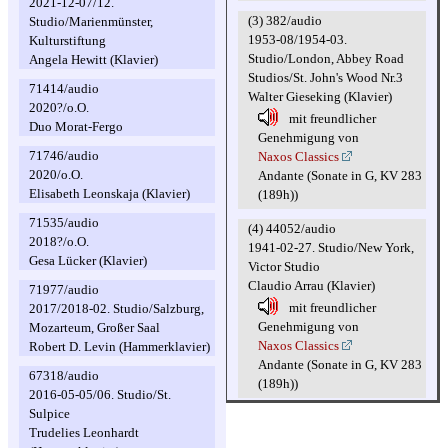
2021-12-07/12.
(3) 382/audio
Studio/Marienmünster,
1953-08/1954-03.
Kulturstiftung
Studio/London, Abbey Road
Angela Hewitt (Klavier)
Studios/St. John's Wood Nr.3
71414/audio
Walter Gieseking (Klavier)
2020?/o.O.
mit freundlicher
Duo Morat-Fergo
Genehmigung von
71746/audio
Naxos Classics
2020/o.O.
Andante (Sonate in G, KV 283
Elisabeth Leonskaja (Klavier)
(189h))
71535/audio
(4) 44052/audio
2018?/o.O.
1941-02-27. Studio/New York,
Gesa Lücker (Klavier)
Victor Studio
Claudio Arrau (Klavier)
71977/audio
mit freundlicher
2017/2018-02. Studio/Salzburg,
Genehmigung von
Mozarteum, Großer Saal
Naxos Classics
Robert D. Levin (Hammerklavier)
Andante (Sonate in G, KV 283
67318/audio
(189h))
2016-05-05/06. Studio/St.
Sulpice
Trudelies Leonhardt