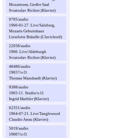
Mozarteum, Großer Saal
Sviatoslav Richter (Klavier)
9795/audio
1966-01-27. Live/Salzburg,
Mozarts Geburtshaus
Lieselotte Brändle (Clavichord)
22058/audio
1966. Live/Aldeburgh
Sviatoslav Richter (Klavier)
48486/audio
1965?/o.O.
Thomas Manshardt (Klavier)
9388/audio
1965-11. Studio/o.O.
Ingrid Haebler (Klavier)
62351/audio
1964-07-21. Live/Tanglewood
Claudio Arrau (Klavier)
5019/audio
1960?/o.O.