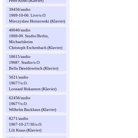
Peter Rösel (Klavier)
39456/audio
1969-10-06. Live/o.O.
Mieczyslaw Horszowski (Klavier)
40040/audio
1969-09. Studio/Berlin,
Michaelsheim
Christoph Eschenbach (Klavier)
18615/audio
1968?. Studio/o.O.
Bella Dawidowitsch (Klavier)
5021/audio
1967?/o.O.
Leonard Hokanson (Klavier)
62456/audio
1967?/o.O.
Wilhelm Backhaus (Klavier)
8271/audio
1967-10-27/30/o.O.
Lili Kraus (Klavier)