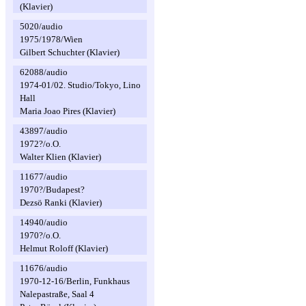
(Klavier)
5020/audio
1975/1978/Wien
Gilbert Schuchter (Klavier)
62088/audio
1974-01/02. Studio/Tokyo, Lino
Hall
Maria Joao Pires (Klavier)
43897/audio
1972?/o.O.
Walter Klien (Klavier)
11677/audio
1970?/Budapest?
Dezsö Ranki (Klavier)
14940/audio
1970?/o.O.
Helmut Roloff (Klavier)
11676/audio
1970-12-16/Berlin, Funkhaus
Nalepastraße, Saal 4