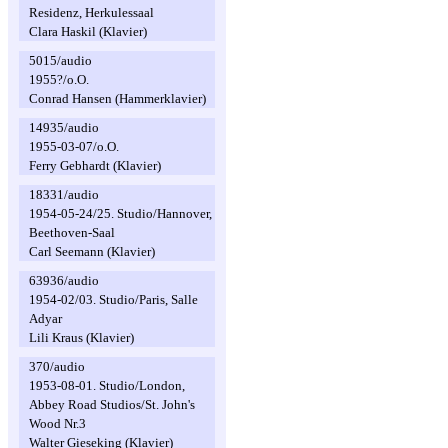
Residenz, Herkulessaal
Clara Haskil (Klavier)
5015/audio
1955?/o.O.
Conrad Hansen (Hammerklavier)
14935/audio
1955-03-07/o.O.
Ferry Gebhardt (Klavier)
18331/audio
1954-05-24/25. Studio/Hannover,
Beethoven-Saal
Carl Seemann (Klavier)
63936/audio
1954-02/03. Studio/Paris, Salle
Adyar
Lili Kraus (Klavier)
370/audio
1953-08-01. Studio/London,
Abbey Road Studios/St. John's
Wood Nr.3
Walter Gieseking (Klavier)