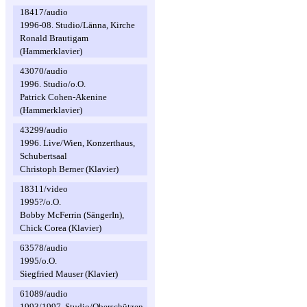
18417/audio
1996-08. Studio/Länna, Kirche
Ronald Brautigam
(Hammerklavier)
43070/audio
1996. Studio/o.O.
Patrick Cohen-Akenine
(Hammerklavier)
43299/audio
1996. Live/Wien, Konzerthaus,
Schubertsaal
Christoph Berner (Klavier)
18311/video
1995?/o.O.
Bobby McFerrin (SängerIn),
Chick Corea (Klavier)
63578/audio
1995/o.O.
Siegfried Mauser (Klavier)
61089/audio
1993/1997. Studio/Oberschützen,