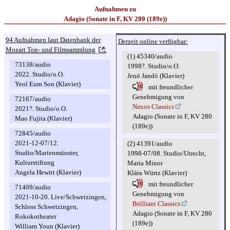
Aufnahmen zu
Adagio (Sonate in F, KV 280 (189e))
94 Aufnahmen laut Datenbank der
Derzeit online verfügbar:
Mozart Ton- und Filmsammlung
:
(1) 45340/audio
73138/audio
1998?. Studio/o.O.
2022. Studio/o.O.
Jenö Jandó (Klavier)
Yeol Eum Son (Klavier)
mit freundlicher
Genehmigung von
72167/audio
Naxos Classics
2021?. Studio/o.O.
Adagio (Sonate in F, KV 280
Mao Fujita (Klavier)
(189e))
72845/audio
2021-12-07/12.
(2) 41391/audio
Studio/Marienmünster,
1998-07/08. Studio/Utrecht,
Kulturstiftung
Maria Minor
Angela Hewitt (Klavier)
Klára Würtz (Klavier)
mit freundlicher
71409/audio
Genehmigung von
2021-10-20. Live/Schwetzingen,
Brilliant Classics
Schloss Schwetzingen,
Adagio (Sonate in F, KV 280
Rokokotheater
(189e))
William Youn (Klavier)