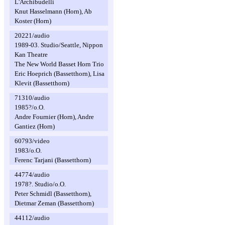
L'Archibudelli
Knut Hasselmann (Horn), Ab
Koster (Horn)
20221/audio
1989-03. Studio/Seattle, Nippon
Kan Theatre
The New World Basset Horn Trio
Eric Hoeprich (Bassetthorn), Lisa
Klevit (Bassetthorn)
71310/audio
1985?/o.O.
Andre Fournier (Horn), Andre
Gantiez (Horn)
60793/video
1983/o.O.
Ferenc Tarjani (Bassetthorn)
44774/audio
1978?. Studio/o.O.
Peter Schmidl (Bassetthorn),
Dietmar Zeman (Bassetthorn)
44112/audio