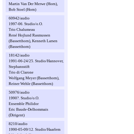
Martin Van Der Merwe (Horn),
Bob Stoel (Horn)
60942/audio
1997-06. Studio/o.O.
Trio Chalumeau
René Hojlund Rasmussen
(Bassetthorn), Kenneth Larsen
(Bassetthorn)
18142/audio
1991-06-24/25. Studio/Hannover,
Stephansstift
Trio di Clarone
Wolfgang Meyer (Bassetthorn),
Reiner Wehle (Bassetthorn)
50976/audio
1990?. Studio/o.O.
Ensemble Philidor
Eric Baude-Delhommais
(Dirigent)
8210/audio
1990-05-09/12. Studio/Haarlem