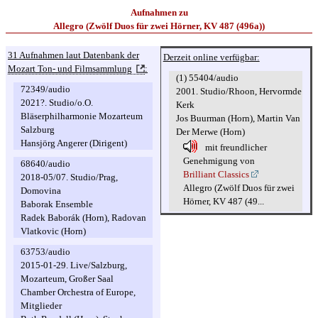
Aufnahmen zu
Allegro (Zwölf Duos für zwei Hörner, KV 487 (496a))
31 Aufnahmen laut Datenbank der
Derzeit online verfügbar:
Mozart Ton- und Filmsammlung
:
(1) 55404/audio
72349/audio
2001. Studio/Rhoon, Hervormde
2021?. Studio/o.O.
Kerk
Bläserphilharmonie Mozarteum
Jos Buurman (Horn), Martin Van
Salzburg
Der Merwe (Horn)
Hansjörg Angerer (Dirigent)
mit freundlicher
Genehmigung von
68640/audio
Brilliant Classics
2018-05/07. Studio/Prag,
Allegro (Zwölf Duos für zwei
Domovina
Hörner, KV 487 (49...
Baborak Ensemble
Radek Baborák (Horn), Radovan
Vlatkovic (Horn)
63753/audio
2015-01-29. Live/Salzburg,
Mozarteum, Großer Saal
Chamber Orchestra of Europe,
Mitglieder