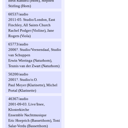
Beth Randell (Horn), Stephen
Stirling (Horn)
60537/audio
2011-05. Studio/London, East
Finchley, All Saints Church
Rachel Podger (Violine), Jane
Rogers (Viola)
65773/audio
2006?. Studio/Veenendaal, Studio
van Schuppen
Erwin Wieringa (Naturhorn),
Teunis van der Zwart (Naturhorn)
50200/audio
2001?. Studio/o.O.
Paul Meyer (Klarinette), Michel
Portal (Klarinette)
46367/audio
2001-09-03. Live/Irsee,
Klosterkirche
Ensemble Nachtmusique
Eric Hoeprich (Bassetthorn), Toni
Salar-Verdu (Bassetthorn)