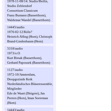
1978-11-08/14. Studio/Berlin,
Studio Zehlendorf
Consortium Classicum
Franz Bumann (Bassetthorn),
Waldemar Wandel (Bassetthorn)
14445/audio
1976-02-12/Köln?
Heinrich Alfing (Horn), Christoph
Brand-Lindenbaum (Horn)
5318/audio
1973/o.O.
Kurt Birsak (Bassetthorn),
Gerhard Papousek (Bassetthorn)
1127/audio
1972-10/Amsterdam,
Doopgezinde Kerk
Niederländisches Bläserensemble,
Mitglieder
Edo de Waart (Dirigent), Jan
Peeters (Horn), Iman Soeteman
(Horn)
14443/audio