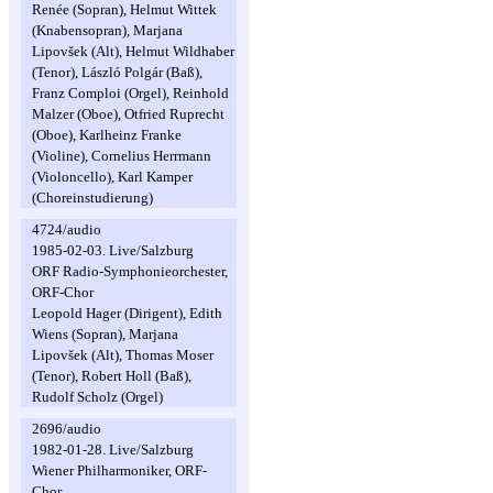
Renée (Sopran), Helmut Wittek
(Knabensopran), Marjana
Lipovšek (Alt), Helmut Wildhaber
(Tenor), László Polgár (Baß),
Franz Comploi (Orgel), Reinhold
Malzer (Oboe), Otfried Ruprecht
(Oboe), Karlheinz Franke
(Violine), Cornelius Herrmann
(Violoncello), Karl Kamper
(Choreinstudierung)
4724/audio
1985-02-03. Live/Salzburg
ORF Radio-Symphonieorchester,
ORF-Chor
Leopold Hager (Dirigent), Edith
Wiens (Sopran), Marjana
Lipovšek (Alt), Thomas Moser
(Tenor), Robert Holl (Baß),
Rudolf Scholz (Orgel)
2696/audio
1982-01-28. Live/Salzburg
Wiener Philharmoniker, ORF-
Chor