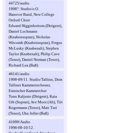
44725/audio
1998?. Studio/o.O.
Hanover Band, New College
Oxford Choir
Edward Higginbottom (Dirigent),
Daniel Lochmann
(Knabensopran), Nicholas
Witcomb (Knabensopran), Fergus
McLusky (Knabenalt), Stephen
Taylor (Knabenalt), Philip Cave
(Tenor), Daniel Norman (Tenor),
Richard Lea (Baß)
46141/audio
1998-09/11. Studio/Tallinn, Dom
Talliner Kammerorchester,
Estnischer Kammerchor
Tonu Kaljuste (Dirigent), Kaia
Urb (Sopran), Ave Moor (Alt), Tiit
Kogermann (Tenor), Mati Turi
(Tenor), Uku Joller (Baß)
41099/Audio
1996-08-10/12.