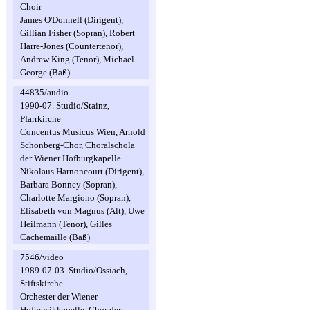
Choir
James O'Donnell (Dirigent),
Gillian Fisher (Sopran), Robert
Harre-Jones (Countertenor),
Andrew King (Tenor), Michael
George (Baß)
44835/audio
1990-07. Studio/Stainz,
Pfarrkirche
Concentus Musicus Wien, Arnold
Schönberg-Chor, Choralschola
der Wiener Hofburgkapelle
Nikolaus Harnoncourt (Dirigent),
Barbara Bonney (Sopran),
Charlotte Margiono (Sopran),
Elisabeth von Magnus (Alt), Uwe
Heilmann (Tenor), Gilles
Cachemaille (Baß)
7546/video
1989-07-03. Studio/Ossiach,
Stiftskirche
Orchester der Wiener
Hofmusikkapelle, Chor der