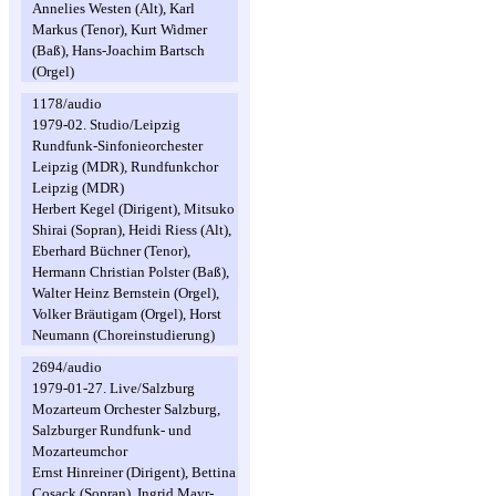
Annelies Westen (Alt), Karl
Markus (Tenor), Kurt Widmer
(Baß), Hans-Joachim Bartsch
(Orgel)
1178/audio
1979-02. Studio/Leipzig
Rundfunk-Sinfonieorchester
Leipzig (MDR), Rundfunkchor
Leipzig (MDR)
Herbert Kegel (Dirigent), Mitsuko
Shirai (Sopran), Heidi Riess (Alt),
Eberhard Büchner (Tenor),
Hermann Christian Polster (Baß),
Walter Heinz Bernstein (Orgel),
Volker Bräutigam (Orgel), Horst
Neumann (Choreinstudierung)
2694/audio
1979-01-27. Live/Salzburg
Mozarteum Orchester Salzburg,
Salzburger Rundfunk- und
Mozarteumchor
Ernst Hinreiner (Dirigent), Bettina
Cosack (Sopran), Ingrid Mayr-