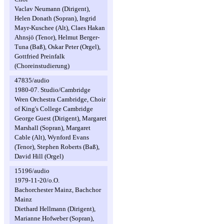
Vaclav Neumann (Dirigent),
Helen Donath (Sopran), Ingrid
Mayr-Kuschee (Alt), Claes Hakan
Ahnsjö (Tenor), Helmut Berger-
Tuna (Baß), Oskar Peter (Orgel),
Gottfried Preinfalk
(Choreinstudierung)
47835/audio
1980-07. Studio/Cambridge
Wren Orchestra Cambridge, Choir
of King's College Cambridge
George Guest (Dirigent), Margaret
Marshall (Sopran), Margaret
Cable (Alt), Wynford Evans
(Tenor), Stephen Roberts (Baß),
David Hill (Orgel)
15196/audio
1979-11-20/o.O.
Bachorchester Mainz, Bachchor
Mainz
Diethard Hellmann (Dirigent),
Marianne Hofweber (Sopran),