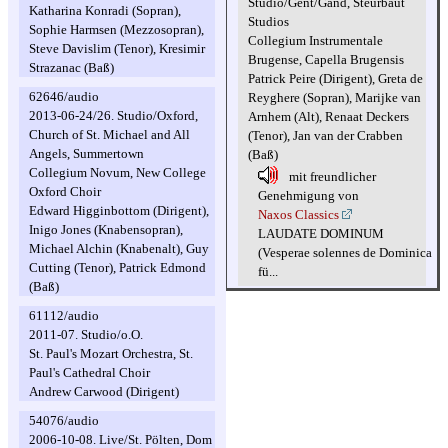
Studio/Gent/Gand, Steurbaut
Katharina Konradi (Sopran),
Studios
Sophie Harmsen (Mezzosopran),
Collegium Instrumentale
Steve Davislim (Tenor), Kresimir
Brugense, Capella Brugensis
Strazanac (Baß)
Patrick Peire (Dirigent), Greta de
62646/audio
Reyghere (Sopran), Marijke van
2013-06-24/26. Studio/Oxford,
Arnhem (Alt), Renaat Deckers
Church of St. Michael and All
(Tenor), Jan van der Crabben
Angels, Summertown
(Baß)
Collegium Novum, New College
mit freundlicher
Oxford Choir
Genehmigung von
Edward Higginbottom (Dirigent),
Naxos Classics
Inigo Jones (Knabensopran),
LAUDATE DOMINUM
Michael Alchin (Knabenalt), Guy
(Vesperae solennes de Dominica
Cutting (Tenor), Patrick Edmond
fü...
(Baß)
61112/audio
2011-07. Studio/o.O.
St. Paul's Mozart Orchestra, St.
Paul's Cathedral Choir
Andrew Carwood (Dirigent)
54076/audio
2006-10-08. Live/St. Pölten, Dom