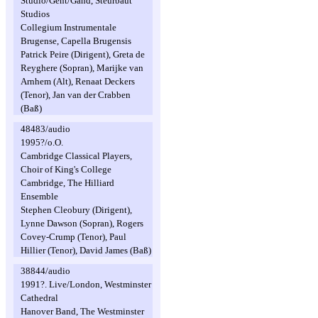
Studio/Gent/Gand, Steurbaut
Studios
Collegium Instrumentale
Brugense, Capella Brugensis
Patrick Peire (Dirigent), Greta de
Reyghere (Sopran), Marijke van
Arnhem (Alt), Renaat Deckers
(Tenor), Jan van der Crabben
(Baß)
48483/audio
1995?/o.O.
Cambridge Classical Players,
Choir of King's College
Cambridge, The Hilliard
Ensemble
Stephen Cleobury (Dirigent),
Lynne Dawson (Sopran), Rogers
Covey-Crump (Tenor), Paul
Hillier (Tenor), David James (Baß)
38844/audio
1991?. Live/London, Westminster
Cathedral
Hanover Band, The Westminster