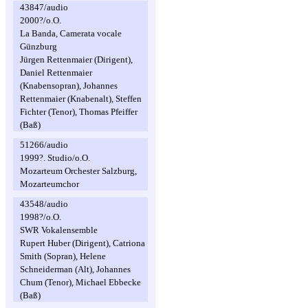
43847/audio
2000?/o.O.
La Banda, Camerata vocale
Günzburg
Jürgen Rettenmaier (Dirigent),
Daniel Rettenmaier
(Knabensopran), Johannes
Rettenmaier (Knabenalt), Steffen
Fichter (Tenor), Thomas Pfeiffer
(Baß)
51266/audio
1999?. Studio/o.O.
Mozarteum Orchester Salzburg,
Mozarteumchor
43548/audio
1998?/o.O.
SWR Vokalensemble
Rupert Huber (Dirigent), Catriona
Smith (Sopran), Helene
Schneiderman (Alt), Johannes
Chum (Tenor), Michael Ebbecke
(Baß)