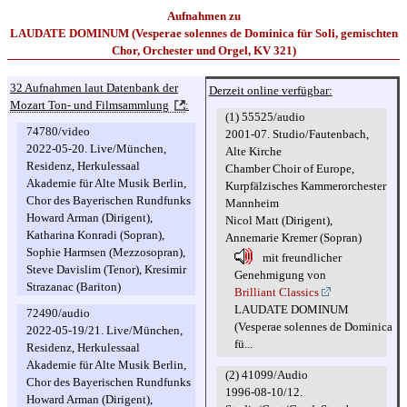
Aufnahmen zu
LAUDATE DOMINUM (Vesperae solennes de Dominica für Soli, gemischten
Chor, Orchester und Orgel, KV 321)
32 Aufnahmen laut Datenbank der
Derzeit online verfügbar:
Mozart Ton- und Filmsammlung
:
(1) 55525/audio
74780/video
2001-07. Studio/Fautenbach,
2022-05-20. Live/München,
Alte Kirche
Residenz, Herkulessaal
Chamber Choir of Europe,
Akademie für Alte Musik Berlin,
Kurpfälzisches Kammerorchester
Chor des Bayerischen Rundfunks
Mannheim
Howard Arman (Dirigent),
Nicol Matt (Dirigent),
Katharina Konradi (Sopran),
Annemarie Kremer (Sopran)
Sophie Harmsen (Mezzosopran),
mit freundlicher
Steve Davislim (Tenor), Kresimir
Genehmigung von
Strazanac (Bariton)
Brilliant Classics
LAUDATE DOMINUM
72490/audio
(Vesperae solennes de Dominica
2022-05-19/21. Live/München,
fü...
Residenz, Herkulessaal
Akademie für Alte Musik Berlin,
(2) 41099/Audio
Chor des Bayerischen Rundfunks
1996-08-10/12.
Howard Arman (Dirigent),