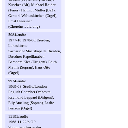
Kuschee (Alt), Michael Roider
(Tenor), Hartmut Müller (Baß),
Gerhard Walterskirchen (Orgel),
Ernst Hinreiner
(Choreinstudierung)
5084/audio
1977-10 1978-06/Dresden,
Lukaskirche
Sächsische Staatskapelle Dresden,
Dresdner Kapellknaben
Bernhard Klee (Dirigent), Edith
Mathis (Sopran), Hans Otto
(Orgel)
9974/audio
1969-08. Studio/London
English Chamber Orchestra
Raymond Leppard (Dirigent),
Elly Ameling (Sopran), Leslie
Pearson (Orgel)
15195/audio
1968-11-22/o.O.?
Sinfonieorchester des