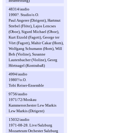
Bearbeitung)
48314/audio
1990?. Studio/o.O.
Paul Angerer (Dirigent), Hartmut
Strebel (Flöte), Lajos Lencses
(Oboe), Sigurd Michael (Oboe),
Kurt Etzold (Fagott), George ter
Vört (Fagott), Mahir Cakar (Horn),
Wolfgang Schumann (Horn), Will
Beh (Violine), Susanne
Lautenbacher (Violine), Georg
Hörtnagel (Kontrabaß)
4994/audio
1980?/o.O.
Tobi Reiser-Ensemble
9756/audio
1971/72/Moskau
Kammerorchester Lew Markis
Lew Markis (Dirigent)
15032/audio
1971-08-28. Live/Salzburg
Mozarteum Orchester Salzburg