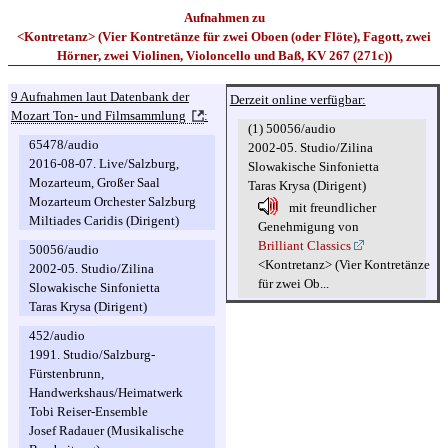
Aufnahmen zu
<Kontretanz> (Vier Kontretänze für zwei Oboen (oder Flöte), Fagott, zwei
Hörner, zwei Violinen, Violoncello und Baß, KV 267 (271c))
9 Aufnahmen laut Datenbank der
Derzeit online verfügbar:
Mozart Ton- und Filmsammlung
:
(1) 50056/audio
65478/audio
2002-05. Studio/Zilina
2016-08-07. Live/Salzburg,
Slowakische Sinfonietta
Mozarteum, Großer Saal
Taras Krysa (Dirigent)
Mozarteum Orchester Salzburg
mit freundlicher
Miltiades Caridis (Dirigent)
Genehmigung von
Brilliant Classics
50056/audio
<Kontretanz> (Vier Kontretänze
2002-05. Studio/Zilina
für zwei Ob...
Slowakische Sinfonietta
Taras Krysa (Dirigent)
452/audio
1991. Studio/Salzburg-
Fürstenbrunn,
Handwerkshaus/Heimatwerk
Tobi Reiser-Ensemble
Josef Radauer (Musikalische