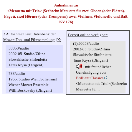
Aufnahmen zu
<Menuetto mit Trio> (Sechzehn Menuette für zwei Oboen (oder Flöten),
Fagott, zwei Hörner (oder Trompeten), zwei Violinen, Violoncello und Baß,
KV 176)
2 Aufnahmen laut Datenbank der
Derzeit online verfügbar:
Mozart Ton- und Filmsammlung
:
(1) 50053/audio
50053/audio
2002-05. Studio/Zilina
2002-05. Studio/Zilina
Slowakische Sinfonietta
Slowakische Sinfonietta
Taras Krysa (Dirigent)
Taras Krysa (Dirigent)
mit freundlicher
Genehmigung von
733/audio
Brilliant Classics
1965. Studio/Wien, Sofiensaal
<Menuetto mit Trio> (Sechzehn
Wiener Mozart Ensemble
Menuette für ...
Willi Boskovsky (Dirigent)