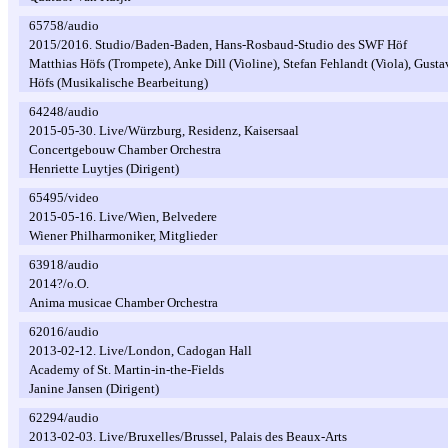
65758/audio
2015/2016. Studio/Baden-Baden, Hans-Rosbaud-Studio des SWF Höf
Matthias Höfs (Trompete), Anke Dill (Violine), Stefan Fehlandt (Viola), Gusta
Höfs (Musikalische Bearbeitung)
64248/audio
2015-05-30. Live/Würzburg, Residenz, Kaisersaal
Concertgebouw Chamber Orchestra
Henriette Luytjes (Dirigent)
65495/video
2015-05-16. Live/Wien, Belvedere
Wiener Philharmoniker, Mitglieder
63918/audio
2014?/o.O.
Anima musicae Chamber Orchestra
62016/audio
2013-02-12. Live/London, Cadogan Hall
Academy of St. Martin-in-the-Fields
Janine Jansen (Dirigent)
62294/audio
2013-02-03. Live/Bruxelles/Brussel, Palais des Beaux-Arts