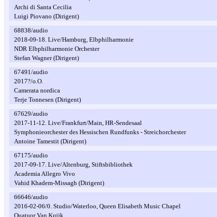
Archi di Santa Cecilia
Luigi Piovano (Dirigent)
68838/audio
2018-09-18. Live/Hamburg, Elbphilharmonie
NDR Elbphilharmonie Orchester
Stefan Wagner (Dirigent)
67491/audio
2017?/o.O.
Camerata nordica
Terje Tonnesen (Dirigent)
67629/audio
2017-11-12. Live/Frankfurt/Main, HR-Sendesaal
Symphonieorchester des Hessischen Rundfunks - Streichorchester
Antoine Tamestit (Dirigent)
67175/audio
2017-09-17. Live/Altenburg, Stiftsbibliothek
Academia Allegro Vivo
Vahid Khadem-Missagh (Dirigent)
66646/audio
2016-02-06/0. Studio/Waterloo, Queen Elisabeth Music Chapel
Quatuor Van Kuijk