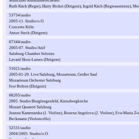
Münchner Rundfunkorchester
Ruth Käch (Regie), Harry Bicket (Dirigent), Ingrid Käch (Regieassistenz), M
53754/audio
2005-11. Studio/o.O.
Concerto Köln
Anton Steck (Dirigent)
67344/audio
2005-07. Studio/Anif
Salzburg Chamber Soloists
Lavard Skou-Larsen (Dirigent)
51021/audio
2005-01-29. Live/Salzburg, Mozarteum, Großer Saal
Mozarteum Orchester Salzburg
Ivor Bolton (Dirigent)
68205/audio
2005. Studio/Burglengenfeld, Kreuzbergkirche
Mozart Quartett Salzburg
Joanna Kamenarska (1. Violine), Bozena Angelova (2. Violine), Eva-Maria Zw
Beckmann (Violoncello)
52531/audio
2004/2005. Studio/o.O.