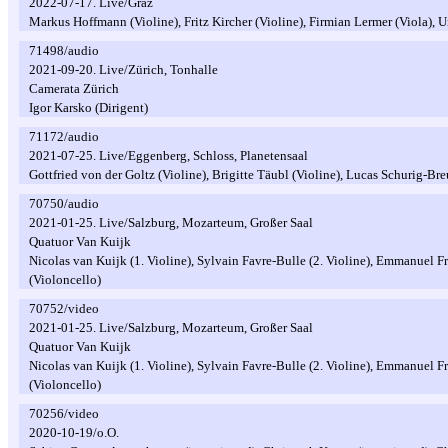
2022-07-17. Live/Graz
Markus Hoffmann (Violine), Fritz Kircher (Violine), Firmian Lermer (Viola), U
71498/audio
2021-09-20. Live/Zürich, Tonhalle
Camerata Zürich
Igor Karsko (Dirigent)
71172/audio
2021-07-25. Live/Eggenberg, Schloss, Planetensaal
Gottfried von der Goltz (Violine), Brigitte Täubl (Violine), Lucas Schurig-Br
70750/audio
2021-01-25. Live/Salzburg, Mozarteum, Großer Saal
Quatuor Van Kuijk
Nicolas van Kuijk (1. Violine), Sylvain Favre-Bulle (2. Violine), Emmanuel 
(Violoncello)
70752/video
2021-01-25. Live/Salzburg, Mozarteum, Großer Saal
Quatuor Van Kuijk
Nicolas van Kuijk (1. Violine), Sylvain Favre-Bulle (2. Violine), Emmanuel 
(Violoncello)
70256/video
2020-10-19/o.O.