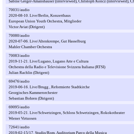
Sabine Greger-Amanshauser (interviewed), Christoph Koncz (interviewed), Ch
70031/audio
2020-08-10. Live/Berlin, Konzerthaus
European Union Youth Orchestra, Mitglieder
Victor Aviat (Dirigent)
70080/audio
2020-07-06. Live/Altenkrempe, Gut Hasselburg
Mahler Chamber Orchestra
70083/audio
2019-11-21. Live/Lugano, Lugano Arte e Cultura
Orchestra della Radio e Televisione Svizzera Italiana (RTSI)
Julian Rachlin (Dirigent)
69476/audio
2019-06-16. Live/Brugg , Reformierte Stadtkirche
Georgisches Kammerorchester
Sebastian Bohren (Dirigent)
69095/audio
2019-05-21. Live/Schwetzingen, Schloss Schwetzingen, Rokokotheater
Wiener Virtuosen
72641/audio
2019-02-15/17. Studio/Rom, Auditorium Parco della Musica