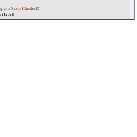
ng von
Naxos Classics
6 (125a))