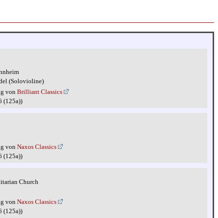
annheim
del (Solovioline)
ng von
Brilliant Classics
6 (125a))
ng von
Naxos Classics
6 (125a))
itarian Church
ng von
Naxos Classics
6 (125a))