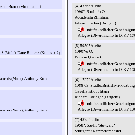
(4) 45565/audio
rsina Braun (Violoncello)
1990?. Studio/o.O.
Accademia Ziliniana
Eduard Fischer (Dirigent)
mit freundlicher Genehmigu
Allegro (Divertimento in D, KV 13
(5) 59595/audio
1990?/o.O.
euß (Viola), Dane Roberts (Kontrabaß)
Pannon Quartett
mit freundlicher Genehmigu
Allegro (Divertimento in D, KV 13
Francois (Viola), Anthony Kondo
(6) 17279/audio
1988-03. Studio/Bratislava/Preßburg
Capella Istropolitana
Richard Edlinger (Dirigent)
mit freundlicher Genehmigu
Allegro (Divertimento in D, KV 13
Francois (Viola), Anthony Kondo
(7) 4875/audio
1958?. Studio/Stuttgart?
Stuttgarter Kammerorchester