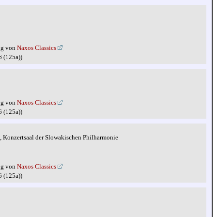
ng von
Naxos Classics
6 (125a))
ng von
Naxos Classics
6 (125a))
, Konzertsaal der Slowakischen Philharmonie
ng von
Naxos Classics
6 (125a))