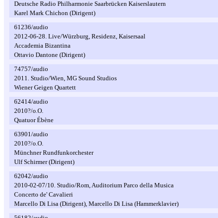
Deutsche Radio Philharmonie Saarbrücken Kaiserslautern
Karel Mark Chichon (Dirigent)
61236/audio
2012-06-28. Live/Würzburg, Residenz, Kaisersaal
Accademia Bizantina
Ottavio Dantone (Dirigent)
74757/audio
2011. Studio/Wien, MG Sound Studios
Wiener Geigen Quartett
62414/audio
2010?/o.O.
Quatuor Ébène
63901/audio
2010?/o.O.
Münchner Rundfunkorchester
Ulf Schirmer (Dirigent)
62042/audio
2010-02-07/10. Studio/Rom, Auditorium Parco della Musica
Concerto de' Cavalieri
Marcello Di Lisa (Dirigent), Marcello Di Lisa (Hammerklavier)
56182/audio