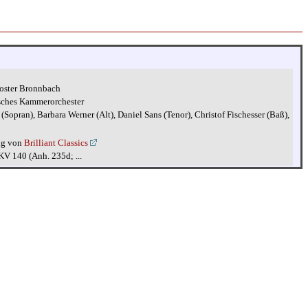
oster Bronnbach
sches Kammerorchester
 (Sopran), Barbara Werner (Alt), Daniel Sans (Tenor), Christof Fischesser (Baß),
ng von
Brilliant Classics
V 140 (Anh. 235d; ...