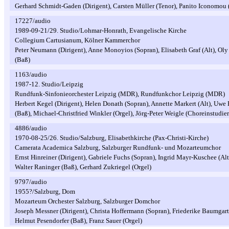
Gerhard Schmidt-Gaden (Dirigent), Carsten Müller (Tenor), Panito Iconomou 
17227/audio
1989-09-21/29. Studio/Lohmar-Honrath, Evangelische Kirche
Collegium Cartusianum, Kölner Kammerchor
Peter Neumann (Dirigent), Anne Monoyios (Sopran), Elisabeth Graf (Alt), Oly 
(Baß)
1163/audio
1987-12. Studio/Leipzig
Rundfunk-Sinfonieorchester Leipzig (MDR), Rundfunkchor Leipzig (MDR)
Herbert Kegel (Dirigent), Helen Donath (Sopran), Annette Markert (Alt), Uwe
(Baß), Michael-Christfried Winkler (Orgel), Jörg-Peter Weigle (Choreinstudie
4886/audio
1970-08-25/26. Studio/Salzburg, Elisabethkirche (Pax-Christi-Kirche)
Camerata Academica Salzburg, Salzburger Rundfunk- und Mozarteumchor
Ernst Hinreiner (Dirigent), Gabriele Fuchs (Sopran), Ingrid Mayr-Kuschee (A
Walter Raninger (Baß), Gerhard Zukriegel (Orgel)
9797/audio
1955?/Salzburg, Dom
Mozarteum Orchester Salzburg, Salzburger Domchor
Joseph Messner (Dirigent), Christa Hoffermann (Sopran), Friederike Baumgartn
Helmut Pesendorfer (Baß), Franz Sauer (Orgel)