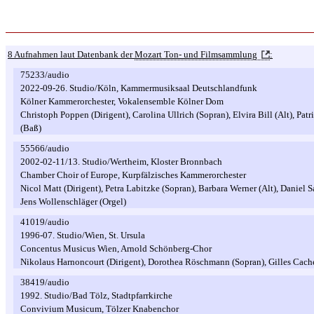
8 Aufnahmen laut Datenbank der
Mozart Ton- und Filmsammlung
:
75233/audio
2022-09-26. Studio/Köln, Kammermusiksaal Deutschlandfunk
Kölner Kammerorchester, Vokalensemble Kölner Dom
Christoph Poppen (Dirigent), Carolina Ullrich (Sopran), Elvira Bill (Alt), Pa
(Baß)
55566/audio
2002-02-11/13. Studio/Wertheim, Kloster Bronnbach
Chamber Choir of Europe, Kurpfälzisches Kammerorchester
Nicol Matt (Dirigent), Petra Labitzke (Sopran), Barbara Werner (Alt), Daniel S
Jens Wollenschläger (Orgel)
41019/audio
1996-07. Studio/Wien, St. Ursula
Concentus Musicus Wien, Arnold Schönberg-Chor
Nikolaus Harnoncourt (Dirigent), Dorothea Röschmann (Sopran), Gilles Cach
38419/audio
1992. Studio/Bad Tölz, Stadtpfarrkirche
Convivium Musicum, Tölzer Knabenchor