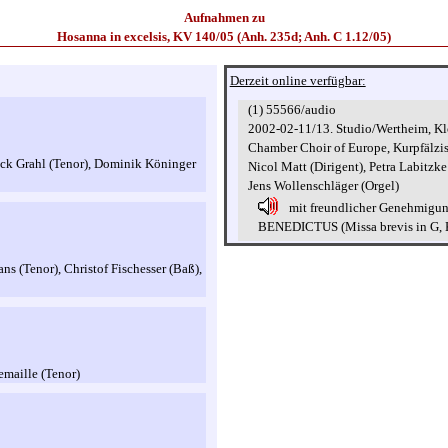
Aufnahmen zu
Hosanna in excelsis, KV 140/05 (Anh. 235d; Anh. C 1.12/05)
Derzeit online verfügbar:
(1) 55566/audio
2002-02-11/13. Studio/Wertheim, Kl
Chamber Choir of Europe, Kurpfälzi
trick Grahl (Tenor), Dominik Köninger
Nicol Matt (Dirigent), Petra Labitzke
Jens Wollenschläger (Orgel)
mit freundlicher Genehmigu
BENEDICTUS (Missa brevis in G, K
ans (Tenor), Christof Fischesser (Baß),
emaille (Tenor)