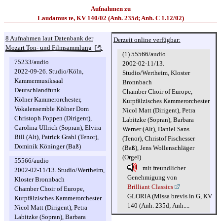
Aufnahmen zu
Laudamus te, KV 140/02 (Anh. 235d; Anh. C 1.12/02)
8 Aufnahmen laut Datenbank der
Derzeit online verfügbar:
Mozart Ton- und Filmsammlung
:
(1) 55566/audio
75233/audio
2002-02-11/13.
2022-09-26. Studio/Köln,
Studio/Wertheim, Kloster
Kammermusiksaal
Bronnbach
Deutschlandfunk
Chamber Choir of Europe,
Kölner Kammerorchester,
Kurpfälzisches Kammerorchester
Vokalensemble Kölner Dom
Nicol Matt (Dirigent), Petra
Christoph Poppen (Dirigent),
Labitzke (Sopran), Barbara
Carolina Ullrich (Sopran), Elvira
Werner (Alt), Daniel Sans
Bill (Alt), Patrick Grahl (Tenor),
(Tenor), Christof Fischesser
Dominik Köninger (Baß)
(Baß), Jens Wollenschläger
(Orgel)
55566/audio
mit freundlicher
2002-02-11/13. Studio/Wertheim,
Genehmigung von
Kloster Bronnbach
Brilliant Classics
Chamber Choir of Europe,
GLORIA (Missa brevis in G, KV
Kurpfälzisches Kammerorchester
140 (Anh. 235d; Anh....
Nicol Matt (Dirigent), Petra
Labitzke (Sopran), Barbara