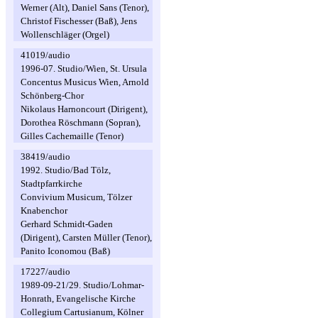
Werner (Alt), Daniel Sans (Tenor),
Christof Fischesser (Baß), Jens
Wollenschläger (Orgel)
41019/audio
1996-07. Studio/Wien, St. Ursula
Concentus Musicus Wien, Arnold
Schönberg-Chor
Nikolaus Harnoncourt (Dirigent),
Dorothea Röschmann (Sopran),
Gilles Cachemaille (Tenor)
38419/audio
1992. Studio/Bad Tölz,
Stadtpfarrkirche
Convivium Musicum, Tölzer
Knabenchor
Gerhard Schmidt-Gaden
(Dirigent), Carsten Müller (Tenor),
Panito Iconomou (Baß)
17227/audio
1989-09-21/29. Studio/Lohmar-
Honrath, Evangelische Kirche
Collegium Cartusianum, Kölner