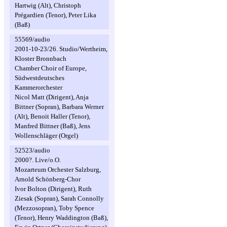
Hartwig (Alt), Christoph
Prégardien (Tenor), Peter Lika
(Baß)
55569/audio
2001-10-23/26. Studio/Wertheim,
Kloster Bronnbach
Chamber Choir of Europe,
Südwestdeutsches
Kammerorchester
Nicol Matt (Dirigent), Anja
Bittner (Sopran), Barbara Werner
(Alt), Benoit Haller (Tenor),
Manfred Bittner (Baß), Jens
Wollenschläger (Orgel)
52523/audio
2000?. Live/o.O.
Mozarteum Orchester Salzburg,
Arnold Schönberg-Chor
Ivor Bolton (Dirigent), Ruth
Ziesak (Sopran), Sarah Connolly
(Mezzosopran), Toby Spence
(Tenor), Henry Waddington (Baß),