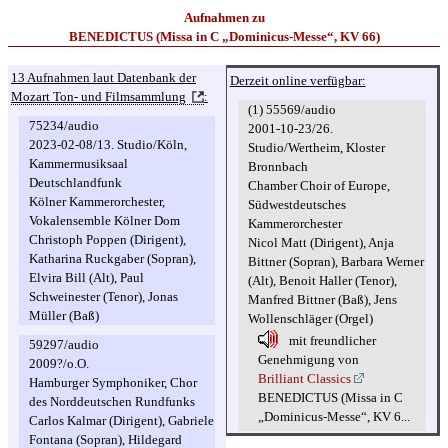
Aufnahmen zu
BENEDICTUS (Missa in C „Dominicus-Messe“, KV 66)
13 Aufnahmen laut Datenbank der
Derzeit online verfügbar:
Mozart Ton- und Filmsammlung
:
(1) 55569/audio
75234/audio
2001-10-23/26.
2023-02-08/13. Studio/Köln,
Studio/Wertheim, Kloster
Kammermusiksaal
Bronnbach
Deutschlandfunk
Chamber Choir of Europe,
Kölner Kammerorchester,
Südwestdeutsches
Vokalensemble Kölner Dom
Kammerorchester
Christoph Poppen (Dirigent),
Nicol Matt (Dirigent), Anja
Katharina Ruckgaber (Sopran),
Bittner (Sopran), Barbara Werner
Elvira Bill (Alt), Paul
(Alt), Benoit Haller (Tenor),
Schweinester (Tenor), Jonas
Manfred Bittner (Baß), Jens
Müller (Baß)
Wollenschläger (Orgel)
mit freundlicher
59297/audio
Genehmigung von
2009?/o.O.
Brilliant Classics
Hamburger Symphoniker, Chor
BENEDICTUS (Missa in C
des Norddeutschen Rundfunks
„Dominicus-Messe“, KV 6...
Carlos Kalmar (Dirigent), Gabriele
Fontana (Sopran), Hildegard