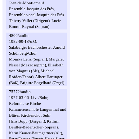
Jean-de-Montierneuf
Ensemble Josquin des Prés,
Ensemble vocal Josquin des Prés
Thierry Vallet (Dirigent), Lucie
Bourot-Raynal (Sopran)
4806/audio
1982-09-18/o.O.
Salzburger Bachorchester, Arnold
Schönberg-Chor
Monika Lenz (Sopran), Margaret
Nessel (Mezzosopran), Elisabeth
von Magnus (Alt), Michael
Roider (Tenor), Albert Hartinger
(Baß), Brigitte Engelhard (Orgel)
75772/audio
1977-03-06. Live/Suhr,
Reformierte Kirche
Kammerensemble Langenthal und
Bläser, Kirchenchor Suhr
Hans Bopp (Dirigent), Kathrin
Beidler-Badertscher (Sopran),
Karin Krauer-Baumgartner (Alt),
Peter Forster (Tenor), Heinz Suter