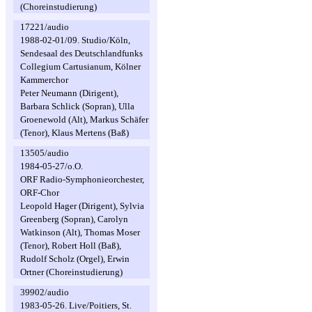
(Choreinstudierung)
17221/audio
1988-02-01/09. Studio/Köln,
Sendesaal des Deutschlandfunks
Collegium Cartusianum, Kölner
Kammerchor
Peter Neumann (Dirigent),
Barbara Schlick (Sopran), Ulla
Groenewold (Alt), Markus Schäfer
(Tenor), Klaus Mertens (Baß)
13505/audio
1984-05-27/o.O.
ORF Radio-Symphonieorchester,
ORF-Chor
Leopold Hager (Dirigent), Sylvia
Greenberg (Sopran), Carolyn
Watkinson (Alt), Thomas Moser
(Tenor), Robert Holl (Baß),
Rudolf Scholz (Orgel), Erwin
Ortner (Choreinstudierung)
39902/audio
1983-05-26. Live/Poitiers, St.