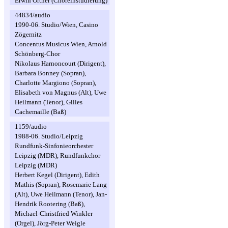
Erwin Ortner (Choreinstudierung)
44834/audio
1990-06. Studio/Wien, Casino
Zögernitz
Concentus Musicus Wien, Arnold
Schönberg-Chor
Nikolaus Harnoncourt (Dirigent),
Barbara Bonney (Sopran),
Charlotte Margiono (Sopran),
Elisabeth von Magnus (Alt), Uwe
Heilmann (Tenor), Gilles
Cachemaille (Baß)
1159/audio
1988-06. Studio/Leipzig
Rundfunk-Sinfonieorchester
Leipzig (MDR), Rundfunkchor
Leipzig (MDR)
Herbert Kegel (Dirigent), Edith
Mathis (Sopran), Rosemarie Lang
(Alt), Uwe Heilmann (Tenor), Jan-
Hendrik Rootering (Baß),
Michael-Christfried Winkler
(Orgel), Jörg-Peter Weigle