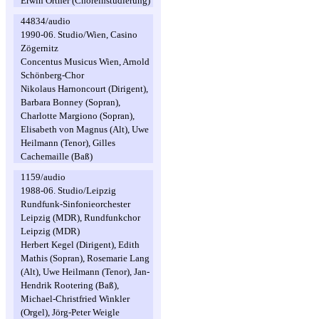
Erwin Ortner (Choreinstudierung)
44834/audio
1990-06. Studio/Wien, Casino
Zögernitz
Concentus Musicus Wien, Arnold
Schönberg-Chor
Nikolaus Harnoncourt (Dirigent),
Barbara Bonney (Sopran),
Charlotte Margiono (Sopran),
Elisabeth von Magnus (Alt), Uwe
Heilmann (Tenor), Gilles
Cachemaille (Baß)
1159/audio
1988-06. Studio/Leipzig
Rundfunk-Sinfonieorchester
Leipzig (MDR), Rundfunkchor
Leipzig (MDR)
Herbert Kegel (Dirigent), Edith
Mathis (Sopran), Rosemarie Lang
(Alt), Uwe Heilmann (Tenor), Jan-
Hendrik Rootering (Baß),
Michael-Christfried Winkler
(Orgel), Jörg-Peter Weigle