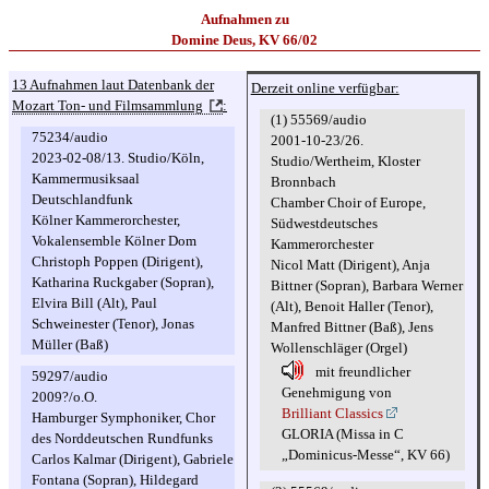
Aufnahmen zu
Domine Deus, KV 66/02
13 Aufnahmen laut Datenbank der
Derzeit online verfügbar:
Mozart Ton- und Filmsammlung
:
(1) 55569/audio
75234/audio
2001-10-23/26.
2023-02-08/13. Studio/Köln,
Studio/Wertheim, Kloster
Kammermusiksaal
Bronnbach
Deutschlandfunk
Chamber Choir of Europe,
Kölner Kammerorchester,
Südwestdeutsches
Vokalensemble Kölner Dom
Kammerorchester
Christoph Poppen (Dirigent),
Nicol Matt (Dirigent), Anja
Katharina Ruckgaber (Sopran),
Bittner (Sopran), Barbara Werner
Elvira Bill (Alt), Paul
(Alt), Benoit Haller (Tenor),
Schweinester (Tenor), Jonas
Manfred Bittner (Baß), Jens
Müller (Baß)
Wollenschläger (Orgel)
mit freundlicher
59297/audio
Genehmigung von
2009?/o.O.
Brilliant Classics
Hamburger Symphoniker, Chor
GLORIA (Missa in C
des Norddeutschen Rundfunks
„Dominicus-Messe“, KV 66)
Carlos Kalmar (Dirigent), Gabriele
Fontana (Sopran), Hildegard