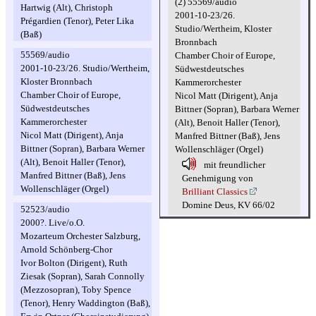
(2) 55569/audio
Hartwig (Alt), Christoph
2001-10-23/26.
Prégardien (Tenor), Peter Lika
Studio/Wertheim, Kloster
(Baß)
Bronnbach
55569/audio
Chamber Choir of Europe,
2001-10-23/26. Studio/Wertheim,
Südwestdeutsches
Kloster Bronnbach
Kammerorchester
Chamber Choir of Europe,
Nicol Matt (Dirigent), Anja
Südwestdeutsches
Bittner (Sopran), Barbara Werner
Kammerorchester
(Alt), Benoit Haller (Tenor),
Nicol Matt (Dirigent), Anja
Manfred Bittner (Baß), Jens
Bittner (Sopran), Barbara Werner
Wollenschläger (Orgel)
(Alt), Benoit Haller (Tenor),
mit freundlicher
Manfred Bittner (Baß), Jens
Genehmigung von
Wollenschläger (Orgel)
Brilliant Classics
Domine Deus, KV 66/02
52523/audio
2000?. Live/o.O.
Mozarteum Orchester Salzburg,
Arnold Schönberg-Chor
Ivor Bolton (Dirigent), Ruth
Ziesak (Sopran), Sarah Connolly
(Mezzosopran), Toby Spence
(Tenor), Henry Waddington (Baß),