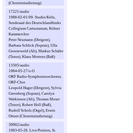
(Choreinstudierung)
17221/audio
1988-02-01/09. Studio/Köln,
Sendesaal des Deutschlandfunks
Collegium Cartusianum, Kölner
Kammerchor
Peter Neumann (Dirigent),
Barbara Schlick (Sopran), Ulla
Groenewold (Alt), Markus Schäfer
(Tenor), Klaus Mertens (Baß)
13505/audio
1984-05-27/o.O.
ORF Radio-Symphonieorchester,
ORF-Chor
Leopold Hager (Dirigent), Sylvia
Greenberg (Sopran), Carolyn
Watkinson (Alt), Thomas Moser
(Tenor), Robert Holl (Baß),
Rudolf Scholz (Orgel), Erwin
Ortner (Choreinstudierung)
39902/audio
1983-05-26. Live/Poitiers, St.