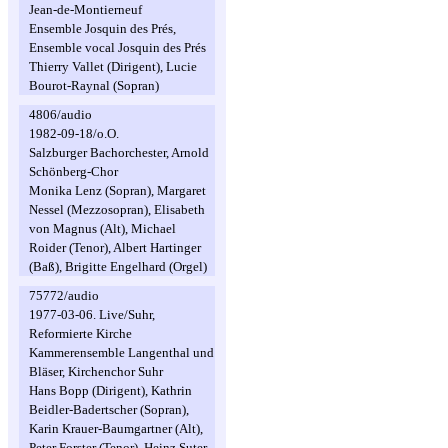
Jean-de-Montierneuf
Ensemble Josquin des Prés,
Ensemble vocal Josquin des Prés
Thierry Vallet (Dirigent), Lucie
Bourot-Raynal (Sopran)
4806/audio
1982-09-18/o.O.
Salzburger Bachorchester, Arnold
Schönberg-Chor
Monika Lenz (Sopran), Margaret
Nessel (Mezzosopran), Elisabeth
von Magnus (Alt), Michael
Roider (Tenor), Albert Hartinger
(Baß), Brigitte Engelhard (Orgel)
75772/audio
1977-03-06. Live/Suhr,
Reformierte Kirche
Kammerensemble Langenthal und
Bläser, Kirchenchor Suhr
Hans Bopp (Dirigent), Kathrin
Beidler-Badertscher (Sopran),
Karin Krauer-Baumgartner (Alt),
Peter Forster (Tenor), Heinz Suter