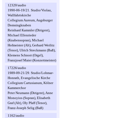
12320/audio
1990-06-19/21. Studio/Violau,
Wallfahrtskirche
Collegium Aureum, Augsburger
Domsingknaben
Reinhard Kammler (Dirigent),
Michael Ellenrieder
(Knabensopran), Michael
Hofmeister (Alt), Gerhard Werlitz
(Tenor), Ulrich Streckmann (Baß),
Klemens Schnorr (Orgel),
Franzjosef Maier (Konzertmeister)
17226/audio
1989-09-21/29. Studio/Lohmar-
Honrath, Evangelische Kirche
Collegium Cartusianum, Kölner
Kammerchor
Peter Neumann (Dirigent), Anne
Monoyios (Sopran), Elisabeth
Graf (Alt), Oly Pfaff (Tenor),
Franz-Joseph Selig (Baß)
1162/audio