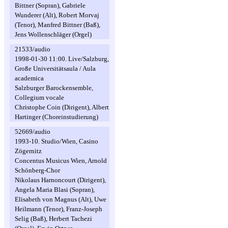
Bittner (Sopran), Gabriele
Wunderer (Alt), Robert Morvaj
(Tenor), Manfred Bittner (Baß),
Jens Wollenschläger (Orgel)
21533/audio
1998-01-30 11:00. Live/Salzburg,
Große Universitätsaula / Aula
academica
Salzburger Barockensemble,
Collegium vocale
Christophe Coin (Dirigent), Albert
Hartinger (Choreinstudierung)
52669/audio
1993-10. Studio/Wien, Casino
Zögernitz
Concentus Musicus Wien, Arnold
Schönberg-Chor
Nikolaus Harnoncourt (Dirigent),
Angela Maria Blasi (Sopran),
Elisabeth von Magnus (Alt), Uwe
Heilmann (Tenor), Franz-Joseph
Selig (Baß), Herbert Tachezi