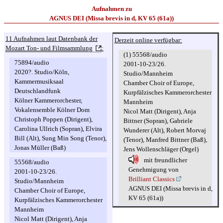
Aufnahmen zu
AGNUS DEI (Missa brevis in d, KV 65 (61a))
11 Aufnahmen laut Datenbank der
Derzeit online verfügbar:
Mozart Ton- und Filmsammlung
:
(1) 55568/audio
75894/audio
2001-10-23/26.
2020?. Studio/Köln,
Studio/Mannheim
Kammermusiksaal
Chamber Choir of Europe,
Deutschlandfunk
Kurpfälzisches Kammerorchester
Kölner Kammerorchester,
Mannheim
Vokalensemble Kölner Dom
Nicol Matt (Dirigent), Anja
Christoph Poppen (Dirigent),
Bittner (Sopran), Gabriele
Carolina Ullrich (Sopran), Elvira
Wunderer (Alt), Robert Morvaj
Bill (Alt), Sung Min Song (Tenor),
(Tenor), Manfred Bittner (Baß),
Jonas Müller (Baß)
Jens Wollenschläger (Orgel)
mit freundlicher
55568/audio
Genehmigung von
2001-10-23/26.
Brilliant Classics
Studio/Mannheim
AGNUS DEI (Missa brevis in d,
Chamber Choir of Europe,
KV 65 (61a))
Kurpfälzisches Kammerorchester
Mannheim
Nicol Matt (Dirigent), Anja