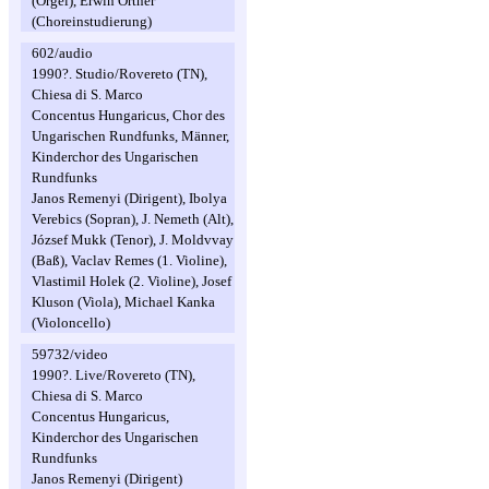
(Orgel), Erwin Ortner
(Choreinstudierung)
602/audio
1990?. Studio/Rovereto (TN),
Chiesa di S. Marco
Concentus Hungaricus, Chor des
Ungarischen Rundfunks, Männer,
Kinderchor des Ungarischen
Rundfunks
Janos Remenyi (Dirigent), Ibolya
Verebics (Sopran), J. Nemeth (Alt),
József Mukk (Tenor), J. Moldvvay
(Baß), Vaclav Remes (1. Violine),
Vlastimil Holek (2. Violine), Josef
Kluson (Viola), Michael Kanka
(Violoncello)
59732/video
1990?. Live/Rovereto (TN),
Chiesa di S. Marco
Concentus Hungaricus,
Kinderchor des Ungarischen
Rundfunks
Janos Remenyi (Dirigent)