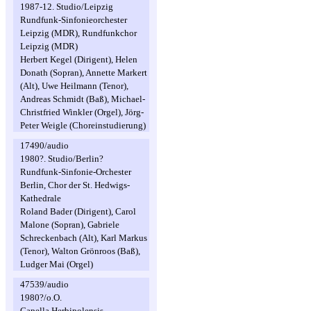
1987-12. Studio/Leipzig
Rundfunk-Sinfonieorchester
Leipzig (MDR), Rundfunkchor
Leipzig (MDR)
Herbert Kegel (Dirigent), Helen
Donath (Sopran), Annette Markert
(Alt), Uwe Heilmann (Tenor),
Andreas Schmidt (Baß), Michael-
Christfried Winkler (Orgel), Jörg-
Peter Weigle (Choreinstudierung)
17490/audio
1980?. Studio/Berlin?
Rundfunk-Sinfonie-Orchester
Berlin, Chor der St. Hedwigs-
Kathedrale
Roland Bader (Dirigent), Carol
Malone (Sopran), Gabriele
Schreckenbach (Alt), Karl Markus
(Tenor), Walton Grönroos (Baß),
Ludger Mai (Orgel)
47539/audio
1980?/o.O.
Capella Herbipolensis