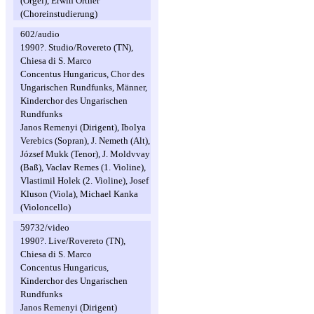
(Orgel), Erwin Ortner
(Choreinstudierung)
602/audio
1990?. Studio/Rovereto (TN),
Chiesa di S. Marco
Concentus Hungaricus, Chor des
Ungarischen Rundfunks, Männer,
Kinderchor des Ungarischen
Rundfunks
Janos Remenyi (Dirigent), Ibolya
Verebics (Sopran), J. Nemeth (Alt),
József Mukk (Tenor), J. Moldvvay
(Baß), Vaclav Remes (1. Violine),
Vlastimil Holek (2. Violine), Josef
Kluson (Viola), Michael Kanka
(Violoncello)
59732/video
1990?. Live/Rovereto (TN),
Chiesa di S. Marco
Concentus Hungaricus,
Kinderchor des Ungarischen
Rundfunks
Janos Remenyi (Dirigent)