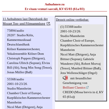
Aufnahmen zu
Et vitam venturi saeculi, KV 65/03 (61a/03)
11 Aufnahmen laut Datenbank der
Derzeit online verfügbar:
Mozart Ton- und Filmsammlung
:
(1) 55568/audio
75894/audio
2001-10-23/26.
2020?. Studio/Köln,
Studio/Mannheim
Kammermusiksaal
Chamber Choir of Europe,
Deutschlandfunk
Kurpfälzisches Kammerorchester
Kölner Kammerorchester,
Mannheim
Vokalensemble Kölner Dom
Nicol Matt (Dirigent), Anja
Christoph Poppen (Dirigent),
Bittner (Sopran), Gabriele
Carolina Ullrich (Sopran), Elvira
Wunderer (Alt), Robert Morvaj
Bill (Alt), Sung Min Song (Tenor),
(Tenor), Manfred Bittner (Baß),
Jonas Müller (Baß)
Jens Wollenschläger (Orgel)
mit freundlicher
55568/audio
Genehmigung von
2001-10-23/26.
Brilliant Classics
Studio/Mannheim
CREDO (Missa brevis in d, KV
Chamber Choir of Europe,
65 (61a))
Kurpfälzisches Kammerorchester
Mannheim
Nicol Matt (Dirigent), Anja