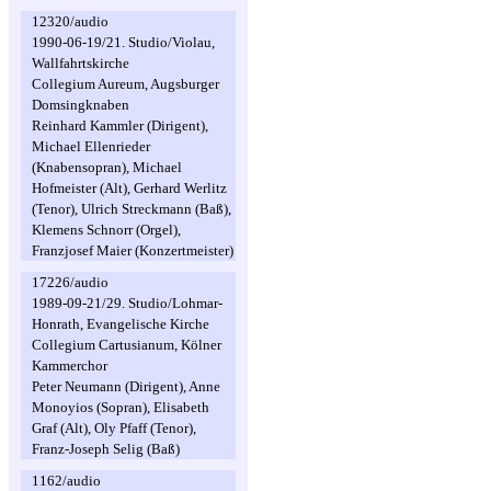
12320/audio
1990-06-19/21. Studio/Violau,
Wallfahrtskirche
Collegium Aureum, Augsburger
Domsingknaben
Reinhard Kammler (Dirigent),
Michael Ellenrieder
(Knabensopran), Michael
Hofmeister (Alt), Gerhard Werlitz
(Tenor), Ulrich Streckmann (Baß),
Klemens Schnorr (Orgel),
Franzjosef Maier (Konzertmeister)
17226/audio
1989-09-21/29. Studio/Lohmar-
Honrath, Evangelische Kirche
Collegium Cartusianum, Kölner
Kammerchor
Peter Neumann (Dirigent), Anne
Monoyios (Sopran), Elisabeth
Graf (Alt), Oly Pfaff (Tenor),
Franz-Joseph Selig (Baß)
1162/audio