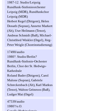
1987-12. Studio/Leipzig
Rundfunk-Sinfonieorchester
Leipzig (MDR), Rundfunkchor
Leipzig (MDR)
Herbert Kegel (Dirigent), Helen
Donath (Sopran), Annette Markert
(Alt), Uwe Heilmann (Tenor),
Andreas Schmidt (Baß), Michael-
Christfried Winkler (Orgel), Jörg-
Peter Weigle (Choreinstudierung)
17490/audio
1980?. Studio/Berlin?
Rundfunk-Sinfonie-Orchester
Berlin, Chor der St. Hedwigs-
Kathedrale
Roland Bader (Dirigent), Carol
Malone (Sopran), Gabriele
Schreckenbach (Alt), Karl Markus
(Tenor), Walton Grönroos (Baß),
Ludger Mai (Orgel)
47539/audio
1980?/o.O.
Capella Herbipolensis