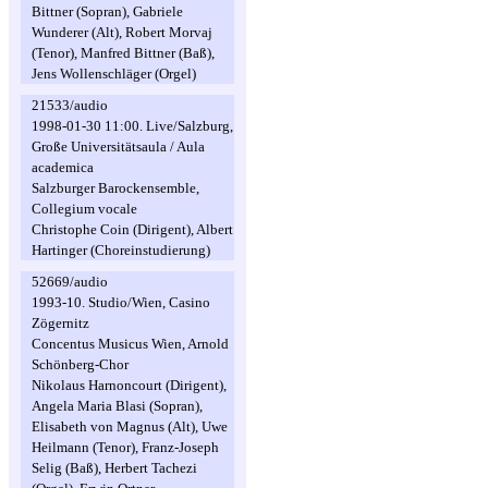
Bittner (Sopran), Gabriele
Wunderer (Alt), Robert Morvaj
(Tenor), Manfred Bittner (Baß),
Jens Wollenschläger (Orgel)
21533/audio
1998-01-30 11:00. Live/Salzburg,
Große Universitätsaula / Aula
academica
Salzburger Barockensemble,
Collegium vocale
Christophe Coin (Dirigent), Albert
Hartinger (Choreinstudierung)
52669/audio
1993-10. Studio/Wien, Casino
Zögernitz
Concentus Musicus Wien, Arnold
Schönberg-Chor
Nikolaus Harnoncourt (Dirigent),
Angela Maria Blasi (Sopran),
Elisabeth von Magnus (Alt), Uwe
Heilmann (Tenor), Franz-Joseph
Selig (Baß), Herbert Tachezi