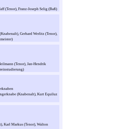
aff (Tenor), Franz-Joseph Selig (Baß)
Knabenalt), Gerhard Werlitz (Tenor),
meister)
Heilmann (Tenor), Jan-Hendrik
oreinstudierung)
gerknaben
ängerknabe (Knabenalt), Kurt Equiluz
), Karl Markus (Tenor), Walton