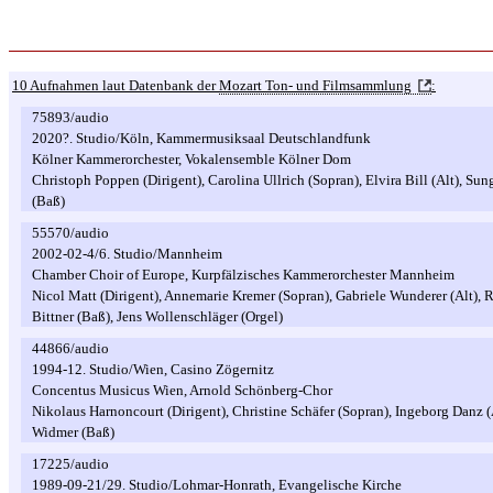
10 Aufnahmen laut Datenbank der
Mozart Ton- und Filmsammlung
:
75893/audio
2020?. Studio/Köln, Kammermusiksaal Deutschlandfunk
Kölner Kammerorchester, Vokalensemble Kölner Dom
Christoph Poppen (Dirigent), Carolina Ullrich (Sopran), Elvira Bill (Alt), Su
(Baß)
55570/audio
2002-02-4/6. Studio/Mannheim
Chamber Choir of Europe, Kurpfälzisches Kammerorchester Mannheim
Nicol Matt (Dirigent), Annemarie Kremer (Sopran), Gabriele Wunderer (Alt), 
Bittner (Baß), Jens Wollenschläger (Orgel)
44866/audio
1994-12. Studio/Wien, Casino Zögernitz
Concentus Musicus Wien, Arnold Schönberg-Chor
Nikolaus Harnoncourt (Dirigent), Christine Schäfer (Sopran), Ingeborg Danz (A
Widmer (Baß)
17225/audio
1989-09-21/29. Studio/Lohmar-Honrath, Evangelische Kirche