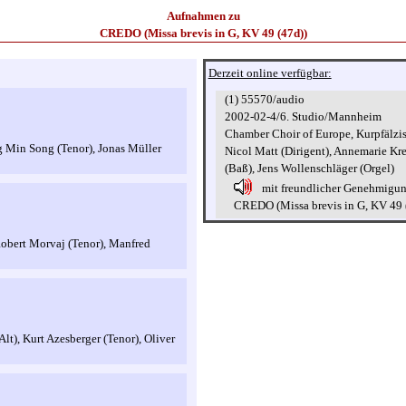
Aufnahmen zu
CREDO (Missa brevis in G, KV 49 (47d))
Derzeit online verfügbar:
(1) 55570/audio
2002-02-4/6. Studio/Mannheim
Chamber Choir of Europe, Kurpfälz
ng Min Song (Tenor), Jonas Müller
Nicol Matt (Dirigent), Annemarie Kre
(Baß), Jens Wollenschläger (Orgel)
mit freundlicher Genehmigu
CREDO (Missa brevis in G, KV 49 
Robert Morvaj (Tenor), Manfred
lt), Kurt Azesberger (Tenor), Oliver