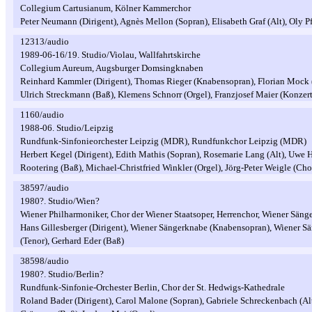
Collegium Cartusianum, Kölner Kammerchor
Peter Neumann (Dirigent), Agnès Mellon (Sopran), Elisabeth Graf (Alt), Oly Pf
12313/audio
1989-06-16/19. Studio/Violau, Wallfahrtskirche
Collegium Aureum, Augsburger Domsingknaben
Reinhard Kammler (Dirigent), Thomas Rieger (Knabensopran), Florian Mock (
Ulrich Streckmann (Baß), Klemens Schnorr (Orgel), Franzjosef Maier (Konzert
1160/audio
1988-06. Studio/Leipzig
Rundfunk-Sinfonieorchester Leipzig (MDR), Rundfunkchor Leipzig (MDR)
Herbert Kegel (Dirigent), Edith Mathis (Sopran), Rosemarie Lang (Alt), Uwe 
Rootering (Baß), Michael-Christfried Winkler (Orgel), Jörg-Peter Weigle (Ch
38597/audio
1980?. Studio/Wien?
Wiener Philharmoniker, Chor der Wiener Staatsoper, Herrenchor, Wiener Sän
Hans Gillesberger (Dirigent), Wiener Sängerknabe (Knabensopran), Wiener S
(Tenor), Gerhard Eder (Baß)
38598/audio
1980?. Studio/Berlin?
Rundfunk-Sinfonie-Orchester Berlin, Chor der St. Hedwigs-Kathedrale
Roland Bader (Dirigent), Carol Malone (Sopran), Gabriele Schreckenbach (Alt