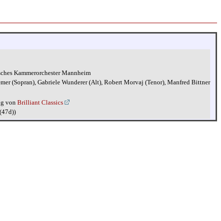
isches Kammerorchester Mannheim
mer (Sopran), Gabriele Wunderer (Alt), Robert Morvaj (Tenor), Manfred Bittner
ng von
Brilliant Classics
(47d))