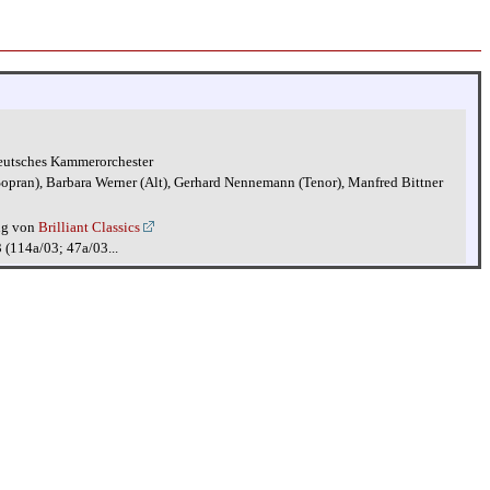
eutsches Kammerorchester
(Sopran), Barbara Werner (Alt), Gerhard Nennemann (Tenor), Manfred Bittner
ng von
Brilliant Classics
 (114a/03; 47a/03...