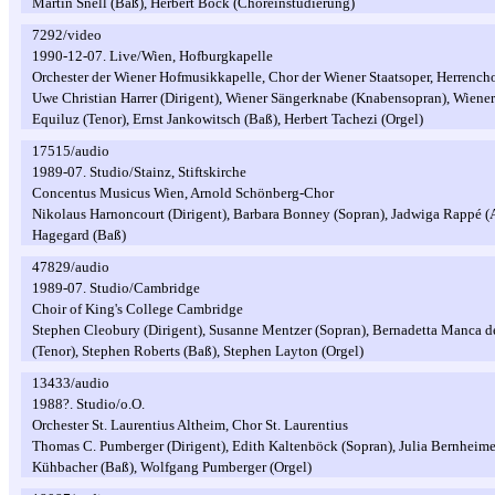
Martin Snell (Baß), Herbert Böck (Choreinstudierung)
7292/video
1990-12-07. Live/Wien, Hofburgkapelle
Orchester der Wiener Hofmusikkapelle, Chor der Wiener Staatsoper, Herrench
Uwe Christian Harrer (Dirigent), Wiener Sängerknabe (Knabensopran), Wiene
Equiluz (Tenor), Ernst Jankowitsch (Baß), Herbert Tachezi (Orgel)
17515/audio
1989-07. Studio/Stainz, Stiftskirche
Concentus Musicus Wien, Arnold Schönberg-Chor
Nikolaus Harnoncourt (Dirigent), Barbara Bonney (Sopran), Jadwiga Rappé (Al
Hagegard (Baß)
47829/audio
1989-07. Studio/Cambridge
Choir of King's College Cambridge
Stephen Cleobury (Dirigent), Susanne Mentzer (Sopran), Bernadetta Manca d
(Tenor), Stephen Roberts (Baß), Stephen Layton (Orgel)
13433/audio
1988?. Studio/o.O.
Orchester St. Laurentius Altheim, Chor St. Laurentius
Thomas C. Pumberger (Dirigent), Edith Kaltenböck (Sopran), Julia Bernheimer
Kühbacher (Baß), Wolfgang Pumberger (Orgel)