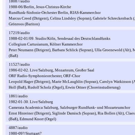
18087/audio
1988-06/Berlin, Jesus-Christus-Kirche
Rundfunk-Sinfonie-Orchester Berlin, RIAS-Kammerchor
Marcus Creed (Dirigent), Celina Lindsley (Sopran), Gabriele Schreckenbach (
Grönroos (Bariton)
17219/audio
1988-02-01/09. Studio/Köln, Sendesaal des Deutschlandfunks
Collegium Cartusianum, Kölner Kammerchor
Peter Neumann (Dirigent), Barbara Schlick (Sopran), Ulla Groenewold (Alt), 
(Baß)
11527/audio
1986-02-02. Live/Salzburg, Mozarteum, Großer Saal
ORF Radio-Symphonieorchester, ORF-Chor
Leopold Hager (Dirigent), Marie McLaughlin (Sopran), Carolyn Watkinson (A
Holl (Baß), Rudolf Scholz (Orgel), Erwin Ortner (Choreinstudierung)
1861/audio
1982-01-30. Live/Salzburg
Camerata Academica Salzburg, Salzburger Rundfunk- und Mozarteumchor
Ernst Hinreiner (Dirigent), Siglinde Damisch (Sopran), Ria Bollen (Alt), Clae
(Baß), Edmund Knorr (Orgel)
4887/audio
1980-09?/Stuttgart?