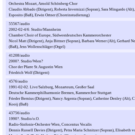
Orchestra Mozart, Arnold Schönberg-Chor
Claudio Abbado (Dirigent), Roberta Invernizzi (Sopran), Sara Mingardo (Alt),
Esposito (Baß), Erwin Ortner (Choreinstudierung)
55567/audio
2002-02-4/6. Studio/Mannheim
Chamber Choir of Europe, Südwestdeutsches Kammerorchester
Nicol Matt (Dirigent), Anja Bittner (Sopran), Barbara Werner (Alt), Gerhard 
(Baß), Jens Wollenschläger (Orgel)
41208/audio
2000?. Studio/Wien?
Chor der Pfarre St.Augustin Wien
Friedrich Wolf (Dirigent)
4576/audio
1991-02-02. Live/Salzburg, Mozarteum, Großer Saal
Deutsche Kammerphilharmonie Bremen, Kammerchor Stuttgart
Frieder Bernius (Dirigent), Nancy Argenta (Sopran), Catherine Denley (Alt), C
Kooij (Baß)
43756/audio
1990?. Studio/o.O.
Radio-Sinfonie-Orchester Wien, Concentus Vocalis
Dennis Russell Davies (Dirigent), Petra Maria Schnitzer (Sopran), Elisabeth v