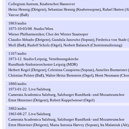
Collegium Aureum, Knabenchor Hannover
Heinz Hennig (Dirigent), Sebastian Hennig (Knabensopran), Rafael Harten (Al
Varcoe (Baß)
1863/audio
1975-10-03/08. Studio/Wien
Wiener Philharmoniker, Chor der Wiener Staatsoper
Claudio Abbado (Dirigent), Gundula Janowitz (Sopran), Frederica von Stade 
Moll (Baß), Rudolf Scholz (Orgel), Norbert Balatsch (Choreinstudierung)
1167/audio
1973-12. Studio/Leipzig, Versöhnungskirche
Rundfunk-Sinfonieorchester Leipzig (MDR)
Herbert Kegel (Dirigent), Celestina Casapietra (Sopran), Annelies Burmeister (
Christian Polster (Baß), Walter Heinz Bernstein (Orgel), Horst Neumann (Cho
1860/audio
1973-01-22. Live/Salzburg
Camerata Academica Salzburg, Salzburger Rundfunk- und Mozarteumchor
Ernst Hinreiner (Dirigent), Robert Kuppelwieser (Orgel)
1862/audio
1963-08-27. Live/Salzburg
Camerata Academica Salzburg, Salzburger Rundfunk- und Mozarteumchor
Ernst Hinreiner (Dirigent), Maria Antonia Harvey (Sopran), Ira Malaniuk (Alt