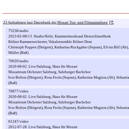
23 Aufnahmen laut Datenbank der
Mozart Ton- und Filmsammlung
:
75236/audio
2023-02-08/13. Studio/Köln, Kammermusiksaal Deutschlandfunk
Kölner Kammerorchester, Vokalensemble Kölner Dom
Christoph Poppen (Dirigent), Katharina Ruckgaber (Sopran), Elvira Bill (Alt),
Müller (Baß)
70020/audio
2020-08-02. Live/Salzburg, Haus für Mozart
Mozarteum Orchester Salzburg, Salzburger Bachchor
Ivor Bolton (Dirigent), Rosa Feola (Sopran), Katherina Magiera (Alt), Sebasti
(Baß)
70877/video
2020-08-02. Live/Salzburg, Haus für Mozart
Mozarteum Orchester Salzburg, Salzburger Bachchor
Ivor Bolton (Dirigent), Rosa Feola (Sopran), Katherina Magiera (Alt), Sebasti
(Baß)
61247/video
2012-07-28. Live/Salzburg, Haus für Mozart