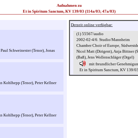
Aufnahmen zu
Et in Spiritum Sanctum, KV 139/03 (114a/03; 47a/03)
Derzeit online verfügbar:
(1) 55567/audio
2002-02-4/6. Studio/Mannheim
Chamber Choir of Europe, Südwestd
 Paul Schweinester (Tenor), Jonas
Nicol Matt (Dirigent), Anja Bittner 
(Baß), Jens Wollenschläger (Orgel)
mit freundlicher Genehmigu
Et in Spiritum Sanctum, KV 139/03
an Kohlhepp (Tenor), Peter Kellner
an Kohlhepp (Tenor), Peter Kellner