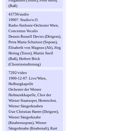
Prégardien (Tenor), Peter Kooij
(Baß)
43756/audio
1990?. Studio/o.O.
Radio-Sinfonie-Orchester Wien,
Concentus Vocalis
Dennis Russell Davies (Dirigent),
Petra Maria Schnitzer (Sopran),
Elisabeth von Magnus (Alt), Jörg
Hering (Tenor), Martin Snell
(Baß), Herbert Böck
(Choreinstudierung)
7292/video
1990-12-07. Live/Wien,
Hofburgkapelle
Orchester der Wiener
Hofmusikkapelle, Chor der
Wiener Staatsoper, Herrenchor,
Wiener Sängerknaben
Uwe Christian Harrer (Dirigent),
Wiener Sängerknabe
(Knabensopran), Wiener
Sängerknabe (Knabenalt), Kurt