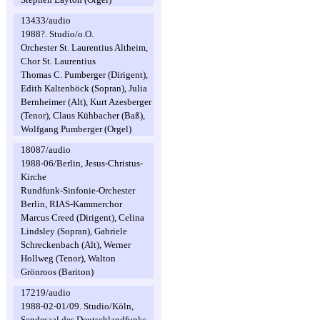
13433/audio
1988?. Studio/o.O.
Orchester St. Laurentius Altheim,
Chor St. Laurentius
Thomas C. Pumberger (Dirigent),
Edith Kaltenböck (Sopran), Julia
Bernheimer (Alt), Kurt Azesberger
(Tenor), Claus Kühbacher (Baß),
Wolfgang Pumberger (Orgel)
18087/audio
1988-06/Berlin, Jesus-Christus-
Kirche
Rundfunk-Sinfonie-Orchester
Berlin, RIAS-Kammerchor
Marcus Creed (Dirigent), Celina
Lindsley (Sopran), Gabriele
Schreckenbach (Alt), Werner
Hollweg (Tenor), Walton
Grönroos (Bariton)
17219/audio
1988-02-01/09. Studio/Köln,
Sendesaal des Deutschlandfunks