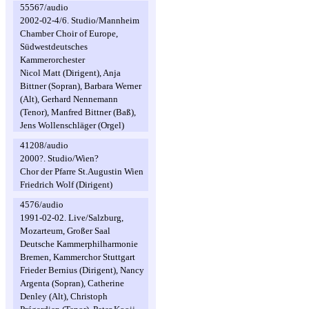
55567/audio
2002-02-4/6. Studio/Mannheim
Chamber Choir of Europe,
Südwestdeutsches
Kammerorchester
Nicol Matt (Dirigent), Anja
Bittner (Sopran), Barbara Werner
(Alt), Gerhard Nennemann
(Tenor), Manfred Bittner (Baß),
Jens Wollenschläger (Orgel)
41208/audio
2000?. Studio/Wien?
Chor der Pfarre St.Augustin Wien
Friedrich Wolf (Dirigent)
4576/audio
1991-02-02. Live/Salzburg,
Mozarteum, Großer Saal
Deutsche Kammerphilharmonie
Bremen, Kammerchor Stuttgart
Frieder Bernius (Dirigent), Nancy
Argenta (Sopran), Catherine
Denley (Alt), Christoph