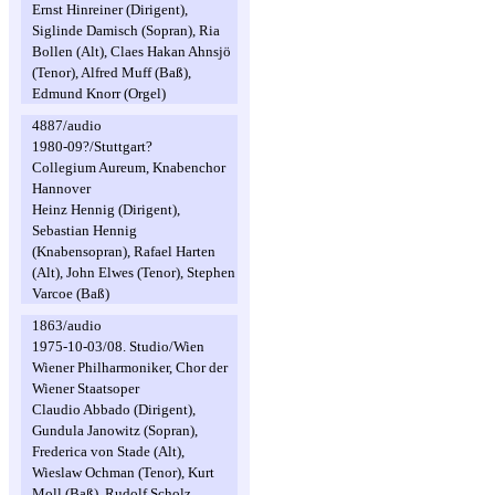
Ernst Hinreiner (Dirigent),
Siglinde Damisch (Sopran), Ria
Bollen (Alt), Claes Hakan Ahnsjö
(Tenor), Alfred Muff (Baß),
Edmund Knorr (Orgel)
4887/audio
1980-09?/Stuttgart?
Collegium Aureum, Knabenchor
Hannover
Heinz Hennig (Dirigent),
Sebastian Hennig
(Knabensopran), Rafael Harten
(Alt), John Elwes (Tenor), Stephen
Varcoe (Baß)
1863/audio
1975-10-03/08. Studio/Wien
Wiener Philharmoniker, Chor der
Wiener Staatsoper
Claudio Abbado (Dirigent),
Gundula Janowitz (Sopran),
Frederica von Stade (Alt),
Wieslaw Ochman (Tenor), Kurt
Moll (Baß), Rudolf Scholz