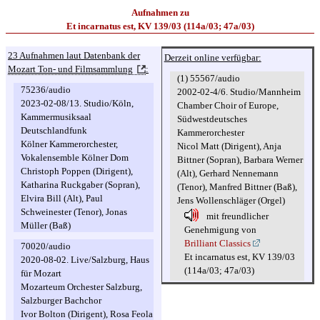
Aufnahmen zu
Et incarnatus est, KV 139/03 (114a/03; 47a/03)
23 Aufnahmen laut Datenbank der
Derzeit online verfügbar:
Mozart Ton- und Filmsammlung
:
(1) 55567/audio
75236/audio
2002-02-4/6. Studio/Mannheim
2023-02-08/13. Studio/Köln,
Chamber Choir of Europe,
Kammermusiksaal
Südwestdeutsches
Deutschlandfunk
Kammerorchester
Kölner Kammerorchester,
Nicol Matt (Dirigent), Anja
Vokalensemble Kölner Dom
Bittner (Sopran), Barbara Werner
Christoph Poppen (Dirigent),
(Alt), Gerhard Nennemann
Katharina Ruckgaber (Sopran),
(Tenor), Manfred Bittner (Baß),
Elvira Bill (Alt), Paul
Jens Wollenschläger (Orgel)
Schweinester (Tenor), Jonas
mit freundlicher
Müller (Baß)
Genehmigung von
Brilliant Classics
70020/audio
Et incarnatus est, KV 139/03
2020-08-02. Live/Salzburg, Haus
(114a/03; 47a/03)
für Mozart
Mozarteum Orchester Salzburg,
Salzburger Bachchor
Ivor Bolton (Dirigent), Rosa Feola