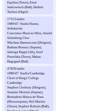
Equiluz (Tenor), Ernst
Jankowitsch (Baß), Herbert
Tachezi (Orgel)
17515/audio
1989-07. Studio/Stainz,
Stiftskirche
Concentus Musicus Wien, Arnold
Schönberg-Chor
Nikolaus Harnoncourt (Dirigent),
Barbara Bonney (Sopran),
Jadwiga Rappé (Alt), Josef
Protschka (Tenor), Hakan
Hagegard (Baß)
47829/audio
1989-07. Studio/Cambridge
Choir of King's College
Cambridge
Stephen Cleobury (Dirigent),
Susanne Mentzer (Sopran),
Bernadetta Manca de Nissa
(Mezzosopran), Neil Mackie
(Tenor), Stephen Roberts (Baß),
Stephen Layton (Orgel)