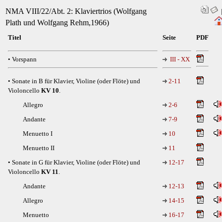
NMA VIII/22/Abt. 2: Klaviertrios (Wolfgang
Plath und Wolfgang Rehm,1966)
Titel
Seite
PDF
• Vorspann
III - XX
• Sonate in B für Klavier, Violine (oder Flöte) und
2-11
Violoncello
KV 10
.
Allegro
2-6
Andante
7-9
Menuetto I
10
Menuetto II
11
• Sonate in G für Klavier, Violine (oder Flöte) und
12-17
Violoncello
KV 11
.
Andante
12-13
Allegro
14-15
Menuetto
16-17