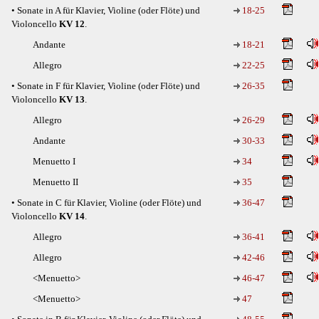
• Sonate in A für Klavier, Violine (oder Flöte) und
18-25
Violoncello
KV 12
.
Andante
18-21
Allegro
22-25
• Sonate in F für Klavier, Violine (oder Flöte) und
26-35
Violoncello
KV 13
.
Allegro
26-29
Andante
30-33
Menuetto I
34
Menuetto II
35
• Sonate in C für Klavier, Violine (oder Flöte) und
36-47
Violoncello
KV 14
.
Allegro
36-41
Allegro
42-46
<Menuetto>
46-47
<Menuetto>
47