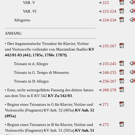
VAR. V
223
VAR. VI
223-224
Allegretto
224-234
ANHANG:
• Drei fragmentarische Triosätze für Klavier, Violine
235-267
und Violoncello vollendet von Maximilian Stadler
KV
442/01-03 (442; 1785e, 1786c 1787f)
.
Triosatz in d. Allegro
235-245
Triosatz in G. Tempo di Menuetto
246-255
Triosatz in D. Allegro
256-267
• Erste, nicht weitergeführte Fassung des dritten Satzes
268-270
aus dem Trio in E KV 542
KV Zu 542/03
.
• Beginn eines Triosatzes in G für Klavier, Violine und
271
Violoncello (Fragment) KV Anh. 52 (495a)
KV Anh. 52
(495a)
.
• Beginn eines Triosatzes in B für Klavier, Violine und
272
Violoncello (Fragment) KV Anh. 51 (501a)
KV Anh. 51