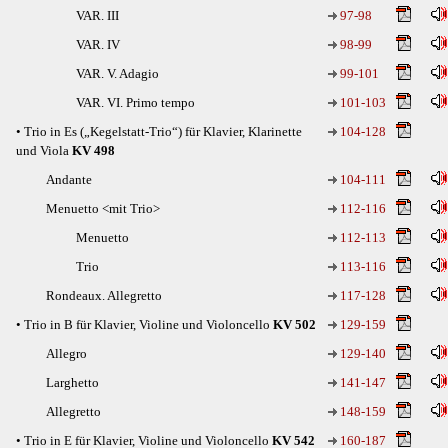
VAR. III
97-98
VAR. IV
98-99
VAR. V. Adagio
99-101
VAR. VI. Primo tempo
101-103
• Trio in Es („Kegelstatt-Trio“) für Klavier, Klarinette
104-128
und Viola
KV 498
Andante
104-111
Menuetto <mit Trio>
112-116
Menuetto
112-113
Trio
113-116
Rondeaux. Allegretto
117-128
• Trio in B für Klavier, Violine und Violoncello
KV 502
129-159
Allegro
129-140
Larghetto
141-147
Allegretto
148-159
• Trio in E für Klavier, Violine und Violoncello
KV 542
160-187