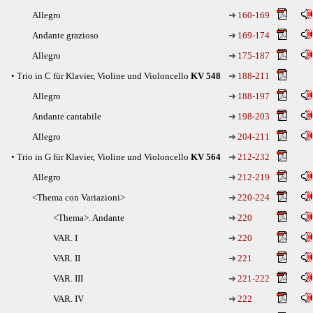
Allegro
160-169
Andante grazioso
169-174
Allegro
175-187
• Trio in C für Klavier, Violine und Violoncello
KV 548
188-211
Allegro
188-197
Andante cantabile
198-203
Allegro
204-211
• Trio in G für Klavier, Violine und Violoncello
KV 564
212-232
Allegro
212-219
<Thema con Variazioni>
220-224
<Thema>. Andante
220
VAR. I
220
VAR. II
221
VAR. III
221-222
VAR. IV
222