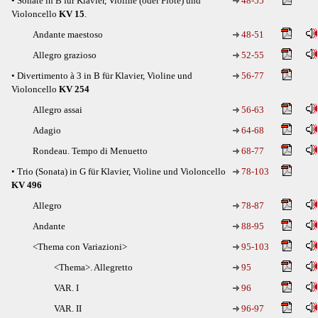
• Sonate in B für Klavier, Violine (oder Flöte) und
48-55
Violoncello
KV 15
.
Andante maestoso
48-51
Allegro grazioso
52-55
• Divertimento à 3 in B für Klavier, Violine und
56-77
Violoncello
KV 254
Allegro assai
56-63
Adagio
64-68
Rondeau. Tempo di Menuetto
68-77
• Trio (Sonata) in G für Klavier, Violine und Violoncello
78-103
KV 496
Allegro
78-87
Andante
88-95
<Thema con Variazioni>
95-103
<Thema>. Allegretto
95
VAR. I
96
VAR. II
96-97