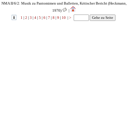
NMA II/6/2: Musik zu Pantomimen und Balletten, Kritischer Bericht (Heckmann,
1970)
|
1
|
2
|
3
|
4
|
5
|
6
|
7
|
8
|
9
|
10
|
>