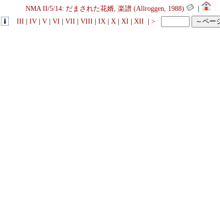
NMA II/5/14: だまされた花婿, 楽譜 (Allroggen, 1988)
|
III
|
IV
|
V
|
VI
|
VII
|
VIII
|
IX
|
X
|
XI
|
XII
|
>