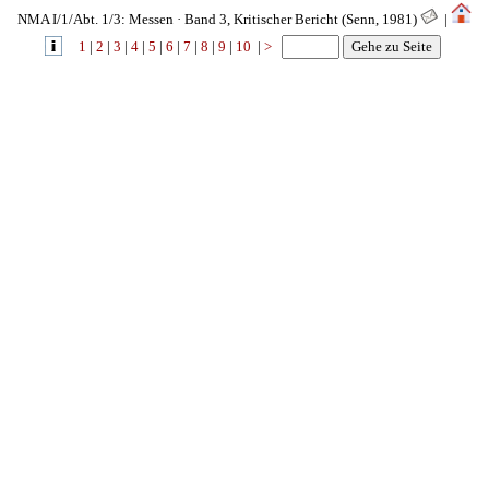
NMA I/1/Abt. 1/3: Messen · Band 3, Kritischer Bericht (Senn, 1981)
|
1
|
2
|
3
|
4
|
5
|
6
|
7
|
8
|
9
|
10
|
>