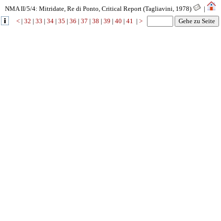
NMA II/5/4: Mitridate, Re di Ponto, Critical Report (Tagliavini, 1978)
|
<
|
32
|
33
|
34
|
35
|
36
|
37
|
38
|
39
|
40
|
41
|
>