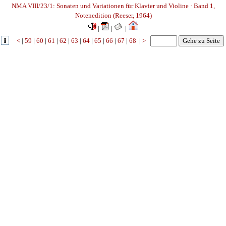
NMA VIII/23/1: Sonaten und Variationen für Klavier und Violine · Band 1,
Notenedition (Reeser, 1964)
|
|
|
<
|
59
|
60
|
61
|
62
|
63
|
64
|
65
|
66
|
67
|
68
|
>