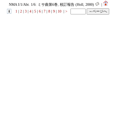
NMA I/1/Abt. 1/6: ミサ曲第6巻, 校訂報告 (Holl, 2000)
|
1
|
2
|
3
|
4
|
5
|
6
|
7
|
8
|
9
|
10
|
>