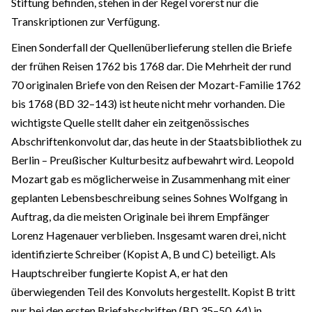
Stiftung befinden, stehen in der Regel vorerst nur die
Transkriptionen zur Verfügung.
Einen Sonderfall der Quellenüberlieferung stellen die Briefe
der frühen Reisen 1762 bis 1768 dar. Die Mehrheit der rund
70 originalen Briefe von den Reisen der Mozart-Familie 1762
bis 1768 (BD 32–143) ist heute nicht mehr vorhanden. Die
wichtigste Quelle stellt daher ein zeitgenössisches
Abschriftenkonvolut dar, das heute in der Staatsbibliothek zu
Berlin – Preußischer Kulturbesitz aufbewahrt wird. Leopold
Mozart gab es möglicherweise in Zusammenhang mit einer
geplanten Lebensbeschreibung seines Sohnes Wolfgang in
Auftrag, da die meisten Originale bei ihrem Empfänger
Lorenz Hagenauer verblieben. Insgesamt waren drei, nicht
identifizierte Schreiber (Kopist A, B und C) beteiligt. Als
Hauptschreiber fungierte Kopist A, er hat den
überwiegenden Teil des Konvoluts hergestellt. Kopist B tritt
nur bei den ersten Briefabschriften (BD 35–50, 64) in