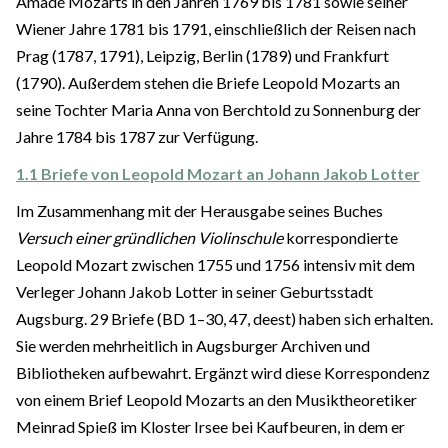
Amadé Mozarts in den Jahren 1769 bis 1781 sowie seiner
Wiener Jahre 1781 bis 1791, einschließlich der Reisen nach
Prag (1787, 1791), Leipzig, Berlin (1789) und Frankfurt
(1790). Außerdem stehen die Briefe Leopold Mozarts an
seine Tochter Maria Anna von Berchtold zu Sonnenburg der
Jahre 1784 bis 1787 zur Verfügung.
1.1 Briefe von Leopold Mozart an Johann Jakob Lotter
Im Zusammenhang mit der Herausgabe seines Buches
Versuch einer gründlichen Violinschule
korrespondierte
Leopold Mozart zwischen 1755 und 1756 intensiv mit dem
Verleger Johann Jakob Lotter in seiner Geburtsstadt
Augsburg. 29 Briefe (BD 1–30, 47, deest) haben sich erhalten.
Sie werden mehrheitlich in Augsburger Archiven und
Bibliotheken aufbewahrt. Ergänzt wird diese Korrespondenz
von einem Brief Leopold Mozarts an den Musiktheoretiker
Meinrad Spieß im Kloster Irsee bei Kaufbeuren, in dem er