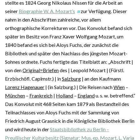
stellte es 1824 Georg Nikolaus Nissen für die Arbeit an
seiner
Biographie W. A. Mozart’s
zur Verfügung. Dieser
nahm in den Abschriften zahlreiche, vor allem
orthographische Korrekturen vor. Das Konvolut befand sich
später im Besitz von Franz Xaver Wolfgang Mozart, um
1840 befand es sich bei Aloys Fuchs, der zunächst die
Bibliothek und später den Nachlass des jüngsten Mozart-
Sohnes ordnete. Fuchs fertigte das Titelblatt an: „Abschrift |
von den
Original=Briefen
des | Leopold Mozart | (Fürstl.
Erzbischöfl. Caplmstr.) | in
Salzburg
| an den Kaufmann
Lorenz Hagenauer
| (in Salzburg.) | Die Reisen nach
Wien
–
München
–
Frankreich
|
Holland
–
England
u. s. w. betreffend.“
Das Konvolut mit 468 Seiten kam 1879 als Bestandteil des
Teilnachlasses von Aloys Fuchs mit der Sammlung von
Friedrich August Grasnick in die Königliche Bibliothek Berlin
und wird heute in der
Staatsbibliothek zu Berlin –
Preußischer Kulturbesitz (Signatur: Mus. ep. Mozart, L. Varia