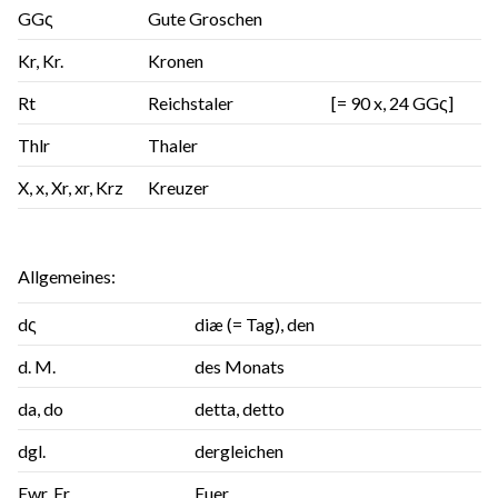
GGς
Gute Groschen
Kr, Kr.
Kronen
Rt
Reichstaler
[= 90 x, 24 GGς]
Thlr
Thaler
X, x, Xr, xr, Krz
Kreuzer
Allgemeines:
dς
diæ (= Tag), den
d. M.
des Monats
da, do
detta, detto
dgl.
dergleichen
Ewr, Er
Euer