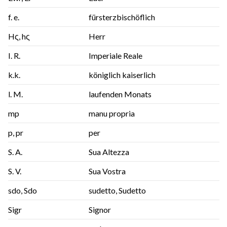
f. e.
fürsterzbischöflich
Hς, hς
Herr
I. R.
Imperiale Reale
k.k.
königlich kaiserlich
l. M.
laufenden Monats
mp
manu propria
p, pr
per
S. A.
Sua Altezza
S. V.
Sua Vostra
sdo, Sdo
sudetto, Sudetto
Sigr
Signor