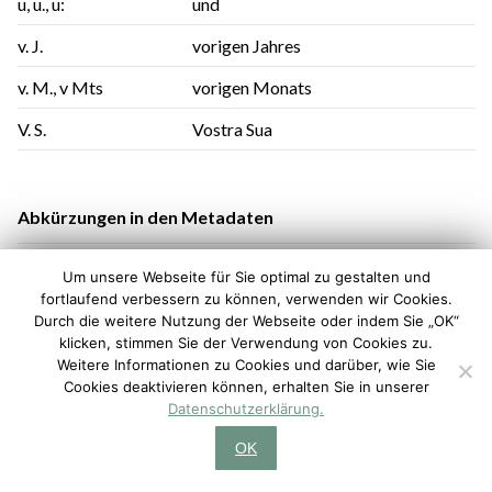
u, u., u:
und
v. J.
vorigen Jahres
v. M., v Mts
vorigen Monats
V. S.
Vostra Sua
Abkürzungen in den Metadaten
a
ante, vor
Um unsere Webseite für Sie optimal zu gestalten und
fortlaufend verbessern zu können, verwenden wir Cookies.
Durch die weitere Nutzung der Webseite oder indem Sie „OK“
c
ca., um
klicken, stimmen Sie der Verwendung von Cookies zu.
Weitere Informationen zu Cookies und darüber, wie Sie
Cookies deaktivieren können, erhalten Sie in unserer
d
decade, Dekade
Datenschutzerklärung.
OK
f
flourished, tätig; Ersterwähnung