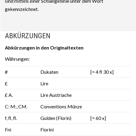
sind mittels einer Schlängellinie unter dem Wort
gekennzeichnet.
ABKÜRZUNGEN
Abkürzungen in den Originaltexten
Währungen:
#
Dukaten
[= 4 fl 30 x]
£
Lire
£ A.
Lire Austriache
C: M:, CM.
Conventions Münze
f, fl, fl.
Gulden (Florin)
[= 60 x]
Fni
Fiorini