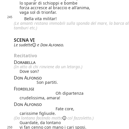
lo sparar di schioppi e bombe
forza accresce al braccio e all'anima,
vaga sol di trionfar.
245
Bella vita militar!
(Le amanti restano immobili sulla sponda del mare, la barca al
tamburi etc.)
SCENA VI
Le
sudette
e
Don Alfonso
.
Recitativo
Dorabella
(In atto di chi rinviene da un letargo.)
Dove son?
Don Alfonso
Son partiti.
Fiordiligi
Oh dipartenza
crudelissima, amara!
Don Alfonso
Fate core,
carissime figliuole.
(Da lontano facendo
motto
col fazzoletto.)
Guardate, da lontano
vi fan cenno con mano i cari sposi.
250