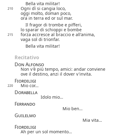
Bella vita militar!
Ogni dì si cangia loco,
210
oggi molto, doman poco,
ora in terra ed or sul mar.
Il fragor di trombe e pifferi,
lo sparar di schioppi e bombe
forza accresce al braccio e all'anima,
215
vaga sol di trionfar.
Bella vita militar!
Recitativo
Don Alfonso
Non v'è più tempo, amici: andar conviene
ove il destino, anzi il dover v'invita.
Fiordiligi
Mio cor…
220
Dorabella
Idolo mio…
Ferrando
Mio ben…
Guilelmo
Mia vita…
Fiordiligi
Ah per un sol momento…