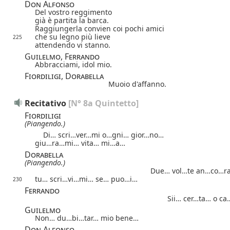
Don Alfonso
Del vostro reggimento
già è partita la barca.
Raggiungerla convien coi pochi amici
che su legno più lieve
225
attendendo vi stanno.
Guilelmo, Ferrando
Abbracciami, idol mio.
Fiordiligi, Dorabella
Muoio d'affanno.
Recitativo
[N° 8a Quintetto]
Fiordiligi
(Piangendo.)
Di… scri…ver…mi o…gni… gior…no…
giu…ra…mi… vita… mi…a…
Dorabella
(Piangendo.)
Due… vol…te an…co…r
tu… scri…vi…mi… se… puo…i…
230
Ferrando
Sii… cer…ta… o c
Guilelmo
Non… du…bi…tar… mio bene…
Don Alfonso