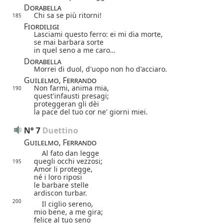
Dorabella
Chi sa se più ritorni!
185
Fiordiligi
Lasciami questo ferro: ei mi dia morte,
se mai barbara sorte
in quel seno a me caro…
Dorabella
Morrei di duol, d'uopo non ho d'acciaro.
Guilelmo, Ferrando
Non farmi, anima mia,
190
quest'infausti presagi;
proteggeran gli dèi
la pace del tuo cor ne' giorni miei.
N° 7
Duettino
Guilelmo, Ferrando
Al fato dan legge
quegli occhi vezzosi;
195
Amor li protegge,
né i loro riposi
le barbare stelle
ardiscon turbar.
200
Il ciglio sereno,
mio bene, a me gira;
felice al tuo seno