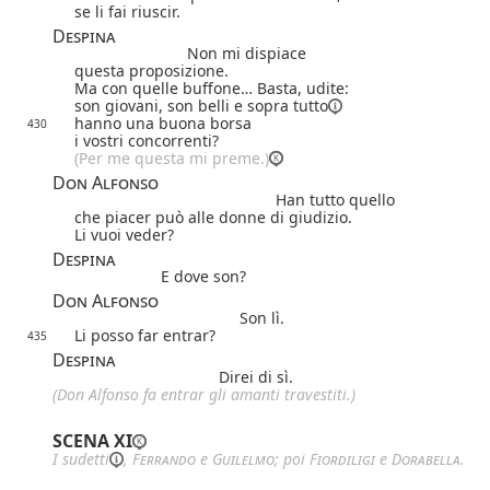
se li fai riuscir.
Despina
Non mi dispiace
questa proposizione.
Ma con quelle buffone… Basta, udite:
son giovani, son belli e
sopra tutto
hanno una buona borsa
430
i vostri concorrenti?
(Per me questa mi preme.)
Don Alfonso
Han tutto quello
che piacer può alle donne di giudizio.
Li vuoi veder?
Despina
E dove son?
Don Alfonso
Son lì.
Li posso far entrar?
435
Despina
Direi di sì.
(Don Alfonso fa entrar gli amanti
travestiti
.)
SCENA XI
I 
sudetti
, 
Ferrando
 e 
Guilelmo
; poi 
Fiordiligi
 e 
Dorabella
.