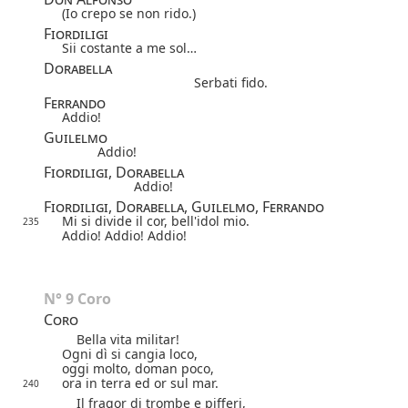
(Io crepo se non rido.)
Fiordiligi
Sii costante a me sol…
Dorabella
Serbati fido.
Ferrando
Addio!
Guilelmo
Addio!
Fiordiligi, Dorabella
Addio!
Fiordiligi, Dorabella, Guilelmo, Ferrando
Mi si divide il cor, bell'idol mio.
235
Addio! Addio! Addio!
N° 9 Coro
Coro
Bella vita militar!
Ogni dì si cangia loco,
oggi molto, doman poco,
ora in terra ed or sul mar.
240
Il fragor di trombe e pifferi,