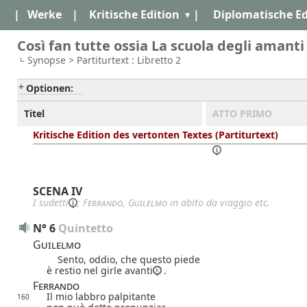
|
Werke
|
Kritische Edition
|
Diplomatische Ed
Così fan tutte ossia La scuola degli amanti
Synopse > Partiturtext : Libretto 2
Optionen:
Titel
ATTO PRIMO
Kritische Edition des vertonten Textes (Partiturtext)
SCENA IV
I
sudetti
;
Ferrando
,
Guilelmo
in abito da viaggio etc.
N° 6
Quintetto
Guilelmo
Sento, oddio, che questo piede
è restio nel girle avanti
.
Ferrando
Il mio labbro palpitante
160