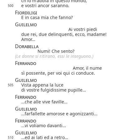
ch'io m'abbia in questo mondo,
e vostri ancor saranno.
500
Fiordiligi
E in casa mia che fanno?
Guilelmo
Ai vostri piedi
due rei, due delinquenti, ecco, madame!
Amor…
Dorabella
Numi! Che sento?
(Le donne si ritirano, essi le inseguono.)
Ferrando
Amor, il nume
sì possente, per voi qui ci conduce.
Guilelmo
Vista appena la luce
505
di vostre fulgidissime pupille…
Ferrando
…che alle vive faville…
Guilelmo
…farfallette amorose e agonizzanti…
Ferrando
…vi voliamo davanti…
Guilelmo
…ed ai lati ed a retro…
510