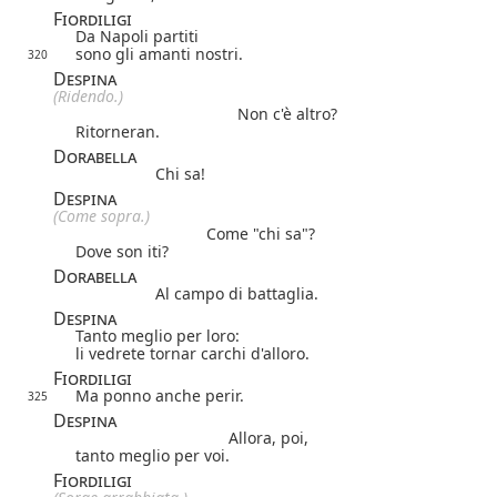
Fiordiligi
Da Napoli partiti
sono gli amanti nostri.
320
Despina
(Ridendo.)
Non c'è altro?
Ritorneran.
Dorabella
Chi sa!
Despina
(Come sopra.)
Come "chi sa"?
Dove son iti?
Dorabella
Al campo di battaglia.
Despina
Tanto meglio per loro:
li vedrete tornar carchi d'alloro.
Fiordiligi
Ma ponno anche perir.
325
Despina
Allora, poi,
tanto meglio per voi.
Fiordiligi