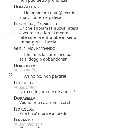
non può detto pronunziar.
Don Alfonso
Nei
momenti i più
terribili
sua virtù l'eroe palesa.
Fiordiligi, Dorabella
Or che abbiam la nuova intesa,
a voi resta a fare il meno:
165
fate core, a entrambe in seno
immergeteci l'acciar.
Guilelmo, Ferrando
Idol mio, la sorte incolpa
se ti deggio abbandonar.
Dorabella
(A Ferrando.)
170
Ah no no, non partirai!
Fiordiligi
(A Guilelmo.)
No, crudel, non te ne andrai!
Dorabella
Voglio pria cavarmi il core!
Fiordiligi
Pria ti vo' morire ai piedi!
Ferrando
(A Don Alfonso.)