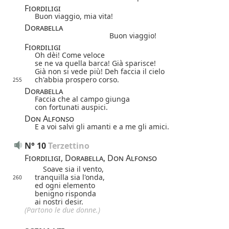
Fiordiligi
Buon viaggio, mia vita!
Dorabella
Buon viaggio!
Fiordiligi
Oh dèi! Come veloce
se ne va quella barca! Già sparisce!
Già non si vede più! Deh faccia il cielo
ch'abbia prospero corso.
255
Dorabella
Faccia che al campo giunga
con fortunati auspici.
Don Alfonso
E a voi salvi gli amanti e a me gli amici.
N° 10
Terzettino
Fiordiligi, Dorabella, Don Alfonso
Soave sia il vento,
tranquilla sia l'onda,
260
ed ogni elemento
benigno risponda
ai nostri desir.
(Partono le due donne.)