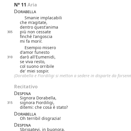
N° 11
Aria
Dorabella
Smanie implacabili
che m'agitate,
dentro quest'anima
più non cessate
305
finché l'angoscia
mi fa morir.
Esempio misero
d'amor funesto
darò all'Eumenidi,
310
se viva resto,
col suono orribile
de' miei sospir.
(
Dorabella e Fiordiligi
si metton a sedere in disparte da forsenn
Recitativo
Despina
Signora Dorabella,
signora Fiordiligi,
315
ditemi: che cosa è stato?
Dorabella
Oh terribil disgrazia!
Despina
Sbrigatevi, in buonora.