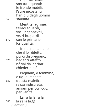
son tutti quanti:
le fronde mobili,
l'aure incostanti
han più degli uomini
stabilità.
365
Mentite lagrime,
fallaci sguardi,
voci ingannevoli,
vezzi bugiardi
son le primarie
370
lor qualità.
In noi non amano
che il lor diletto;
poi ci dispregiano,
neganci affetto,
375
né val da' barbari
chieder pietà.
Paghiam, o femmine,
d'ugual moneta
questa malefica
380
razza indiscreta:
amiam per comodo,
per vanità.
La ra la la ra la
la ra la la.
385
(Partono.)