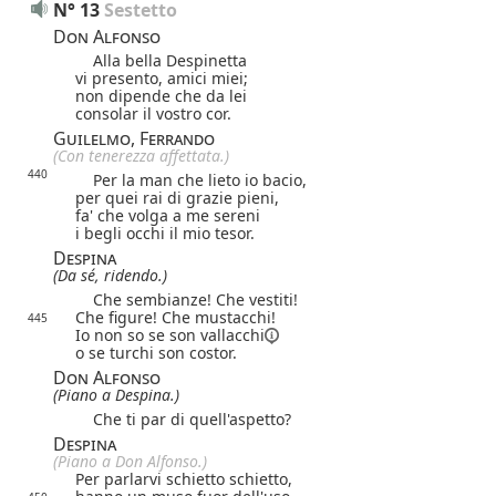
N° 13
Sestetto
Don Alfonso
Alla bella Despinetta
vi presento, amici miei;
non dipende che da lei
consolar il vostro cor.
Guilelmo, Ferrando
(Con tenerezza affettata.)
440
Per la man che lieto io bacio,
per quei rai di grazie pieni,
fa' che volga a me sereni
i begli occhi il mio tesor.
Despina
(Da sé, ridendo.)
Che sembianze! Che vestiti!
Che figure! Che mustacchi!
445
Io non so se son
vallacchi
o se turchi son costor.
Don Alfonso
(Piano a Despina.)
Che ti par di quell'aspetto?
Despina
(Piano a Don Alfonso.)
Per parlarvi schietto schietto,