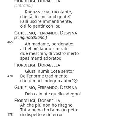
Fiordiligi, Dorabella
(Entrano.)
Ragazzaccia tracotante,
che fai lì con simil gente?
Falli uscire immantinente,
o ti fo pentir con lor.
Guilelmo, Ferrando, Despina
(S'inginocchiano.)
465
Ah madame, perdonate:
al bel piè languir mirate
due meschin, di vostro merto
spasimanti adorator.
Fiordiligi, Dorabella
Giusti numi! Cosa sento?
Dell'enorme tradimento
470
chi fu mai l'indegno autor?
Guilelmo, Ferrando, Despina
Deh calmate quello sdegno!
Fiordiligi, Dorabella
Ah che più non ho ritegno!
Tutta piena ho l'alma in petto
di dispetto e di terror.
475