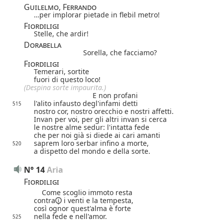
Guilelmo, Ferrando
…per implorar pietade in flebil metro!
Fiordiligi
Stelle, che ardir!
Dorabella
Sorella, che facciamo?
Fiordiligi
Temerari, sortite
fuori di questo loco!
(Despina sorte impaurita.)
E non profani
l'alito infausto degl'infami detti
515
nostro cor, nostro orecchio e nostri affetti.
Invan per voi, per gli altri invan si cerca
le nostre alme sedur: l'intatta fede
che per noi già si diede ai cari amanti
saprem loro serbar infino a morte,
520
a dispetto del mondo e della sorte.
N° 14
Aria
Fiordiligi
Come scoglio immoto resta
contra
i venti e la tempesta,
così ognor quest'alma è forte
nella fede e nell'amor.
525