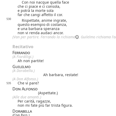
Con noi nacque quella face
che ci piace e ci consola,
e potrà la morte sola
far che cangi affetto il cor.
530
Rispettate, anime ingrate,
questo esempio di costanza,
e una barbara speranza
non vi renda audaci ancor.
(Van per partire. Ferrando
la richiama
, Guilelmo richiama l'al
Recitativo
Ferrando
(A Fiordiligi.)
Ah non partite!
Guilelmo
(A Dorabella.)
Ah barbara, restate!
(A Don Alfonso.)
Che vi pare?
535
Don Alfonso
(Aspettate.)
(Alle due amanti.)
Per carità, ragazze,
non mi fate più far trista figura.
Dorabella
(Con foco.)