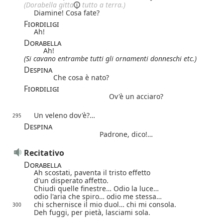
(Dorabella
gitta
tutto a terra.)
Diamine! Cosa fate?
Fiordiligi
Ah!
Dorabella
Ah!
(Si cavano entrambe tutti gli ornamenti donneschi etc.)
Despina
Che cosa è nato?
Fiordiligi
Ov'è un acciaro?
Un veleno dov'è?…
295
Despina
Padrone, dico!…
Recitativo
Dorabella
Ah
scostati, paventa il tristo effetto
d'un disperato affetto.
Chiudi quelle finestre… Odio la luce…
odio l'aria che spiro… odio me stessa…
chi schernisce il mio duol… chi mi consola.
300
Deh fuggi, per pietà, lasciami sola.