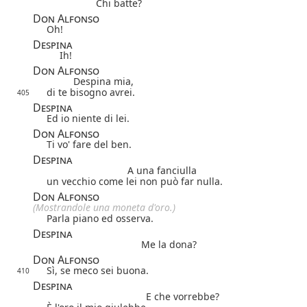
Chi batte?
Don Alfonso
Oh!
Despina
Ih!
Don Alfonso
Despina mia,
di te bisogno avrei.
405
Despina
Ed io niente di lei.
Don Alfonso
Ti vo' fare del ben.
Despina
A una fanciulla
un vecchio come lei non può far nulla.
Don Alfonso
(Mostrandole una moneta d'oro.)
Parla piano ed osserva.
Despina
Me la dona?
Don Alfonso
Sì, se meco sei buona.
410
Despina
E che vorrebbe?