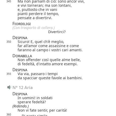
Ma non parliam di ciò: sono ancor vivi,
345
e vivi torneran; ma son lontani,
e, piuttosto che in vani
pianti perdere il tempo,
pensate a divertirvi.
Fiordiligi
(Con trasporto di collera.)
Divertirci?
Despina
Sicuro! E, quel ch'è meglio,
350
far all'amor come assassine e come
faranno al campo i vostri cari amanti.
Dorabella
Non offender così quelle alme belle,
di fedeltà, d'intatto amore esempi.
Despina
Via via, passaro i tempi
355
da spacciar queste favole ai bambini.
N° 12 Aria
Despina
In uomini! in soldati
sperare fedeltà?
(Ridendo.)
Non vi fate sentir, per carità!
360
Di pasta simile