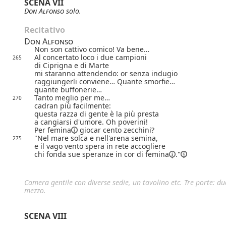
SCENA VII
Don Alfonso
solo.
Recitativo
Don Alfonso
Non son cattivo comico! Va bene…
Al concertato loco i due campioni
265
di Ciprigna e di Marte
mi staranno attendendo: or senza indugio
raggiungerli conviene… Quante smorfie…
quante buffonerie…
Tanto meglio per me…
270
cadran più facilmente:
questa razza di gente è la più presta
a cangiarsi d'umore. Oh poverini!
Per
femina
giocar cento zecchini?
"Nel mare solca e nell'arena semina,
275
e il vago vento spera in rete accogliere
chi fonda sue speranze in cor di
femina
."
Camera gentile con diverse sedie, un tavolino etc. Tre porte: due
mezzo.
SCENA VIII