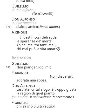
(Cosa dici?)
Guilelmo
(A Don Alfonso.)
(Te n'avvedi?)
Don Alfonso
(Ai due amanti.)
(Saldo, amico:
finem lauda
.)
175
A cinque
Il destin così defrauda
le speranze de' mortali.
Ah chi mai fra tanti mali,
chi mai può la vita amar?
Recitativo
Guilelmo
Non pianger, idol mio.
180
Ferrando
Non disperarti,
adorata mia sposa.
Don Alfonso
Lasciate lor tal sfogo: è troppo giusta
la ragion di quel pianto.
(
Gli amanti
si abbracciano teneramente.)
Fiordiligi
Chi sa s'io più ti veggio!