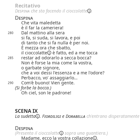
Recitativo
Despina
che sta facendo
il cioccolatte
.
Despina
Che vita maledetta
è il far la cameriera!
Dal mattino alla sera
280
si fa, si suda, si lavora, e poi
di tanto che si fa nulla è per noi.
È mezza ora che sbatto,
il cioccolatte
è fatto, ed a me tocca
restar ad odorarlo a secca bocca?
285
Non è forse la mia come la vostra,
o garbate signore,
che a voi dessi l'essenza e a me l'odore?
Perbacco, vo' assaggiarlo…
Com'è buono! Vien gente.
290
(Si forbe la bocca.)
Oh ciel, son le padrone!
SCENA IX
La
sudetta
.
Fiordiligi
e
Dorabella
ch'entrano disperatamente 
Despina
(Presenta
il cioccolatte
sopra una guantiera.)
Madame, ecco la vostra
collazione
.