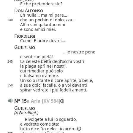
E che pretendereste?
Don Alfonso
Eh nulla… ma mi pare…
che un pochin di dolcezza…
540
Alfin son galantuomini
e sono amici miei.
Fiordiligi
Come! E udire dovrei…
Guilelmo
…le nostre pene
e sentirne pietà!
La celeste beltà degl'occhi vostri
545
la piaga aprì nei nostri,
cui rimediar può solo
il balsamo d'amore.
Un solo istante il core aprite, o belle,
a sue dolci facelle, o a voi davanti
550
spirar vedrete i più fedeli amanti.
N° 15
a Aria [KV 584]
Guilelmo
(A Fiordiligi.)
Rivolgete a lui lo sguardo,
e vedrete come sta:
tutto dice "io gelo… io ardo…