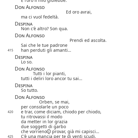
È l'oro il mio giulebbe.
Don Alfonso
Ed oro avrai,
ma ci vuol fedeltà.
Despina
Non c'è altro? Son qua.
Don Alfonso
Prendi ed ascolta.
Sai che le tue padrone
han perduti gli amanti…
415
Despina
Lo so.
Don Alfonso
Tutti i lor pianti,
tutti i deliri loro ancor tu sai…
Despina
So tutto.
Don Alfonso
Orben, se mai,
per consolarle un poco
e trar, come diciam, chiodo per chiodo,
420
tu ritrovassi il modo
da metter in lor grazia
due soggetti di garbo
che
vorrieno
provar, già mi capisci…
C'è una mancia per te di venti scudi,
425