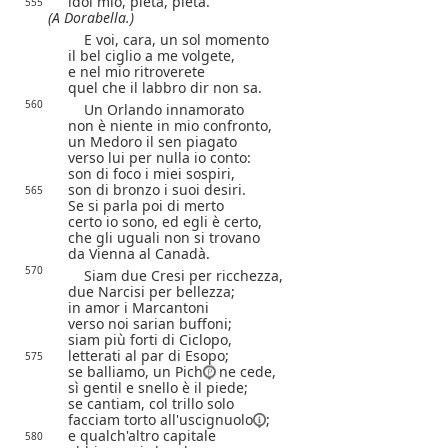
idol mio, pietà, pietà."
555
(A Dorabella.)
E voi, cara, un sol momento
il bel ciglio a me volgete,
e nel mio ritroverete
quel che il labbro dir non sa.
560
Un Orlando innamorato
non è niente in mio confronto,
un Medoro il sen piagato
verso lui per nulla io conto:
son di foco i miei sospiri,
son di bronzo i suoi desiri.
565
Se si parla poi di merto
certo io sono, ed egli è certo,
che gli uguali non si trovano
da Vienna al Canadà.
570
Siam due Cresi per ricchezza,
due Narcisi per bellezza;
in amor i Marcantoni
verso noi sarian buffoni;
siam più forti di Ciclopo,
letterati al par di Esopo;
575
se balliamo, un Pich
ne cede,
sì gentil e snello è il piede;
se cantiam, col trillo solo
facciam torto all'
uscignuolo
;
e qualch'altro capitale
580