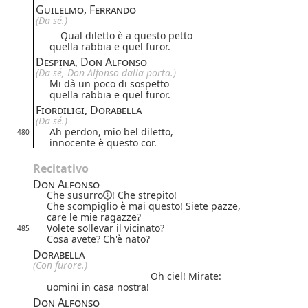
Guilelmo, Ferrando
(Da sé.)
Qual diletto è a questo petto
quella rabbia e quel furor.
Despina, Don Alfonso
(Da sé,
Don Alfonso dalla porta.)
Mi dà un poco di sospetto
quella rabbia e quel furor.
Fiordiligi, Dorabella
(Da sé.)
Ah perdon, mio bel diletto,
480
innocente è questo cor.
Recitativo
Don Alfonso
Che
susurro
! Che strepito!
Che scompiglio è mai questo! Siete pazze,
care le mie ragazze?
Volete sollevar il vicinato?
485
Cosa avete? Ch'è nato?
Dorabella
(Con furore.)
Oh ciel! Mirate:
uomini in casa nostra!
Don Alfonso