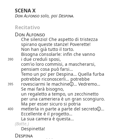
SCENA X
Don Alfonso
solo, poi
Despina
.
Recitativo
Don Alfonso
Che silenzio! Che aspetto di tristezza
spirano queste stanze! Poverette!
Non han già tutto il torto.
Bisogna consolarle: infin che vanno
i due creduli sposi,
390
com'io loro commisi, a mascherarsi,
pensiam cosa può farsi…
Temo un po' per Despina… Quella furba
potrebbe riconoscerli… potrebbe
rovesciarmi le
machine
… Vedremo…
395
Se mai farà bisogno,
un regaletto a tempo, un zecchinetto
per una cameriera è un gran scongiuro.
Ma per esser sicuro si potria
metterla in parte a parte del
secreto
…
400
Eccellente è il progetto…
La sua camera è questa…
(Batte.)
Despinetta!
Despina