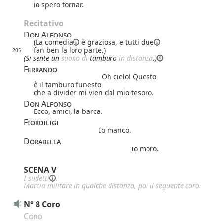
io spero tornar.
Recitativo
Don Alfonso
(La
comedia
è graziosa, e
tutti due
fan ben la loro parte.)
205
(Si sente un
suono di
tamburo
in distanza
.)
Ferrando
Oh cielo! Questo
è il tamburo funesto
che a divider mi vien dal mio tesoro.
Don Alfonso
Ecco, amici, la barca.
Fiordiligi
Io manco.
Dorabella
Io moro.
SCENA V
I 
sudetti
.
Marcia militare in qualche distanza, poi il seguente
coro
.
N° 8 Coro
Coro