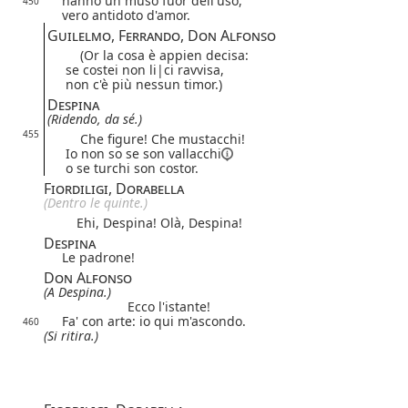
hanno un muso fuor dell'uso,
450
vero antidoto d'amor.
Guilelmo, Ferrando, Don Alfonso
(Or la cosa è appien decisa:
se costei non
li|
ci
ravvisa,
non c'è più nessun timor.)
Despina
(Ridendo, da sé.)
455
Che figure! Che mustacchi!
Io non so se son
vallacchi
o se turchi son costor.
Fiordiligi, Dorabella
(Dentro le quinte.)
Ehi, Despina! Olà, Despina!
Despina
Le padrone!
Don Alfonso
(A Despina.)
Ecco l'istante!
Fa' con arte: io qui m'ascondo.
460
(Si ritira.)