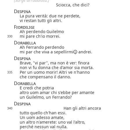
(Sorge arrabbiata.)
Sciocca, che dici?
Despina
La pura verità: due ne perdete,
vi restan tutti gli altri.
Fiordiligi
Ah perdendo Guilelmo
mi pare ch'io morrei.
330
Dorabella
Ah Ferrando perdendo
mi par che viva a
sepellirmi
andrei.
Despina
Brave, "vi par", ma non è ver: finora
non vi fu donna che d'amor sia morta.
Per un uomo morir! Altri ve n'hanno
335
che compensano il danno.
Dorabella
E credi che potria
altro uom amar chi s'ebbe per amante
un Guilelmo, un Ferrando?
Despina
Han gli altri ancora
340
tutto quello ch'han essi.
Un uom adesso amate,
un altro n'amerete: uno val l'altro,
perché nessun val nulla.