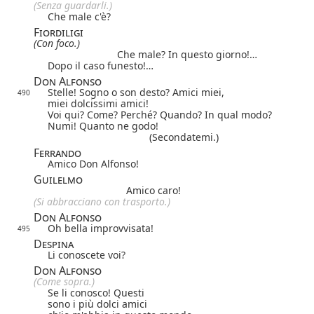
(Senza guardarli.)
Che male c'è?
Fiordiligi
(Con foco.)
Che male? In questo giorno!…
Dopo il caso funesto!…
Don Alfonso
Stelle! Sogno o son desto? Amici miei,
490
miei dolcissimi amici!
Voi qui? Come? Perché? Quando? In qual modo?
Numi! Quanto ne godo!
(Secondatemi.)
Ferrando
Amico Don Alfonso!
Guilelmo
Amico caro!
(Si abbracciano con trasporto.)
Don Alfonso
Oh bella improvvisata!
495
Despina
Li conoscete voi?
Don Alfonso
(Come sopra.)
Se li conosco! Questi
sono i più dolci amici