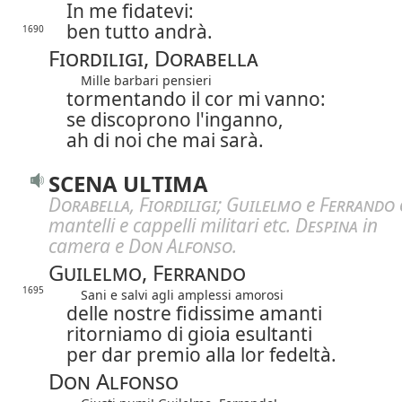
In me fidatevi:
ben tutto andrà.
1690
Fiordiligi, Dorabella
Mille barbari pensieri
tormentando il cor mi vanno:
se discoprono l'inganno,
ah di noi che mai sarà.
SCENA ULTIMA
Dorabella
,
Fiordiligi
;
Guilelmo
e
Ferrando
mantelli e cappelli militari etc.
Despina
in
camera e
Don Alfonso
.
Guilelmo, Ferrando
1695
Sani e salvi agli amplessi amorosi
delle nostre fidissime amanti
ritorniamo di gioia esultanti
per dar premio alla lor fedeltà.
Don Alfonso