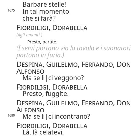
Barbare stelle!
In tal momento
1675
che si farà?
Fiordiligi, Dorabella
(Agli amanti.)
Presto, partite.
(I servi portano via la tavola e i suonatori
partono in furia.)
Despina, Guilelmo, Ferrando, Don
Alfonso
Ma se
li|
ci
veggono?
Fiordiligi, Dorabella
Presto, fuggite.
Despina, Guilelmo, Ferrando, Don
Alfonso
Ma se
li|
ci
incontrano?
1680
Fiordiligi, Dorabella
Là, là celatevi,