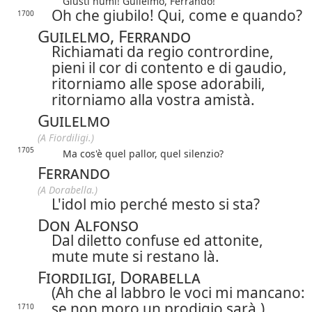
Giusti numi! Guilelmo, Ferrando!
Oh che giubilo! Qui, come e quando?
1700
Guilelmo, Ferrando
Richiamati da regio contrordine,
pieni il cor di contento e di gaudio,
ritorniamo alle spose adorabili,
ritorniamo alla vostra amistà.
Guilelmo
(A Fiordiligi.)
1705
Ma cos'è quel pallor, quel silenzio?
Ferrando
(A Dorabella.)
L'idol mio perché mesto si sta?
Don Alfonso
Dal diletto confuse ed attonite,
mute mute si restano là.
Fiordiligi, Dorabella
(Ah che al labbro le voci mi mancano:
se non moro un prodigio sarà.)
1710