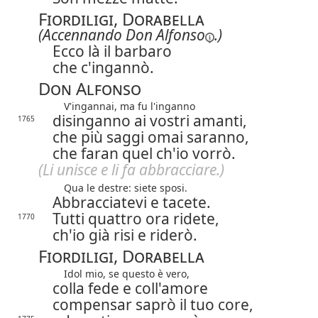
Fiordiligi, Dorabella
(Accennando
Don Alfonso
.)
Ecco là il barbaro
che c'ingannò.
Don Alfonso
V'ingannai, ma fu l'inganno
disinganno ai vostri amanti,
1765
che più saggi omai saranno,
che faran quel ch'io vorrò.
(Li unisce e li fa abbracciare.)
Qua le destre: siete sposi.
Abbracciatevi e tacete.
Tutti quattro ora ridete,
1770
ch'io già risi e riderò.
Fiordiligi, Dorabella
Idol mio, se questo è vero,
colla fede e coll'amore
compensar saprò il tuo core,