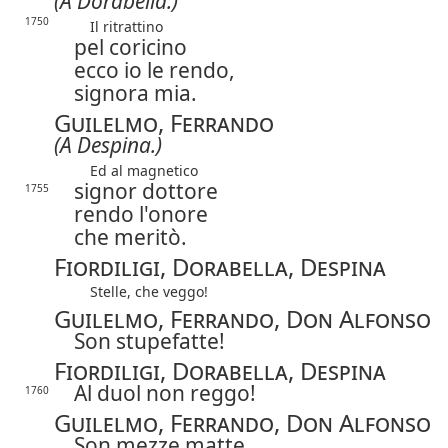
(A Dorabella.)
1750
Il ritrattino
pel coricino
ecco io le rendo,
signora mia.
Guilelmo, Ferrando
(A Despina.)
Ed al magnetico
signor dottore
1755
rendo l'onore
che meritò.
Fiordiligi, Dorabella, Despina
Stelle, che veggo!
Guilelmo, Ferrando, Don Alfonso
Son stupefatte!
Fiordiligi, Dorabella, Despina
Al duol non reggo!
1760
Guilelmo, Ferrando, Don Alfonso
Son mezze matte.