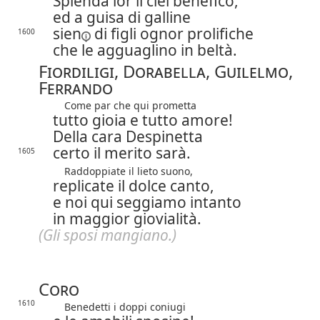
Splenda lor il ciel benefico,
ed a guisa di galline
sien
di figli ognor prolifiche
1600
che le agguaglino in beltà.
Fiordiligi, Dorabella, Guilelmo,
Ferrando
Come par che qui prometta
tutto gioia e tutto amore!
Della cara Despinetta
certo il merito sarà.
1605
Raddoppiate il lieto suono,
replicate il dolce canto,
e noi qui seggiamo intanto
in maggior giovialità.
(Gli sposi mangiano.)
Coro
1610
Benedetti i doppi coniugi