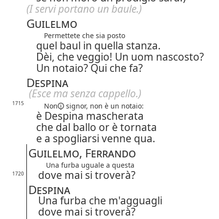
(I servi portano un baule.)
Guilelmo
Permettete che sia posto
quel baul in quella stanza.
Dèi, che veggio! Un uom nascosto?
Un notaio? Qui che fa?
Despina
(Esce ma senza cappello.)
1715
Non
signor, non è un notaio:
è Despina mascherata
che dal ballo or è tornata
e a spogliarsi venne qua.
Guilelmo, Ferrando
Una furba uguale a questa
dove mai si troverà?
1720
Despina
Una furba che m'agguagli
dove mai si troverà?