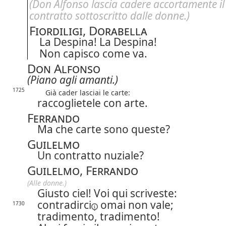
(Don Alfonso lascia cadere accortamente il
contratto sottoscritto dalle donne.)
Fiordiligi, Dorabella
La Despina! La Despina!
Non capisco come va.
Don Alfonso
(Piano agli amanti.)
1725
Già cader lasciai le carte:
raccoglietele con arte.
Ferrando
Ma che carte sono queste?
Guilelmo
Un contratto nuziale?
Guilelmo, Ferrando
(Alle donne.)
Giusto ciel! Voi qui scriveste:
contradirci
omai non vale;
1730
tradimento, tradimento!