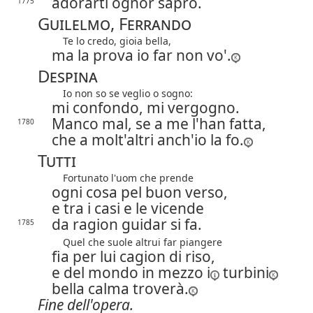
adorarti ognor saprò.
1775
Guilelmo, Ferrando
Te lo credo, gioia bella,
ma la prova io far non vo'.
Despina
Io non so se veglio o sogno:
mi confondo, mi vergogno.
Manco mal, se a me l'han fatta,
1780
che a molt'altri anch'io la fo.
Tutti
Fortunato l'uom che prende
ogni cosa pel buon verso,
e tra i casi e le vicende
da ragion guidar si fa.
1785
Quel che suole altrui far piangere
fia per lui cagion di riso,
e del mondo in mezzo
i
turbini
bella calma troverà.
Fine dell'opera.