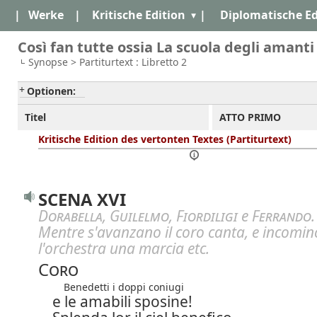
|
Werke
|
Kritische Edition
|
Diplomatische Ed
Così fan tutte ossia La scuola degli amanti
Synopse > Partiturtext : Libretto 2
Optionen:
Titel
ATTO PRIMO
Kritische Edition des vertonten Textes (Partiturtext)
SCENA XVI
Dorabella
,
Guilelmo
,
Fiordiligi
e
Ferrando
.
Mentre s'avanzano il coro canta, e incomin
l'orchestra una marcia etc.
Coro
Benedetti i doppi coniugi
e le amabili sposine!