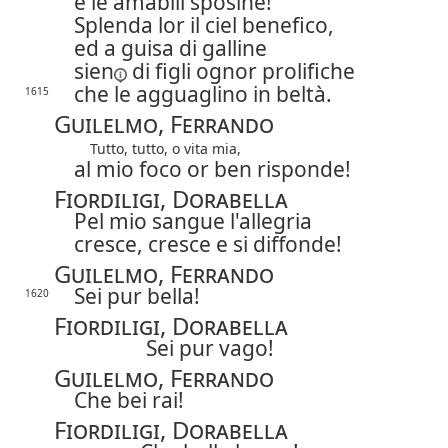
e le amabili sposine!
Splenda lor il ciel benefico,
ed a guisa di galline
sien
di figli ognor prolifiche
che le agguaglino in beltà.
1615
Guilelmo, Ferrando
Tutto, tutto, o vita mia,
al mio foco or ben risponde!
Fiordiligi, Dorabella
Pel mio sangue l'allegria
cresce, cresce e si diffonde!
Guilelmo, Ferrando
Sei pur bella!
1620
Fiordiligi, Dorabella
Sei pur vago!
Guilelmo, Ferrando
Che bei rai!
Fiordiligi, Dorabella