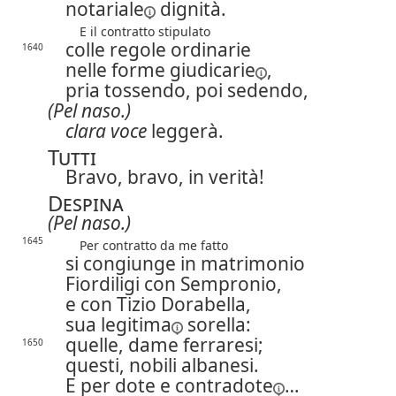
notariale
dignità.
E il contratto stipulato
colle regole ordinarie
1640
nelle forme
giudicarie
,
pria tossendo, poi sedendo,
(Pel naso.)
clara voce
leggerà.
Tutti
Bravo, bravo, in verità!
Despina
(Pel naso.)
1645
Per contratto da me fatto
si congiunge in matrimonio
Fiordiligi con Sempronio,
e con Tizio Dorabella,
sua
legitima
sorella:
quelle, dame ferraresi;
1650
questi, nobili albanesi.
E per dote e
contradote
…