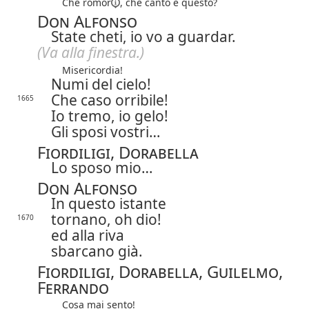
Che
romor
, che canto è questo?
Don Alfonso
State cheti, io vo a guardar.
(Va alla finestra.)
Misericordia!
Numi del cielo!
Che caso orribile!
1665
Io tremo, io gelo!
Gli sposi vostri…
Fiordiligi, Dorabella
Lo sposo mio…
Don Alfonso
In questo istante
tornano, oh dio!
1670
ed alla riva
sbarcano già.
Fiordiligi, Dorabella, Guilelmo,
Ferrando
Cosa mai sento!