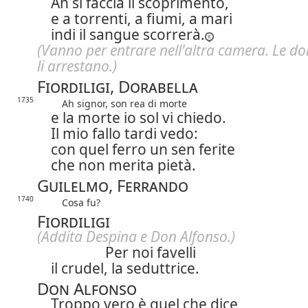
Ah si faccia il scoprimento,
e a torrenti, a fiumi, a mari
indi il sangue scorrerà.
(Vanno per entrare nell'altra camera. Le d
li arrestano.)
Fiordiligi, Dorabella
1735
Ah signor, son rea di morte
e la morte io sol vi chiedo.
Il mio fallo tardi vedo:
con quel ferro un sen ferite
che non merita pietà.
Guilelmo, Ferrando
1740
Cosa fu?
Fiordiligi
(Addita Despina e Don Alfonso.)
Per noi favelli
il crudel, la seduttrice.
Don Alfonso
Troppo vero è quel che dice,