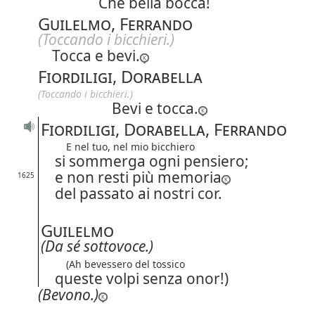
Che bella bocca!
Guilelmo, Ferrando
(Toccando i bicchieri.)
Tocca e bevi.
Fiordiligi, Dorabella
(Toccando i bicchieri.)
Bevi e tocca.
Fiordiligi, Dorabella, Ferrando
E nel tuo, nel mio bicchiero
si sommerga ogni pensiero;
e non resti più memoria
1625
del passato ai nostri cor.
Guilelmo
(Da sé sottovoce.)
(Ah bevessero del tossico
queste volpi senza onor!)
(Bevono.)