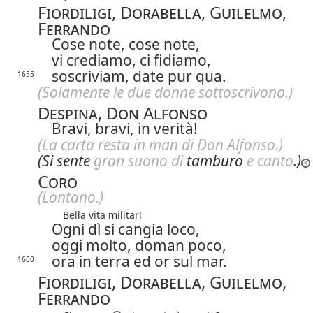
Fiordiligi, Dorabella, Guilelmo,
Ferrando
Cose note, cose note,
vi crediamo, ci fidiamo,
soscriviam, date pur qua.
1655
(Solamente le due donne sottoscrivono.)
Despina, Don Alfonso
Bravi, bravi, in verità!
(La carta resta in man di Don Alfonso.)
(Si sente
gran suono di
tamburo
e canto
.)
Coro
(Lontano.)
Bella vita militar!
Ogni dì si cangia loco,
oggi molto, doman poco,
ora in terra ed or sul mar.
1660
Fiordiligi, Dorabella, Guilelmo,
Ferrando