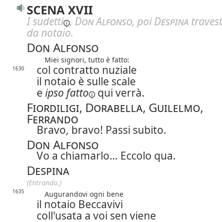
SCENA XVII
I
sudetti
,
Don Alfonso
, poi
Despina
travest
da notaio.
Don Alfonso
Miei signori, tutto è fatto:
col contratto nuziale
1630
il notaio è sulle scale
e
ipso fatto
qui verrà.
Fiordiligi, Dorabella, Guilelmo,
Ferrando
Bravo, bravo! Passi subito.
Don Alfonso
Vo a chiamarlo… Eccolo qua.
Despina
(Entrando.)
1635
Augurandovi ogni bene
il notaio Beccavivi
coll'usata a voi sen viene