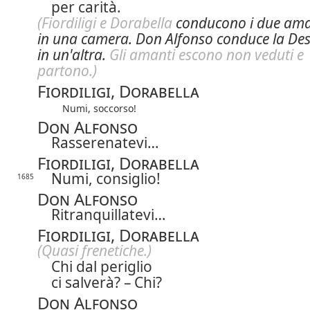
per carità.
(Fiordiligi e Dorabella
conducono i due ama
in una camera.
Don Alfonso conduce la De
in un'altra.
Gli amanti escono non veduti e
partono.)
Fiordiligi, Dorabella
Numi, soccorso!
Don Alfonso
Rasserenatevi…
Fiordiligi, Dorabella
Numi, consiglio!
1685
Don Alfonso
Ritranquillatevi…
Fiordiligi, Dorabella
(Quasi frenetiche.)
Chi dal periglio
ci salverà? – Chi?
Don Alfonso