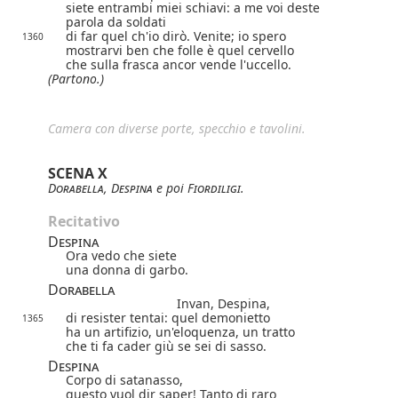
siete entrambi miei schiavi: a me voi deste
parola da soldati
di far quel ch'io dirò. Venite; io spero
1360
mostrarvi ben che folle è quel cervello
che sulla frasca ancor vende l'uccello.
(Partono.)
Camera con diverse porte, specchio e tavolini.
SCENA X
Dorabella
,
Despina
e poi
Fiordiligi
.
Recitativo
Despina
Ora vedo che siete
una donna di garbo.
Dorabella
Invan, Despina,
di resister tentai: quel demonietto
1365
ha un artifizio, un'eloquenza, un tratto
che ti fa cader giù se sei di sasso.
Despina
Corpo di satanasso,
questo vuol dir saper! Tanto di raro