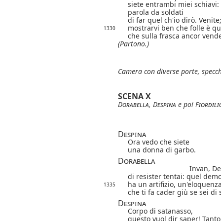
siete entrambi miei schiavi:
parola da soldati
di far quel ch'io dirò. Venite
mostrarvi ben che folle è qu
1330
che sulla frasca ancor vende 
(Partono.)
Camera con diverse porte, specchi
SCENA X
Dorabella
,
Despina
e poi
Fiordili
Despina
Ora vedo che siete
una donna di garbo.
Dorabella
Invan, De
di resister tentai: quel dem
ha un artifizio, un'eloquenza
1335
che ti fa cader giù se sei di 
Despina
Corpo di satanasso,
questo vuol dir saper! Tanto