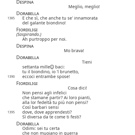
Despina
Meglio, meglio!
Dorabella
E che sì, che anche tu se' innamorata
1385
del galante biondino!
Fiordiligi
(Sospirando.)
Ah purtroppo per noi.
Despina
Mo brava!
Dorabella
Tieni
settanta mille
baci:
tu il biondino, io 'l brunetto,
eccoci entrambe spose!
1390
Fiordiligi
Cosa dici!
Non pensi agli infelici
che stamane partir? Ai loro pianti,
alla lor fedeltà tu più non pensi?
Così barbari sensi
dove, dove apprendesti?
1395
Sì diversa da te come ti festi?
Dorabella
Odimi: sei tu certa
che non muoiano in guerra