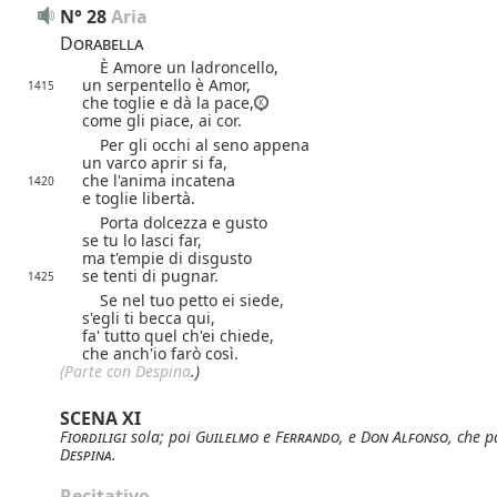
N° 28
Aria
Dorabella
È Amore un ladroncello,
un serpentello è Amor,
1415
che toglie e dà la pace,
come gli piace, ai cor.
Per gli occhi al seno appena
un varco aprir si fa,
che l'anima incatena
1420
e toglie libertà.
Porta dolcezza e gusto
se tu lo lasci far,
ma t'empie di disgusto
se tenti di pugnar.
1425
Se nel tuo petto ei siede,
s'egli ti becca qui,
fa' tutto quel ch'ei chiede,
che anch'io farò così.
(Parte
con Despina
.)
SCENA XI
Fiordiligi
sola; poi
Guilelmo
e
Ferrando
, e
Don Alfonso
, che 
Despina
.
Recitativo