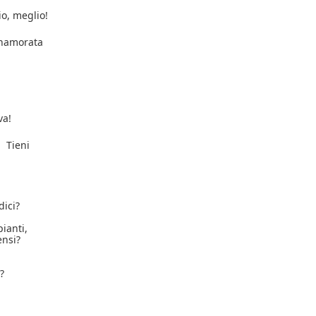
o, meglio!
innamorata
va!
Tieni
dici?
ianti,
ensi?
?