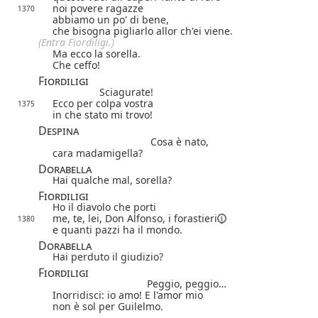
noi povere ragazze
1370
abbiamo un po' di bene,
che bisogna pigliarlo allor ch'ei viene.
(Entra Fiordiligi.)
Ma ecco la sorella.
Che ceffo!
Fiordiligi
Sciagurate!
Ecco per colpa vostra
1375
in che stato mi trovo!
Despina
Cosa è nato,
cara madamigella?
Dorabella
Hai qualche mal, sorella?
Fiordiligi
Ho il diavolo che porti
me, te, lei, Don Alfonso, i
forastieri
1380
e quanti pazzi ha il mondo.
Dorabella
Hai perduto il giudizio?
Fiordiligi
Peggio, peggio…
Inorridisci: io amo! E l'amor mio
non è sol per Guilelmo.