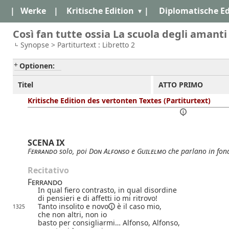
|
Werke
|
Kritische Edition
|
Diplomatische Ed
Così fan tutte ossia La scuola degli amanti
Synopse > Partiturtext : Libretto 2
Optionen:
Titel
ATTO PRIMO
Kritische Edition des vertonten Textes (Partiturtext)
SCENA IX
Ferrando
solo, poi
Don Alfonso
e
Guilelmo
che parlano in fond
Recitativo
Ferrando
In qual fiero contrasto, in qual disordine
di pensieri e di affetti io mi ritrovo!
Tanto insolito e
novo
è il caso mio,
1325
che non altri, non io
basto per consigliarmi… Alfonso, Alfonso,