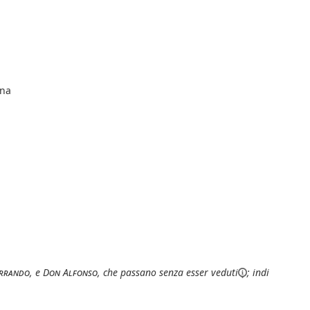
ena
rrando
, e
Don Alfonso
, che passano senza esser
veduti
; indi