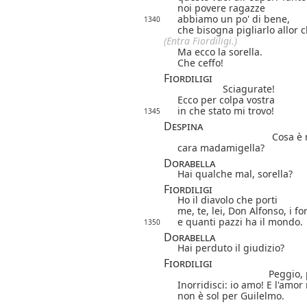
noi povere ragazze
abbiamo un po' di bene,
1340
che bisogna pigliarlo allor c
(Entra Fiordiligi.)
Ma ecco la sorella.
Che ceffo!
Fiordiligi
Sciagurate!
Ecco per colpa vostra
in che stato mi trovo!
1345
Despina
Cosa è 
cara madamigella?
Dorabella
Hai qualche mal, sorella?
Fiordiligi
Ho il diavolo che porti
me, te, lei, Don Alfonso, i
fo
e quanti pazzi ha il mondo.
1350
Dorabella
Hai perduto il giudizio?
Fiordiligi
Peggio,
Inorridisci: io amo! E l'amor
non è sol per Guilelmo.