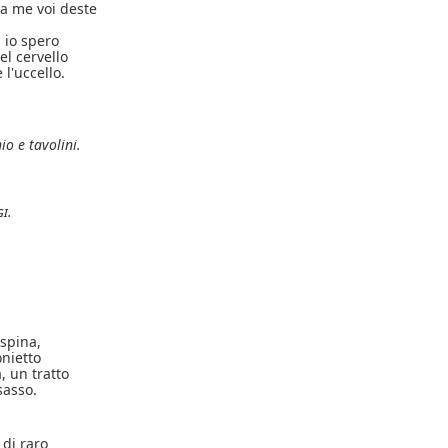
 a me voi deste
; io spero
el cervello
l'uccello.
o e tavolini.
gi
.
spina,
onietto
, un tratto
sasso.
 di raro