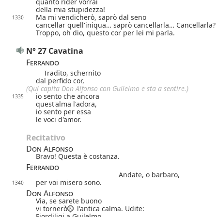
quanto rider vorrai
della mia stupidezza!
Ma mi vendicherò, saprò dal seno
1330
cancellar quell'iniqua… saprò cancellarla…
Cancellarla?
Troppo, oh dio, questo cor per lei mi parla.
N° 27 Cavatina
Ferrando
Tradito, schernito
dal perfido cor,
(Qui capita Don Alfonso con Guilelmo e sta a sentire.)
io sento che ancora
1335
quest'alma l'adora,
io sento per essa
le voci d'amor.
Recitativo
Don Alfonso
Bravo! Questa è costanza.
Ferrando
Andate, o barbaro,
per voi misero sono.
1340
Don Alfonso
Via, se sarete buono
vi tornerò
l'antica calma. Udite:
Fiordiligi a Guilelmo