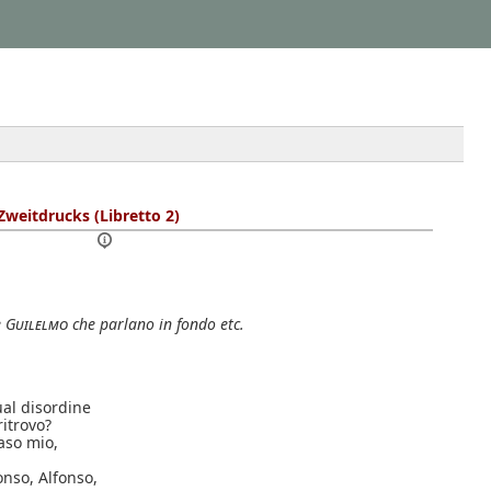
-Zweitdrucks (Libretto 2)
e
Guilelmo
che parlano in fondo etc.
ual disordine
ritrovo?
caso mio,
onso, Alfonso,