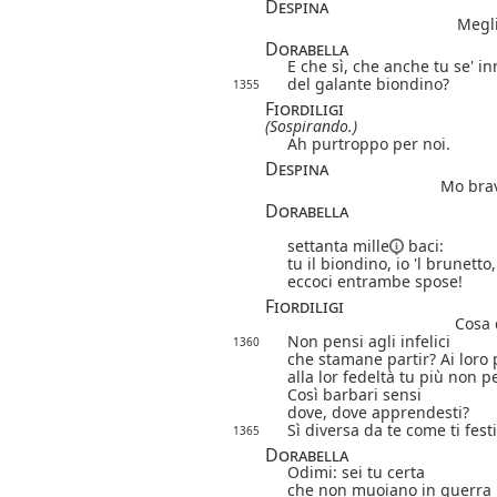
Despina
Megli
Dorabella
E che sì, che anche tu se' 
del galante biondino?
1355
Fiordiligi
(Sospirando.)
Ah purtroppo per noi.
Despina
Mo bra
Dorabella
settanta mille
baci:
tu il biondino, io 'l brunetto,
eccoci entrambe spose!
Fiordiligi
Cosa 
Non pensi agli infelici
1360
che stamane partir? Ai loro p
alla lor fedeltà tu più non p
Così barbari sensi
dove, dove apprendesti?
Sì diversa da te come ti festi
1365
Dorabella
Odimi: sei tu certa
che non muoiano in guerra