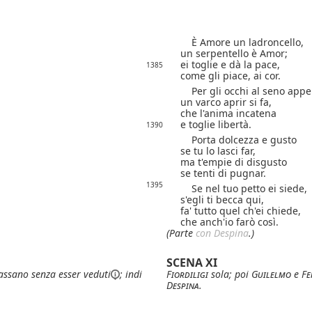
È Amore un ladroncello,
un serpentello è Amor;
ei toglie e dà la pace,
1385
come gli piace, ai cor.
Per gli occhi al seno app
un varco aprir si fa,
che l'anima incatena
e toglie libertà.
1390
Porta dolcezza e gusto
se tu lo lasci far,
ma t'empie di disgusto
se tenti di pugnar.
1395
Se nel tuo petto ei siede,
s'egli ti becca qui,
fa' tutto quel ch'ei chiede,
che anch'io farò così.
(Parte
con Despina
.)
SCENA XI
passano senza esser
veduti
; indi
Fiordiligi
sola; poi
Guilelmo
e
Fe
Despina
.