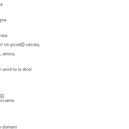
la
gna.
cosa.
o? Un
piciol
calcolo,
, amico,
h anch'io lo dico!
.
facciamo
in domani