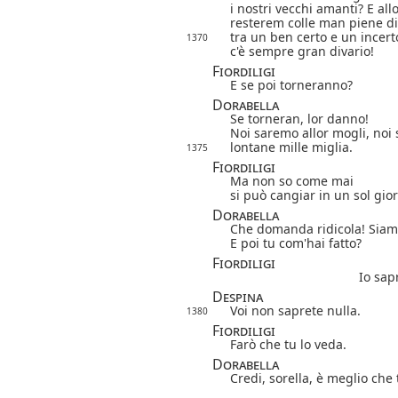
i nostri vecchi amanti? E al
resterem colle man piene d
tra un ben certo e un incert
1370
c'è sempre gran divario!
Fiordiligi
E se poi torneranno?
Dorabella
Se torneran, lor danno!
Noi saremo allor mogli, noi
lontane mille miglia.
1375
Fiordiligi
Ma non so come mai
si può cangiar in un sol gio
Dorabella
Che domanda ridicola! Sia
E poi tu com'hai fatto?
Fiordiligi
Io sap
Despina
Voi non saprete nulla.
1380
Fiordiligi
Farò che tu lo veda.
Dorabella
Credi, sorella, è meglio che 