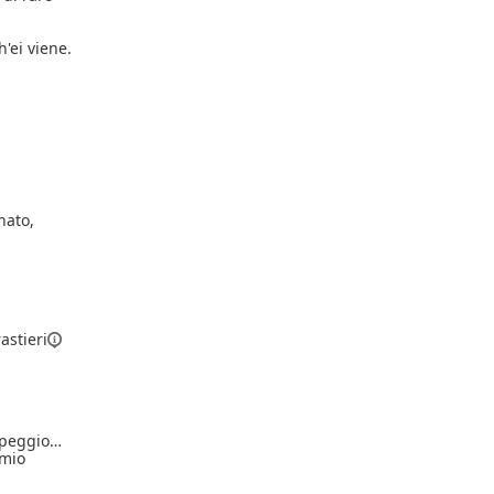
h'ei viene.
nato,
rastieri
 peggio…
 mio