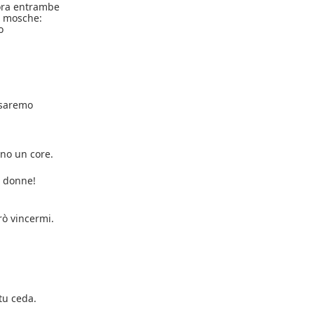
lora entrambe
i mosche:
o
 saremo
rno un core.
m donne!
rò vincermi.
tu ceda.