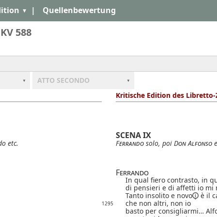
ition
|
Quellenbewertung
 KV 588
ATTO SECONDO
Kritische Edition des Libretto
SCENA IX
o etc.
Ferrando
solo, poi
Don Alfonso
Ferrando
In qual fiero contrasto, in q
di pensieri e di affetti io mi 
Tanto insolito e
novo
è il 
che non altri, non io
1295
basto per consigliarmi… Alf