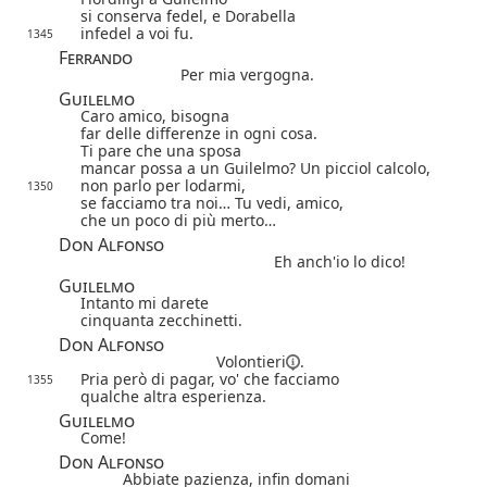
si conserva fedel, e Dorabella
infedel a voi fu.
1345
Ferrando
Per mia vergogna.
Guilelmo
Caro amico, bisogna
far delle differenze in ogni cosa.
Ti pare che una sposa
mancar possa a un Guilelmo? Un picciol calcolo,
non parlo per lodarmi,
1350
se facciamo tra noi… Tu vedi, amico,
che un poco di più merto…
Don Alfonso
Eh anch'io lo dico!
Guilelmo
Intanto mi darete
cinquanta zecchinetti.
Don Alfonso
Volontieri
.
Pria però di pagar, vo' che facciamo
1355
qualche altra esperienza.
Guilelmo
Come!
Don Alfonso
Abbiate pazienza, infin domani