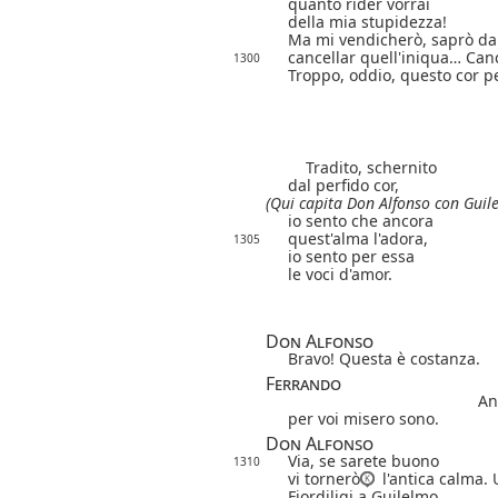
quanto rider vorrai
della mia stupidezza!
Ma mi vendicherò, saprò da
cancellar quell'iniqua…
Canc
1300
Troppo, oddio, questo cor pe
Tradito, schernito
dal perfido cor,
(Qui capita Don Alfonso con Guile
io sento che ancora
quest'alma l'adora,
1305
io sento per essa
le voci d'amor.
Don Alfonso
Bravo! Questa è costanza.
Ferrando
An
per voi misero sono.
Don Alfonso
Via, se sarete buono
1310
vi tornerò
l'antica calma. 
Fiordiligi a Guilelmo