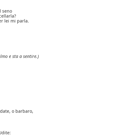
l seno
ellarla?
r lei mi parla.
lmo e sta a sentire.)
date, o barbaro,
Udite: