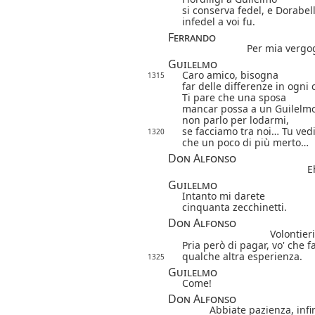
si conserva fedel, e Dorabel
infedel a voi fu.
Ferrando
Per mia vergo
Guilelmo
Caro amico, bisogna
1315
far delle differenze in ogni 
Ti pare che una sposa
mancar possa a un Guilelm
non parlo per lodarmi,
se facciamo tra noi… Tu vedi
1320
che un poco di più merto…
Don Alfonso
E
Guilelmo
Intanto mi darete
cinquanta zecchinetti.
Don Alfonso
Volontieri
Pria però di pagar, vo' che 
qualche altra esperienza.
1325
Guilelmo
Come!
Don Alfonso
Abbiate pazienza, inf