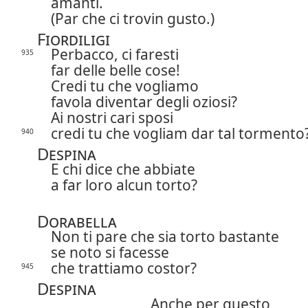
amanti.
(Par che ci trovin gusto.)
Fiordiligi
Perbacco, ci faresti
935
far delle belle cose!
Credi tu che vogliamo
favola diventar degli oziosi?
Ai nostri cari sposi
credi tu che vogliam dar tal tormento
940
Despina
E chi dice che abbiate
a far loro alcun torto?
Dorabella
Non ti pare che sia torto bastante
se noto si facesse
che trattiamo costor?
945
Despina
Anche per questo