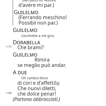
(Nel petto un Vesuvio
d'avere mi par.)
Guilelmo
(Ferrando meschino!
Possibil non par.)
Guilelmo
L'occhietto a me gira.
Dorabella
Che brami?
1175
Guilelmo
Rimira
se meglio può andar.
A due
Oh cambio felice
di cori e d'affetti!
Che nuovi diletti,
che dolce penar!
1180
(Partono abbracciati.)