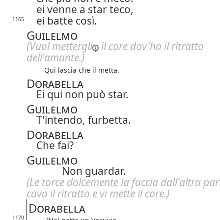
ei venne a star teco,
ei batte così.
1165
Guilelmo
(Vuol
mettergli
il core dov'ha il ritratto
dell'amante.)
Qui lascia che il metta.
Dorabella
Ei qui non può star.
Guilelmo
T'intendo, furbetta.
Dorabella
Che fai?
Guilelmo
Non guardar.
(Le torce dolcemente la faccia dall'altra part
cava il ritratto e vi mette il core.)
Dorabella
1170