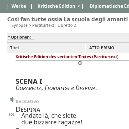
|
Werke
|
Kritische Edition
|
Diplomatische Ed
Così fan tutte ossia La scuola degli amanti
Synopse > Partiturtext : Libretto 2
Optionen:
Titel
ATTO PRIMO
Kritische Edition des vertonten Textes (Partiturtext)
SCENA I
Dorabella
,
Fiordiligi
e
Despina
.
Recitativo
Despina
Andate là, che siete
900
due bizzarre ragazze!