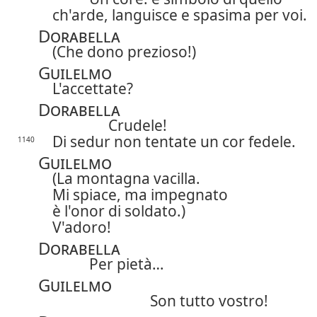
ch'arde, languisce e spasima per voi.
Dorabella
(Che dono prezioso!)
Guilelmo
L'accettate?
Dorabella
Crudele!
Di sedur non tentate un cor fedele.
1140
Guilelmo
(La montagna vacilla.
Mi spiace, ma impegnato
è l'onor di soldato.)
V'adoro!
Dorabella
Per pietà…
Guilelmo
Son tutto vostro!