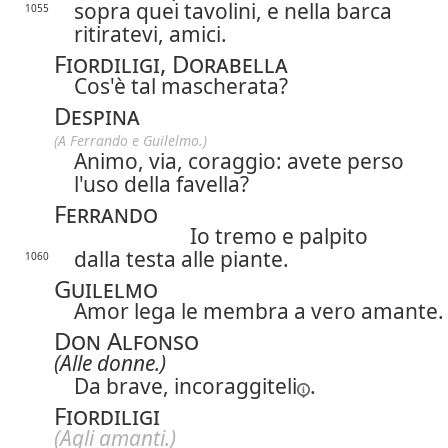
sopra quei tavolini, e nella barca
1055
ritiratevi, amici.
Fiordiligi, Dorabella
Cos'è tal mascherata?
Despina
(A Ferrando e Guilelmo.)
Animo, via, coraggio: avete perso
l'uso della favella?
Ferrando
Io tremo e palpito
dalla testa alle piante.
1060
Guilelmo
Amor lega le membra a vero amante.
Don Alfonso
(Alle donne.)
Da brave,
incoraggiteli
.
Fiordiligi
(Agli amanti.)