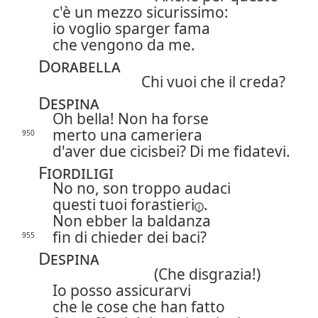
c'è un mezzo sicurissimo:
io voglio sparger fama
che vengono da me.
Dorabella
Chi vuoi che il creda?
Despina
Oh bella! Non ha forse
merto una cameriera
950
d'aver due cicisbei? Di me fidatevi.
Fiordiligi
No no, son troppo audaci
questi tuoi
forastieri
.
Non ebber la baldanza
fin di chieder dei baci?
955
Despina
(Che disgrazia!)
Io posso assicurarvi
che le cose che han fatto