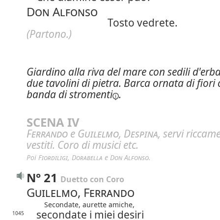
Don Alfonso
Tosto vedrete.
(Partono.)
Giardino alla riva del mare con sedili d'erba
due tavolini di pietra. Barca ornata di fiori
banda di
stromenti
.
SCENA IV
Ferrando
e
Guilelmo
,
Despina
, servi riccam
vestiti. Coro di musici etc.
Poi 
Fiordiligi
, 
Dorabella
 e 
Don Alfonso
.
N° 21
Duetto con Coro
Guilelmo, Ferrando
Secondate, aurette amiche,
secondate i miei desiri
1045