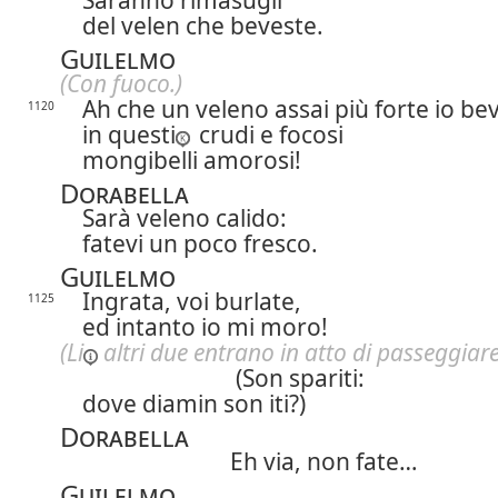
Saranno rimasugli
del velen che beveste.
Guilelmo
(Con fuoco.)
Ah che un veleno assai più forte io be
1120
in questi
crudi e focosi
mongibelli amorosi!
Dorabella
Sarà veleno calido:
fatevi un poco fresco.
Guilelmo
Ingrata, voi burlate,
1125
ed intanto io mi moro!
(
Li
altri due entrano in atto di passeggiare
(Son spariti:
dove diamin son iti?)
Dorabella
Eh via, non fate…
Guilelmo