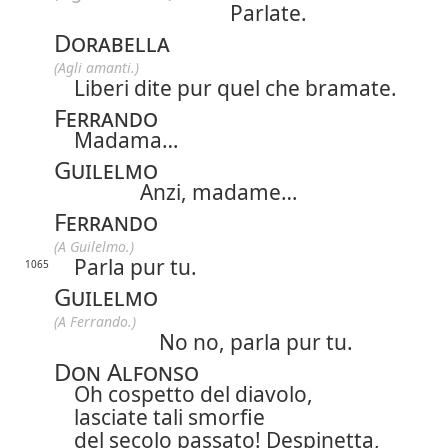
Parlate.
Dorabella
(Agli amanti.)
Liberi dite pur quel che bramate.
Ferrando
Madama…
Guilelmo
Anzi, madame…
Ferrando
(A Guilelmo.)
Parla pur tu.
1065
Guilelmo
(A Ferrando.)
No no, parla pur tu.
Don Alfonso
Oh cospetto del diavolo,
lasciate tali smorfie
del secolo passato! Despinetta,