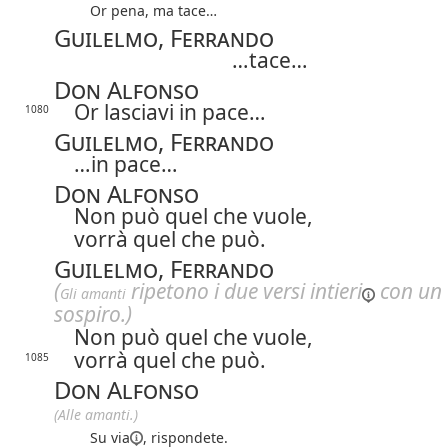
Or pena, ma tace…
Guilelmo, Ferrando
…tace…
Don Alfonso
Or lasciavi in pace…
1080
Guilelmo, Ferrando
…in pace…
Don Alfonso
Non può quel che vuole,
vorrà quel che può.
Guilelmo, Ferrando
(
ripetono i due versi
intieri
con un
Gli amanti
sospiro.)
Non può quel che vuole,
vorrà quel che può.
1085
Don Alfonso
(Alle amanti.)
Su via
, rispondete.