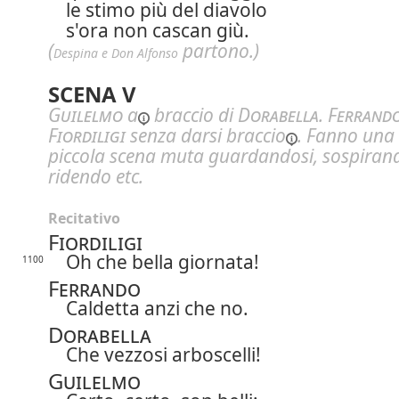
le stimo più del diavolo
s'ora non cascan giù.
(
partono.)
Despina e Don Alfonso
SCENA V
Guilelmo
a
braccio di
Dorabella
.
Ferrand
Fiordiligi
senza darsi
braccio
. Fanno una
piccola scena muta guardandosi, sospiran
ridendo etc.
Recitativo
Fiordiligi
Oh che bella giornata!
1100
Ferrando
Caldetta anzi che no.
Dorabella
Che vezzosi arboscelli!
Guilelmo