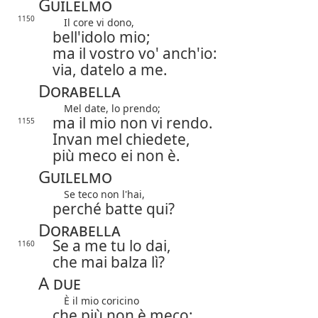
Guilelmo
1150
Il core vi dono,
bell'idolo mio;
ma il vostro vo' anch'io:
via, datelo a me.
Dorabella
Mel date, lo prendo;
ma il mio non vi rendo.
1155
Invan mel chiedete,
più meco ei non è.
Guilelmo
Se teco non l'hai,
perché batte qui?
Dorabella
Se a me tu lo dai,
1160
che mai balza lì?
A due
È il mio coricino
che più non è meco: