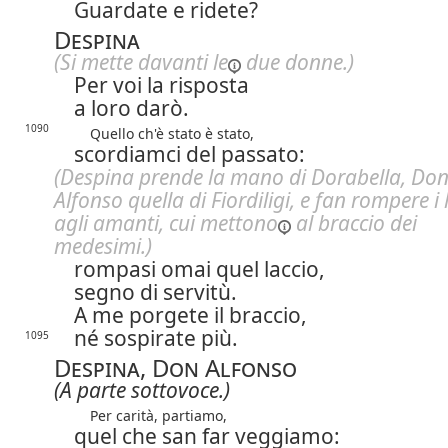
Guardate e ridete?
Despina
(Si mette
davanti le
due donne.)
Per voi la risposta
a loro darò.
1090
Quello ch'è stato è stato,
scordiamci del passato:
(Despina prende la mano di Dorabella, Do
Alfonso quella di Fiordiligi, e fan rompere i 
agli amanti,
cui mettono
al braccio dei
medesimi.)
rompasi omai quel laccio,
segno di servitù.
A me porgete il braccio,
né sospirate più.
1095
Despina, Don Alfonso
(A parte sottovoce.)
Per carità, partiamo,
quel che san far veggiamo: