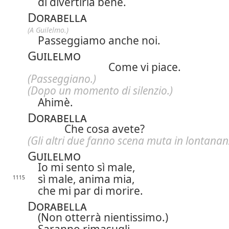
di divertirla bene.
Dorabella
(A Guilelmo.)
Passeggiamo anche noi.
Guilelmo
Come vi piace.
(Passeggiano.)
(Dopo un momento di silenzio.)
Ahimè.
Dorabella
Che cosa avete?
(Gli altri due fanno scena muta in lontanan
Guilelmo
Io mi sento sì male,
sì male, anima mia,
1115
che mi par di morire.
Dorabella
(Non otterrà nientissimo.)