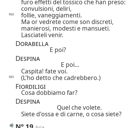
furo effetti del tossico che han preso:
convulsioni, deliri,
follie, vaneggiamenti.
960
Ma or vedrete come son discreti,
manierosi, modesti e mansueti.
Lasciateli venir.
Dorabella
E poi?
Despina
E poi…
Caspita! fate voi.
(L'ho detto che cadrebbero.)
965
Fiordiligi
Cosa dobbiamo far?
Despina
Quel che volete.
Siete d'ossa e di carne, o cosa siete?
N° 19
Aria