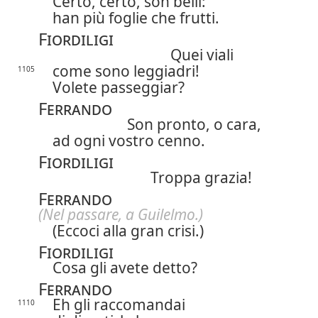
Certo, certo, son belli:
han più foglie che frutti.
Fiordiligi
Quei viali
come sono leggiadri!
1105
Volete passeggiar?
Ferrando
Son pronto, o cara,
ad ogni vostro cenno.
Fiordiligi
Troppa grazia!
Ferrando
(Nel passare, a Guilelmo.)
(Eccoci alla gran crisi.)
Fiordiligi
Cosa gli avete detto?
Ferrando
Eh gli raccomandai
1110