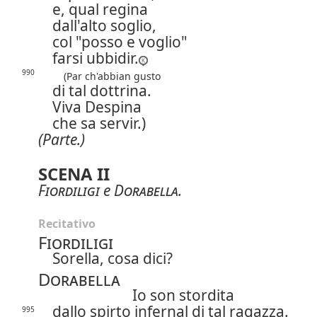
e, qual regina
dall'alto soglio,
col "posso e voglio"
farsi ubbidir.
990
(Par ch'abbian gusto
di tal dottrina.
Viva Despina
che sa servir.)
(Parte.)
SCENA II
Fiordiligi
e
Dorabella
.
Recitativo
Fiordiligi
Sorella, cosa dici?
Dorabella
Io son stordita
dallo spirto infernal di tal ragazza.
995