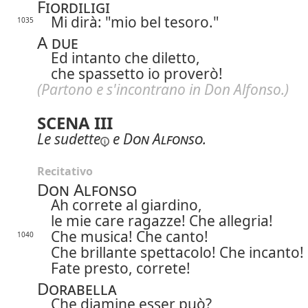
Fiordiligi
Mi dirà: "mio bel tesoro."
1035
A due
Ed intanto che diletto,
che spassetto io proverò!
(Partono e s'incontrano in Don Alfonso.)
SCENA III
Le
sudette
e
Don Alfonso
.
Recitativo
Don Alfonso
Ah correte al giardino,
le mie care ragazze! Che allegria!
Che musica! Che canto!
1040
Che brillante spettacolo! Che incanto!
Fate presto, correte!
Dorabella
Che diamine esser può?