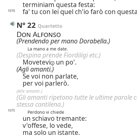
terminiam questa festa:
fa' tu con lei quel ch'io farò con questa
1070
N° 22
Quartetto
Don Alfonso
(Prendendo per mano Dorabella.)
La mano a me date.
(Despina prende Fiordiligi etc.)
Movetevi
un po'.
(Agli amanti.)
Se voi non parlate,
per voi parlerò.
(Alle amanti.)
(Gli amanti ripetono tutte le ultime parole c
stessa cantilena.)
1075
Perdono vi chiede
un schiavo tremante:
v'offese, lo vede,
ma solo un istante.