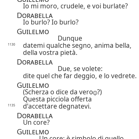
Io mi moro, crudele, e voi burlate?
Dorabella
Io burlo? Io burlo?
Guilelmo
Dunque
datemi qualche segno, anima bella,
1130
della vostra pietà.
Dorabella
Due, se volete:
dite quel che far deggio, e lo vedrete.
Guilelmo
(Scherza o dice
da vero
?)
Questa picciola offerta
d'accettare degnatevi.
1135
Dorabella
Un core?
Guilelmo
Un core: è simbolo di quello