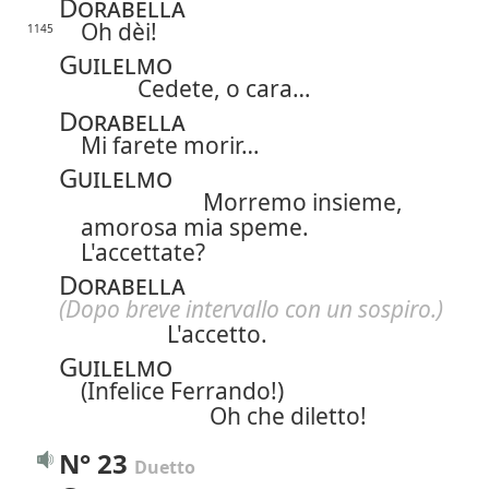
Dorabella
Oh dèi!
1145
Guilelmo
Cedete, o cara…
Dorabella
Mi farete morir…
Guilelmo
Morremo insieme,
amorosa mia speme.
L'accettate?
Dorabella
(Dopo breve intervallo con un sospiro.)
L'accetto.
Guilelmo
(Infelice Ferrando!)
Oh che diletto!
N° 23
Duetto