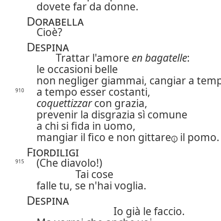
dovete far da donne.
Dorabella
Cioè?
Despina
Trattar l'amore
en bagatelle
:
le occasioni belle
non negliger giammai, cangiar a tem
a tempo esser costanti,
910
coquettizzar
con grazia,
prevenir la disgrazia sì comune
a chi si fida in uomo,
mangiar il fico e non
gittare
il pomo.
Fiordiligi
(Che diavolo!)
915
Tai cose
falle tu, se n'hai voglia.
Despina
Io già le faccio.