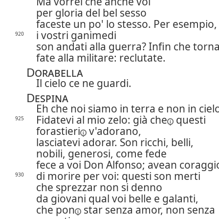
Ma vorrei che anche voi
per gloria del bel sesso
faceste un po' lo stesso. Per esempio,
i vostri ganimedi
920
son andati alla guerra? Infin che torn
fate alla militare: reclutate.
Dorabella
Il cielo ce ne guardi.
Despina
Eh che noi siamo in terra e non in ciel
Fidatevi al mio zelo:
già che
questi
925
forastieri
v'adorano,
lasciatevi adorar. Son ricchi, belli,
nobili, generosi, come fede
fece a voi Don Alfonso; avean coraggi
di morire per voi: questi son merti
930
che sprezzar non si denno
da giovani qual voi belle e galanti,
che
pon
star senza amor, non senza