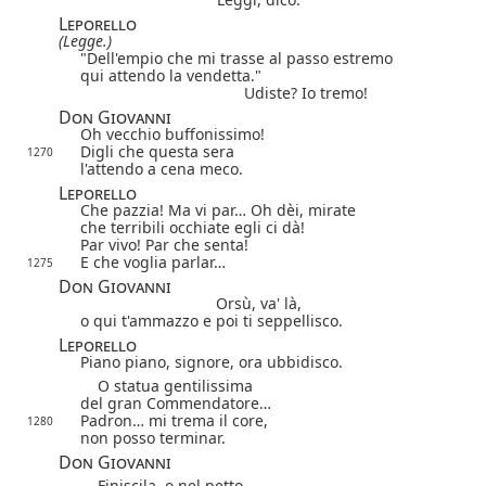
Leporello
(Legge.)
"Dell'empio che mi trasse al passo estremo
qui attendo la vendetta."
Udiste? Io tremo!
Don Giovanni
Oh vecchio buffonissimo!
Digli che questa sera
1270
l'attendo a cena meco.
Leporello
Che pazzia! Ma vi par… Oh dèi, mirate
che terribili occhiate egli ci dà!
Par vivo! Par che senta!
E che voglia parlar…
1275
Don Giovanni
Orsù, va' là,
o qui t'ammazzo e poi ti seppellisco.
Leporello
Piano piano, signore, ora ubbidisco.
O statua gentilissima
del gran Commendatore…
Padron… mi trema il core,
1280
non posso terminar.
Don Giovanni
Finiscila, o nel petto