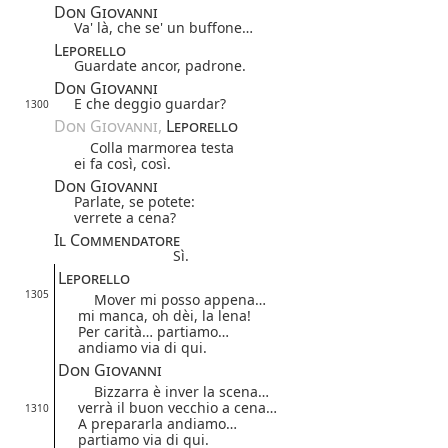
Don Giovanni
Va' là, che se' un buffone…
Leporello
Guardate ancor, padrone.
Don Giovanni
E che deggio guardar?
1300
Don Giovanni, 
Leporello
Colla marmorea testa
ei fa così, così.
Don Giovanni
Parlate, se potete:
verrete a cena?
Il Commendatore
Sì.
Leporello
1305
Mover mi posso appena…
mi manca, oh dèi, la lena!
Per carità… partiamo…
andiamo via di qui.
Don Giovanni
Bizzarra è inver la scena…
verrà il buon vecchio a cena…
1310
A prepararla andiamo…
partiamo via di qui.