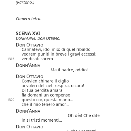
(Partono.)
Camera tetra.
SCENA XVI
Donn'Anna
,
Don Ottavio
.
Don Ottavio
Calmatevi, idol mio: di quel ribaldo
vedrem puniti in breve i gravi eccessi;
vendicati sarem.
1315
Donn'Anna
Ma il padre, oddio!
Don Ottavio
Convien chinare il ciglio
ai voleri del ciel: respira, o cara!
Di tua perdita amara
fia domani un compenso
questo cor, questa mano…
1320
che il mio tenero amor…
Donn'Anna
Oh dèi! Che dite
in sì tristi momenti…
Don Ottavio