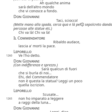
Ah qualche anima
sarà dell'altro mondo
che vi conosce a fondo.
Don Giovanni
Taci, sciocco!
(Mette mano alla spada, cerca qua e là
pel
sepolcreto dando
percosse alle statue etc.)
Chi va là! Chi va là!
Il Commendatore
Ribaldo audace,
lascia a' morti la pace.
Leporello
Ve l'ho detto.
1260
Don Giovanni
(Con indifferenza e sprezzo.)
Sarà qualcun di fuori
che si burla di noi…
Ehi, del Commendatore
non è questa la statua? Leggi un poco
quella iscrizion.
Leporello
Scusate…
non ho imparato a leggere
1265
a raggi della luna…
Don Giovanni
Leggi, dico.