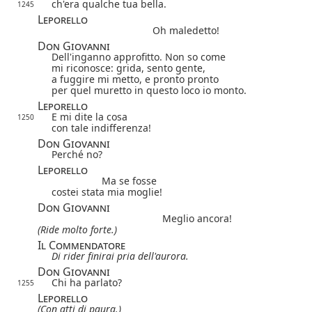
ch'era qualche tua bella.
1245
Leporello
Oh maledetto!
Don Giovanni
Dell'inganno approfitto. Non so come
mi riconosce: grida, sento gente,
a fuggire mi metto, e pronto pronto
per quel muretto in questo loco io monto.
Leporello
E mi dite la cosa
1250
con tale indifferenza!
Don Giovanni
Perché no?
Leporello
Ma se fosse
costei stata mia moglie!
Don Giovanni
Meglio ancora!
(Ride molto forte.)
Il Commendatore
Di rider finirai pria dell'aurora.
Don Giovanni
Chi ha parlato?
1255
Leporello
(Con atti di paura.)