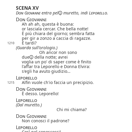
SCENA XV
Don Giovanni
entra
pel
muretto, indi
Leporello
.
Don Giovanni
Ah ah ah, questa è buona:
or lasciala cercar. Che bella notte!
È più chiara del giorno; sembra fatta
per gir a zonzo a caccia di ragazze.
È tardi?
1210
(Guarda sull'orologio.)
Oh ancor non sono
due
della notte; avrei
voglia un po' di saper come è finito
l'affar tra Leporello e Donna Elvira:
s'egli ha avuto giudizio…
Leporello
Alfin vuole ch'io faccia un precipizio.
1215
Don Giovanni
È desso. Leporello!
Leporello
(Dal muretto.)
Chi mi chiama?
Don Giovanni
Non conosci il padrone?
Leporello
Così nol conoscessi!