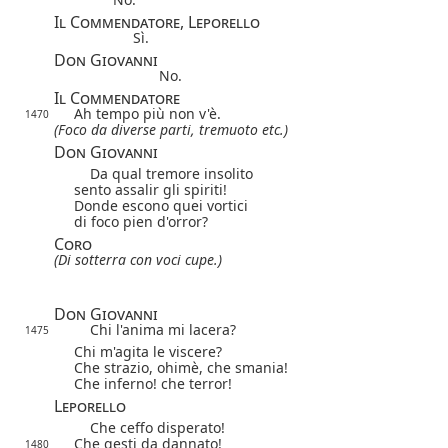
Il Commendatore, Leporello
Sì.
Don Giovanni
No.
Il Commendatore
Ah tempo più non v'è.
1470
(Foco da diverse parti, tremuoto etc.)
Don Giovanni
Da qual tremore insolito
sento assalir gli spiriti!
Donde escono quei vortici
di foco pien d'orror?
Coro
(Di sotterra con voci cupe.)
Don Giovanni
Chi l'anima mi lacera?
1475
Chi m'agita le viscere?
Che strazio, ohimè, che smania!
Che inferno! che terror!
Leporello
Che ceffo disperato!
Che gesti da dannato!
1480