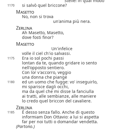
Stelle! in qual modo
si salvò quel briccone?
1170
Masetto
No, non si trova
un'anima più nera.
Zerlina
Ah Masetto, Masetto,
dove fosti finor?
Masetto
Un'infelice
volle il ciel ch'io salvassi.
Era io sol pochi passi
1175
lontan da te, quando gridare io sento
nell'opposto sentiero.
Con lor v'accorro, veggio
una donna che piange
ed un uomo che fugge: vo' inseguirlo,
1180
mi sparisce dagli occhi,
ma da quel che mi disse la fanciulla
ai tratti, alle sembianze, alle maniere
lo credo quel briccon del cavaliere.
Zerlina
È desso senza fallo. Anche di questo
1185
informiam Don Ottavio: a lui si aspetta
far per noi tutti o domandar vendetta.
(Partono.)