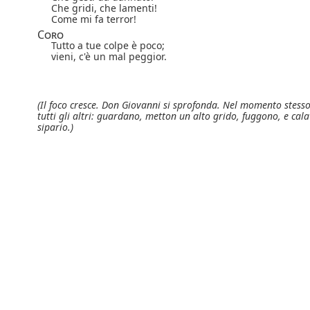
Che gridi, che lamenti!
Come mi fa terror!
Coro
Tutto a tue colpe è poco;
vieni, c'è un mal peggior.
(Il foco cresce. Don Giovanni si sprofonda. Nel momento stess
tutti gli altri: guardano, metton un alto grido, fuggono, e cala 
sipario.)