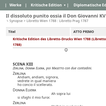
|
Werke
|
Kritische Edition
|
Diplomatische Ed
Il dissoluto punito ossia il Don Giovanni KV
Synopse > Libretto Wien 1788 : Libretto Prag 1787
Titel
ATTO PRIMO
Kritische Edition des Libretto-Drucks Wien 1788 (Librett
1788)
SCENA XIII
Zerlina
,
Donna Elvira
, poi
Masetto
con due contadini.
Zerlina
Andiam, andiam, signora,
vedrete in qual maniera
ho concio il scellerato.
Donna Elvira
Ah sopra lui
si sfoghi il mio furor.
Zerlina