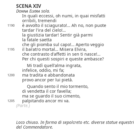
SCENA XIV
Donna Elvira
sola.
In quali eccessi, oh numi, in quai misfatti
orribili, tremendi
è avvolto il sciagurato!… Ah no, non puote
1190
tardar l'ira del cielo!…
la giustizia tardar! Sentir già parmi
la fatale saetta
che gli piomba sul capo!… Aperto veggio
il baratro mortal… Misera Elvira,
1195
che contrasto d'affetti in sen ti nasce!…
Per chi questi sospiri e queste ambasce?
Mi tradì quell'alma ingrata,
infelice, oddio, mi fa;
ma tradita e abbandonata
1200
provo ancor per lui pietà.
Quando sento il mio tormento,
di vendetta il cor favella;
ma se guardo il suo cimento,
palpitando ancor mi va.
1205
(Parte.)
Loco chiuso.
In forma di sepolcreto etc. diverse statue equestri
del Commendatore.