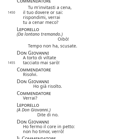
Commendatore
Tu m'invitasti a cena,
il tuo dovere or sai:
1450
rispondimi, verrai
tu a cenar meco?
Leporello
(Da lontano tremando.)
Oibò!
Tempo non ha, scusate.
Don Giovanni
A torto di viltate
tacciato mai sarò!
1455
Commendatore
Risolvi.
Don Giovanni
Ho già risolto.
Commendatore
Verrai?
Leporello
(A Don Giovanni.)
Dite di no.
Don Giovanni
Ho fermo il core in petto:
non ho timor, verrò!
Il Commendatore