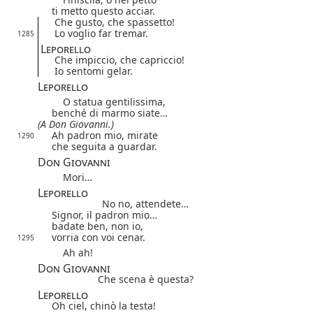
ti metto questo acciar.
Che gusto, che spassetto!
Lo voglio far tremar.
1285
Leporello
Che impiccio, che capriccio!
Io sentomi gelar.
Leporello
O statua gentilissima,
benché di marmo siate…
(A Don Giovanni.)
Ah padron mio, mirate
1290
che seguita a guardar.
Don Giovanni
Mori…
Leporello
No no, attendete…
Signor, il padron mio…
badate ben, non io,
vorria con voi cenar.
1295
Ah ah!
Don Giovanni
Che scena è questa?
Leporello
Oh ciel, chinò la testa!