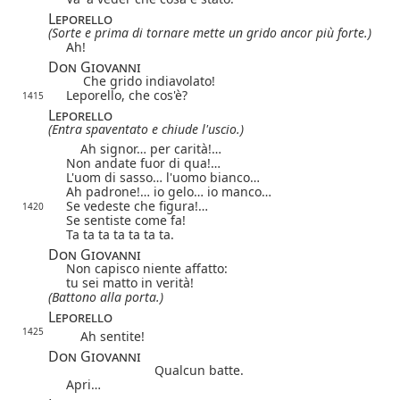
Leporello
(Sorte e prima di tornare mette un grido ancor più forte.)
Ah!
Don Giovanni
Che grido indiavolato!
Leporello, che cos'è?
1415
Leporello
(Entra spaventato e chiude l'uscio.)
Ah signor… per carità!…
Non andate fuor di qua!…
L'uom di sasso… l'uomo bianco…
Ah padrone!… io gelo… io manco…
Se vedeste che figura!…
1420
Se sentiste come fa!
Ta ta ta ta ta ta ta.
Don Giovanni
Non capisco niente affatto:
tu sei matto in verità!
(Battono alla porta.)
Leporello
1425
Ah sentite!
Don Giovanni
Qualcun batte.
Apri…