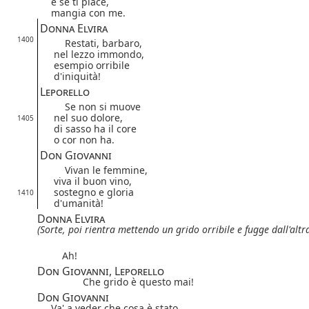
e se ti piace,
mangia con me.
Donna Elvira
1400
Restati, barbaro,
nel lezzo immondo,
esempio orribile
d'iniquità!
Leporello
Se non si muove
nel suo dolore,
1405
di sasso ha il core
o cor non ha.
Don Giovanni
Vivan le femmine,
viva il buon vino,
sostegno e gloria
1410
d'umanità!
Donna Elvira
(Sorte,
poi rientra mettendo un grido orribile e fugge dall'altr
Ah!
Don Giovanni, Leporello
Che grido è questo mai!
Don Giovanni
Va' a veder che cosa è stato.