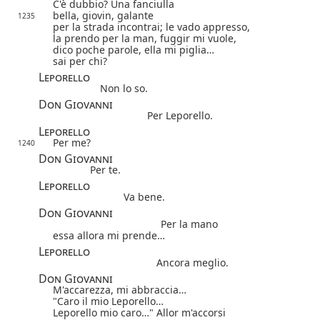
C'è dubbio? Una fanciulla
bella, giovin, galante
1235
per la strada incontrai; le vado appresso,
la prendo per la man, fuggir mi vuole,
dico poche parole, ella mi piglia…
sai per chi?
Leporello
Non lo so.
Don Giovanni
Per Leporello.
Leporello
Per me?
1240
Don Giovanni
Per te.
Leporello
Va bene.
Don Giovanni
Per la mano
essa allora mi prende…
Leporello
Ancora meglio.
Don Giovanni
M'accarezza, mi abbraccia…
"Caro il mio Leporello…
Leporello mio caro…" Allor m'accorsi