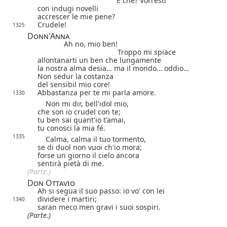
E che? Vorresti
con indugi novelli
accrescer le mie pene?
Crudele!
1325
Donn'Anna
Ah no, mio ben!
Troppo mi spiace
allontanarti un ben che lungamente
la nostra alma desia… ma il mondo… oddio…
Non sedur la costanza
del sensibil mio core!
Abbastanza per te mi parla amore.
1330
Non mi dir, bell'idol mio,
che son io crudel con te;
tu ben sai quant'io t'amai,
tu conosci la mia fé.
1335
Calma, calma il tuo tormento,
se di duol non vuoi ch'io mora;
forse un giorno il cielo ancora
sentirà pietà di me.
(Parte.)
Don Ottavio
Ah si segua il suo passo: io vo' con lei
dividere i martiri;
1340
saran meco men gravi i suoi sospiri.
(Parte.)