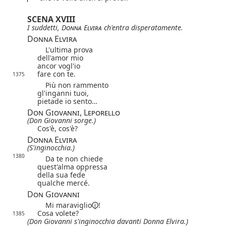
SCENA XVIII
I suddetti,
Donna Elvira
ch'entra disperatamente.
Donna Elvira
L'ultima prova
dell'amor mio
ancor vogl'io
fare con te.
1375
Più non rammento
gl'inganni tuoi,
pietade io sento…
Don Giovanni, Leporello
(Don Giovanni sorge.)
Cos'è, cos'è?
Donna Elvira
(S'inginocchia.)
1380
Da te non chiede
quest'alma oppressa
della sua fede
qualche mercé.
Don Giovanni
Mi
maraviglio
!
Cosa volete?
1385
(Don Giovanni s'inginocchia davanti Donna Elvira.)