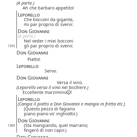
(A parte.)
Ah che barbaro appetito!
Leporello
Che bocconi da gigante,
mi par proprio di svenir.
Don Giovanni
(A parte.)
Nel veder i miei bocconi
gli par proprio di svenir.
1355
Don Giovanni
Piatto!
Leporello
Servo.
Don Giovanni
Versa il vino.
(Leporello versa il vino nel bicchiere.)
Eccellente
marzimino
!
Leporello
(Cangia il piatto a Don Giovanni e mangia in fretta etc.)
(Questo pezzo di fagiano
piano piano vo' inghiottir.)
Don Giovanni
(Sta mangiando, quel marrano;
1360
fingerò di non capir.)
Don Giovanni