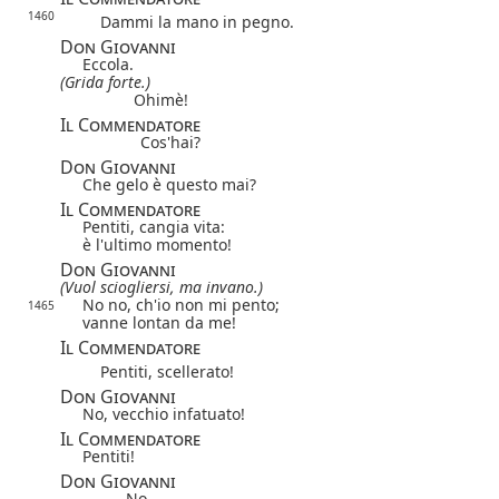
1460
Dammi la mano in pegno.
Don Giovanni
Eccola.
(Grida forte.)
Ohimè!
Il Commendatore
Cos'hai?
Don Giovanni
Che gelo è questo mai?
Il Commendatore
Pentiti, cangia vita:
è l'ultimo momento!
Don Giovanni
(Vuol sciogliersi, ma invano.)
No no, ch'io non mi pento;
1465
vanne lontan da me!
Il Commendatore
Pentiti, scellerato!
Don Giovanni
No, vecchio infatuato!
Il Commendatore
Pentiti!
Don Giovanni
No.