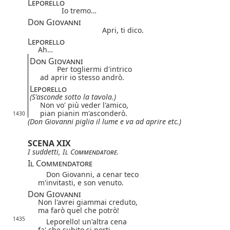
Leporello
Io tremo…
Don Giovanni
Apri, ti dico.
Leporello
Ah…
Don Giovanni
Per togliermi d'intrico
ad aprir io stesso andrò.
Leporello
(S'asconde sotto la tavola.)
Non vo' più veder l'amico,
pian pianin m'asconderò.
1430
(Don Giovanni piglia il lume e va ad aprire etc.)
SCENA XIX
I suddetti,
Il Commendatore
.
Il Commendatore
Don Giovanni, a cenar teco
m'invitasti, e son venuto.
Don Giovanni
Non l'avrei giammai creduto,
ma farò quel che potrò!
1435
Leporello! un'altra cena
fa' che subito si porti.