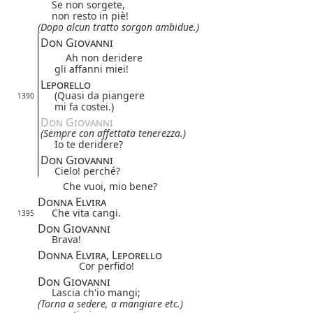
Se non sorgete,
non resto in piè!
(Dopo alcun tratto sorgon ambidue.)
Don Giovanni
Ah non deridere
gli affanni miei!
Leporello
(Quasi da piangere
1390
mi fa costei.)
Don Giovanni
(Sempre con affettata tenerezza.)
Io te deridere?
Don Giovanni
Cielo! perché?
Che vuoi, mio bene?
Donna Elvira
Che vita cangi.
1395
Don Giovanni
Brava!
Donna Elvira, Leporello
Cor perfido!
Don Giovanni
Lascia ch'io mangi;
(Torna a sedere, a mangiare etc.)